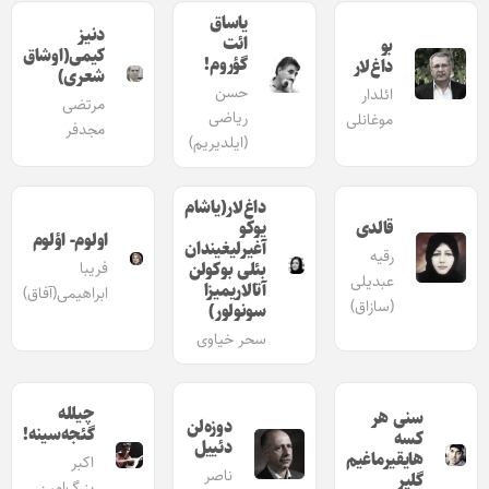
یاساق
دنیز
ائت
بو
کیمی(اوشاق
گؤروم!
داغ‌لار
شعری)
حسن
ائلدار
مرتضی
ریاضی
موغانلی
مجدفر
(ایلدیریم)
داغ‌لار(یاشام
قالدی
یوکو
اولوم- اؤلوم
آغیرلیغیندان
رقیه
بئلی بوکولن
فریبا
عبدیلی
آتالاریمیزا
ابراهیمی(آفاق)
(سازاق)
سونولور)
سحر خیاوی
چیلله
سنی هر
دوزه‌لن
گئجه‌سینه!
کسه
دئییل
هایقیرماغیم
اکبر
ناصر
گلیر
بزرگ‌امین