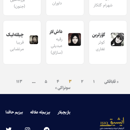
داوران
شهرام گلکار
(جنون)
داش‌لار
گؤزلرین
چیلله‌لیک‌
رقیه
کوثر
فریبا
عبدیلی
غفاری
مرتضایی
(سازاق)
« قاباقکی
۱
۲
۳
۴
۵
…
۱۱۳
سونراکی »
یازیچیلار
بیزیم‌له علاقه
بیزیم حاقدا