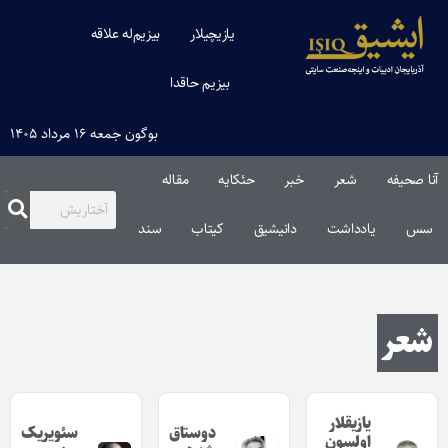
یازیچیلار
بیزیم‌له علاقه
بیزیم حاقدا
بوگون جمعه ۱۶ مرداد ۱۴۰۵
آنا صحیفه
شعر
خبر
حئکایه
مقاله‌
سس
یادداشت
دانیشیق
کیتاب
سند
شعر
یازیقلار
دوستاق
سئویریک
اولسون