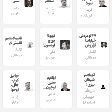
شه‌هر
سنی
بیزه!
ع. ن.
ناصر
کریم
چاپار
داوران
گول‌اندام
۴۷نومره‌لی
تویونا
تانیمادیغیم
خیاباندا‌
بورج
تانیش‌لار
گؤروش
اولسون!
ائلدار
ائلدار
علی
موغانلی
موغانلی
جوادپور
توولاییر
«یانیق
اؤله‌رم
شیطان
کرم»
سنین
بیزی!
چال،
اوچون…
اوخو!
خیرالله
حاجی
ع. ن.
حق‌بیگی
هریزلی
چاپار
(ساپلاق)