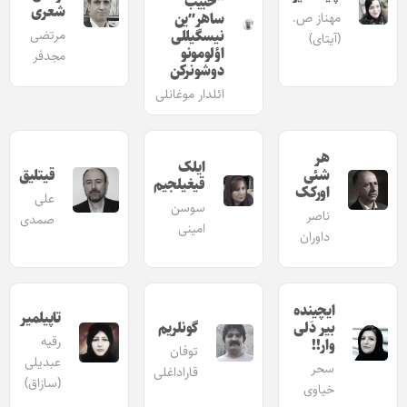
“حبیب
شعری
مهناز ص.
ساهر”ین
نیسگیللی
مرتضی
(آیتای)
اؤلومونو
مجدفر
دوشونرکن
ائلدار موغانلی
هر
ایلک
شئی
قیتلیق
قیغیلجیم
اورکک
علی
سوسن
ناصر
صمدی
امینی
داوران
ایچینده
تاپیلمیر
بیر دَلی
گونلریم
رقیه
وار!!
توفان
عبدیلی
سحر
قاراداغلی
(سازاق)
خیاوی