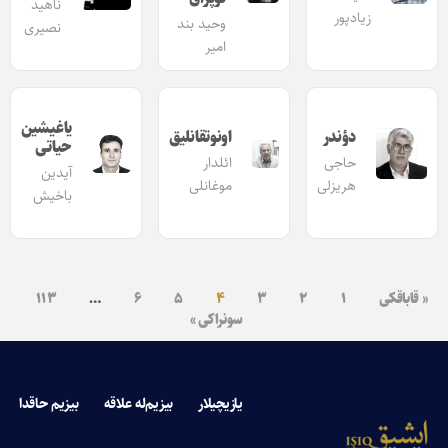
ناهید
زیادپور
وحید بند
نصیری
امیر
یاغیشین
دؤندر
اونوتقانلیق
حیاتی
حاجی
ائلدار
آیدین
هریزلی
موغانلی
باخیش
« قاباقکی
۱
۲
۳
۴
۵
۶
…
۱۱۳
سونراکی »
یازیچیلار
بیزیم‌له علاقه
بیزیم حاقدا