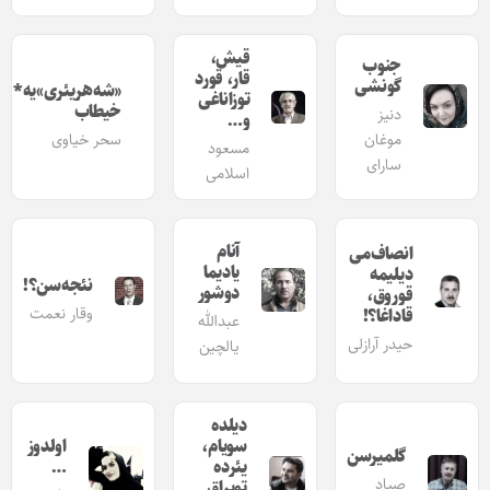
قیش،
جنوب
قار، قورد
گونشی
«شه‌هر‌یئری»‌یه*
توزاناغی
خیطاب
دنیز
و…
موغان‌
سحر خیاوی
مسعود
سارای
اسلامی
آنام
انصاف‌می
یادیما
دیلیمه
نئجه‌سن؟!
دوشور
قوروق،
وقار نعمت
قاداغا؟!
عبدالله
حیدر آرازلی
یالچین
دیلده
سویام،
اولدوز
گلمیرسن
یئرده
…
صیاد
توپراق