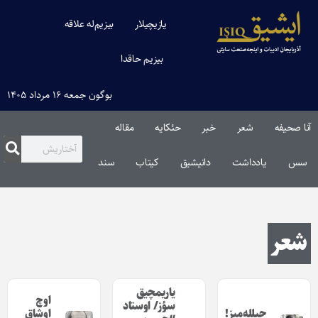
یازیچیلار
بیزیم‌له علاقه
بیزیم حاقدا
بوگون جمعه ۱۶ مرداد ۱۴۰۵
آنا صحیفه
شعر
خبر
حئکایه
مقاله‌
سس
یادداشت
دانیشیق
کیتاب
سند
شعر
یاریمچیق
اوچ
سؤز/ اوستاد
چیلله‌میز!
اوشاق