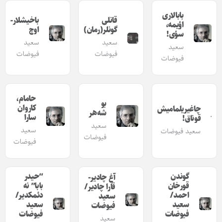
بابالاری
قانلی
باخیشلار-
اؤیمه،
گونلر(رمان)
اوچ
سؤی!
سعید
سعید
سعید
فیوضات
فیوضات
فیوضات
حامام،
بو
کاروان
چاغیریلمامیش
شه‌هر‌‌
سارا
قوناق!
سعید
سعید
سعید فیوضات
فیوضات
فیوضات
گوندن
“حیدر
آغ چادیر-
قورخان
بابا” نه
قارا چادیر/
احمد/
دئمکدیر/
سعید
سعید
سعید
فیوضات
فیوضات
فیوضات
سعید