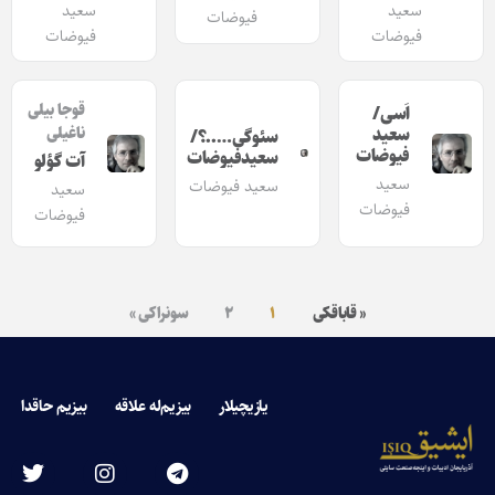
سعید
سعید
فیوضات
فیوضات
فیوضات
قوجا بیلی
اَسی/
ناغیلی
سعید
سئوگی…..؟/
فیوضات
سعیدفیوضات
آت گؤلو
سعید
سعید فیوضات
سعید
فیوضات
فیوضات
« قاباقکی
۱
۲
سونراکی »
یازیچیلار
بیزیم‌له علاقه
بیزیم حاقدا