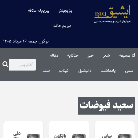
یازیچیلار
بیزیم‌له علاقه
بیزیم حاقدا
بوگون جمعه ۱۶ مرداد ۱۴۰۵
آنا صحیفه
شعر
خبر
حئکایه
مقاله‌
سس
یادداشت
دانیشیق
کیتاب
سند
سعید فیوضات
دلی
سایی
بالکون