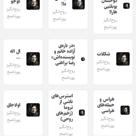
دوخسان
گوجو
دا!
یوبلئیی
روح‌انگیز
هارا!
روح‌انگیز
پورناصح
پورناصح
روح‌انگیز
پورناصح
«در باره‌‌ی
آزاده‌‌ خانم و
ال اله
شکلات
نویسنده‌اش»
…
روح‌انگیز
رضا براهنی
روح‌انگیز
پورناصح
روح‌انگیز
پورناصح
پورناصح
استرس‌های
هراس و
ناشی از
حمله‌های
اولاجاق
تروما
هراسی
(زخم‌های
روح‌انگیز
روح‌انگیز
روحی)
پورناصح
پورناصح
روح‌انگیز
پورناصح