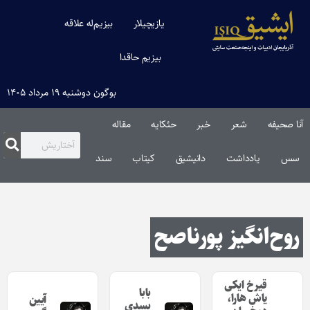
یازیچیلار
بیزیم‌له علاقه
بیزیم حاقدا
بوگون دوشنبه ۱۹ مرداد ۱۴۰۵
آنا صحیفه
شعر
خبر
حئکایه
مقاله‌
سس
یادداشت
دانیشیق
کیتاب
سند
روح‌انگیز پورناصح
قیرخ ایکی
بابا
یاش هارا،
آیین
بسدی