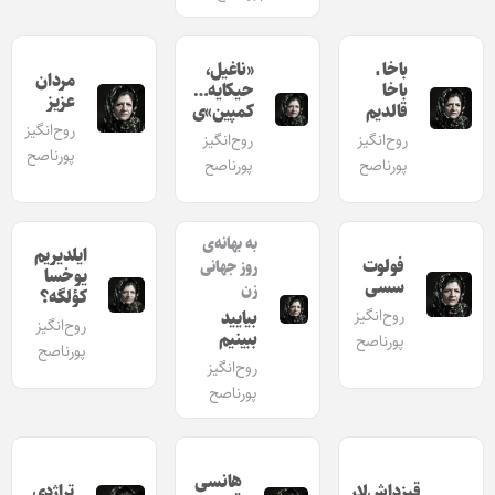
باخا ـ
«ناغیل،
مردان
باخا
حیکایه…
عزیز
قالدیم
کمپین»ی
روح‌انگیز
روح‌انگیز
روح‌انگیز
پورناصح
پورناصح
پورناصح
به بهانه‌ی
ایلدیریم
فولوت
روز جهانی
یوخسا
سسی
زن
کؤلگه؟
روح‌انگیز
بیایید
روح‌انگیز
ببینیم
پورناصح
پورناصح
روح‌انگیز
پورناصح
هانسی
قیزداش‌لار
تراژدی