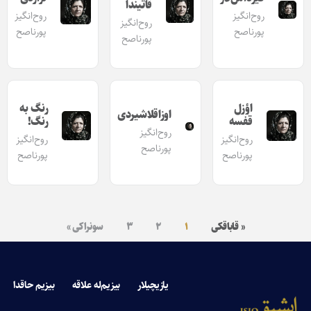
قاتیندا
روح‌انگیز
روح‌انگیز
روح‌انگیز
پورناصح
پورناصح
پورناصح
اؤزل
رنگ به
اوزاقلاشیردی
قفسه
رنگ!
روح‌انگیز
روح‌انگیز
روح‌انگیز
پورناصح
پورناصح
پورناصح
« قاباقکی
۱
۲
۳
سونراکی »
یازیچیلار
بیزیم‌له علاقه
بیزیم حاقدا