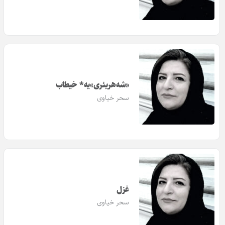
«شه‌هر‌یئری»‌یه* خیطاب
سحر خیاوی
غزل
سحر خیاوی