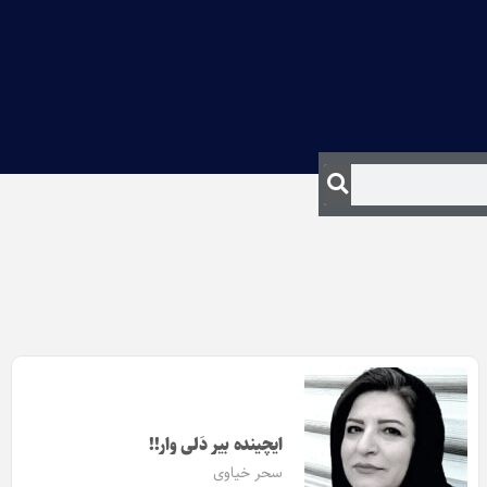
ایچینده بیر دَلی وار!!
سحر خیاوی