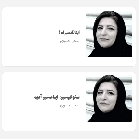
اینانانمیرام!
سحر خیاوی
سئوگیسیز، اینامسیز آدیم
سحر خیاوی