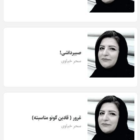
صبیرداشی!
سحر خیاوی
غرور ( قادین گونو مناسبته)
سحر خیاوی