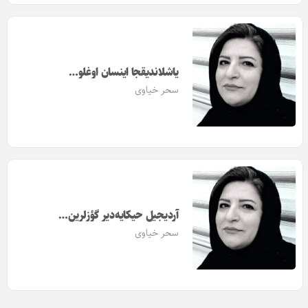
یاشلاندیقجا اینسان اوغلو…
سحر خیاوی
آردیجیل حیکایه‌دیر گؤزلرین…
سحر خیاوی