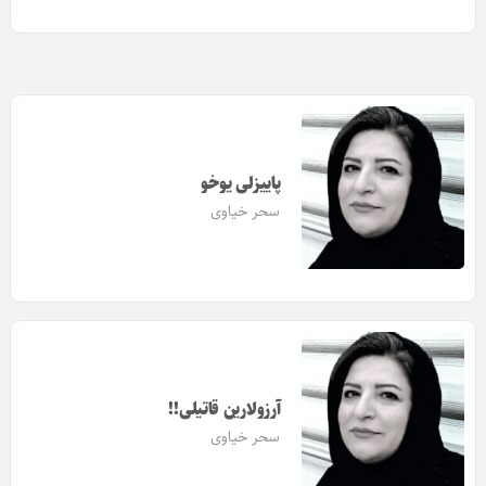
پاییزلی یوخو
سحر خیاوی
آرزولارین قاتیلی!!
سحر خیاوی