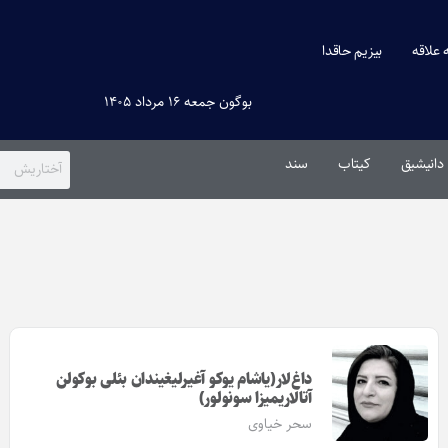
ه علاقه
بیزیم حاقدا
بوگون جمعه ۱۶ مرداد ۱۴۰۵
دانیشیق
کیتاب
سند
داغ‌لار(یاشام یوکو آغیرلیغیندان بئلی بوکولن
آتالاریمیزا سونولور)
سحر خیاوی