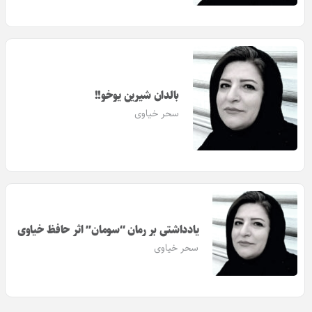
بالدان شیرین یوخو!!
سحر خیاوی
یادداشتی بر رمان “سومان” اثر حافظ خیاوی
سحر خیاوی