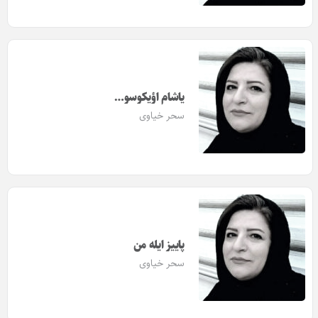
یاشام اؤیکوسو…
سحر خیاوی
پاییز ایله من
سحر خیاوی