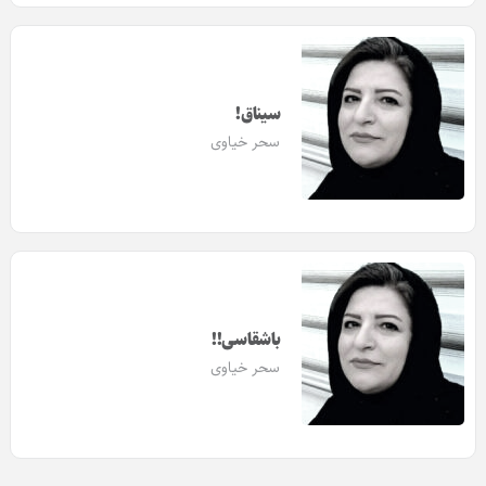
سیناق!
سحر خیاوی
باشقاسی!!
سحر خیاوی