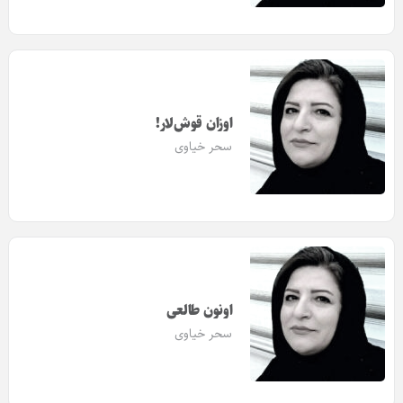
اوزان قوش‌‌لار!
سحر خیاوی
اونون طالعی
سحر خیاوی