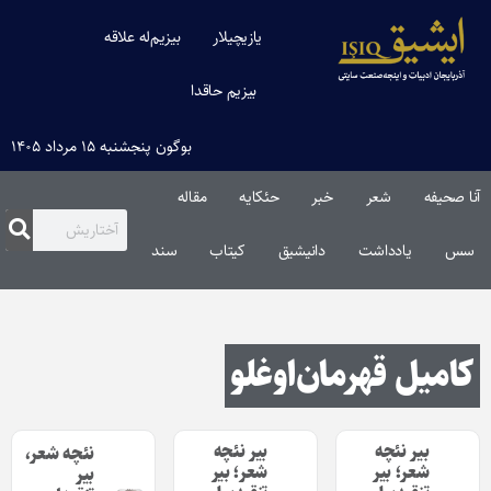
یازیچیلار
بیزیم‌له علاقه
بیزیم حاقدا
بوگون پنجشنبه ۱۵ مرداد ۱۴۰۵
آنا صحیفه
شعر
خبر
حئکایه
مقاله‌
سس
یادداشت
دانیشیق
کیتاب
سند
کامیل قهرمان‌اوغلو
بیر نئچه
بیر نئچه
نئچه شعر،
شعر؛ بیر
شعر؛ بیر
بیر