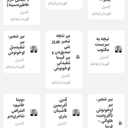
قهرمان‌اوغلو
خاطیره‌سینه)
کامیل
کامیل
قهرمان‌اوغلو
قهرمان‌اوغلو
بیر نئچه
بیر شعیر،
نیچه یه
شعیر بهروز
بیر
سربست
بئی
تنقیدسل
مکتوب
صدیق‌دن و‌
اوخونوش
کامیل
بیر قیسا
کامیل
تنقیدلی
قهرمان‌اوغلو
قهرمان‌اوغلو
اوخونوش
کامیل
قهرمان‌اوغلو
بیر شعیر،
آدین
«ویدا
بیر
آغریمین
خانیم»
اوخونوش
قاشینان
اعتراض
{آفرودیت
یئری
شاعری‌دیر
هاوالی –
کامیل
کامیل
فریبا