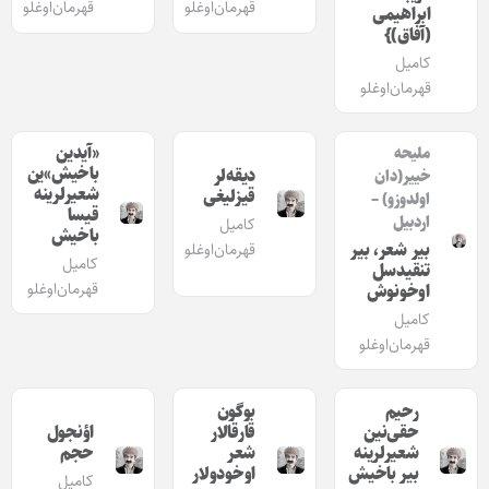
قهرمان‌اوغلو
قهرمان‌اوغلو
ابراهیمی
(آفاق)}
کامیل
قهرمان‌اوغلو
«آیدین
ملیحه
باخیش»ین
دیقه‌لر
خییر(دان
شعیرلرینه
قیزلیغی
اولدوزو) –
قیسا
اردبیل
کامیل
باخیش
بیر شعر، بیر
قهرمان‌اوغلو
کامیل
تنقیدسل
قهرمان‌اوغلو
اوخونوش
کامیل
قهرمان‌اوغلو
رحیم
بوگون
حقی‌نین
قارقالار
اؤنجول
شعیرلرینه
شعر
حجم
بیر باخیش
اوخودولار
کامیل