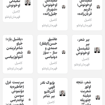
تنقیدسل
تنقیدسل
تنقیدلی
اوخونوش؛
اوخونوش؛
اوخونوش
«کریم
«شهریار
کامیل
قربان‌زاده»
جلیل‌زاده»
قهرمان‌اوغلو
کامیل
کامیل
قهرمان‌اوغلو
قهرمان‌اوغلو
عاشیق
«یاشیل یاز»؛
بیر شعر،
حسن(ایلقار)
خیاو
بیر
صمدی و
شاعرلریندن
تنقیدسل
ساز – سؤز
شعر
اوخونوش
دونیاسی
آنتولوژییاسی
کامیل
کامیل
کامیل
قهرمان‌اوغلو
قهرمان‌اوغلو
قهرمان‌اوغلو
شعر، نئجه
سربست غزل
بؤیوک نادر
اولور
(خاطیره‌یه
الهی
شعریت
دؤنموش
آلترناتیو
دیلینه
سوسن
بیر شاعر
چئوریله‌
نواده‌رضی
کامیل
بیلیر؟!
باجیمین عزیز