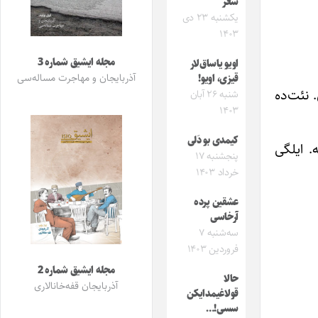
شعر
یکشنبه ۲۳ دی
۱۴۰۳
مجله ایشیق شماره 3
اویو یاساق‌لار
آذربایجان و مهاجرت مساله‌سی
قیزی، اویو!
 نئت‌ده
شنبه ۲۶ آبان
۱۴۰۳
کیمدی بو دَلی
. ایلگی
پنجشنبه ۱۷
خرداد ۱۴۰۳
عشقین پرده
آرخاسی
سه‌شنبه ۷
فروردین ۱۴۰۳
مجله ایشیق شماره 2
حالا
آذربایجان قفه‌خانالاری
قولاغیمدایکن
سسی!…