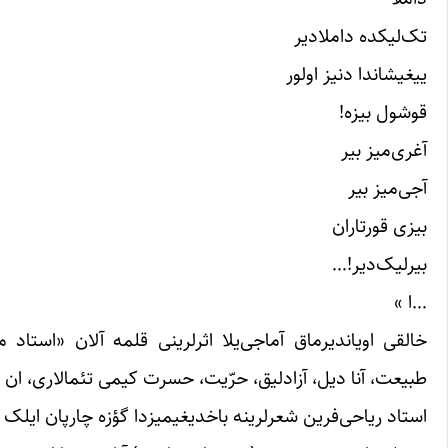
تک‌لیکده داملادیر
ییغیشاندا د‌نیز اولور
قوشول بیزه!
آغری‌میز بیر
آجی‌میز بیر
بیزی قورتاران
بیرلیک‌دیر!…
…ا »
خالقی اویاندیرماق آماجی‌یلا اثرلرینی قلمه آلان «استاد
طبیعت، آنا دیل، آزادلیق، حرّیت، حسرت کیمی تئمالاری، ان
استاد ریاحی‌فرین شعرلرینه باخدیغیمیزدا گؤزه چارپان ایلک 