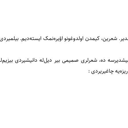
یر. شعرین، کیمدن اولدوغونو اؤیره‌نمک ایسته‌دیم. بیلمیردی.
یشدیرسه ده، شعرلری صمیمی بیر دیل‌له دانیشیردی بیزیم‌له
ریزه‌یه چاغیریردی :