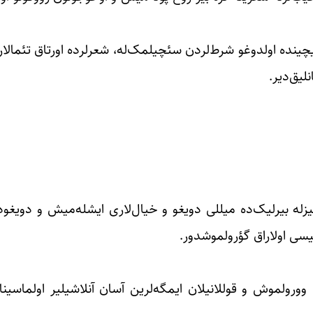
یچینده اولدوغو شرط‌لردن سئچیلمک‌له، شعرلرده اورتاق تئمالار
لیق‌دیر.
له بیرلیک‌ده میللی دویغو و خیال‌لاری ایشله‌میش و دویغو
سی اولاراق گؤرولموشدور.
 وورولموش و قوللانیلان ایمگه‌لرین آسان آنلاشیلیر اولماسین