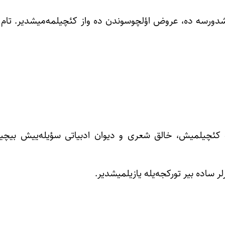
شدورسه ده، عروض اؤلچوسوندن ده واز کئچیلمه‌میشدیر. تام 
له کئچیلمیش، خالق شعری و دیوان ادبیاتی سؤیله‌ییش بیچیم
 ساده بیر تورکجه‌یله یازیلمیشدیر.