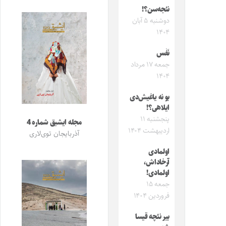
نئجه‌سن؟!
دوشنبه ۵ آبان
۱۴۰۴
نَفَس
جمعه ۱۷ مرداد
۱۴۰۴
بو نه یاغیش‌دی
ایلاهی؟!
پنجشنبه ۱۱
مجله ایشیق شماره 4
اردیبهشت ۱۴۰۴
آذربایجان توی‌لاری
اولمادی
آرخاداش،
اولمادی!
جمعه ۱۵
فروردین ۱۴۰۴
بیر نئچه قیسا