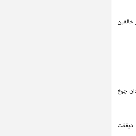
 خالقین
دان چوخ
ا دیققت