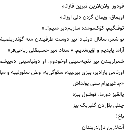
قودوز اولان‌لارین قبرین قازانام
اویماق-اویماق گزه‌ن دلی اوزانام
توفنگیم، کؤکسومده سازیم‌دیر منیم!..»
بو شعر، سانال دونیادا بیر دوست طرفیندن منه گؤندریلمیشد
آراما یاپدیم و اؤیره‌ندیم. «استاد میر حسینقلی ریاحی‌فر»
شعرلریندن بیر نئچه‌سینی اوخودوم. او دونیاسینی ده‌ییشم
اورتامی یارادیر، بیزی بیرلییه، سئوگی‌یه، وطن‌ سئو‌رلییه و مبا
«چاغیریرام سنی یولداش
یالقیز دورما، قوشول بیزه
چنلی بئل‌دن گلیریک بیز
باخ!
آت‌لارین نال‌لاریندان