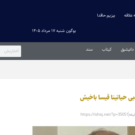
ه علاقه
بیزیم حاقدا
بوگون شنبه ۱۷ مرداد ۱۴۰۵
دانیشیق
کیتاب
سند
بی حیاتینا قیسا باخیش
https://ishiq.net/?p=35051