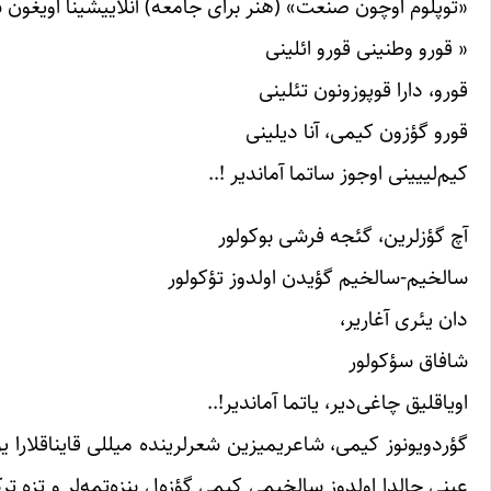
«توپلوم اوچون صنعت» (هنر برای جامعه) آنلاییشینا اویغون س
« قورو وطنینی قورو ائلینی
قورو، دارا قوپوزونون تئلینی
قورو گؤزون کیمی، آنا دیلینی
کیم‌لییینی اوجوز ساتما آماندیر !..
آچ گؤزلرین، گئجه فرشی بوکولور
سالخیم-سالخیم گؤیدن اولدوز تؤکولور
دان یئری آغاریر،
شافاق سؤکولور
اویاقلیق چاغی‌دیر، یاتما آماندیر!..
گؤردویونوز کیمی، شاعریمیزین شعرلرینده میللی قایناقلار
عینی حالدا اولدوز سالخیمی کیمی گؤزه‌ل بنزه‌تمه‌لر و تزه ت