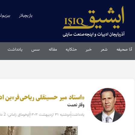
یازیچیلار
بیزیم‌ل
آنا صحیفه
شعر
خبر
حئکایه
مقاله‌
سس
یادداشت
«استاد میر حسینقلی ریاحی‌فر»ین اد
وقار نعمت
یادداشت
دوشنبه ۳۱ اردیبهشت ۱۴۰۳
اوخوماق زامانی: 2 دقیقه