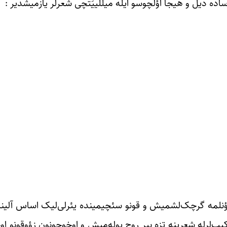
اده دیل و هیجا اؤلچوسو ایله میللییَتچی شعرلر یازمیشدیر :
ا یؤنلمه گرچک‌لشمیش و قونو سئچیمینده یئرلی‌لیک اساس آلین
رکیب‌لرله شعرینه تزه بیر روح پوله‌میش و اوخوجونون زؤوقونو ا