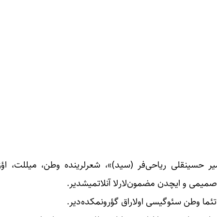
 میر حسینقلی ریاحی‌فر (سید)»، شعرلرینده وطن، میللت، اؤز
 صمیمی و ایچدن مضمون‌لارلا آنلاتمیشدیر.
تئما وطن سئوگیسی اولاراق گؤرونمکده‌دیر.