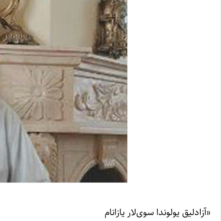
«آزادلیق یولوندا سوی‌لار یازانام