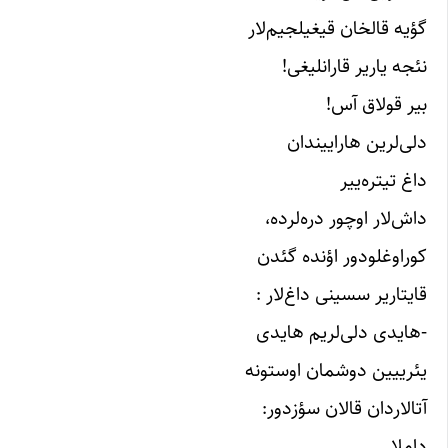
گؤیه قالخان قیغیلجیم‌لار
نئجه یاریر قارانلیغی!
بیر قولاق آس!
دلی‌لرین هاراییندان
داغ تیتره‌ییر
داش‌لار اوچور دره‌لرده،
کوراوغلودور اؤنده گئدن
قایتاریر سسینی داغ‌لار :
-هایدی دلی‌لریم هایدی
یئرییین دوشمان اوستونه
آتالاردان قالان سؤزدور:
داملا