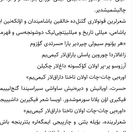
چالیشمیشدیر.
شعرلرین قونولاری گئنل‌ده خالقین یاشامیندان و اؤلکه‌نین ا
یاشامی، میللی تاریخ و میللییَتچی‌لیک دوشونجه‌سی و قهرمان
«هر یؤنوم سیم‌لی چپردیر یارا حسرتدی گؤزوم
زاغالاردا چوروین پاسلی یاراق‌لار کیمی‌یم
آرزوسو پر-پر اولان کؤکسونه داغ‌لار چکیلن
اوره‌یی چات-چات اولان تاختا داراق‌لار کیمی‌یم»
حسرت، اویانیش و دیره‌نیش ساواشی سیراسیندا گنج‌لیییمیز
فیکیری اؤن پلانا سورموشدور. اویسا شعر فیکیرین داشیییجی
«اوره‌یی چات-چات اولان تاختا داراق‌لار کیمی‌یم»
شعرلرینده، بؤیله یئنی و چارپیجی ایمگه‌لره یئترینجه باش