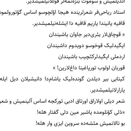
ائدیلمیش و سوموت بنزه‌تمه‌لر قوللانیلمیشدیر.
استاد ریاحی‌فر شعرلرینده هیجا اؤلچوسو اساس گؤتورولمو
قافیه یانیندا یاریم قافیه دا ایشله‌نیلمیشدیر.
« قوچاق‌لار یئری‌دیر جاوان یاشیندان
ایگیدلیک قوخوسو دویدوم داشیندان
اردملی ایگیدلرکئچیب باشیندان
قوربان اولوب تورپاغینا داغ‌لارین! »
کیتابی بیر دیلدن گونده‌لیک یاشام‌دا دانیشیلان دیل ای
یارارلانیلمیشدیر.
شعر دیلی اولاراق اورتاق ادبی تورکجه اساس آلینمیش و شعرلر
«دَلی کؤنلومده یاشیر مین دلی گفتار هله!
بو تالانمیش مئشه‌ده سروین ایزی وار هله!