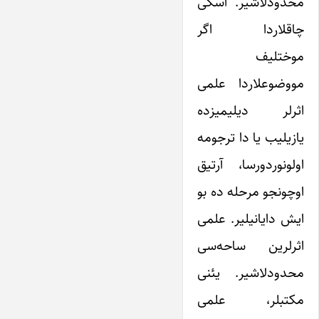
محدودلاشیر. اسکی
چاقلاردا اگر
موختلیف
مووضوعلاردا علمی
اثرلر دیلیمیزده
یازیلیب یا دا ترجومه
اولونوردورسا، آرتیق
اوچونجو مرحله ده بو
ایش دایانیلیر. علمی
اثرلرین ساحه‌سی
محدودلاشیر. یئنی
مکتبلر، علمی