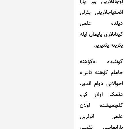
اوجاقلارین بیر پارا
ائحتیاجلارینی یئرلی
دیلده علمی
کیتابلاری یایماق ایله
یئرینه یئتیریر.
گونئیده ،«کؤهنه
حامام کؤهنه تاس»
احوالاتی دوام ائدیر.
دئمک اولار کی،
کئچمیشده اولان
علمی اثرلرین
یارانماسی تئمپی