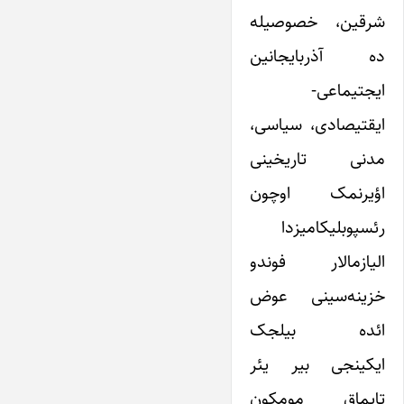
شرقین، خصوصیله
ده آذربایجانین
ایجتیماعی-
ایقتیصادی، سیاسی،
مدنی تاریخینی
اؤیرنمک اوچون
رئسپوبلیکامیزدا
الیازمالار فوندو
خزینه‌سینی عوض
ائده بیلجک
ایکینجی بیر یئر
تاپماق مومکون