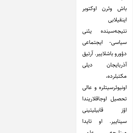
باش وئرن اوکتوبر
اینقیلابی
نتیجه‌سینده یئنی
سیاسی- ایجتماعی
دؤورو باشلاییر. آرتیق
آذربایجان دیلی
مکتبلرده،
اونیوئرسیتلره و عالی
تحصیل اوجاقلاریندا
اؤز قابیلیتینی
سیناییر. او تایدا
مینلرجه علمی