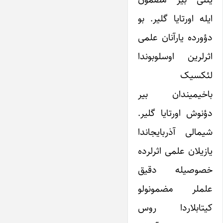
ایله اورتایا گلیر. بو
دؤورده یارآنان علمی
اثرلرین اوسلوبوندا
لئکسیک
باخیمیندان بیر
دؤنوش اورتایا گلیر.
شیمالی آذربایجاندا
یازیلان علمی اثرلرده
خصوصیله دقیق
علملر مضمونولو
کیتابلاردا روس