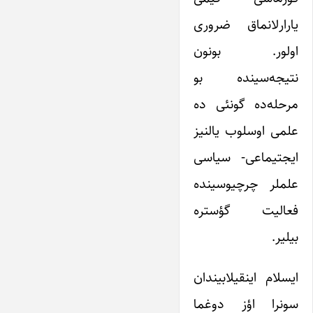
یارارلانماق ضروری
اولور. بونون
نتیجه‌سینده بو
مرحله‌ده گونئی ده
علمی اوسلوب یالنیز
ایجتیماعی- سیاسی
علملر چرچیوسینده
فعالیت گؤستره
بیلیر.
ایسلام اینقیلابیندان
سونرا اؤز دوغما