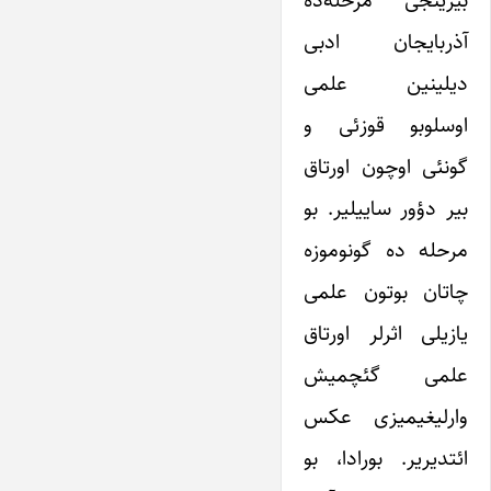
آذربایجان ادبی
دیلینین علمی
اوسلوبو قوزئی و
گونئی اوچون اورتاق
بیر دؤور ساییلیر. بو
مرحله ده گونوموزه
چاتان بوتون علمی
یازیلی اثرلر اورتاق
علمی گئچمیش
وارلیغیمیزی عکس
ائتدیریر. بورادا، بو