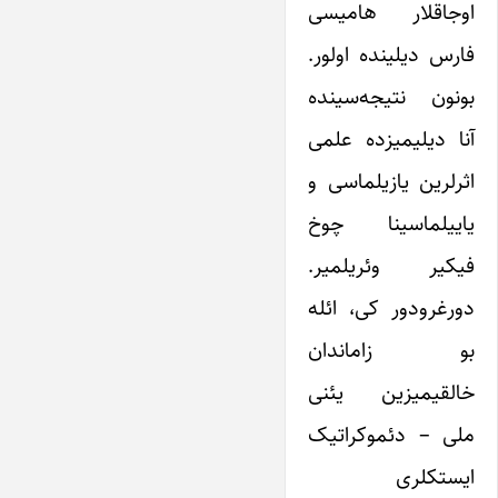
اوجاقلار هامیسی
فارس دیلینده اولور.
بونون نتیجه‌سینده
آنا دیلیمیزده علمی
اثرلرین یازیلماسی و
یاییلماسینا چوخ
فیکیر وئریلمیر.
دورغرودور کی، ائله
بو زاماندان
خالقیمیزین یئنی
ملی – دئموکراتیک
ایستکلری