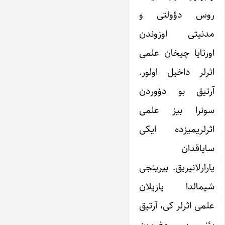
روس دؤولتی و
مدنیتی اوزوندن
اورتایا چیخان علمی
اثرلر داخیل اولور.
آرتیق بو دؤوردن
سونرا بیز علمی
اثرلریمیزده ایکی
سایاقدان
یارارلانیریق. بیرینجی
شیمالدا یازیلان
علمی اثرلر کی، آرتیق
یئنی بیر مضمون