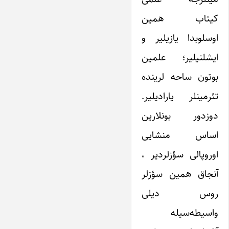
کیتاب همین
اوسلوبدا یازیلیر و
ایشلنیلیر؛ علمین
بوتون ساحه لرینده
تئرمینلر یارادیلیر.
دوزدور بونلارین
اساس منشایی
اوروپالی سؤزلردیر ،
آنجاق همین سؤزلر
روس دیلی
واسیطه‌سیله