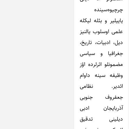
چرچیوه‌سینده
یاییلیر و بئله لیکله
علمی اوسلوب یالنیز
دیل، ادبیات، تاریخ،
جغرافیا و سیاسی
مضمونلو اثرلرده اؤز
وظیفه سینه داوام
ائدیر. نظامی
جعفروف جنوبی
آذربایجان ادبی
دیلینی تدقیق