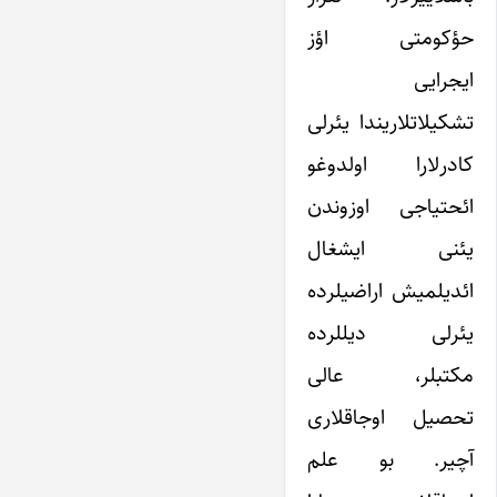
حؤکومتی اؤز
ایجرایی
تشکیلاتلاریندا یئرلی
کادرلارا اولدوغو
ائحتیاجی اوزوندن
یئنی ایشغال
ائدیلمیش اراضیلرده
یئرلی دیللرده
مکتبلر، عالی
تحصیل اوجاقلاری
آچیر. بو علم