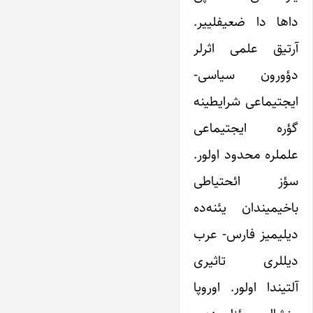
داها دا ضعیفلییر.
آرتیق علمی اثرلر
دؤورون سیاسی-
ایجتیماعی شرایطینه
گؤره ایجتیماعی
علملره محدود اولور.
سؤز ائحتیاطی
باخیمیندان یئنه‌ده
دیلیمیز فارس- عرب
دیللری تاثیری
آلتیندا اولور. اوروپا