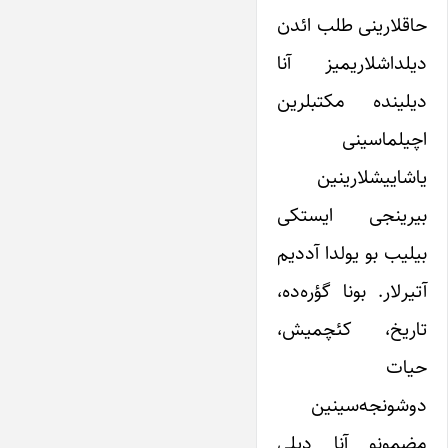
حاقلارینی طلب ائدن
دیلداشلاریمیز آنا
دیلینده مکتبلرین
اچیلماسینی
یاشاییشلارینین
بیرینجی ایستکی
بیلیب بو یولدا آددیم
آتیرلار. بونا گؤره‌ده،
تاریخ، کئچمیش،
حیات
دوشونجه‌سینین
مضمونو آنا دیلی