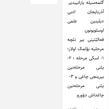
گلمه‌سیله یارانیبدیر.
آذربایجان ادبی
دیلینین علمی
اوسلوبونون
فعالیّتینی بیر نئچه
مرحلیه بؤلمک اولار؛
۱- اسکی مرحله ؛ ۲-
یئنی مرحله‌نین
بیرینجی چاغی و ۳-
یئنی مرحله‌نین
چاغداش دؤورو.
بیرینجی مرحله‌ده