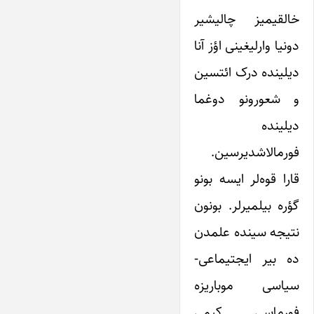
خالقیمیز چالیشیر
دونیا وارلیغینی اؤز آنا
دیلینده درک ائتسین
و شعورونو دوغما
دیلینده
فورمالاشدیرسین.
قارا قوه‌لر ایسه بونو
گؤره بیلمیرلر. بونون
نتیجه سینده علمدن
ده بیر ایجتیماعی-
سیاسی موباریزه
فورماسی کیمی