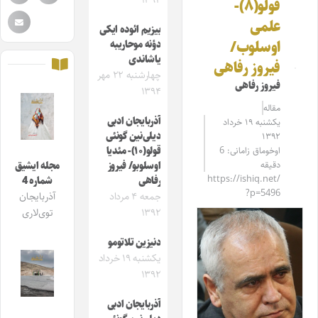
۱۳۹۴
قولو(۸)-
علمی
بیزیم ائوده ایکی
اوسلوب/
دؤنه موحاریبه
یاشاندی
فیروز رفاهی
چهارشنبه ۲۲ مهر
فیروز رفاهی
۱۳۹۴
مقاله‌
آذربایجان ادبی
یکشنبه ۱۹ خرداد
دیلی‌نین گونئی
۱۳۹۲
اوخوماق زامانی: 6
قولو(۱۰)- مئدیا
دقیقه
اوسلوبو/ فیروز
مجله ایشیق
https://ishiq.net/
رفاهی
شماره 4
?p=5496
جمعه ۴ مرداد
آذربایجان
۱۳۹۲
توی‌لاری
دنیزین تلاتومو
یکشنبه ۱۹ خرداد
۱۳۹۲
آذربایجان ادبی