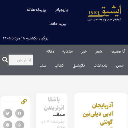
یازیچیلار
بیزیم‌له علاقه
بیزیم حاقدا
بوگون یکشنبه ۱۸ مرداد ۱۴۰۵
آنا صحیفه
شعر
خبر
حئکایه
مقاله‌
سس
یادداشت
دانیشیق
کیتاب
سند
باشقا
آذربایجان
اثرلریندن
ادبی دیلی‌نین
صداقت
گونئی
چهارشنبه ۱۶ دی