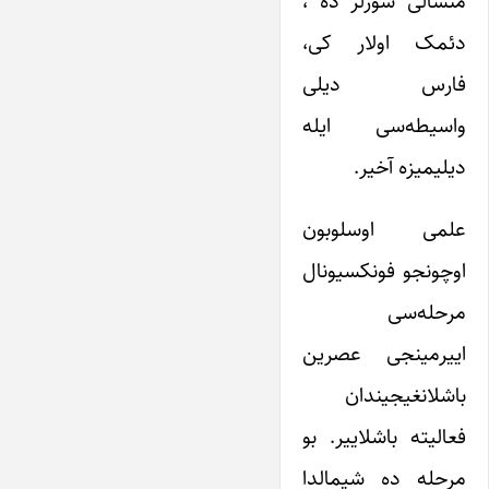
منشالی سؤزلر ده ،
دئمک اولار کی،
فارس دیلی
واسیطه‌سی ایله
دیلیمیزه آخیر.
علمی اوسلوبون
اوچونجو فونکسیونال
مرحله‌سی
اییرمینجی عصرین
باشلانغیجیندان
فعالیته باشلاییر. بو
مرحله ده شیمالدا