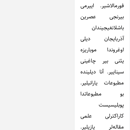
فورمالاشیر. اییرمی
بیرنجی عصرین
باشلانغیجیندان
آذربایجان دیلی
اوغروندا موباریزه
یئنی بیر چاغینی
سیناییر. آنا دیلینده
مطبوعات یارانیلیر.
بو مطبوعاتدا
پوبلیسیست
کاراکترلی علمی
مقاله‌لر یازیلیر.