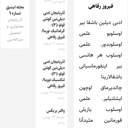
فروردین ۱۳۹۲
فیروز رفاهی
مجله ایشیق
آذربایجان ادبی
شماره 1
دیلی‌نین گونئی
آذربایجان
ادبی دیلین باشقا بیر
قولو-(۴):
معلم‌لری و
گراماتیک نورما/
اوسلوبو علمی
تحصیل
فیروز رفاهی
مساله‌سی
اوسلوبدور. علمی
جمعه ۴ اسفند
۱۳۹۱
اوسلوب هر هانسی
آذربایجان ادبی
بیر اینفورماسیانی
دیلی‌نین گونئی
قولو-(۳):
باشقالارینا
لئکسیک نورما/
فیروز رفاهی
چاتدیرماق اوچون
دوشنبه ۱۶ بهمن
ایشلنیلیر. علمی
۱۳۹۱
اوسلوب یازیلی
والتر بریگس
جمعه ۱۳ بهمن
فورمانین مئیدآنا
۱۳۹۱