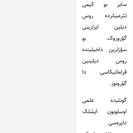
سایر بو کیمی
تئرمینلرده روس
دیلین ایزلرینی
گؤروروک. بو
سؤزلرین داخیلینده
روس دیلینین
قراماتیکاسی دا
گؤرونوز.
گونئیده علمی
اوسلوبون ایشلک
دایره‌سی