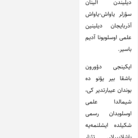
دیلیندن آلینان
سؤزلر یاواش-یاواش
آذربایجان دیلینین
علمی اوسلوبونا آدیم
باسیر.
ایکینجی دؤورون
باشقا بیر یؤنو ده
بوندان عیبارتدیر کی،
شیمالدا علمی
اوسلوبدان رسمی
شکیلده ایشلنمه‌یه
باشلاییرلار. تئزار