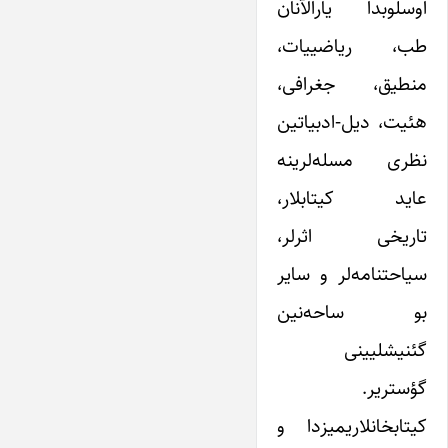
اوسلوبدا یارالآنان
طب، ریاضییات،
منطیق، جغرافی،
هئیت، دیل-ادبیاتین
نظری مسله‌لرینه
عاید کیتابلار،
تاریخی اثرلر،
سیاحتنامه‌لر و سایر
بو ساحه‌نین
گئنیشلیینی
گؤستریر.
کیتابخانلاریمیزدا و