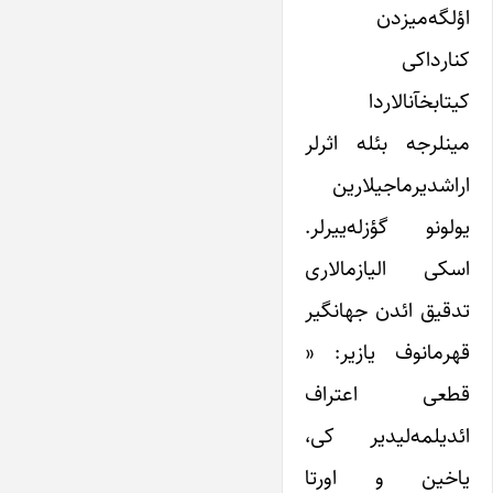
اؤلگه‌میزدن
کنارداکی
کیتابخآنالاردا
مینلرجه بئله اثرلر
اراشدیرماجیلارین
یولونو گؤزله‌ییرلر.
اسکی الیازمالاری
تدقیق ائدن جهانگیر
قهرمانوف یازیر: «
قطعی اعتراف
ائدیلمه‌لیدیر کی،
یاخین و اورتا