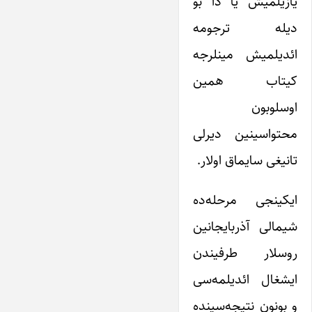
یازیلمیش یا دا بو
دیله ترجومه
ائدیلمیش مینلرجه
کیتاب همین
اوسلوبون
محتواسینین دیرلی
تانیغی سایماق اولار.
ایکینجی مرحله‌ده
شیمالی آذربایجانین
روسلار طرفیندن
ایشغال ائدیلمه‌سی
و بونون نتیجه‌سینده