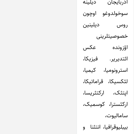
آذربایجان دیلینه
سوخولدوغو اوچون
روس دیلینین
خصوصیتلرینی
اؤزونده عکس
ائتدیریر. فیزیکا،
استرونومیا، کیمیا،
لئکسیکا، قراماتیکا،
اپتئک، ارکتئریسا،
ارکئسترا، کوسمیک،
سامالیوت،
بیبلیوقرافیا، انتئنا و