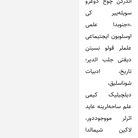
ائدرکن چوخ دوغرو
سویله‌ییر کی
،«جنوبدا علمی
اوسلوبون ایجتیماعی
علملر قولو نسبتن
دیقتی جلب ائدیر؛
تاریخ، ادبیات
شوناسلیق،
دیلچیلیک کیمی
علم ساحه‌لرینه عاید
اثرلر مووجوددور،
لاکین شیمالدا