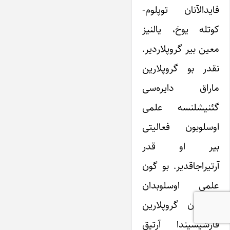
فایدالآنان توپلوم-
کوتله یوخ، یالنیز
معین بیر گروپلاردیر.
نقدر بو گروپلارین
ماراق دایره‌سی
گئنیشلنسه علمی
اوسلوبون فعالیتی
بیر او قدر
آرتیراجاقدیر. بو گون
علمی اوسلوبدان
یارارلآنان گروپلارین
قارشیسیندا آرتیق