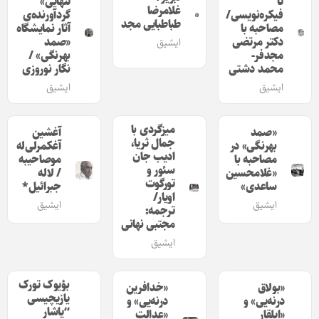
تا
تنهایی»
غلامرضا
فیکره‌نویسی/
گردآورنده‌ی
طباطبایی مجد
مصاحبه با
آثار نمایشگاه
دکتر مرتضی
«صمد
ایشیق
مجدفر-
بهرنگی» /
محمد دشتی
نگار نوروزی
ایشیق
ایشیق
میزگردی با
«صمد
آغشین
جمال ثریا،
بهرنگی» در
آغکمرلی‌له
ادیب جان
مصاحبه با
موصاحیبه
سئور و
«غلامحسین
/ لاله
تورگوت
ساعدی»
جبرائیل*
اویار/
ایشیق
ایشیق
ترجمه:
مجتبی نهانی
ایشیق
بؤیوک تورک
«بولاق
«خدافرین
یازیچیسی
درنه‌یی» و
درنه‌یی» و
“یاشار
«ایلقار
«عدالت