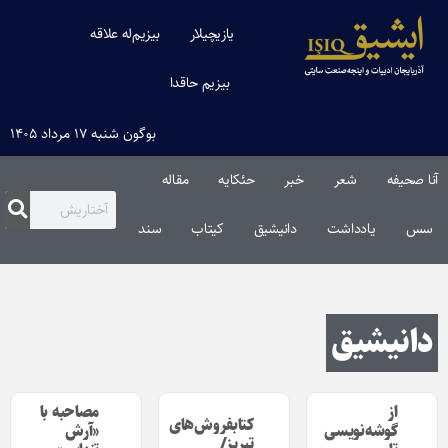
یازیچیلار
بیزیم‌له علاقه
بیزیم حاقدا
بوگون شنبه ۱۷ مرداد ۱۴۰۵
آنا صحیفه
شعر
خبر
حئکایه
مقاله‌
سس
یادداشت
دانیشیق
کیتاب
سند
دانیشیق
از
مصاحبه با
کتابفروش‌های
گوشه‌نویسی
«آرش
تبریز/