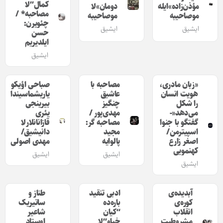
کمال”‎لا
مؤذن‌زاده»‌ایله
دومان»‌لا
مصاحبه* /
موصاحیبه
موصاحیبه
چئویرن:
ایشیق
ایشیق
حسن
ایلدیریم
ایشیق
«زبان مادری،
مصاحبه با
صباحی اؤیکو
هویت انسان
عاشیق
یاریشماسیندا
را شکل
چنگیز
بیرینجی
می‌دهد«-
مهدی‌پور /
یئری
گفتگو با جنوا
مصاحبه گر:
قازانانلارلا
اسپیترمن/
مجید
دانیشیق/
اصغر زارع
پالوایه
مهدی اصولی
کهنمویی
ایشیق
ایشیق
ایشیق
آبدیده‌ی
ادبی تنقید
طناز و
کوره‌ی
باره‌ده
ساتیریک
انقلاب
“کیان
شاعیر
مشروطیت
خیاو”لا
اوستاد