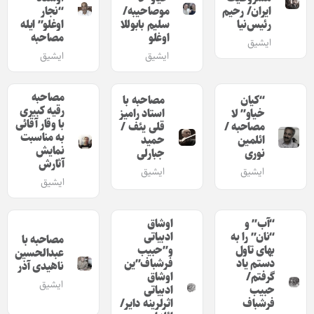
ایران/ رحیم
موصاحیبه/
“نجار
رئیس‌نیا
سلیم بابوللا
اوغلو” ایله
اوغلو
مصاحبه
ایشیق
ایشیق
ایشیق
مصاحبه
“کیان
مصاحبه با
رقیه کبیری
خیاو” لا
استاد رامیز
با وقار آقائی
مصاحبه /
قلی یئف /
به مناسبت
ائلمین
حمید
نمایش
نوری
جبارلی
آثارش
ایشیق
ایشیق
ایشیق
“آب” و
اوشاق
“نان” را به
ادبیاتی
مصاحبه با
بهای تاول
و”حبیب
عبدالحسین
دستم یاد
فرشباف”‌ین
ناهیدی آذر
گرفتم/
اوشاق
ایشیق
حبیب
ادبیاتی
فرشباف
اثرلرینه دایر/