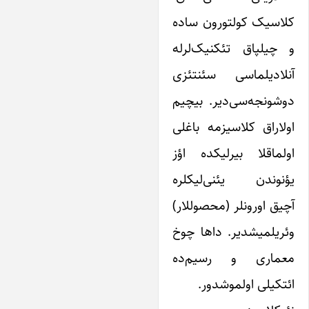
لاسیک کولتورون ساده
 چیلپاق تئکنیک‌لرله
نلادیلماسی سئنتئزی
وشونجه‌سی‌دیر. بیچیم
ولاراق کلاسیزمه باغلی
ولماقلا بیرلیکده اؤز
ؤنوندن یئنی‌لیکلره
چیق اورونلر (محصوللار)
ئریلمیشدیر. داها چوخ
عماری و رسیم‌ده
ئتکیلی اولموشدور.