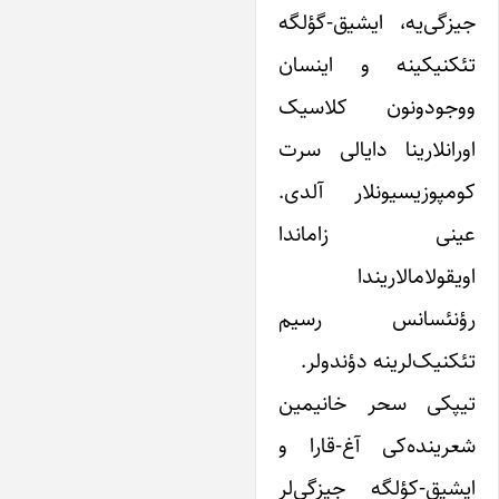
یزگی‌یه، ایشیق-گؤلگه
ئکنیکینه و اینسان
وجودونون کلاسیک
ورانلارینا دایالی سرت
ومپوزیسیونلار آلدی.
ینی زاماندا
ویقولامالاریندا
ؤنئسانس رسیم
ئکنیک‌لرینه دؤندولر.
یپکی سحر خانیمین
عرینده‌کی آغ-قارا و
یشیق-کؤلگه جیزگی‌لر