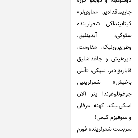
وشونجه و دویغو گؤزه
ارپماقدادیر. «ماوی‌لر»
یتابیندا‌کی شعرلرینده
ئوگی، آیدینلیق،
طن‌پرورلیک، مقاومت،
یره‌نیش و چاغداشلیق
اباریق‌دیر. تیپکی، «آیلی
اخیش» شعرلرینین
وغونلوغوندا یئر آلان
سکی‌لیک، کهنه عرفان
 صوفیزم کیمی!
ربست شعرلرینده فورم