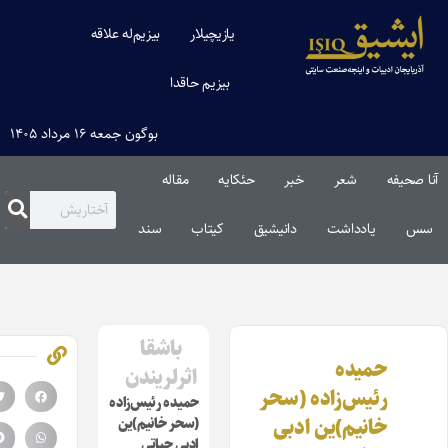
یازیچیلار
بیزیم‌له علاقه
بیزیم حاقدا
بوگون جمعه ۱۶ مرداد ۱۴۰۵
 صحیفه
شعر
خبر
حئکایه
مقاله‌
س
یادداشت
دانیشیق
کیتاب
سند
باشقا
حمیده
اثرلریندن
رئیس‌زاده (سحر
حمیده رئیس‌زاده
خانیم)ین ادبی
(سحر خانیم)ین
ادبی حیاتی