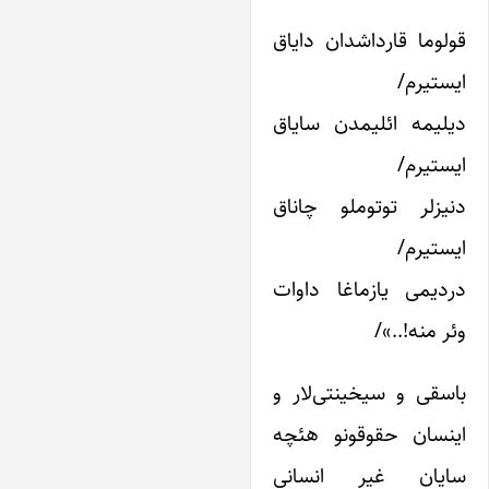
ولوما قارداشدان دایاق
یستیرم/
یلیمه ائلیمدن سایاق
یستیرم/
نیزلر توتوملو چاناق
یستیرم/
ردیمی یازماغا داوات
ئر منه!..»/
اسقی و سیخینتی‌لار و
ینسان حقوقونو هئچه
ایان غیر انسانی