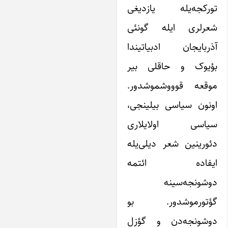
ورکجه‌یله یازدیغی
عرلری ایله گونئی
ذربایجان ادبیاتیندا
ؤیوک و حاقلی بیر
وقعه قوووشموشدور.
ونون سیاسی بیلینجی،
یاسی اولایلاری
ئورینین شعر دیلی‌یله
یفاده ائتمه
وشونجه‌سینه
ؤتورموشدور. بو
وشونجه‌دن و گؤزل