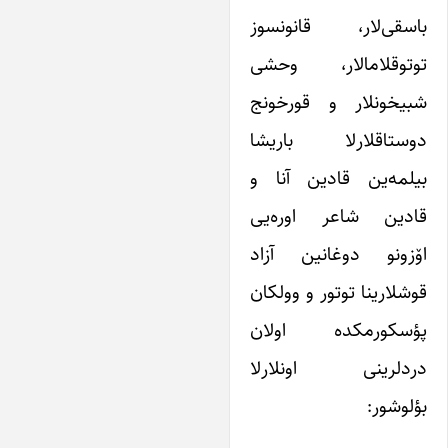
اسقی‌لار، قانونسوز
وتوقلامالار، وحشی
بیخونلار و قورخونج
وستاقلارلا باریشا
یلمه‌ین قادین آنا و
ادین شاعر اوره‌یی
ۆزونو دوغانین آزاد
وشلارینا توتور و وولکان
ؤسکورمکده اولان
ردلرینی اونلارلا
ؤلوشور: