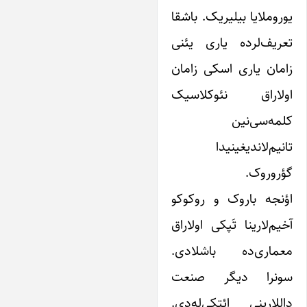
وروملایا بیلیریک. باشقا
عریف‌لرده یاری یئنی
امان یاری اسکی زامان
ولاراق نئوکلاسیک
لمه‌سی‌نین
انیم‌لاندیغینیدا
ؤروروک.
ؤنجه باروک و روکوکو
خیم‌لارینا تَپکی اولاراق
عماری‌ده باشلادی.
ونرا دیگر صنعت
اللارینی ائتکی‌له‌دی.