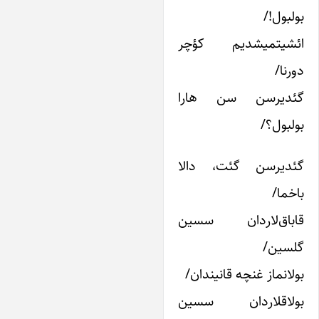
ولبول!/
ئشیتمیشدیم کؤچر
ورنا/
ئدیرسن سن هارا
ولبول؟/
ئدیرسن گئت، دالا
اخما/
اباق‌لاردان سسین
لسین/
ولانماز غنچه قانیندان/
ولاقلاردان سسین