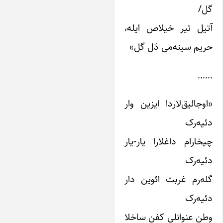
ل/
تیل تیر خیلاص ایله،
ریم سینه‌می دَل گل»
…
اوجالیق‌لاردا ایزین وار
ئیه‌رک
یخارام داغلارا یار-یار
ئیه‌رک
له‌رم غربت ائوین دار
ئیه‌رک
طن عنوانلی کفن ساخلا