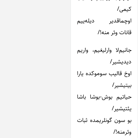
یمی/
وچماقدیر دیله‌ییم
انات وئر منه!/
انیم‌لا وارلیغیم، واریم
یدیشیر/
وخ قالیب سوموکده یارا
یتیشیر/
یاتیم بوش-بوشا باشا
ئتیشیر/
و سون گونلریمده ثبات
ئرمنه!/