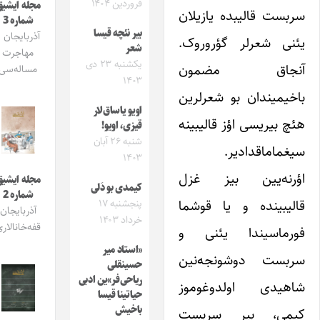
فروردین ۱۴۰۴
مجله ایشیق
ربست قالیبده یازیلان
شماره 3
بیر نئچه قیسا
آذربایجان و
ئنی شعرلر گؤروروک.
شعر
مهاجرت
یکشنبه ۲۳ دی
نجاق مضمون
مساله‌سی
۱۴۰۳
اخیمیندان بو شعرلرین
اویو یاساق‌لار
ئچ بیریسی اؤز قالیبینه
قیزی، اویو!
شنبه ۲۶ آبان
یغماماقدادیر‌.
۱۴۰۳
ؤرنه‌یین بیز غزل
مجله ایشیق
کیمدی بو دَلی
شماره 2
الیبینده و یا قوشما
پنجشنبه ۱۷
آذربایجان
خرداد ۱۴۰۳
قفه‌خانالاری
ورماسیندا یئنی و
«استاد میر
ربست دوشونجه‌نین
حسینقلی
ریاحی‌فر»ین ادبی
اهیدی اولدوغوموز
حیاتینا قیسا
باخیش
یمی، بیر سربست