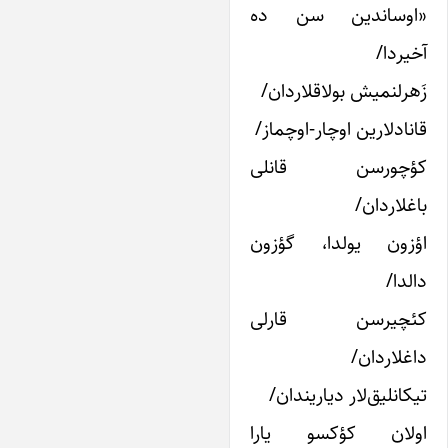
اوساندین سن ده
خیردا/
َهرلنمیش بولاقلاردان/
انادلارین اوچار-اوچماز/
ؤچورسن قانلی
اغلاردان/
ؤزون یولدا، گؤزون
الدا/
ئچیرسن قارلی
اغلاردان/
یکانلیق‌لار دیاریندان/
ولان کؤکسو یارا