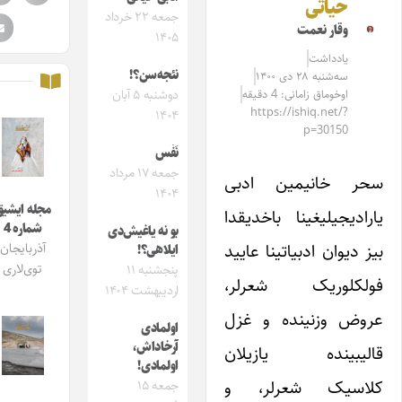
حیاتی
جمعه ۲۲ خرداد
وقار نعمت
۱۴۰۵
یادداشت
نئجه‌سن؟!
سه‌شنبه ۲۸ دی ۱۴۰۰
اوخوماق زامانی: 4 دقیقه
دوشنبه ۵ آبان
https://ishiq.net/?
۱۴۰۴
p=30150
نَفَس
جمعه ۱۷ مرداد
حر خانیمین ادبی
۱۴۰۴
مجله ایشیق
ارادیجیلیغینا باخدیقدا
شماره 4
بو نه یاغیش‌دی
یز دیوان ادبیاتینا عایید
آذربایجان
ایلاهی؟!
توی‌لاری
پنجشنبه ۱۱
ولکلوریک شعرلر،
اردیبهشت ۱۴۰۴
روض وزنینده و غزل
اولمادی
آرخاداش،
الیبینده یازیلان
اولمادی!
لاسیک شعرلر، و
جمعه ۱۵