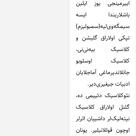
ییرمینجی یوز ایلین
اشلاریندا ایسه
یمگه‌وی‌لیه(سمبولیزم)
پکی اولاراق گلیشن و
لاسیک بیه‌نی‌نی،
لاسیک اوسلوبو
انلاندیرماغی آماجلایان
دبیات جیغیری‌دیر.
ئوکلاسیک دئییمی ده،
ئنل اولاراق کلاسیک
یته‌لیک‌لر داشییان اثرلر
وچون قوللانیلیر. یونان