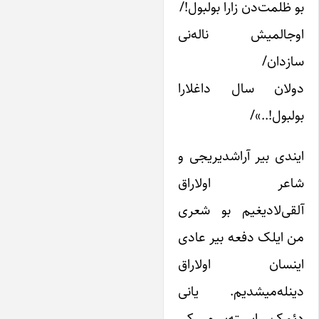
و ظلمت‌دن زارا بولبول!/
وجالمیش ناله‌نی
ازدان/
ولان سال داغلارا
ولبول!..»/
یندی بیر آراشدیریجی و
اعر اولاراق
لقی‌لادیغیم بو شعری
ن ایلک دفعه بیر عادی
ینسان اولاراق
ینله‌میشدیم. یانی
ئمک ایسته‌ییرم کی