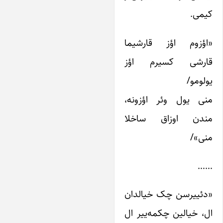
یمی.
اؤزوم اؤز قارشیما
ارشی کسیرم اؤز
ولومو/
نی یول وئر اؤزونه،
ندن اوزاق ساخلا
نی»/
…
دئییرسن چک خیالدان
ل، خیالین چکمه‌ییر ال