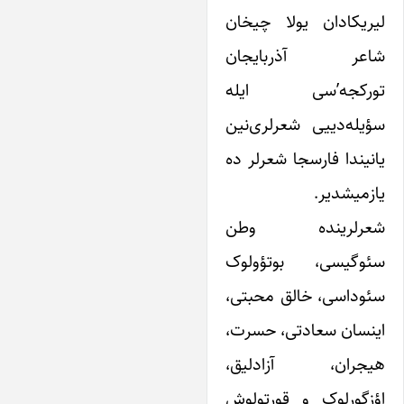
یریکادان یولا چیخان
اعر آذربایجان
ورکجه‌’سی ایله
ؤیله‌دییی شعرلری‌نین
انیندا فارسجا شعرلر ده
ازمیشدیر.
عرلرینده وطن
ئوگیسی، بوتؤولوک
ئوداسی، خالق محبتی،
ینسان سعادتی، حسرت،
یجران، آزادلیق،
ؤزگورلوک و قورتولوش