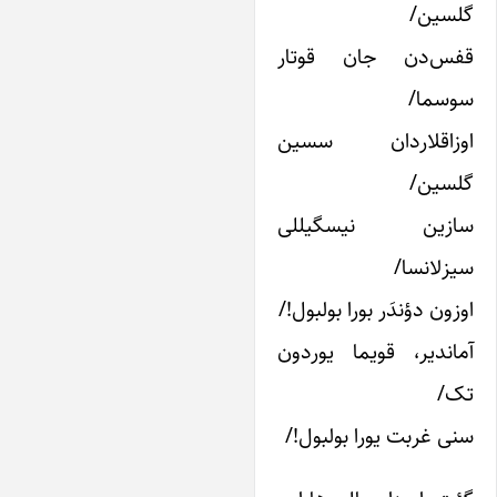
لسین/
فس‌دن جان قوتار
وسما/
وزاقلاردان سسین
لسین/
ازین نیسگیللی
یزلانسا/
وزون دؤندَر بورا بولبول!/
ماندیر، قویما یوردون
ک/
نی غربت یورا بولبول!/