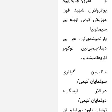
 آغری-آجی‌لارییلا
وغرولاراق شهید فون
وزیکی کیمی اؤیله بیر
یمفونیا
اراتمیشدیرکی، هر بیر
ینله‌ییجی‌نین توکونو
ؤرپه‌تمیشدیر.
ائلیمین گوللری
ولمایان کیمی/
ریالار اوسگویه
ولمایان کیمی/
وتولوب اوره‌ییم اولمایان