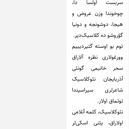
ربست اولسا دا،
وخوندا وزن عروض و
یجا، دوشونجه و دونیا
ؤروشو ده کلاسیک‌دیر‌.
وم بو اوسته گتیردیییم
ورغولاری نظره آلاراق
حر خانیمی گونئی
ذربایجان نئوکلاسیک
اعرلری سیراسیندا
وتماق اولار.
ئوکلاسیک، کلمه آنلامی
ولاراق، یئنی اسکی‌لر