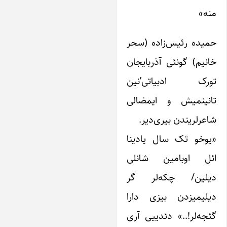
نه»
میده رئیس‌زاده (سحر
انیم) گونئی آذربایجان
ورک ادبیاتی’نین
انینمیش و ایمضالی
اعرلریندن بیری‌دیر.
یوخو تک سال یادینا
ئل اوبامین شانلی
یلین/ چکه‌لر گر
یلیمیزدن بیزی دارا
ئجه‌لر!..» دئدییی آری