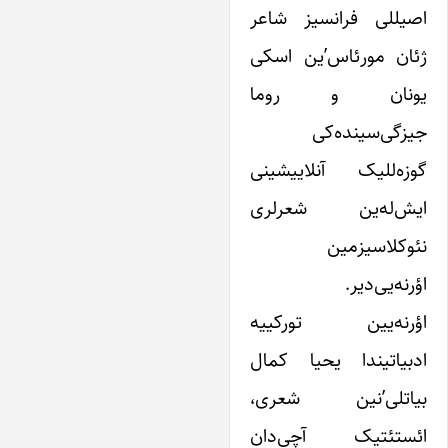
صیللی فرانسیز شاعر
ئان مورئاس’ین اسکی
ونان و روما
یزگی‌سینده‌کی
وزه‌للیک آنلاییشینی
یش‌له‌ین شعرلری
ئوکلاسیزمین
ؤرنه‌یی‌دیر.
ؤرنه‌یین تورکییه‌
دبیاتیندا یحیا کمال
یاتلی’نین شعری،
ئستئتیک آچی‌دان