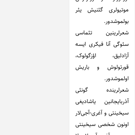
وتیولری گئنیش یئر
ولموشدور.
عرلرینین تئماسی
ئوگی آنا فیکری ایسه
زادلیق، اؤزگولوک،
ورتولوش و باریش
ولموشدور.
عرلرینده گونئی
ذربایجانین یاشادیغی
یخینتی و آغری-آجی‌لار
ونون شخصی سیخینتی