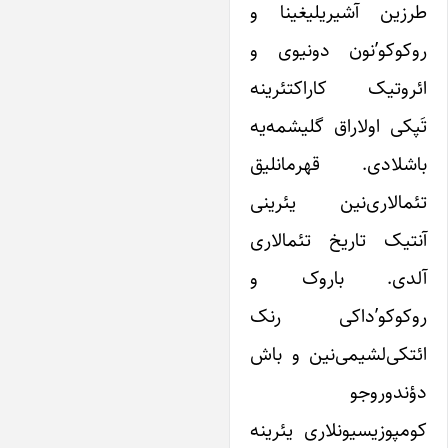
رزین آشیریلیغینا و
وکوکو’نون دونیوی و
ئروتیک کاراکتئرینه
َپکی اولاراق گلیشمه‌یه
اشلادی. قهرمانلیق
ئمالاری‌نین یئرینی
نتیک تاریخ تئمالاری
لدی. باروک و
وکوکو’داکی رنک
ئتکی‌لشیمی‌نین و باش
ؤندوروجو
ومپوزیسیونلاری یئرینه