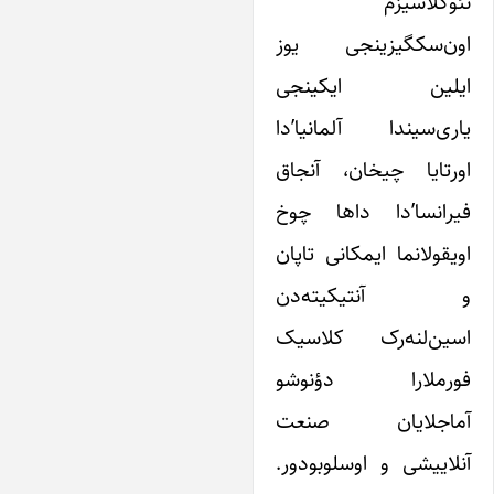
ئوکلاسیزم
ون‌سکگیزینجی یوز
یلین ایکینجی
اری‌سیندا آلمانیا’دا
ورتایا چیخان، آنجاق
یرانسا’دا داها چوخ
ویقولانما ایمکانی تاپان
 آنتیکیته‌دن
سین‌لنه‌رک کلاسیک
ورملارا دؤنوشو
ماجلایان صنعت
نلاییشی و اوسلوبودور.