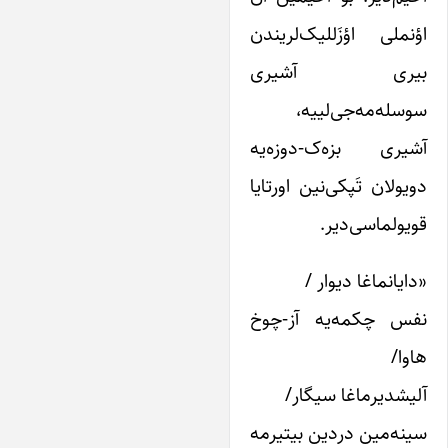
ؤنملی اؤزَللیک‌لریندن
یری آشیری
وسله‌مه‌جی‌لییه،
شیری بزه‌ک-دوزه‌یه
ویولان تَپکی‌نین اورتایا
ویولماسی‌دیر.
دایانماغا دیوار /
فس چکمه‌‌یه آز-چوخ
اوا/
لیشدیرماغا سیگار/
ینه‌‌مین دردین بیتیرمه­‌