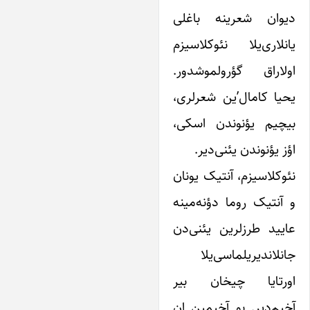
یوان شعرینه باغلی
انلاری‌یلا نئوکلاسیزم
ولاراق گؤرولموشدور.
حیا کامال’ین شعرلری،
یچیم یؤنوندن اسکی،
ؤز یؤنوندن یئنی‌دیر.
ئوکلاسیزم، آنتیک یونان
 آنتیک روما دؤنه‌مینه
ایید طرزلرین یئنی‌دن
انلاندیریلماسی‌یلا
ورتایا چیخان بیر
خیم‌دیر. بو آخیمین ان