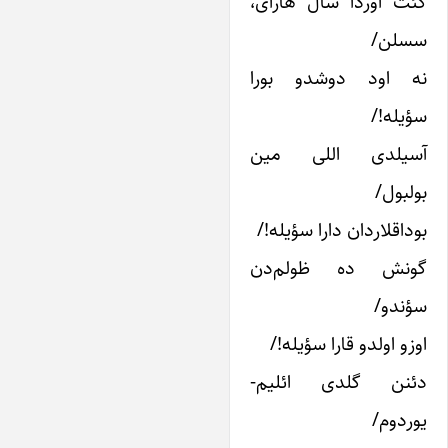
ئت اوردا سال هارای،
سلن/
ه اود دوشدو بورا
ؤیله!/
سیلدی اللی مین
ولبول/
وداقلاردان دارا سؤیله!/
ونش ده ظولم‌دن
ؤندو/
وزو اولدو قارا سؤیله!/
ئنن گلدی ائلیم-
وردوم/