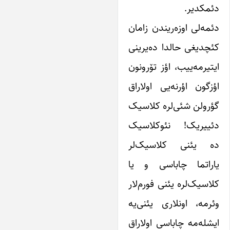
ئمکدیر.
ئمه‌لی اوزه‌ریندن زامان
ئچدیغی حالدا ده‌یرینی
یتیرمه‌ییب، اؤز تۆرونون
ؤزگون اؤرنه‌یی اولاراق
ؤرولن شئی‌لره کلاسیک
ئییریک! نئوکلاسیک
ه یئنی کلاسیک‌لر
اراتما چاباسی و یا
لاسیک‌لره یئنی فورم‌لار
ئرمه، اونلاری یئنی‌یه
یشله‌مه چاباسی اولاراق