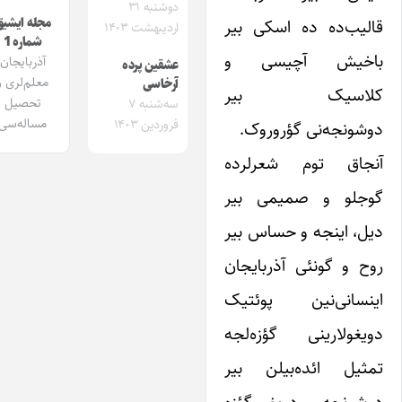
دوشنبه ۳۱
مجله ایشیق
الیب‌ده‌ ده اسکی بیر
اردیبهشت ۱۴۰۳
شماره 1
اخیش آچیسی و
آذربایجان
عشقین پرده
معلم‌لری و
آرخاسی
لاسیک بیر
تحصیل
سه‌شنبه ۷
مساله‌سی
فروردین ۱۴۰۳
وشونجه‌نی گؤروروک.
نجاق توم شعرلرده
وجلو و صمیمی بیر
یل، اینجه و حساس بیر
وح و گونئی آذربایجان
ینسانی‌نین پوئتیک
ویغولارینی گؤزه‌لجه
مثیل ائده‌بیلن بیر