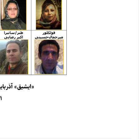
«ایشیق» آذربای
۰۱ / فرورد