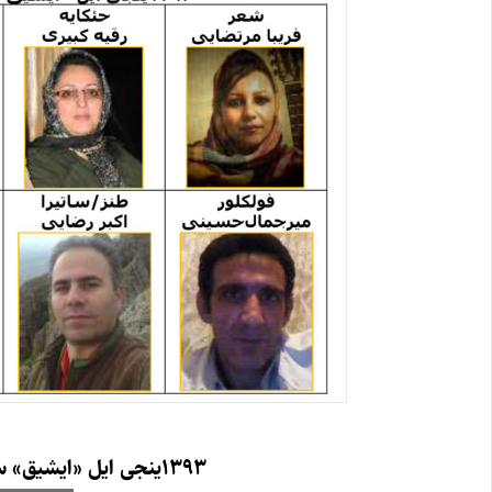
۱۳۹۳ینجی ایل «ایشیق» سایتیندا ان چوخ اوخونان اثرلرین بیرینجی‌لری