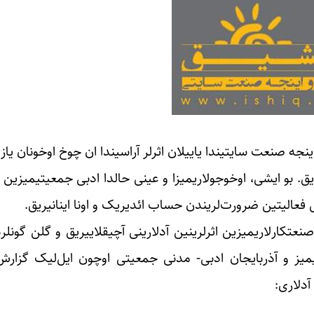
اینجه صنعت سایتیندا یاییلان اثرلر آراسیندا ان چوخ اوخونان یا
یق. بو ایشی، اوخوجولاریمیزا و عینی حالدا ادبی جمعیتیمیزین 
دنی فعالیتین ضرورت‌لریندن حساب ائدیریک و اونا اینانیریق.
عتکارلاریمیزین اثرلرینین آدلارینی آچیقلاییریق و گلن گونلرد
 چوخ اوخونان ۶ اثری) اوخوجولاریمیز و آذربایجان ادبی- مدنی جمعیتی اوچون ایل‌لی
آدلاری: