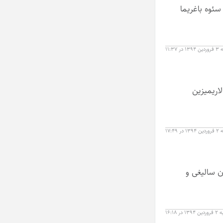
سئوه باغریما
 ۱۱:۳۷
لاریمیزین
 ۱۷:۴۹
ن سالیغی و
در ۱۶:۱۸