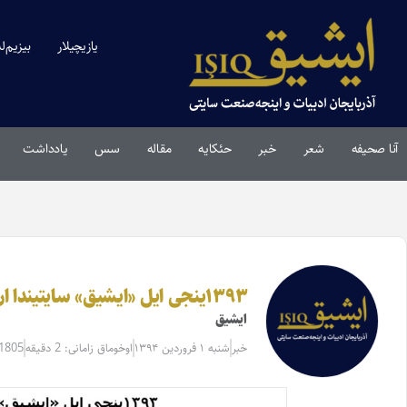
یازیچیلار
بیزیم‌ل
آنا صحیفه
شعر
خبر
حئکایه
مقاله‌
سس
یادداشت
۱۳۹۳ینجی ایل «ایشیق» سایتیندا ان چوخ اوخونان اثرلرین بیرینجی‌لری
ایشیق
خبر
شنبه ۱ فروردین ۱۳۹۴
اوخوماق زامانی: 2 دقیقه
11805