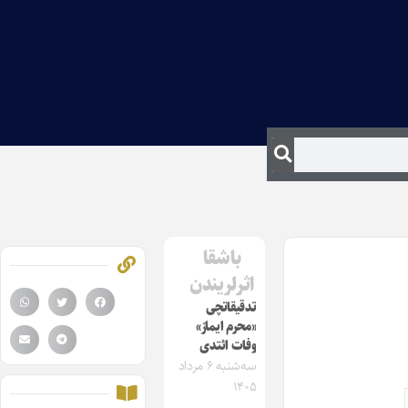
باشقا
اثرلریندن
تدقیقاتچی
«محرم ایماز»
وفات ائتدی
سه‌شنبه ۶ مرداد
۱۴۰۵