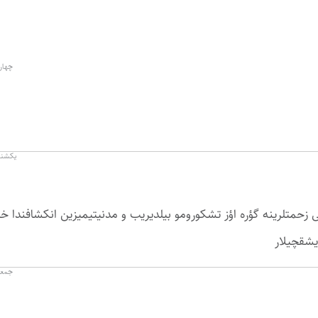
چهارشنبه ۷ مه
یکشنبه ۹ فروردین ۱۳۹۴
زحمتلرینه گؤره اؤز تشکورومو بیلدیریب و مدنیتیمیزین انکشافندا خال
یشقچیلار
جمعه ۷ فروردین ۱۳۹۴ 