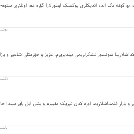
ک، بو گونه دک الده ائدیکلری یوکسک اوغورلارا گؤره ده، اونلاری سئوه- 
دوشنبه ۳ فروردین ۱۳۹۴ در
داشلارینا سونسوز تشکرلریمی بیلدیریرم. عزیز و حؤرمتلی شاعیر و یازا
یکشنبه ۲ فروردین ۱۳۹۴ در
یازار قلمداشلاریما اوره کدن تبریک دئییرم و یئنی ایل بایرامیندا جا
یکشنبه ۲ فروردین ۱۳۹۴ 