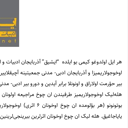
هر ایل اولدوغو کیمی بو ایلده‌ “ایشیق” آذربایجان ادبیات و 
اوخوجولاریمیزا و آذربایجان ادبی- مدنی جمعیتینه آچیقلاییر
بیر حؤرمت اولاراق و اونونلا برابر آیدین و دورو بیر ادبی- م
هله‌لیک اوخوجولاریمیز طرفیندن ان چوخ مراجیعه اولونان صن
بوتونونو (هر بؤلومده ان
یایاجاغیق. هله لیک ان چوخ اوخونان اثرلرین بیرینجی‌لرینین 