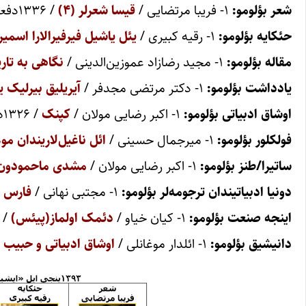
شعر بؤلومو:
۱- فریبا مرتضایی /
قیسا شعرلر (۴)
/ ۱۳۳۶دفعه اوخونوب
حئکایه بؤلومو:
۱- رقیه کبیری /
یئل یاشیل فیرفیرالارا اسمیر
مقاله بؤلومو:
۱- مجید رضازاد عموزین‌الدینی /
نگاهی به تار
یادداشت بؤلومو:
۱- دکتر مرتضی مجدفر /
آیریلیق بیرلیک ی
اوشاق ادبیاتی بؤلومو:
۱- اکبر رضایی مولان /
کپنک
/ ۱۳۲۶دفعه اوخونوب
فولکلور بؤلومو:
۱- میرجمال حسینی /
ائل ناغیل‌لاریندان موغ
ساتیرا/طنز بؤلومو:
۱- اکبر رضایی مولان /
مشدی ماحمودون ی
دونیا ادبیاتیندان ترجومه‌لر بؤلومو:
۱- مجتبی نهانی /
فارس شع
اینجه صنعت بؤلومو:
۱- کیان خیاو /
دئمک اولماز(پیئس)
/ ۱۱۴۴دفعه اوخونو
دانیشیق بؤلومو:
۱- ائلدار موغانلی /
اوشاق ادبیاتی و حبیب 