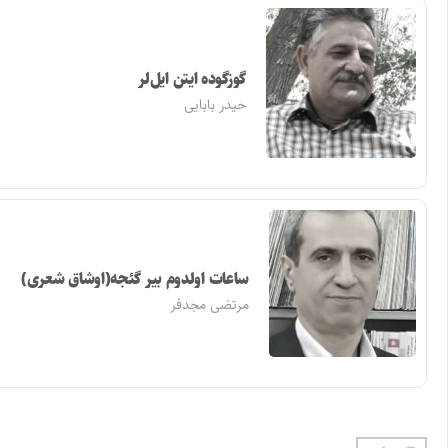
گوزگوده ایتن ایل‌لر
حیدر بابایی
ساعات اولدوم بیر گئجه(اوشاق شعری)
مرتضی مجدفر