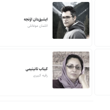
ایشیق‌دان اؤنجه
ائلمان موغانلی
کیتاب تانیتیمی
رقیه کبیری