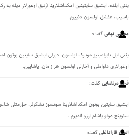
یئنی ایلده، ایشیق سایتینین امکداشلارینا آرتیق اوغورلار دیله یه ر
باسیب، عئشق اولسون دئییرم.
مجتبی نهانی
گفت:
یئنی ایل بایرامینیز موبارک اولسون. دیرلی ایشیق سایتین بوتون امک
اوغورلاری داواملی و آخارلی اولسون هر زامان. یاشایین.
فریبا مرتضایی
گفت:
ایشیق سایتین بوتون امکداشلارینا سونسوز تشکرلر. حؤرمتلی شاعیر و 
سئوینج دولو یاشام ارزو ائدیرم .
انصار قاراداغلی
گفت: