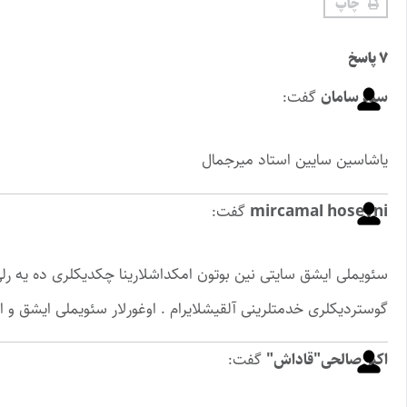
چاپ
۷ پاسخ
سید سامان
گفت:
یاشاسین سایین استاد میرجمال
mircamal hoseyni
گفت:
سئویملی ایشق سایتی نین بوتون امکداشلارینا چکدیکلری ده یه رلی 
گوستردیکلری خدمتلرینی آلقیشلایرام . اوغورلار سئویملی ایشق و ا
اکبر صالحی"قاداش"
گفت: