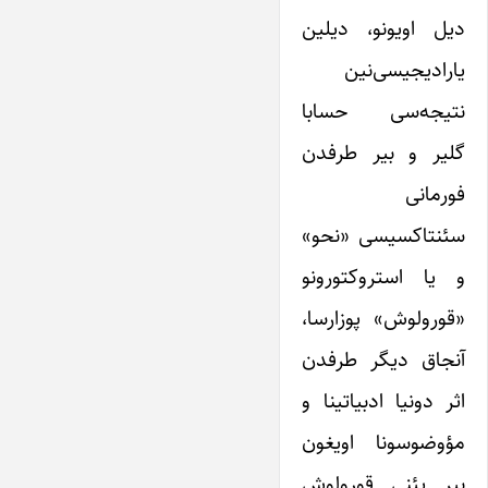
دیل اویونو، دیلین
یارادیجیسی‌نین
نتیجه‌سی حسابا
گلیر و بیر طرفدن
فورمانی
سئنتاکسیسی «نحو»
و یا استروکتورونو
«قورولوش» پوزارسا،
آنجاق دیگر طرفدن
اثر دونیا ادبیاتینا و
مؤوضوسونا اویغون
بیر یئنی قورولوش