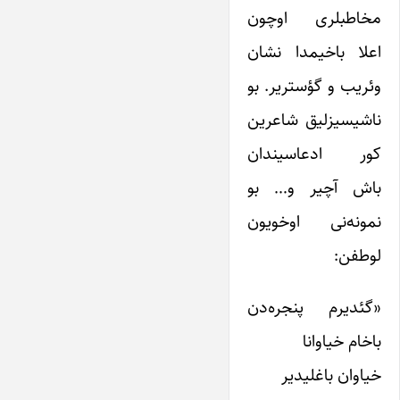
مخاطبلری اوچون
اعلا باخیمدا نشان
وئریب و گؤستریر. بو
ناشیسیزلیق شاعرین
کور ادعاسیندان
باش آچیر و… بو
نمونه‌نی اوخویون
لوطفن:
«گئدیرم پنجره‌دن
باخام خیاوانا
خیاوان باغلیدیر