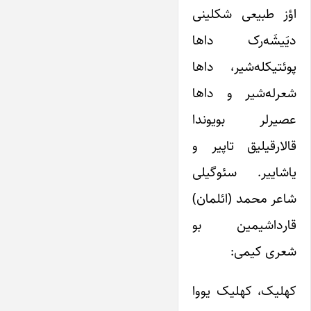
اؤز طبیعی شکلینی
دیَیشَه‌رک داها
پوئتیکله‌شیر، داها
شعرله‌شیر و داها
عصیرلر بویوندا
قالارقیلیق تاپیر و
یاشاییر.‌ سئوگیلی
شاعر محمد (ائلمان)
قارداشیمین بو
شعری کیمی:
کهلیک، کهلیک یووا