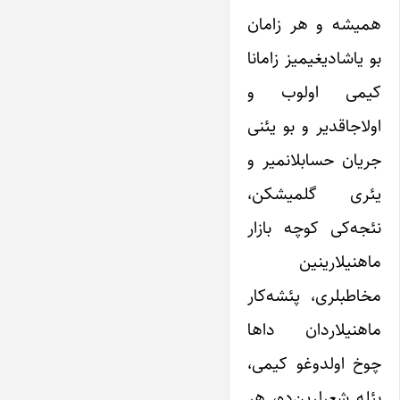
همیشه و هر زامان
بو یاشادیغیمیز زامانا
کیمی اولوب و
اولاجاقدیر و بو یئنی
جریان حسابلانمیر و
یئری گلمیشکن،
نئجه‌کی کوچه بازار
ماهنیلارینین
مخاطبلری، پئشه‌کار
ماهنیلاردان داها
چوخ اولدوغو کیمی،
بئله شعرلرین‌ده، هر