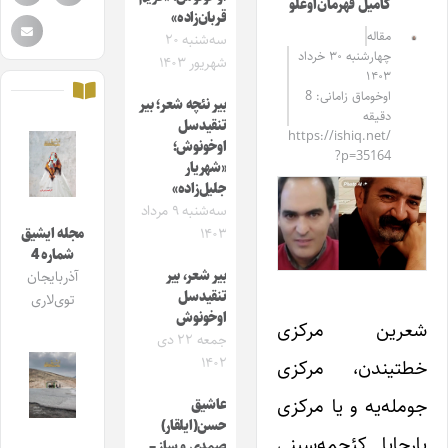
کامیل قهرمان‌اوغلو
قربان‌زاده»
مقاله‌
سه‌شنبه ۲۰
چهارشنبه ۳۰ خرداد
شهریور ۱۴۰۳
۱۴۰۳
اوخوماق زامانی: 8
بیر نئچه شعر؛ بیر
دقیقه
تنقیدسل
https://ishiq.net/
اوخونوش؛
?p=35164
«شهریار
جلیل‌زاده»
سه‌شنبه ۹ مرداد
۱۴۰۳
مجله ایشیق
شماره 4
بیر شعر، بیر
آذربایجان
تنقیدسل
توی‌لاری
اوخونوش
شعرین مرکزی
جمعه ۲۲ دی
۱۴۰۲
خطتیندن، مرکزی
جومله‌‌یه و یا مرکزی
عاشیق
حسن(ایلقار)
پارچایا کئچمه‌سینی
صمدی و ساز –