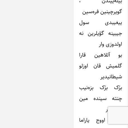
بیله‌ییندَن ،
گویرچینین فره‌سین
ییغیبدی سول
جیبینه گؤیلرین نه
اولدوزی وار
بو آللاهین قارا
گلمیش قان اوزلو
شیطانیدیر
بزَک بزَک بزه‌نیب
چنته سینده مین
اوزی وار
اووج، اووج یاراما