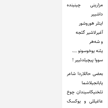
مزارینی چینینده
داشییر
ایتلر هوروشور
آغیرلاشیر گئجه
و شه‌هر
یئنه یوخوسونو ….
سووا پیچیلدئییر !
بعضی حاللاردا شاعر
یابانجیلاشما
تئخنیکاسیندان چوخ
عاغیللی و یوکسک