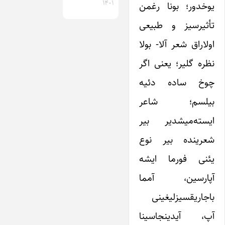
۱۴۰۱
یوخدور؛ بونا رغمن
تأثیرسیز و طبیعی
اولاراق شعر آلا- بولا
نظره گلیر؛ یعنی اگر
چوخ ساده دئیه
بیلسم؛ شاعر
ایسته‌میشدیر بیر
شعرینده بیر نوع
یئنی فورما ایشه
آپارسین، آمما
باجاریقسیزلیغینی
آپ، آیدینجاسینا