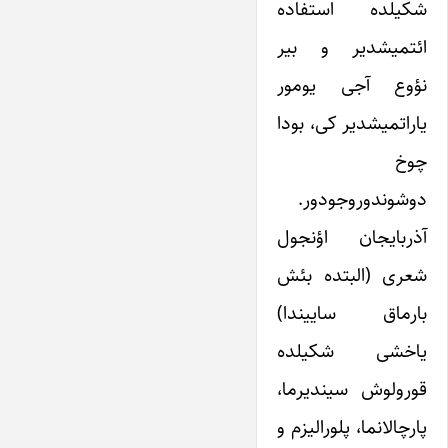
شکیلده استفاده
ائتمیشدیر و بیر
نؤوع آجی یومور
یاراتمیشدیر کی، بودا
چوخ
دوشوندوروجودور.
آذربایجان اؤنجول
شعری (البتده بئش
بارماق ساییندا)
یاخشی شکیلده
قورولوش سیندیرما،
پارچالانما، پلورالیزم و