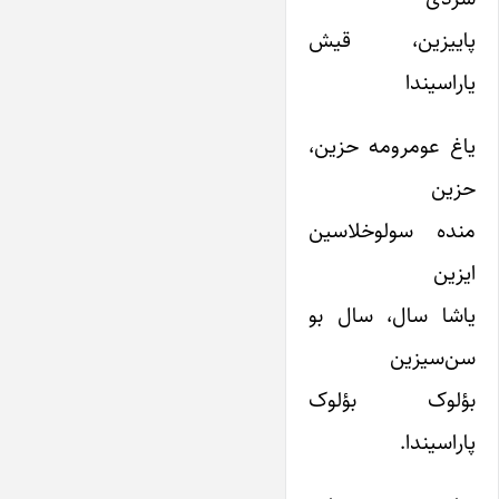
پاییزین، قیش
یاراسیندا
یاغ عومرومه حزین،
حزین
منده سولوخلاسین
ایزین
یاشا سال، سال بو
سن‌سیزین
بؤلوک بؤلوک
پاراسیندا.