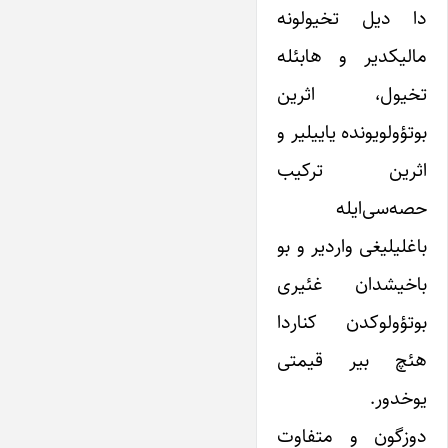
دا دیل تخیولونه
مالیکدیر و هابئله
تخیول، اثرین
بوتؤولویونده یاییلیر و
اثرین ترکیب
حصه‌‌سی‌ایله
باغلیلیغی واردیر و بو
باخیشدان غئیری
بوتؤولوکدن کناردا
هئچ بیر قیمتی
یوخدور.
دوزگون و متفاوت