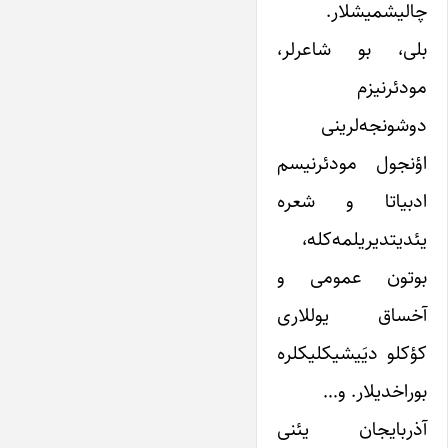
چالیشمیشلار.
بلی، بو شاعرلر،
مودئرنیزم
دوشونجه‌لرینی
اؤنجول مودئرنیسم
ادبیاتا و شعره
یئدیتدیریلمه‌کله،
بوتون عمومی و
آخساق یوللاری
کؤکلو دیَیشیکلیکلره
بوراخدیلار. و…
آذربایجان یئنی