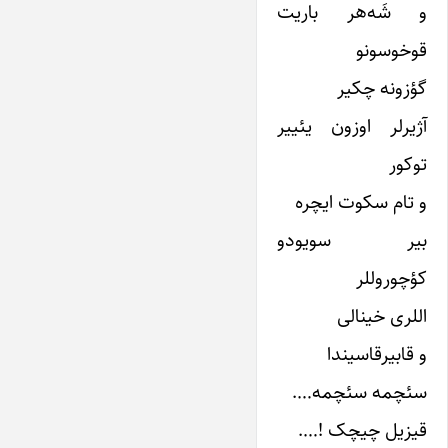
و شَه‌هر باریت
قوخوسونو
گؤزونه چکیر
آژیرلر اوزون یئییر
توکور
و تام سکوت ایچره
بیر سویودو
کؤچوروللر
اللری خینالی
و قابیرقاسیندا
سئچمه سئچمه….
قیزیل چیچک !….