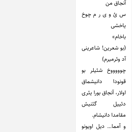
آنجاق من
س ئ و ی ر م چوخ
یاخشی
باخام»
(بو شعرین! شاعرینی
آد وئرمیرم)
چوووووخ شئیلر بو
قونودا دانیشماق
اولار، آنجاق بورا یئری
دئییل گئنیش
مقامدا دانیشام.
و آمما… دیل اویونو