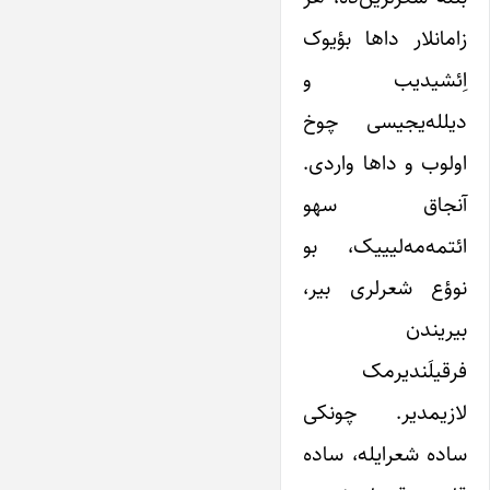
زامانلار داها بؤیوک
اِئشیدیب و
دیلله‌یجیسی چوخ
اولوب و داها واردی.
آنجاق سهو
ائتمه‌مه‌لیییک، بو
نوؤع شعرلری بیر،
بیریندن
فرقیلَندیرمک
لازیمدیر. چونکی
ساده شعرایله، ساده