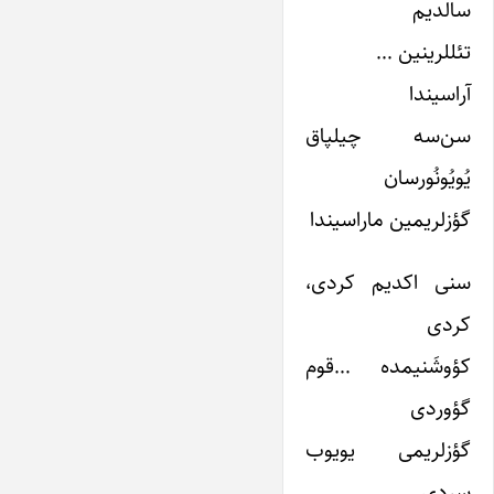
سالدیم
تئللرینین …
آراسیندا
سن‌سه چیلپاق
یُویُونُورسان
گؤزلریمین ماراسیندا
سنی اکدیم کردی،
کردی
کؤوشَنیمده …قوم
گؤوردی
گؤزلریمی یویوب
سردی