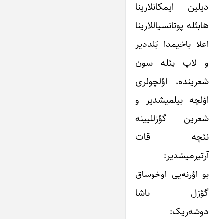
دیلین ایمکانلارینا
هابئله پوتانسیاللارینا
اعلا باخیمدا بَلددیر
و لاپ بئله سون
شعرینده، اؤلچولری
اؤلچه بیلمیشدیر و
شعرین گؤزللیینه
نئچه قات
آرتیرمیشدیر:
بو اؤرنه‌یی اوخوساق
گؤزل باشا
دوشه‌ریک: