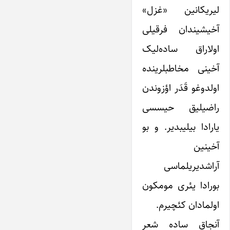
لیریکانین «غزل»
آخیشیندان فرقیلی
اولاراق ساده‌لیک
آخینی مخاطبلرینده
اولدوغو قَدَر اؤزوندن
راضیلیق حیسسی
یارادا بیلیبدیر. و بو
آخینین
آراشدیریلماسی
بورادا یئری مومکون
اولمادان کئچیرم.
آنجاق ساده شعر