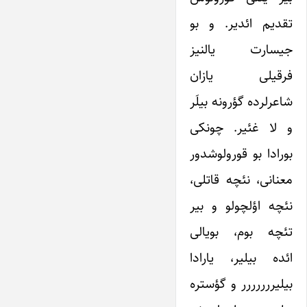
تقدیم ائدیر. و بو
جیسارت یالنیز
فرقیلی یازان
شاعرلرده گؤرونه بیلَر
و لا غئیر. چونکی
بورادا بو قورولوشدور
معنانی، نئچه قاتلی،
نئچه اؤلچولو و بیر
تئچه بوم، بویالی
ائده بیلیر، یارادا
بیلیررررررر و گؤستره