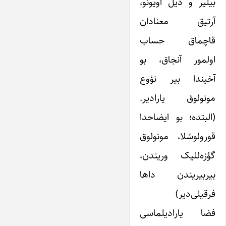
بیلیر و دیل اویونو،
آرتیق معنادان
قاچماق حساب
اولمور آنجاق، بو
آخیندا بیر نؤوع
مونولوق یارادیر.
(البتده؛ بو ایضاحدا
قورولوشلا، مونولوق
گؤزه‌للیک وریندن،
بیربیریندن داها
فرقیلی‌دیر)
فضا یارادیلماسی