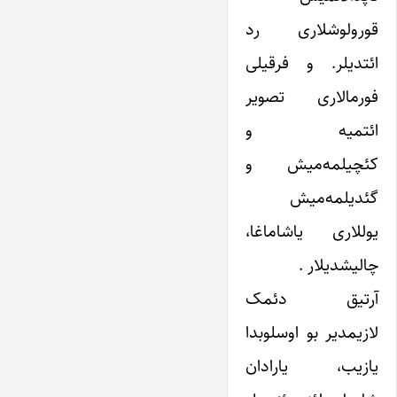
قورولوشلاری رد
ائتدیلر. و فرقیلی
فورمالاری تصویر
ائتمیه و
کئچیلمه‌میش و
گئدیلمه‌میش
یوللاری یاشاماغا،
چالیشدیلار .
آرتیق دئمک
لازیمدیر بو اوسلوبدا
یازیب، یارادان