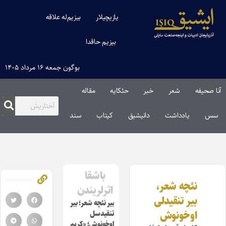
یازیچیلار
بیزیم‌له علاقه
بیزیم حاقدا
بوگون جمعه ۱۶ مرداد ۱۴۰۵
آنا صحیفه
شعر
خبر
حئکایه
مقاله‌
سس
یادداشت
دانیشیق
کیتاب
سند
باشقا
نئچه شعر،
اثرلریندن
بیر تنقیدلی
بیر نئچه شعر؛ بیر
اوخونوش
تنقیدسل
اوخونوش؛ «کریم