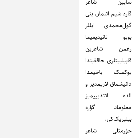
سایین شاعر
قارداشیم ائلمان بئی
گول‌محمدی ایللر
بویو تانیدیغیما
رغمن شاعرین
قابیلییتلری حاققیندا
یوکسک باخیمدا
دانیشماق لازیمدیر و
الده ائتدیییمیز
معلوماتا گؤره
بیلیریک‌کی،
حؤرمتلی شاعر