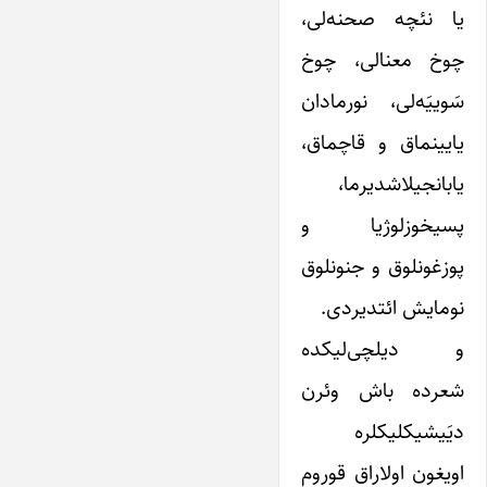
یا نئچه صحنه‌لی،
چوخ‌ معنالی، چوخ
سَوییَه‌لی، نورمادان
یایینماق و قاچماق،
یابانجیلاشدیرما،
پسیخوزلوژیا و
پوزغونلوق و جنونلوق
نومایش ائتدیردی.
و دیلچی‌لیکده
شعرده باش وئرن
دیَیشیکلیکلره
اویغون اولاراق قوروم