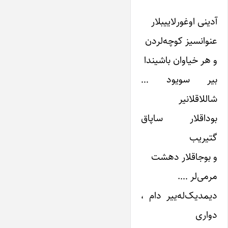
آدینی اوغورلاییبلار
عنوانسیز کوچه‌لردن
و هر خیاوان باشیندا
بیر سویود …
شاللاقلانیر
بوداقلار ساپاق
گتیریب
و بوجاقلار دهشت
مرمی‌لر ….
دیمدیک‌له‌ییر دام ،
دواری