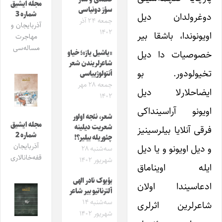
مجله ایشیق
سؤز دونیاسی
شماره 3
دوغرولدان دیل
جمعه ۲۴ آذر
آذربایجان و
۱۴۰۲
اویونوندا، باشقا بیر
مهاجرت
مساله‌سی
خصوصیات دا دیل
«یاشیل یاز»؛ خیاو
شاعرلریندن شعر
تخیولودور. بو
آنتولوژییاسی
جمعه ۲۸ مهر
ایضاحلارلا دیل
۱۴۰۲
اویونو آراسینداکی
شعر، نئجه اولور
مجله ایشیق
شعریت دیلینه
فرقی آنلایا بیلرسینیز
شماره 2
چئوریله‌ بیلیر؟!
آذربایجان
و دیل اویونو و یا دیل
سه‌شنبه ۲۸
قفه‌خانالاری
شهریور ۱۴۰۲
ایله اویناماق
بؤیوک نادر الهی
ادعاسیندا اولان
آلترناتیو بیر شاعر
سه‌شنبه ۱۴
شاعرلرین اثرلری
شهریور ۱۴۰۲