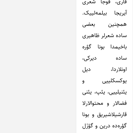
قاری، قوجا شعری
آیریجا بیلمه‌لییک.
همچنین بعضی
ساده شعرلر ظاهیری
باخیمدا بونا گؤره
ساده دیرکی،
اونلاردا، دیل
یوکسکلییی و
یئنیلییی، یئپ، یئنی
فضالار و محتوالارلا
قارشیلاشیریق و بونا
گؤره‌ده درین و گؤزَل