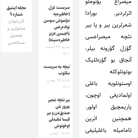
میصراع یؤنوملو
سربست غزل
مجله ایشیق
اثرلردیر. بورادا
(خاطیره‌یه
شماره 1
دؤنموش سوسن
آذربایجان
شعرلرین بیر و یا بیر
نواده‌رضی
معلم‌لری و
باجیمین عزیز
نئچه میصراعسی
تحصیل
خاطیره‌سینه)
مساله‌سی
شنبه ۲۷ اسفند
گؤزل گؤرونه بیلر،
۱۴۰۱
آنجاق بو گؤزه‌للیک
نیچه یه سربست
بوتونلوکله
مکتوب
شنبه ۱۵ بهمن
اوستونلویه باغلی
۱۴۰۱
اولمادیغی اوچون،
بیر نئچه شعیر
یاریمچیق اولور.
بهروز بئی
صدیق‌دن و‌ بیر
همچنین اثرین
قیسا تنقیدلی
اوخونوش
تامامیله باغلیلیغی
شنبه ۱ بهمن