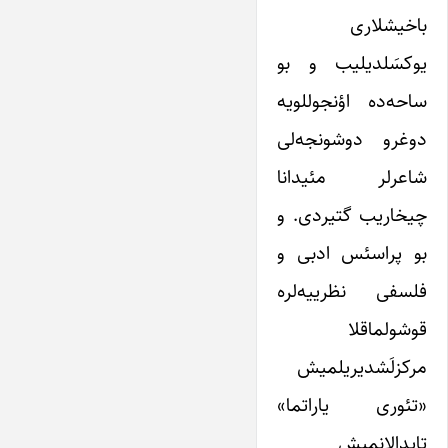
باخیشلاری
یوکسَلدیلیب و بو
ساحه‌‌ده اؤنجوللویه
دوغرو دوشونجه‌لی
شاعرلر مئیدانا
چیخاریب گتیردی. و
بو پراسئس ادبی و
فلسفی نظرییه‌لره
قوشولماقلا
مرکزلَشدیریلمیش
«تئوری یاراتما»
تاپدالانمیش