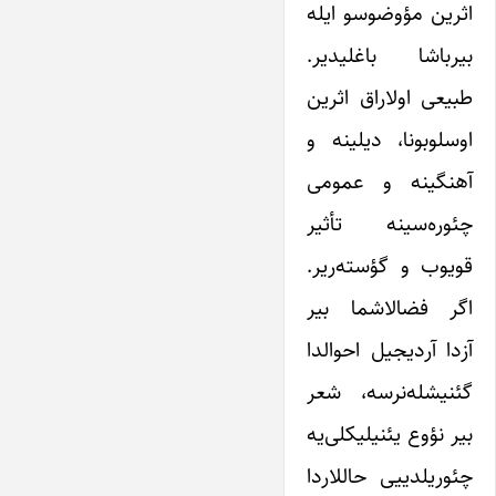
اثرین مؤوضوسو ایله
بیرباشا باغلیدیر.
طبیعی اولاراق اثرین
اوسلوبونا، دیلینه و
آهنگینه و عمومی
چئوره‌سینه تأثیر
قویوب و گؤسته‌ریر.
اگر فضالاشما بیر
آزدا آردیجیل احوالدا
گئنیشله‌نرسه، شعر
بیر نؤوع یئنیلیکلی‌یه
چئوریلدییی حاللاردا