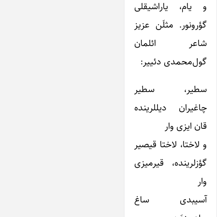
و یام، یاراشیقلی
گؤرونور. مثلَن عزیز
شاعر ائلمان
گول‌محمدی دئییر:
سطیر، سطیر
چاغیران دیللرینده
قان ایزی وار
و لاختا، لاختا قیصیر
گؤزلرینده، قیرمیزی
وار
آسیبدی ساغ