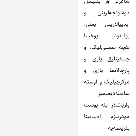
شاعرلر اؤز یئنیسل
دوشونجه‌لرینی و
ایدییالارینی یعنی؛
پولیفونیا یوخسا
نئچه سسلی‌لیک، و
چیلغینلیق یازی و
پارچالانما یازی و
مرکزچیلیک و اوسته
سادیلادیغیمیز
واریانتلار ایله پوست
مودرنیزم ادبیاتینا
یئریتمه‌یه