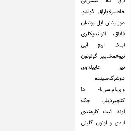
اری ده کیشی‌نی
خاطـیرلایاراق گولدو.
دوز بئش ایل بوندان
قاباق، ائولندیکلری
ایلک اوچ آیی
نیوهمشایـیر گؤلونون
بیر عاییله‌وی
دوشرگه‌سینده
وای.ام.سی.ا- دا
کئچیردیلر. جک
اوندا ثبت کارمندی
ایدی و اونون گلینی