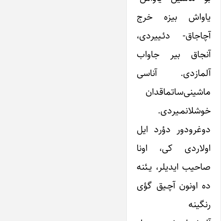
یاواش بیزه خرج
آچاجاق- دئـییردی،
آنجاق بیر جاواب
آلمازدی. آناسی
ماشینی‌ساتماقدان
خوشلانمـیردی.
دوغرودور دؤرد ایل
اولاردی کی، اونا
صاحیب ایدیلر، یـئنه
ده اونون آچـیق گؤی
رنگینه