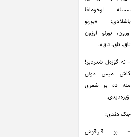
سسله اوخوماغا
باشلادی: «بورنو
اوزون، بورنو اوزون
تاق، تاق، تاق».
– نه گؤزه‌ل شعردیر!
کاش میس دونی
منه ده بو شعری
اؤیره‌دیدی.
جک دئدی:
– بو قاراقوش