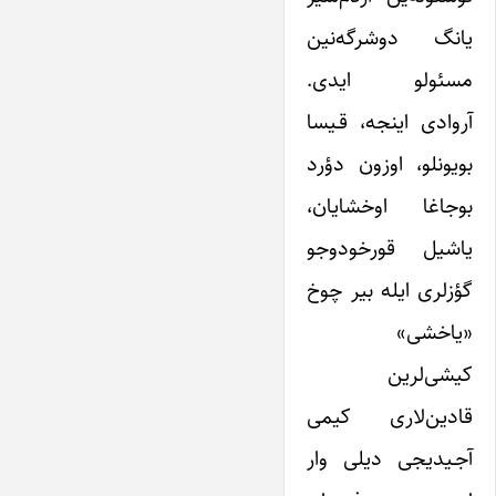
یانگ دوشرگه‌نین
مسئولو ایدی.
آروادی اینجه، قـیسا
بویونلو، اوزون دؤرد
بوجاغا اوخشایان،
یاشیل قورخودوجو
گؤزلری ایله بیر چوخ
«یاخشی»
کیشی‌لرین
قادین‌لاری کیمی
آجـیدیجی دیلی وار