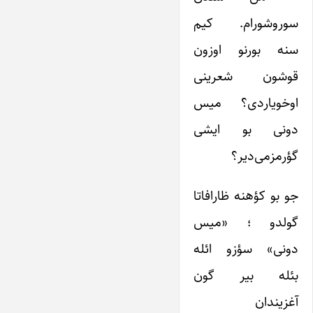
سوروشورام. کیم
سنه بورنو اوزون
قوشون شعرینی
اوخویاردی؟ میس
دونی بو ایشی
گؤرمزمی‌دیر؟
جو بو کؤهنه ظارافاتا
گولدو ؛ «میس
دونی» سؤزو ائله
بئله بیر گون
آغزیندان