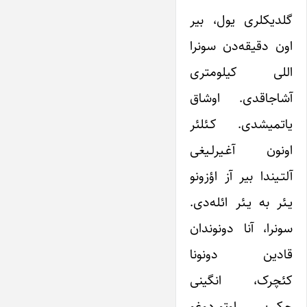
گلدیکلری یول، بیر
اون دقیقه‌دن سونرا
اللی کیلومتری
آشاجاقدی. اوشاق
یاتمیشدی. کـئلئر
اونون آغـیرلـیغی
آلتـیندا بیر آز اؤزونو
یـئر به‌ یـئر ائله‌دی.
سونرا، آنا دونوندان
قادین دونونا
کئچرک، انگینی
جکین اوتوردوغو