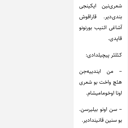
شعری‌نین ایکینجی
بندی‌دیر. قاراقوش
آشاغی ائـنیب بورنونو
قاپدی.
کـئلئر پیچیلدادی:
– من ایندییه‌جن
هئچ واخت بو شعری
اونا اوخومامیشام.
– سن اونو بیلیرسن.
بو سنین قانـیندادیر.