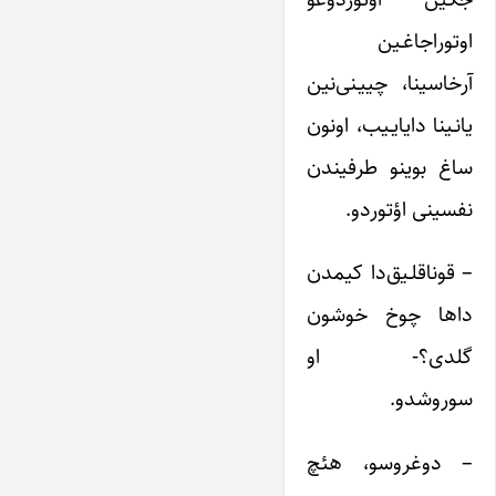
اوتوراجاغـین
آرخاسینا، چییـنی‌نین
یانـینا دایایـیب، اونون
ساغ بوینو طرفیندن
نفسینی اؤتوردو.
– قوناقلـیق‌دا کیمدن
داها چوخ خوشون
گلدی؟- او
سوروشدو.
– دوغروسو، هئچ