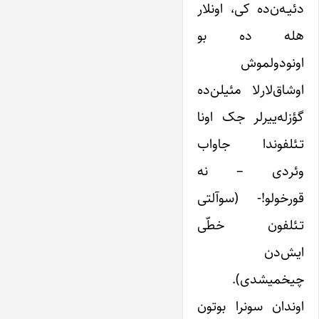
دئیـه‌ن‌ده کی، اونلار
هله ده بو
اونودولموش
اوشاق‌لارلا مئیلن‌ده
گؤزله‌ییرلر جک اونا
تـئلفوندا جاواب
وئردی – نه
قورخولو!- (سوآلتی
تـئلفون خطّی
ایش‌دن
چیخمیشدی).
اوندان سونرا بوتون