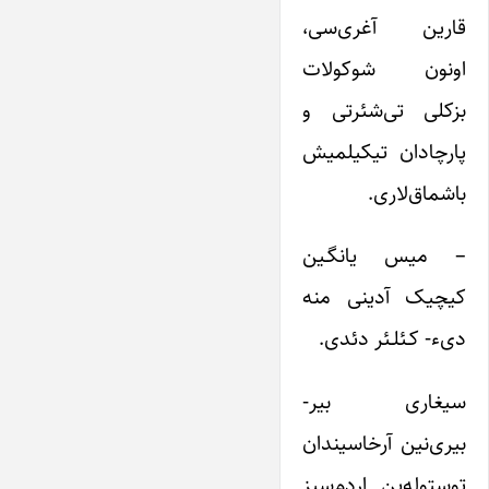
قارین آغری‌سی،
اونون شوکولات
بز‌کلی تی‌شئرتی و
پارچادان تیکیلمیش
باشماق‌لاری.
– میس یانگـین
کیچیک آدینی منه
دیء- کـئلـئر دئدی.
سیغاری بیر-
بیری‌نین آرخاسیندان
توستوله‌ین اردم‌سیز