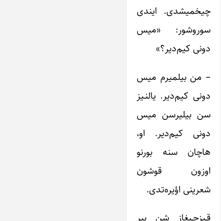
چیخمیشدی. ایندی
سوروشور: «میس
دونی کیم‌دیر؟»
– من بیلمیرم میس
دونی کیم‌دیر. یالنـیز
سن بیلیرسن میس
دونی کیم‌دیر. او،
هاچان سنه بورنو
اوزون قوشون
شعرینی اؤیره‌تدی.
قـیزجـیغاز شن بیر