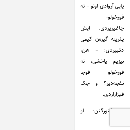
یایی آروادی اونو – نه
قورخولو-
چاغـیریردی. ایش
یـئرینه گیره‌ن کیمی
دئـییردی: – هن،
بیزیم یاخشی، نه
قورخولو قوجا
نـئجه‌دیر؟ و جک
قـیزاراردی.
– گـئورگـئن- او
دئدی.