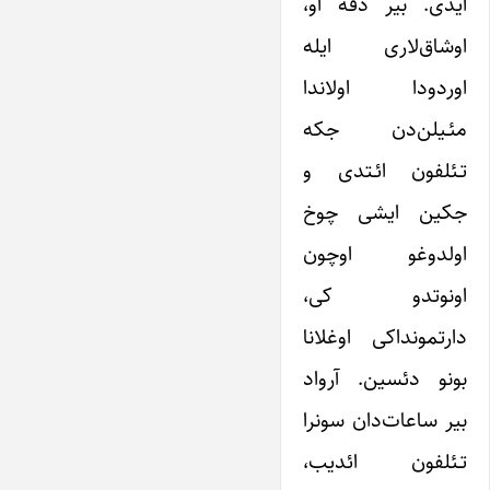
ایدی. بیر دفه او،
اوشاق‌لاری ایله
اوردودا اولاندا
مئـیلن‌دن جکه
تـئلفون ائـتدی و
جکین ایشی چوخ
اولدوغو اوچون
اونوتدو کی،
دارتمونداکی اوغلانا
بونو دئسین. آرواد
بیر ساعات‌دان سونرا
تـئلفون ائدیب،