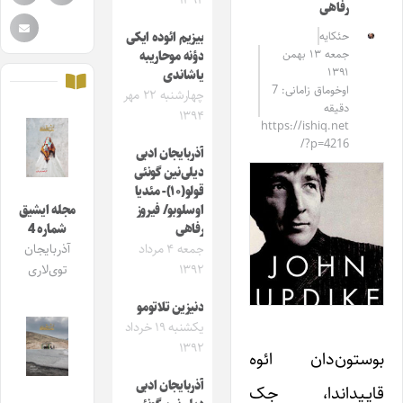
۱۳۹۴
رفاهی
حئکایه
بیزیم ائوده ایکی
جمعه ۱۳ بهمن
دؤنه موحاریبه
۱۳۹۱
یاشاندی
اوخوماق زامانی: 7
چهارشنبه ۲۲ مهر
دقیقه
۱۳۹۴
https://ishiq.net
/?p=4216
آذربایجان ادبی
دیلی‌نین گونئی
قولو(۱۰)- مئدیا
اوسلوبو/ فیروز
مجله ایشیق
رفاهی
شماره 4
جمعه ۴ مرداد
آذربایجان
۱۳۹۲
توی‌لاری
دنیزین تلاتومو
یکشنبه ۱۹ خرداد
۱۳۹۲
بوستون‌دان ائوه
آذربایجان ادبی
قایـیداندا، جک