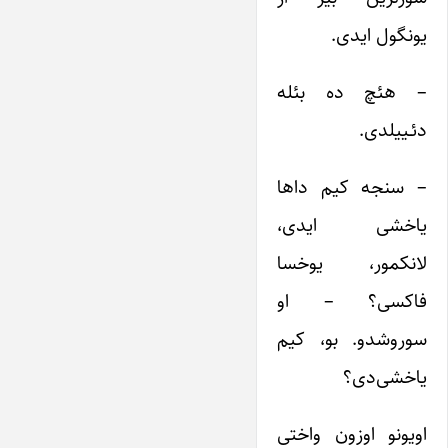
یونگول ایدی.
– هئچ ده بئله
دئـییلدی.
– سنجه کیم داها
یاخشی ایدی،
لانکمور، یوخسا
فاکسی؟ – او
سوروشدو. بو، کیم
یاخشی‌دی؟
اویونو اوزون واختی