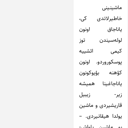
ماشینـینی
خاطـیرلاتدی کی،
یاناجاق اونون
لوله‌سیندن توز
کیمی ائشییه
پوسکوروردو. اونون
کؤهنه بؤیوکونون
یاناجاغـینا همیشه
زیر- زیبیل
قاریشیردی و ماشین
یولدا هیقانـیردی. –
بو ماشین یاواش-