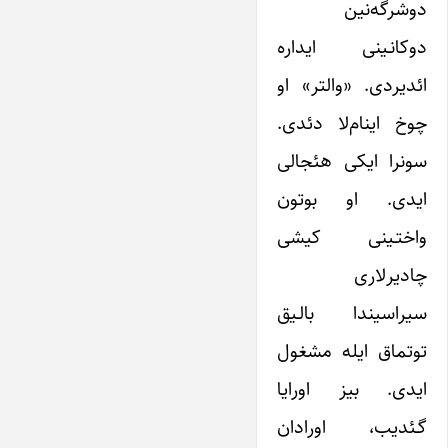
دوشرگه‌نین
دوکانـینی ایداره
ائدیردی. «والتر» او
چوخ اینام‌لا دئدی.
سونرا ایکی هئجالی
ایدی. او بوتون
واختـینی کیشی
چادیرلاری
سیراسیندا بالـیق
توتماق ایله مشغول
ایدی. بیز اورایا
گـئدیب، اورادان