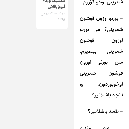
شعرینی اوخو گؤروم.
لئکسیک نورما/
فیروز رفاهی
دوشنبه ۱۶ بهمن
– بورنو اوزون قوشون
۱۳۹۱
شعرینی؟ من بورنو
اوزون قوشون
شعرینی بیلمیرم.
سن بورنو اوزون
قوشون شعرینی
اوخویوردون. او،
نـئجه باشلانـیر؟
– نئجه باشلانـیر؟
– من سندن