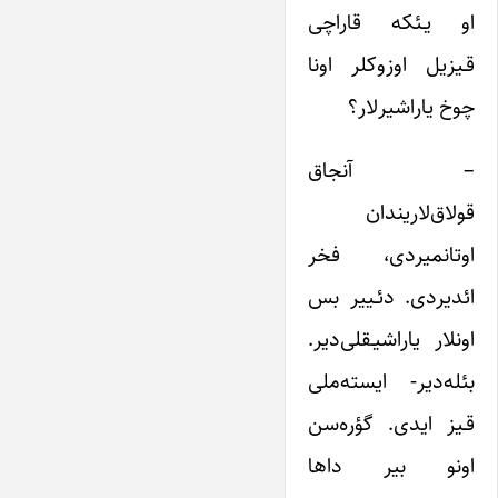
او یـئکه قاراچی
قـیزیل اوزوکلر اونا
چوخ یاراشیرلار؟
– آنجاق
قولاق‌لاریندان
اوتانمیردی، فخر
ائدیردی. دئـییر بس
اونلار یاراشیـقلی‌دیر.
بئله‌دیر- ایسته‌ملی
قـیز ایدی. گؤره‌سن
اونو بیر داها