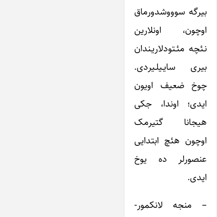
بیرگه سوووشدورماق
اوچون، اونلارین
نـئچه مئـتودلاریـندان
بیری سایـیلـیردی.
چوخ ضعیف اویون
ایدی؛ اوندا، جکی
هیجانا گتیرمک
اوچون هئچ ابتدایی
عنصورلر ده یوخ
ایدی.
– منجه لانکمور-