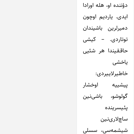
دؤننده او، هله اورادا
ایدی. یاردیم اوچون
دمیرلرین باشیندان
توتاردی. – کیشی
حاقـقـیندا هر شئیی
یاخشی
خاطـیرلایـیردی:
پیشییه اوخشار
گولوشو، باشی‌نـین
پئـیسرینده
ساچ‌لاری‌نـین
شیشمه‌سی، سسلی