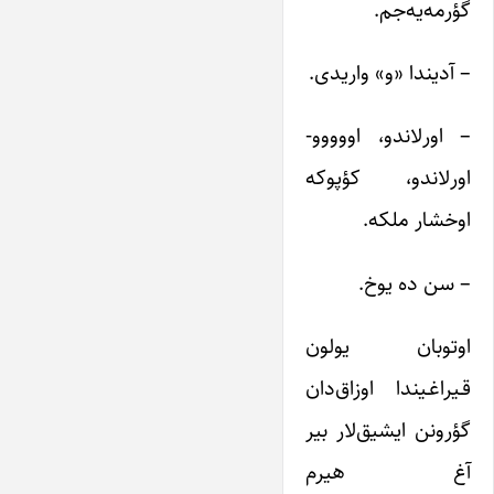
گؤرمه‌یه‌جم.
– آدیندا «و» واریدی.
– اورلاندو، اووووو-
اورلاندو، کؤپوکه
اوخشار ملکه.
– سن ده یوخ.
اوتوبان یولون
قـیراغـیندا اوزاق‌دان
گؤرونن ایشیق‌لار بیر
آغ هیرم