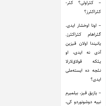
– کـئراولی؟ کـئر-
کـئراکـئرز؟
– اونا اوخشار ایدی.
گـئراهام کـئراکـئرز.
یانـیندا اولان قـیزین
آدی نه ایدی، او
یـئکه قولاق‌لارلا
نـئجه ده ایسته‌ملی
ایدی؟
– یازیق قـیز، بیلمیرم
نییه دوشونوردو کی،