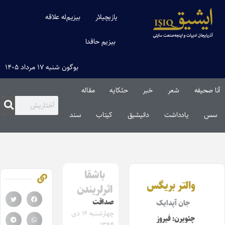
یازیچیلار
بیزیم‌له علاقه
بیزیم حاقدا
بوگون شنبه ۱۷ مرداد ۱۴۰۵
آنا صحیفه
شعر
خبر
حئکایه
مقاله‌
سس
یادداشت
دانیشیق
کیتاب
سند
باشقا
والتر بریگس
اثرلریندن
صداقت
جان آپدایک
چهارشنبه ۱۶ دی
چئویرن: فیروز