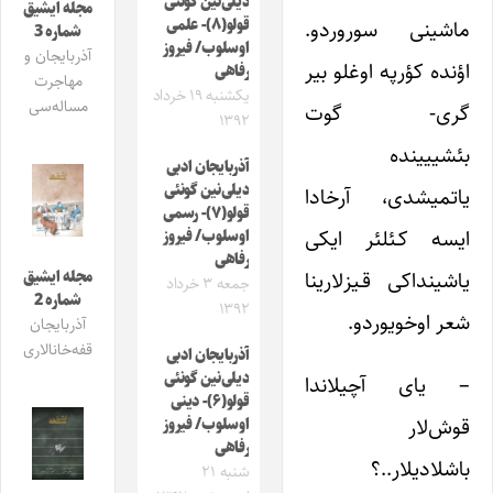
دیلی‌نین گونئی
مجله ایشیق
ماشینی سوروردو.
قولو(۸)- علمی
شماره 3
اوسلوب/ فیروز
آذربایجان و
اؤنده کؤرپه اوغلو بیر
رفاهی
مهاجرت
یکشنبه ۱۹ خرداد
مساله‌سی
گری- گوت
۱۳۹۲
بئشییینده
آذربایجان ادبی
دیلی‌نین گونئی
یاتمیشدی، آرخادا
قولو(۷)- رسمی
ایسه کـئلئر ایکی
اوسلوب/ فیروز
رفاهی
یاشینداکی قـیزلارینا
مجله ایشیق
جمعه ۳ خرداد
شماره 2
۱۳۹۲
شعر اوخویوردو.
آذربایجان
قفه‌خانالاری
آذربایجان ادبی
دیلی‌نین گونئی
– یای آچیلاندا
قولو(۶)- دینی
قوش‌لار
اوسلوب/ فیروز
رفاهی
باشلادیلار..؟
شنبه ۲۱