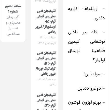
اردیبهشت ۱۳۹۲
مجله ایشیق
– اویـناماغا- کؤرپه
آذربایجان ادبی
شماره 1
دیلی‌نین گونئی
آذربایجان
دئدی.
قولو(۵)-
معلم‌لری و
اوسلوبلار/ فیروز
تحصیل
– بئله بیر دادلی
رفاهی
مساله‌سی
چهارشنبه ۱۴
بوشقابی کیمین
فروردین ۱۳۹۲
قاباغـینا قویماق
آذربایجان ادبی
دیلی‌نین گونئی
اولماز؟
قولو-(۴):
گراماتیک نورما/
– سولتانـین!
فیروز رفاهی
جمعه ۴ اسفند
۱۳۹۱
– دوغرو دئدین.
آذربایجان ادبی
دیلی‌نین گونئی
– بورنو اوزون قوشون
قولو-(۳):