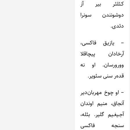
کـئلئر بیر آز
دوشونندن سونرا
دئدی.
– یازیـق فاکسی،
آرخادان پیچاقلا
وورورسان. او نه
قده‌ر سنی سئویر.
– او چوخ مهربان‌دیر
آنجاق، منیم اوندان
آجـیغـیم گلیر. بئله،
سنجه فاکسی