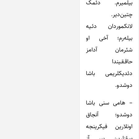
بیلمیرم. دئمک
چتین‌دیر.
لانکموردان دئـیه
بیله‌رم؛ آخی او
شئرمان آدامز
حاقـقـیندا
دئدیکلریمی باشا
دوشدو.
– هامی سنی باشا
دوشدو؛ آنجاق
اونلارین فیکرینجه
سؤزلرین بیر آز