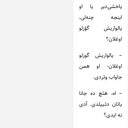
یاخشی‌دیر یا او
اینجه چنه‌لی،
یالواریش گؤزلو
اوغلان؟
– یالواریش گوزلو
‌اوغلان- او همن
جاواب وئردی.
– اه، هئچ ده جانا
یاتان دئـییلدی. آدی
نه ایدی؟