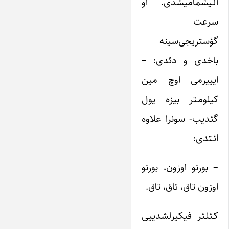
آلـیشمامیشدی. او
سرعت
گؤستریجی‌سینه
باخدی و دئدی: –
ایییرمی اوچ مین
کیلومـتر بیزه یول
گئدیب- سونرا علاوه
ائـتدی:
– بورنو اوزون، بورنو
اوزون تاق، تاق، تاق.
کـئلـئر فیکیرلشدییی