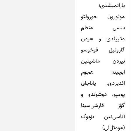
یاراتمیشدی؛
موتورون خورولتو
سسی منظم
دئـییلدی و هردن
گازوئیل قوخوسو
بیردن ماشینـین
ایچینه هجوم
ائدیردی. یاناجاق
پومپو، دوشوندو و
گؤز قارشی‌سینا
آتاسی‌نـین بؤیوک
(مودئل‌لی)