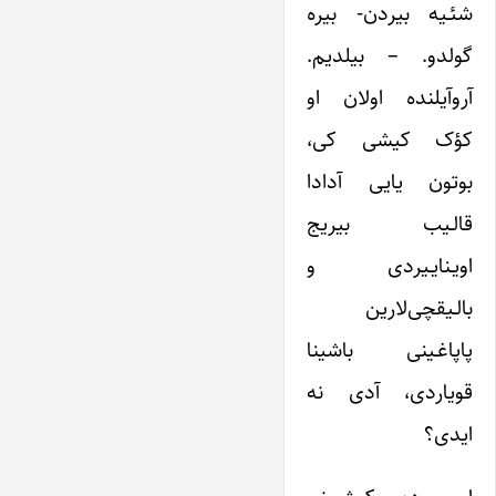
شئـیه بیردن- بیره
گولدو. – بیلدیم.
آروآیلنده اولان او
کؤک کیشی کی،
بوتون یایی آدادا
قالـیب بیریج
اویـنایـیردی و
بالـیقچی‌لارین
پاپاغـینی باشینا
قویاردی، آدی نه
ایدی؟