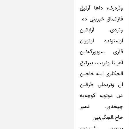
وئره‌رک، داها آرتیق
قازانماق خبرینی ده
وئردی. آرابانین
اوستونده اوتوران
قاری سوپورگه‌نین
آغزینا وئریب، ییرتیق
الجکلری ایله خاجین
ال وئریملی طرفین
دن دوتوبه کوچه‌یه
چیخدی. دمیر
خاج،الجگی‌نین
ییرتیق یئریندن،