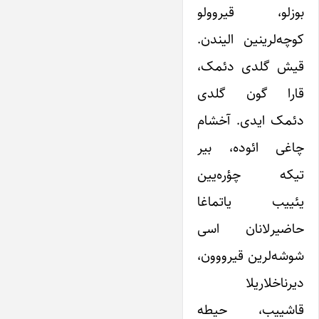
بوزلو، قیروولو
کوچه‌لرینین الیندن.
قیش گلدی دئمک،
قارا گون گلدی
دئمک ایدی. آخشام
چاغی ائوده، بیر
تیکه چؤره‌یین
یئییب یاتماغا
حاضیرلانان اسی
شوشه‌لرین قیرووون،
دیرناخلاریلا
قاشییب، حیطه