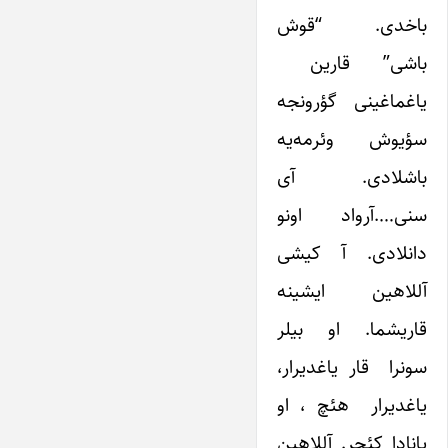
باخدی. “قوش
باشی” قارین
یاغماغینی گؤرونجه
سؤیوش وئرمه‌یه
باشلادی. آی
سنی….آرواد اونو
دانلادی. آ کیشی
آللاهین ایشینه
قاریشما. او بیلر
سونرا قار یاغدیرار،
یاغدیرار هئچ ، او
یانادا کئچر. آللاهین