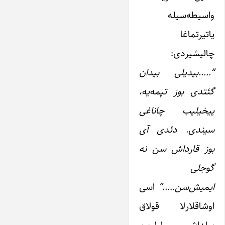
واسیطه‌سیله
یاتیرتماغا
چالیشیردی:
“…..بیدیلی بیدان
گئتدی بوز تپمه‌یه،
ییخیلیب چاناغی
سیندی. دئدی آی
بوز قارداش سن نه
گوجلی
ایمیش‌سن…..”
اسی
اوشاقلارلا قولاق
یولداشی اولوب،