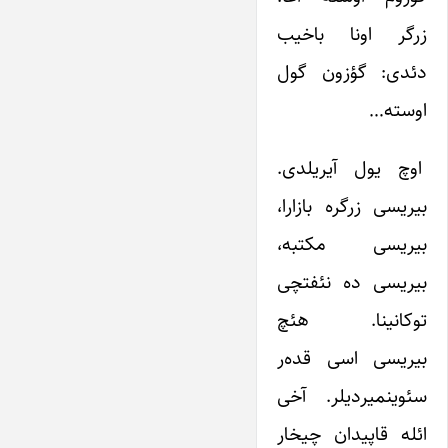
زرگر اونا باخیب
دئدی: گؤزون گول
اوسته…
اوچ یول آیریلدی.
بیریسی زرگره بازارا،
بیریسی مکتبه،
بیریسی ده نئفتچی
توکانینا. هئچ
بیریسی اسی قده‌ر
سئوینمیردیلر. آخی
ائله قاپیدان چیخار