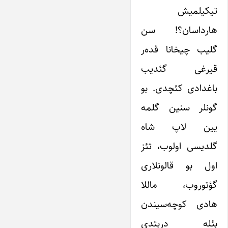
تیکیلمیش
هارداسان؟! سن
گلیب چیخانا قده‌ر
قیرغی گئدیب
باغدادی کئچدی. بو
گونلر سنین گلمه
یین لاپ شاه
گلدیسی اولوب، تئز
اول بو قالونلاری
گؤتوروب، ماللا
هادی کوچه‌سیندن
بئله دربتدی