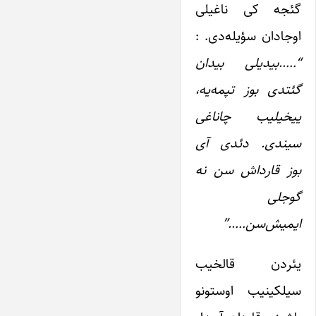
گئجه کی ناغیلی
اوجادان سؤیله‌دی. :
“…..بیدیلی بیدان
گئتدی بوز تپمه‌یه،
ییخیلیب چاناغی
سیندی. دئدی آی
بوز قارداش سن نه
گوجلی
ایمیش‌سن…..”
یئردن قالخیب
سیلکینیب اوستونو