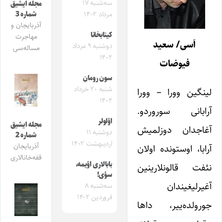
سه‌شنبه ۱۷
مجله ایشیق
شماره 3
مرداد ۱۴۰۲
آذربایجان و
کیتابخانا
مهاجرت
اَسی/ سعید
دوشنبه ۹ مرداد
مساله‌سی
۱۴۰۲
فیوضات
سون رومان
شنبه ۲۰ خرداد
لینگین وورا – وورا
۱۴۰۲
آرابانی سوروردو.
اؤلولر
مجله ایشیق
آغاجدان دوزلمیش
دوشنبه ۱۱
شماره 2
اردیبهشت ۱۴۰۲
آذربایجان
آرابا، اوستونده اولان
قفه‌خانالاری
بابالاری اؤیمه،
نئفت قالونلارینین
سؤی!
آغیرلیغیندان
سه‌شنبه ۸
فروردین ۱۴۰۲
جورولده‌ییر، داها