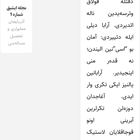
دقتله قولاق
مجله ایشیق
وئرسه‌یدین ناله
شماره 1
آذربایجان
ائدیردی. آرابا دیلی‌
معلم‌لری و
ایله دئییردی: آمان
تحصیل
مساله‌سی
بو “اسی”‌نین الیندن؛
نه قده‌ر منی
اینجیدیر. آرابانین
یالنیز ایکی تکری وار
ایدی. آغاجدان
دوزه‌لن تکرلرین
آبرینی اونو
قوجاقلایان لاستیک