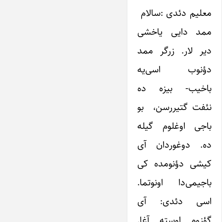
معلیم دئدی :سالام
ممد دایی یاخشی
دیر لار. زرگر ممد
دؤنوب اسی‌یه
باخیب- بیزه ده
نئفت گتیررسن، بو
باجی اوغلوم گیله
ده. دوغوردان آی
کیشی دؤنومده کی
باجیمی‌دا اونوتما.
اسی دئدی: آی
گؤزوم اوسته آغا.