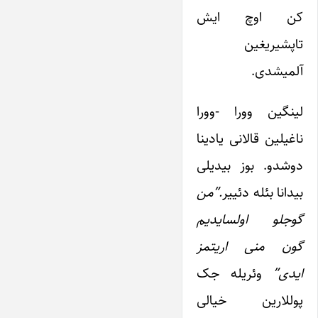
کن اوچ ایش
تاپشیریغین
آلمیشدی.
لینگین وورا -وورا
ناغیلین قالانی یادینا
دوشدو. بوز بیدیلی
بیدانا بئله دئییر
.”من
گوجلو اولسایدیم
گون منی اریتمز
ایدی”
وئریله جک
پوللارین خیالی