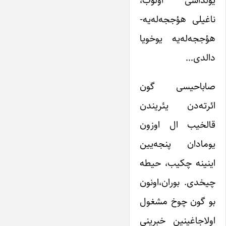
ناغیلی هؤججه‌له‌یه-
هؤججه‌له‌یه یوخویا
دالدی…
صاباحیسی گون
ائرته‌دن یئریندن
قالخیب ال اوزون
یومادان پنجه‌یین
اینینه چکیب، حیطه
چیخدی. بوران،اونون
بو گون چوخ مشغول
اولاجاغینین خبرینی