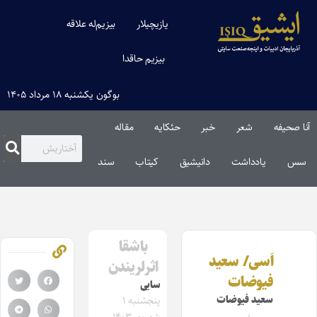
یازیچیلار
بیزیم‌له علاقه
بیزیم حاقدا
بوگون یکشنبه ۱۸ مرداد ۱۴۰۵
آنا صحیفه
شعر
خبر
حئکایه
مقاله‌
سس
یادداشت
دانیشیق
کیتاب
سند
باشقا
اَسی/ سعید
اثرلریندن
فیوضات
سایی
سعید فیوضات
پنجشنبه ۱