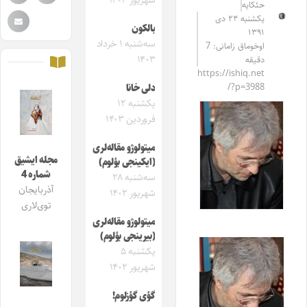
شهریور ۱۴۰۳
حئکایه
یکشنبه ۲۴ دی
بالکون
۱۳۹۱
سه‌شنبه ۱ خرداد
اوخوماق زامانی: 7
۱۴۰۳
دقیقه
https://ishiq.net
/?p=3988
دلی خانا
یکشنبه ۱۲
فروردین ۱۴۰۳
میتولوژو مقاله‌لری
مجله ایشیق
(ایکینجی بؤلوم)
شماره 4
سه‌شنبه ۲۸
آذربایجان
شهریور ۱۴۰۲
توی‌لاری
میتولوژو مقاله‌لری
(بیرینجی بؤلوم)
یکشنبه ۵
شهریور ۱۴۰۲
گؤی گؤزلوم!