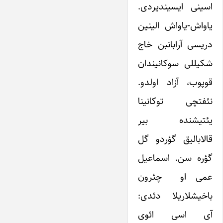
اسینی ایسیندیردی.
یاواش-یاواش الینین
دریسی آرابانبن خاج
شکیللی سوکانیندان
قوپوب، آزاد اولدو.
نئفتچی توکانینا
یئتیشنده بیر
قالابالیق گؤردو گل
گؤره سن. اسماعیل
عمی او چئرون
باخیشلاریلا دئدی:
آی اسی ائوی