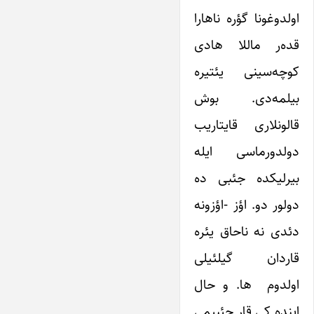
اولدوغونا گؤره ناهارا
قده‌ر ماللا هادی
کوچه‌سینی یئتیره
بیلمه‌دی. بوش
قالونلاری قایتاریب
دولدورماسی ایله
بیرلیکده جئبی ده
دولور دو. اؤز -اؤزونه
دئدی نه ناحاق یئره
قاردان گیلئیلی
اولدوم ها. و حال
اینده کی قار جئبیمی