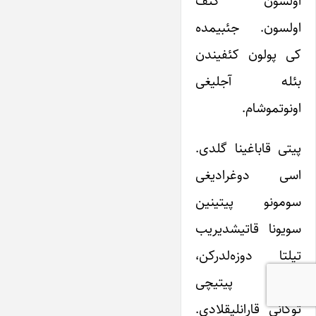
اولسون کئف
اولسون. جئبیمده
کی پولون کئفیندن
بئله آجلیغی
اونوتموشام.
پیتی قاباغینا گلدی.
اسی دوغرادیغی
سومونو پیتینین
سویونا قاتیشدیریب
تیلتا دوزه‌لدرکن،
بیردن پیتیچی
توکانی قارانلیقلادی.