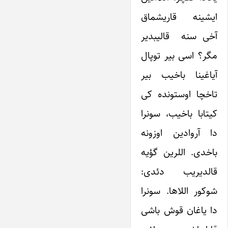
ایشینه قاریشماق
آخی سنه قالیبدیر
مگر؟ اسی بیر توپال
آیاغینا باخیب بیر
تاخچا اوستونده کی
کیتابا باخیب، سونرا
دا آروادین اوزونه
باخدی. اللرین گؤیه
قالدیریب دئدی:
شوکور اللاها. سونرا
دا یاغان قوش باشی