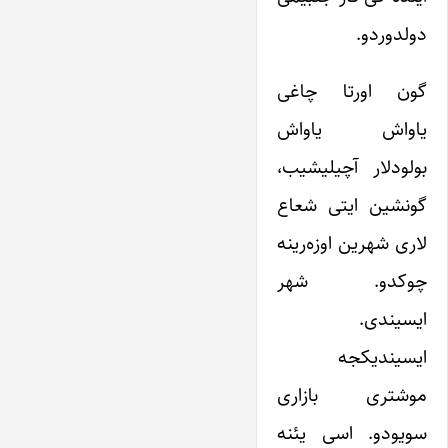
دولدوردو.
گون اورتا چاغی
یاواش یاواش
بولودلار آچیلیشیب،
گونشین ایتی شعاع
لاری شهرین اوزه‌رینه
چوکدو. شهر
ایسیندی.
ایسیندیکجه
موشتری بازاری
سویودو. اسی یئنه