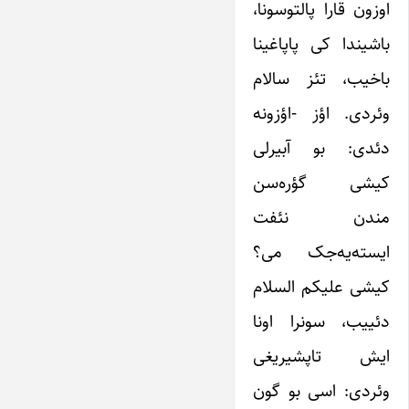
اوزون قارا پالتوسونا،
باشیندا کی پاپاغینا
باخیب، تئز سالام
وئردی. اؤز -اؤزونه
دئدی: بو آبیرلی
کیشی گؤره‌سن
مندن نئفت
ایسته‌یه‌جک می؟
کیشی علیکم السلام
دئییب، سونرا اونا
ایش تاپشیریغی
وئردی: اسی بو گون