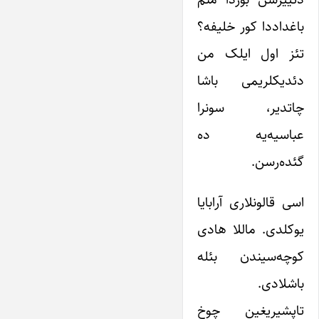
باغداددا کور خلیفه؟
تئز اول ایلک من
دئدیکلریمی باشا
چاتدیر، سونرا
عباسیه‌یه ده
گئده‌رسن.
اسی قالونلاری آرابایا
یوکلدی. ماللا هادی
کوچه‌سیندن بئله
باشلادی.
تاپشیریغین چوخ