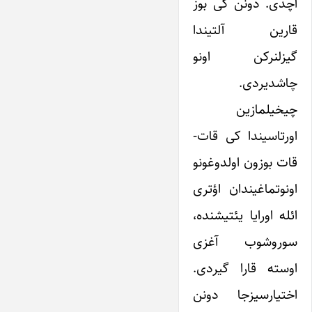
آچدی. دونن کی بوز
قارین آلتیندا
گیزلنرکن اونو
چاشدیردی.
چیخیلمازین
اورتاسیندا کی قات-
قات بوزون اولدوغونو
اونوتماغیندان اؤتری
ائله اورایا یئتیشنده،
سوروشوب آغزی
اوسته قارا گیردی.
اختیارسیزجا دونن