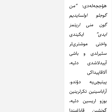
هؤججه‌له‌دی:
“من
گوجلو اولسایدیم
گون منی اریتمز
ایدی”
ایکیندی
واختی موشتری‌لر
سئیرلدی و باشی
آییدلاشدی دئیه،
آلاقاپیداکی
پیتیچی‌یه دؤندو.
آرابا‌سینین تکرلرینین
بوزو اریسین دئیه،
گونشین قاباغیندا