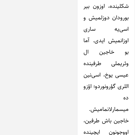
شکلینده، اوزون بیر
بورودان دوزلمیش و
اسی‌یه ساری
اوزانمیش ایدی. آما
بو خاجین ال
وئریملی طرفینده
عیسی یوخ، اسی‌نین
اللری گؤرونوردو؛ اؤزو
ده
میسمارلانمامیش.
خاجین باش طرفین،
اووجونون ایچینده