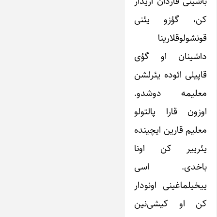
باشینی قاردان آریدار
کن، گؤزو یئنی
قونشولوقلارینا
داشینان او گؤی
قاپیلی ائوده یئرلشن
معلیمه دوشدو.
اوزون قارا پالتولو
معلیم قارین ایچینده
یئرییر کن اونا
باخدی. اسی
ییخیلماغینی اونودار
کن او کیشی‌نین