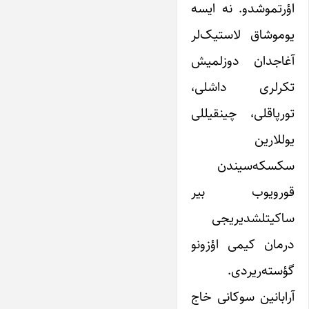
اؤرتموشدو. نه ایسه
یوموشاق لاستیک‌لر
آغاجدان دوزلمیش
تکرلری داشلی،
تورپاقلی، چینقیللی
یوللارین
سکسکه‌سیندن
قورویوب بیر
ساکیتلشدیریجی
درمان کیمی اؤزونو
گؤسته‌ریردی.
آرابانین سوکانی خاج