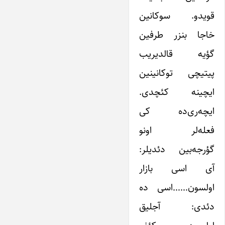
قویدو. سوکانین
خاجا بنزر طرفین
گؤیه قالدیریب
پیتیچی توکانینین
ایچینه کئچدی.
ایچه‌ری‌ده کی
فعله‌لر اونو
گؤرجه‌بین دئدیلر:
آی اسی بازار
اولسون……اسی ده
دئدی: آجلیق