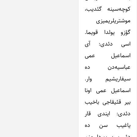
کوچه‌سینه گئدیب،
موشتریلریمیزی
گؤزو یولدا قویما.
اسی دئدی: آی
اسماعیل عمی
عباسیه‌دن ده
سیفاریشیم وار.
اسماعیل عمی اونا
بیر قئیقاجی باخیب
دئدی: ایندی قار
یاغیب سن ده
دئییرسن بوردا منم