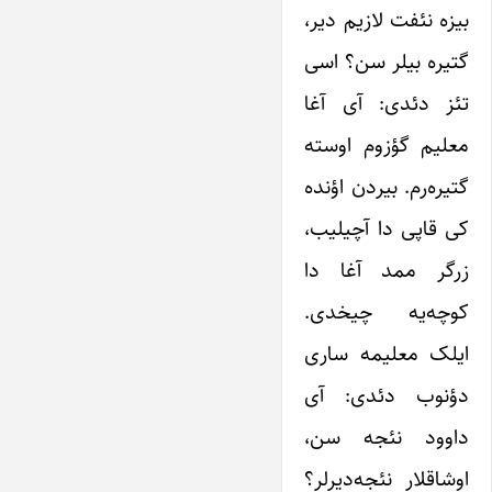
بیزه نئفت لازیم دیر،
گتیره بیلر سن؟ اسی
تئز دئدی: آی آغا
معلیم گؤزوم اوسته
گتیره‌رم. بیردن اؤنده
کی قاپی دا آچیلیب،
زرگر ممد آغا دا
کوچه‌یه چیخدی.
ایلک معلیمه ساری
دؤنوب دئدی: آی
داوود نئجه سن،
اوشاقلار نئجه‌دیر‌لر؟