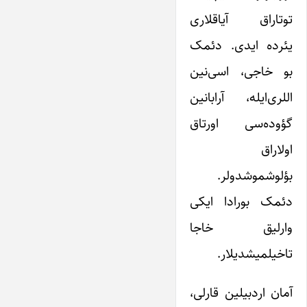
توتاراق آیاقلاری
یئرده ایدی. دئمک
بو خاجی، اسی‌نین
اللری‌ایله، آرابانین
گؤوده‌سی اورتاق
اولاراق
بؤلوشموشدولر.
دئمک بورادا ایکی
وارلیق خاجا
تاخیلمیشدیلار.
آمان اردبیلین قارلی،