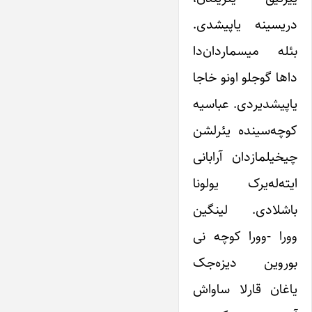
دریسینه یاپیشدی.
بئله میسماردان‌دا
داها گوجلو اونو خاجا
یاپیشدیردی. عباسیه
کوچه‌سینده یئرلشن
چیخیلمازدان آرابانی
ایته‌له‌یرک یولونا
باشلادی. لینگین
وورا -وورا کوچه نی
بوروین دیزه‌جک
یاغان قارلا ساواش