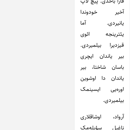
قارا باخدی. پیچ لاپ
آخیر خودوندا
یانیردی. آما
یئترینجه ائوی
قیزدیرا بیلمیردی.
بیر یاندان ایچری
باسان شاختا، بیر
یاندان دا اوشوین
اوره‌یی ایسینمک
بیلمیردی.
آرواد، اوشاقلاری
ناغیل سؤیله‌مک