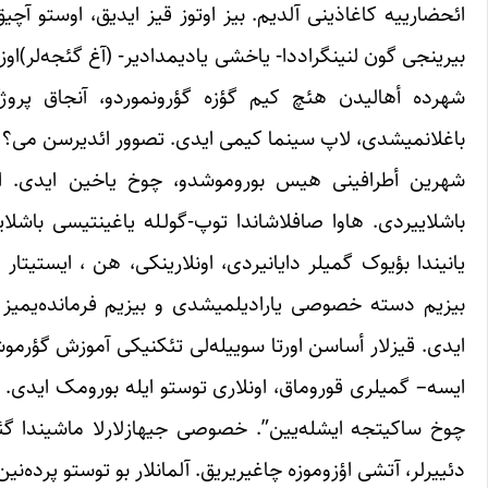
ائحضارییه کاغاذینی آلدیم. بیز اوتوز قیز ‏ایدیق، اوستو آچیق 
بیرینجی گون لنینگراددا- ‏یاخشی یادیمدادیر- (آغ گئجه‌لر)اوزون
‏شهرده أهالیدن هئچ کیم گؤزه گؤرونموردو، آنجاق پروژکتو
باغلانمیشدی، لاپ سینما کیمی ایدی. تصوور ائدیرسن می؟ ‏
شهرین أطرافینی هیس بوروموشدو، چوخ یاخین ایدی. اوچ ن
باشلاییردی. هاوا صافلاشاندا توپ-گولـله یاغینتیسی ‏باشلایی
یانیندا بؤیوک گمیلر دایانیردی، ‏اونلارینکی، هن ، ایستیتار
بیزیم دسته ‏خصوصی یارادیلمیشدی و بیزیم فرمانده‌یمیز گ
‏ایدی. قیزلار أساسن اورتا سوییله‌لی تئکنیکی آموزش ‏گؤرم
ایسه– گمیلری قوروماق، اونلاری ‏توستو ایله بورومک ایدی. گوللـ
چوخ ساکیتجه ‏ایشله‌یین”. خصوصی جیهازلارلا ماشیندا گئدیر
‏دئییرلر، آتشی اؤزوموزه چاغیریریق. آلمانلار بو توستو پرده‌نین ‏