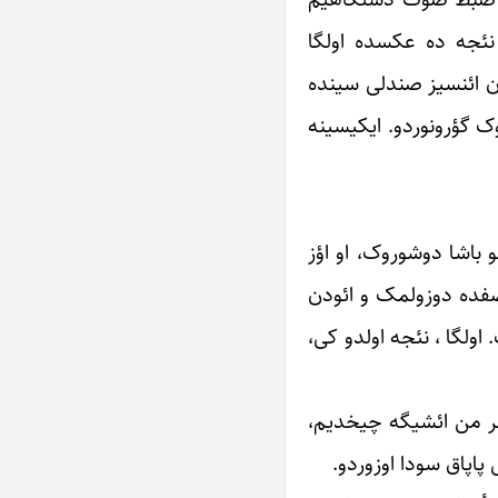
و نئجه ده عکسده اولگا
ان ائنسیز صندلی سینده
یوک گؤرونوردو. ایکیسینه
 ‏باشا دوشوروک، او اؤز
ر صفده دوزولمک و ائودن
اولگا ، نئجه اولدو ‏کی،
حر من ائشیگه ‏چیخدیم،
 پاپاق سودا اوزوردو.‏