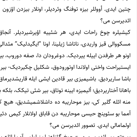
چتین ایدی. أووللر بیزه توفنگ وئردیلر، اونلار بیزدن ‏اؤزو
ائدیرسن می؟ ‏
کیشیلره چوخ راحات ایدی، هر شئییه اؤیرشیردیلر. آنجاق بی
مسکووالی قیز واریدی، ناتاشا ژیلینا، اونا ‏‏”ایگیدلیک” مئدا
اونو هر طرفدن اییله ‌ییردیک. دوغرودان دا، صفه دوروب، بیر-ب
ایستیراحت واختی اولاندا اوتورودوق، شکلیل چکیردیک- بیر باش
باشا ساریردیق. باشیمیزی بیر قادین ایشی ایله ‏قاریشدیرماق
باهانا آختاریردیق؛ ألیمیزه ایینه ‏توتاق، بیر شئی تیکک، بلکه
منه ائله گلیر کی، بیز موحاریبه ده داشلاشمیشدیق، هیچ کی
آمما بو سئوینچ حیسی موحاریبه دن قاباق اولانلار ‏کیمی دئیی
اولمامالی ایدی. تصوور ائدیرسن ‏می؟ ‏
بو «تصوور ائدیرسن می» چوخ گؤزله‌نیلمز اولور. آمما ائله 