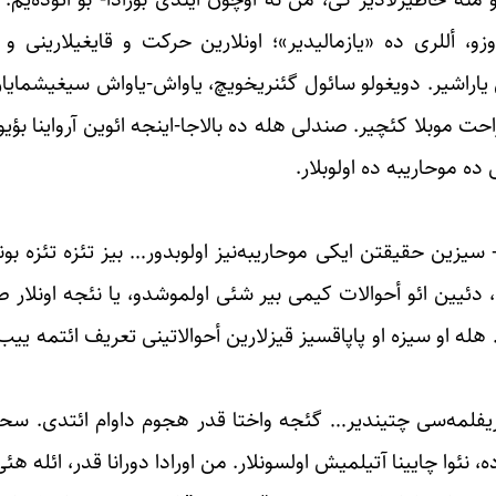
و، أللری ده «یازمالیدیر»؛ اونلارین حرکت و ‏قایغیلارینی 
تی یاراشیر. دویغولو سائول ‏گئنریخویچ، یاواش-یاواش سیغیشمای
‏راحت موبلا کئچیر. صندلی هله ده بالاجا-اینجه ائوین آرواینا ‏بؤ
ده موحاریبه ده اولوبلار. ‏
‏سیزین حقیقتن ایکی موحاریبه‌نیز اولوبدور… بیز تئزه تئزه بونو
و ، دئیین ائو أحوالات کیمی بیر شئی ‏اولموشدو، یا نئجه اونلا
له او سیزه او ‏پاپاقسیز قیزلارین أحوالاتینی تعریف ائتمه ییب. 
– تعریفلمه‌سی چتیندیر… گئجه واختا قدر هجوم داوام ائتدی. س
، نئوا چایینا آتیلمیش اولسونلار. من اورادا دورانا قدر، ائله ‏هئی