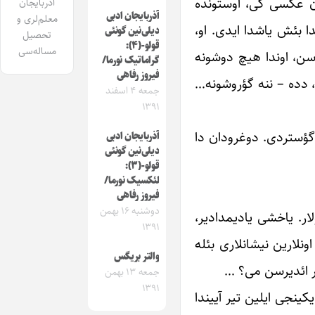
لان عکسی ‏کی، اوستونده
آذربایجان
آذربایجان ادبی
معلم‌لری و
ندا بئش یاشدا ایدی. او،
دیلی‌نین گونئی
تحصیل
قولو-(۴):
مساله‌سی
سن، اوندا هیچ دوشونه
گراماتیک نورما/
فیروز رفاهی
 دده – ننه ‏گؤروشونه…
جمعه ۴ اسفند
۱۳۹۱
‏گؤستردی. دوغرودان دا
آذربایجان ادبی
دیلی‌نین گونئی
قولو-(۳):
لئکسیک نورما/
فیروز رفاهی
دوشنبه ۱۶ بهمن
ار. ‏یاخشی یادیمدادیر،
۱۳۹۱
اونلارین نیشانلاری بئله
والتر بریگس
ور ائدیرسن می؟ …‏
جمعه ۱۳ بهمن
۱۳۹۱
کینجی ایلین تیر آییندا