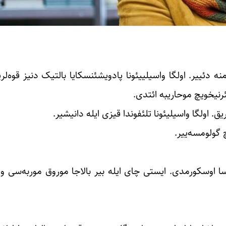
منه ‏دئییر. اولگا واسیلییئونا پادویشئنسکایا بالتیک دنیز قوه‌لر
رنیخویچ موحاریبه ائتدی. ‏
 ‏اولگا واسیلیئونا تلئفوندا قیزی ایله دانیشیر.‏
گولومسه‌ییر.‏
لسا ‏اوسکورمدی. ایستی چای ایله بیر بالاجا موروق موربه‌سی وئ