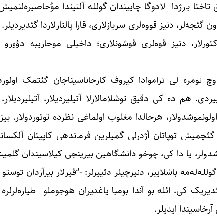
تاختا بارژدا ‏ لادوگا چاییندان گوللـه آلتیندا ‏موُحاصیره‌لنمی
 گئجه‌لر، دنیز قووه‌لری ‏سربازلاری، قارا پالتارلاردا گئدیردیلر
رلار، ‏دنیز قوه‌لری قوشونلاری؛ داخیلی موحاریبه دؤورو کی
ومره ‌لی تراموادا کیروف کارخاناسیناجان گئتمک اولوردو،
ردی. هم ده کی دقیق توشلامالارلا آتیلیردیلار، آتیلیردیلار، ‏
 اولونموشدولار، هرحالدا مغلوب ‏اولماغی نظرده توتوردولار. بیز
ئچمیش توپاتان ‏أژدرلی گمیلرین فرماندهی کاپیتان آلکساندر
وشدولر، یا دا کی، چوخو دانشگاهین بیرینجی کیلاسیندان ‏گلمیش
ه‌له‌مه باشلاییر، دنیزچیلر دئییرلر: ‏‏-“قیزلار بیزآزدان توستو 
یک کی، ائله بو ‏آندا بومبا یاغدیران هوجوملو طیاره‌لر‌لره 
آرخاسیندا ایدیلر. ‏