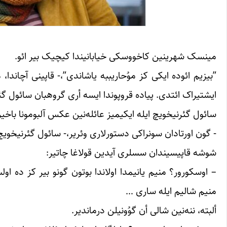
مینسک شهرینین کاخووسکی خیابانیندا کیچیک بیر ائو.‏
‏”بیزیم ائوده ایکی کز موُحاریببه یاشاندی”،- قاپینی آچاندا، 
ایشتیراک ائتدی. پیاده قروپوندا ایسه أری ‏گروهبان سائول گئ
سائول گئرنیخویچ ایله ایکیمیز عائله‌نین عکس آلبومونا باخیریق.
‏- گون اورتادان سونراکی دستورلاری وئریر،- سائول گئرنیخویچ ‏
شوشه قاپیسیندان سسلری آیدین قولاغا چاتیر:‏
– اوسکورور؟ منیم یانیمدا اولاندا بوتون گونو بیر کز ده او
منیم شالیم ایله ساری … ‏
ألبته، ننه‌نین شالی أن گوُونیلن درماندیر. ‏