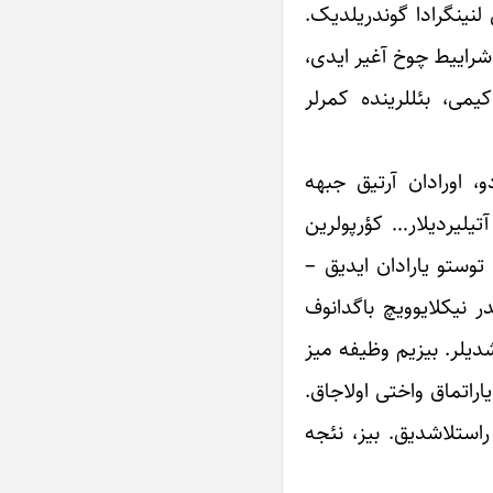
ش لنینگرادا گوندریلدیک.
. شراییط چوخ آغیر ایدی،
می، بئللرینده ‏کمرلر
 اورادان ‏آرتیق جبهه
آتیلیردیلار… کؤرپولرین
 توستو یارادان ایدیق –
 نیکلایوویچ باگدانوف
دیلر. بیزیم وظیفه میز
یاراتماق واختی اولاجاق.
راستلاشدیق. بیز، نئجه