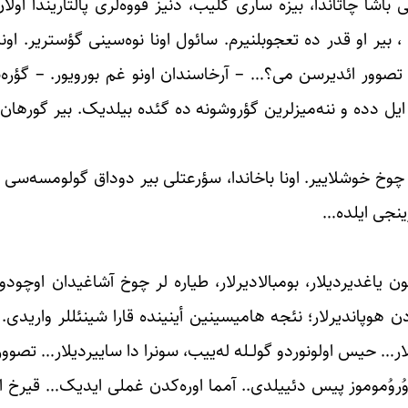
ی باشا ‏چاتاندا، بیزه ساری گلیب، دنیز قووه‌لری پالتاریندا او
، بیر او قدر ده تعجوبلنیرم. سائول اونا نوه‌سینی ‏گؤستریر. او
صوور ائدیرسن می؟… – ‏آرخاسندان اونو غم بورویور. – گؤره‌
ل دده ‏و ننه‌میزلرین گؤروشونه ده گئده بیلدیک. بیر گورهان،
‏چوخ خوشلاییر. اونا باخاندا، سؤرعتلی بیر دوداق گولومسه‌سی 
ینجی ایلده… ‏
 ‏یاغدیردیلار، بومبالادیرلار، طیاره لر چوخ آشاغیدان اوچودول
ن هوپاندیرلار؛ نئجه هامیسینین أینینده قارا ‏شینئللر واریدی. 
لار… حیس اولونوردو گولــله ‌له‌ییب، سونرا دا ساییردیلار… تصو
دوُروُموموز پیس دئییلدی.. آمما اوره‌کدن غملی ایدیک… قیرخ ‏ای