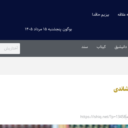
ه علاقه
بیزیم حاقدا
بوگون پنجشنبه ۱۵ مرداد ۱۴۰۵
دانیشیق
کیتاب
سند
اشاندی
https://ishiq.net/?p=13458