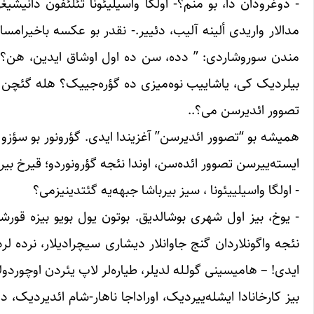
‏- دوغرودان دا، بو منم؟- اولگا واسیلیئونا تئلئفون دانیشیغ
مدالار واریدی ألینه آلیب، دئییر.- نقدر بو عکسه ‏باخیرامسا 
مندن سوروشاردی: ” دده، ‏سن ده اول اوشاق ایدین، هن؟ ت
‏بیلردیک کی، یاشاییب نوه‌میزی ده گؤره‌جییک؟ هله گئچن ای
تصوور ائدیرسن می؟..‏
همیشه بو “تصوور ائدیرسن” آغزیندا ایدی. گؤرونور بو سؤزو 
ایسته‌ییرسن تصوور ائده‌سن، اوندا ‏نئجه گؤرونوردو؛ قیرخ بیر
‏- اولگا واسیلییئونا ، سیز بیرباشا جبهه‌یه گئتدینیزمی؟ ‏
‏- یوخ، بیز اول شهری بوشالدیق. بوتون یول بویو بیزه قورشون
نئجه واگونلاردان گنج جاوانلار دیشاری ‏سیچرادیلار، نرده لرد
ایدی! – هامیسینی گولـله ‌لدیلر، طیاره‌لر لاپ یئردن اوچوردو
بیز کارخانادا ایشله‌ییردیک، اوراداجا ناهار-شام ائدیردیک، ‏