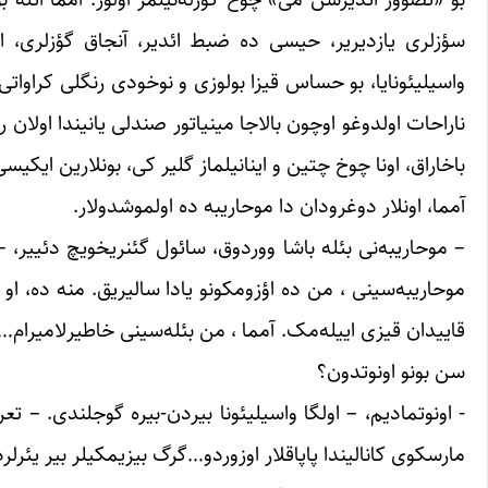
سؤزلری یازدیریر، حیسی ده ضبط ائدیر، آنجاق ‏گؤزلری، اوز
واسیلیئونایا، بو حساس قیزا ‏بولوزی و نوخودی رنگلی کراوا
‏ناراحات اولدوغو اوچون بالاجا مینیاتور صندلی یانیندا اولان 
باخاراق، اونا چوخ چتین و اینانیلماز ‏گلیر کی، بونلارین ایکیسی 
آمما، اونلار دوغرودان دا موحاریبه ده اولموشدولار. ‏
– موحاریبه‌نی بئله باشا ووردوق، سائول گئنریخویچ دئییر، – 
موحاریبه‌سینی ، من ده اؤزومکونو یادا ‏سالیریق. منه ده، ا
قاییدان قیزی ‏اییله‌مک. آمما ، من بئله‌سینی خاطیرلامیرام… ه
سن بونو اونوتدون؟ ‏
‏- اونوتمادیم، – اولگا واسیلیئونا بیردن-بیره گوجلندی. 
مارسکوی کانالیندا پاپاقلار اوزوردو…گرگ بیزیمکیلر بیر ‏یئرلرده