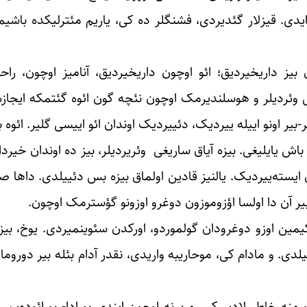
ن ایدی. قیزلار گئدیردی، فشنگلر ده کی، یاریم مئترلیکده ‏باش
ز ‏داریخیردیق؛ ائو اوچون داریخیردیق، آنامیز اوچون، راحات
لی وئردیلر و هوسلندیرمک اوچون نئچه گون ائوه ‏گئتمکه ایجازه و
یر اونو اییله ییردیک، ‏دئییردیک اوندان ائو اییسی گلیر. ائوه 
 ‏یایلیغی. بیزه آیاق ساریغی ‏ وئریردیلر، بیز ده اوندان خیردا
 ایسته‌ییردیک. یالنیز قادین اولماق بیزه بس دئییلدی. ‏داها 
 بیر آن دا اولسا اؤزوموزون دوغرو ‏اوزونو گؤسترمک اوچون. ‏
مین اوزو ‏دوغرودان گولموردو، اورکدن سئوینمیردی. یوخ، بیز 
لدی. و مادام کی، موحاریبه واریدی، نقدر آدام بئله بیر ‏دوروما
بو ‏منه خاطیرلادیر کی، من نه اوچون ایندی بورادا- بو ائوده‌