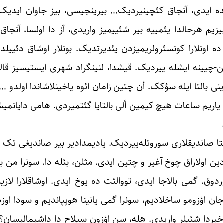
ده ایدی، ‏آنجاق کئچینیردیک… بیرینجیسی، بیز جاوان ایدیک،
یم هرحالدا یئمییه بیر شئییمیز واریدی، آز دا ‏اولسا، آنجاق 
ده اونلارا کونسئرولریمیزدن یئدیرتدیک. ‏بونلار اوشاق دئییلدیل
ین-چیینه ایشله ییردیک. ‏قیشدا، لنینگراد شهری ایستیسیز قالا
قلارینی بالتا ‏ایله سؤکک. أن چتین زامان ائوه یاخینلاشاندا اولدو 
اریم ساعات هیچ کیمین ألی بالتایا گئتمیردی. هامی ‏دایانمیشد
ا ‏صاندیقلاری سوروتله‌ییردیک. یادیمدادیر بیر صاندیغی تک ب
دین اولاراق چوخ آغیر و چتین ایدی. مثلن، بئله دا. سونرا ‏من 
وق. گمی بالاجا ایدی، تووالئت ده یوخ ‏ایدی. اوشاقلارا لازیم
ن اؤزومو ساخلادیم، ‏سونرا گمی یانینا هوپپاندیم و سودا اوزدو
خیردا ‏شئیلر واریدی. هله، سن اؤزون سیلاح دا داشیمالیسان؟ 