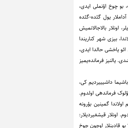
 بو چوخ ‏اؤنملی ایدی،
آداملار یول گئده-گئده
ر، اونلار بالاجالانمیش
ندا، بیزی شهر کناریندا
… ائو یاخشی ‏حالدا ایدی،
ی. یالنیز فرمانده‌یمیز
اشیما ‏داشیییردیم کی،
بؤلوک فرماندهی اولدوم.
 اولاندا گمینین بؤرونه
م. اونلار قیشغیردیلار:
بو قادینلار ‏اوچون چوخ