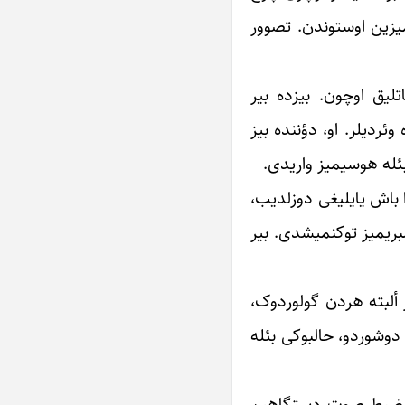
یمیزین اوستوندن. تصوور
لیق ‏اوچون. بیزده بیر
ئردیلر. او، دؤننده بیز
بئله هوسیمیز واریدی.‏
 باش ‏یایلیغی دوزلدیب،
صبریمیز توکنمیشدی. بیر
ألبته هردن ‏گولوردوک،
 دوشوردو، حالبوکی بئله
یم. ضبط ‏صوت دستگاهیم