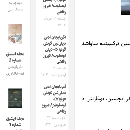
قولو(۷)- رسمی
مهاجرت
اوسلوب/ فیروز
مساله‌سی
رفاهی
جمعه ۳ خرداد
۱۳۹۲
آذربایجان ادبی
ینین ‏ترکیبینده ساواشدا
دیلی‌نین گونئی
قولو(۶)- دینی
مجله ایشیق
اوسلوب/ فیروز
شماره 2
رفاهی
آذربایجان
شنبه ۲۱
قفه‌خانالاری
اردیبهشت ۱۳۹۲
آذربایجان ادبی
دیلی‌نین گونئی
ر ‏ایچسین، بوغازینی دا
قولو(۵)-
اوسلوبلار/ فیروز
رفاهی
چهارشنبه ۱۴
مجله ایشیق
فروردین ۱۳۹۲
شماره 1