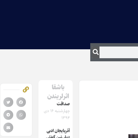
باشقا
اثرلریندن
صداقت
چهارشنبه ۱۶ دی
۱۳۹۴
آذربایجان ادبی
دیلی‌نین گونئی