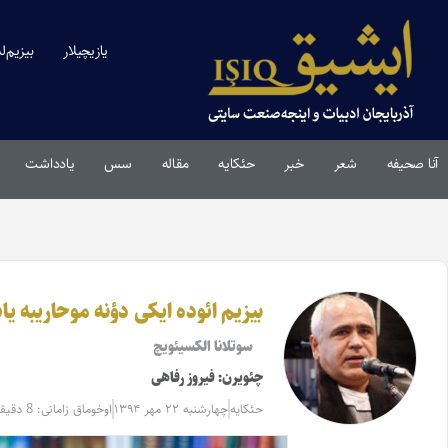
یازیچیلار
بیزیم‌ل
آنا صحیفه
شعر
خبر
حئکایه
مقاله‌
سس
یادداشت
بیزیم ائوده ایکی دؤنه موحاریبه ی
سوتلانا الکسیئویچ
چئویرن: فیروز رفاهی
حئکایه
چهارشنبه ۲۲ مهر ۱۳۹۴
اوخوماق زامانی: 8 دقیقه