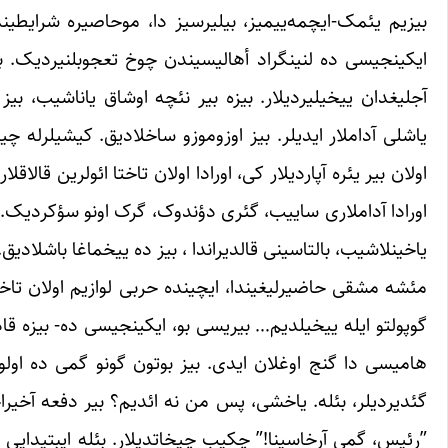
بیزیم یئمک-ایچمه‌ییمیز، بیلیرسیز دا، موحاصیره شرایطین
ایکینجیسی ده لنینگراد أهالیسیندن چوخ ‏تعجوبلنیردیک. بیز
آجلیغدان ییخیلیردیلار. بیزه بیر ‏نئچه اوشاق یاناشیب، بیز 
یاشلی آداملار ایدیلر. ‏بیز اوزوموزو ساخلادیق. کیشیلرله چ
اولان ‏بیر یئره آپاردیلار کی، اورادا اولان تاختا ائولرین قالا
اورادا آداملاری ساییب، گئری دؤندوک، گرک اونو ‏سؤکردیک. ی
یاخینلاشیب، بالتاسینی قالدیراندا ، ‏بیز ده ییخماغا باشلادیق.‏
مئشه مشقی حاضیرلیغیندا، ایچینده حربی لوازیم اولان تاخت
گوپولتو ایله ییخیلدیم… بیریسی بو، ایکینجیسی ده- ‏بیزه قا
هامیسی دا گنج اوغلان ایدی. بیز ‏بوتون گونو گمی ده اولورد
گئدیردیلر، بئله. ‏یاخشی، پس من نه ائدیم؟ بیر دفعه آخیراجا
‏‏”رئیس، گمی آرخاسینا!” چکیب چیخاتدیلار. بئله ایبتیدایی 