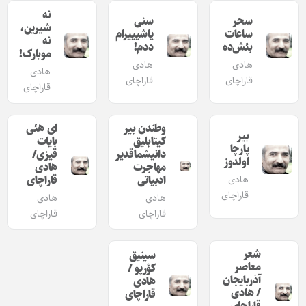
نه
سحر
سنی
شیرین،
ساعات
یاشیییرام
نه
بئش‌ده
ددم!
موبا‌رک!
هادی
هادی
هادی
قاراچای
قاراچای
قاراچای
وطندن بیر
ای هئی
بیر
کیتابلیق
بایات
پارچا
دانیشماقدیر
قیزی/
اولدوز
مهاجرت
هادی
هادی
ادبیاتی
قاراچای
قاراچای
هادی
هادی
قاراچای
قاراچای
شعر
سینیق
معاصر
کؤرپو /
آذربایجان
هادی
/ هادی
قاراچای