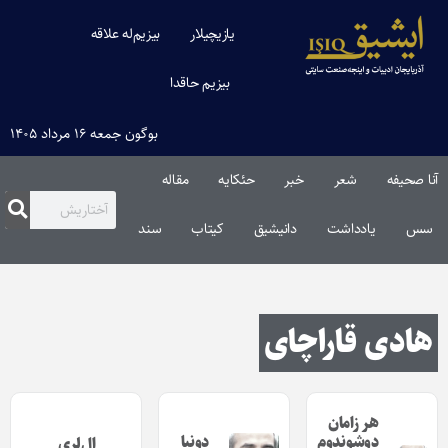
یازیچیلار
بیزیم‌له علاقه
بیزیم حاقدا
بوگون جمعه ۱۶ مرداد ۱۴۰۵
آنا صحیفه
شعر
خبر
حئکایه
مقاله‌
سس
یادداشت
دانیشیق
کیتاب
سند
هادی قاراچای
هر زامان
دوشوندوم
دونیا
ال‌لری