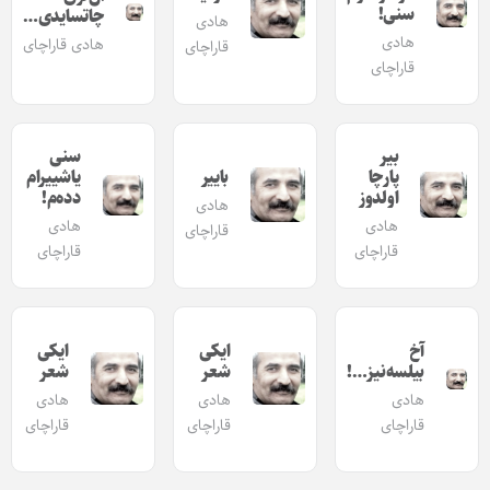
سنی!
چاتسایدی…
هادی
هادی
هادی قاراچای
قاراچای
قاراچای
بیر
سنی
پارچا
باییر
یاشییرام
اولدوز
دده‌م!
هادی
هادی
هادی
قاراچای
قاراچای
قاراچای
آخ
ایکی
ایکی
بیلسه‌نیز…!
شعر
شعر
هادی
هادی
هادی
قاراچای
قاراچای
قاراچای