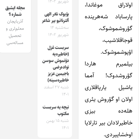
شهریور ۱۴۰۲
اولاراق موغاندا،
مجله ایشیق
بؤیوک نادر الهی
شماره 1
پارساباد شه‌هرینده
آلترناتیو بیر شاعر
آذربایجان
گؤروشموشوک،
سه‌شنبه ۱۴
معلم‌لری و
شهریور ۱۴۰۲
تحصیل
قوجاقلاشیب،
مساله‌سی
سربست غزل
اؤپوشموشوک.
(خاطیره‌یه
دؤنموش سوسن
بیلمیرم هاردا
نواده‌رضی
باجیمین عزیز
گؤروشدوک! آمما
خاطیره‌سینه)
یاشیل یارپاقلاری
شنبه ۲۷ اسفند
۱۴۰۱
اولان او گؤروش یئری
نیچه یه سربست
هله‌ده بیزی
مکتوب
شنبه ۱۵ بهمن
خاطیرلادان بیر تارلایا
۱۴۰۱
اوخشاییردی.