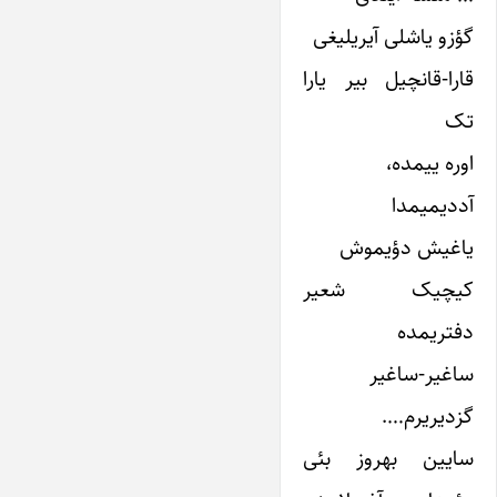
گؤزو یاشلی آیریلیغی
قارا-قانچیل بیر یارا
تک
اوره ییمده،
آددیمیمدا
یاغیش دؤیموش
کیچیک شعیر
دفتریمده
ساغیر-ساغیر
گزدیریرم….
سایین بهروز بئی