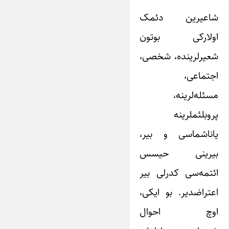
شاعیرین دئمک
اولارکی بوتون
شعیرلرینده، شخصی،
اجتماعی،
مسئله‌لرینه،
پروبلئملرینه
یاناشماسی و بیر،
بیرینی حیسس
ا‌ئتمه‌سی کدرلی بیر
اعتراضدیر. بو ایکی،
اوچ احوال