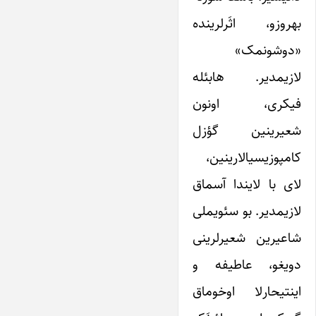
بهروزو، اثَرلرینده
«دوشونمک»
لازیمدیر. هابئله
فیکری، اونون
شعیرینین گؤزل
کامپوزیسیالارینین،
لای‌ با لایندا آسماق
لازیمدیر. بو سئویملی
شاعیرین شعیرلرینی
دویغو، عاطیفه و
اینتیحارلا اوخوماق