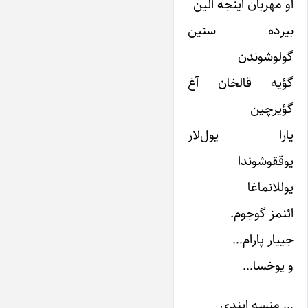
او مهربان اینجه الین
بیرده سنین
گولوشوندن
گؤیه قالخان آغ
گؤیرچین
یارا یول‌لار
یوققوشوندا
یوللانماغا
ائنمز گوجوم.
جییار پارام…
و یوخسا…
… منسه ایندی