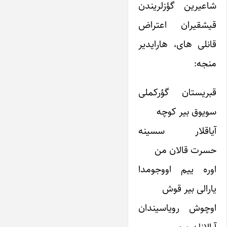
شاعیرین گؤزلریندن
قیشقیران اعتراض
قانلی های، هارایدیر
منجه:
قبریستان گؤرکملی
سویوق بیر کوچه
آیاقلار سسینه
حسرت قالان من
اوره ییم اووجومدا
یارالی بیر قوش
اوچوش رویاسیندان
آرالانان من