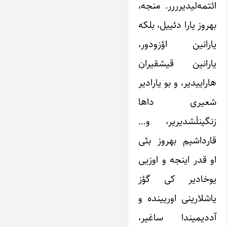
ائتمه‌لیدیرررر. منجه،
بهروز یارا دئییل، بلکه
یارانین اؤزودور،
یارانین قیشقیران
هاراییدیر، و بو یارادیر
شعیری داها
زنگینلَشدیریر، و…
قارداشیم بهروز بئی
او قدر اینجه و اورَیی
یوخادیر کی گؤز
یاشلارینی اوریینده و
آددیمیندا ساغیر،