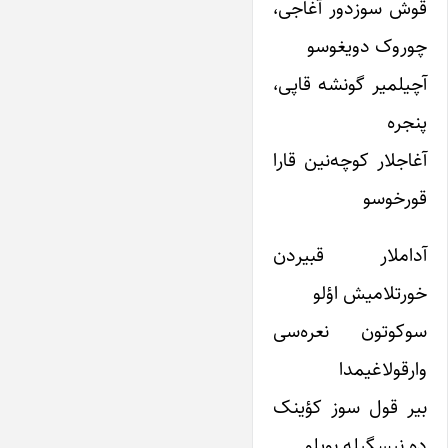
قوش سوزدور آغاجی،
چوروک دویغوسو
آچیلمیر گونشه قاپی،
پنجره
آغاجلار کوچه‌نین قارا
قورخوسو
آداملار قبیردن
خورتلامیش اؤلو
سوکوتون نعره‌سی
وارقولاغیمدا
بیر قول سوز کؤینک
ده نیسگیله بویلو