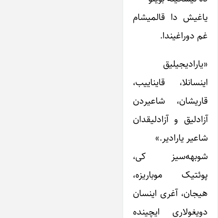
یاغیش دا قالمیشام
غم دوراغیندا.
«یارادیجیلیق
اینسانلا، قایناییب،
قاریشان، شاعیردن
آزادلیق و آزادلیقدان
شاعیر یارادیر.»
شوبهه‌سیز کی،
پوئتیک موباریزه،
هیجان، آغری اینسان
دویغولاری ایچینده