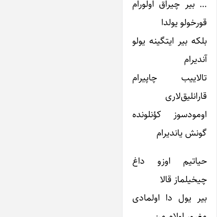
… بیر چیراق اولورام
قورخولو یولدا
بلکه بیر ایتگینه یولو
آندیرام
تالاییب چاپیرام
قارانلیق‌لاری
اومودسوز کؤنلونده
گونش یاندیرام
حیاتیم اوزو داغ
چیخیلماز قالا
بیر یول دا اولمادی
مغرور اولام من