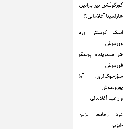
گوزگولَـشن بیر یارانین
هاراسینا آغلامالی؟!
ایلک کوبلئتی ورم
وورموش
هر سطرینده پوسقو
قورموش
سؤزجوک‌لری، آه!
یورولموش
واراغینا آغلامالی
درد آرخانجا ایزین
-ایزین