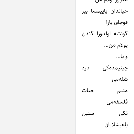
حیاتدان پاییمسا بیر
قوجاق یارا
گونشه اولدوزا گئدن
یولام من…
و یا…
چینیمده‌کی درد
شله‌می
منیم حیات
فلسفه‌می
تکی سنین
باغیشلایان