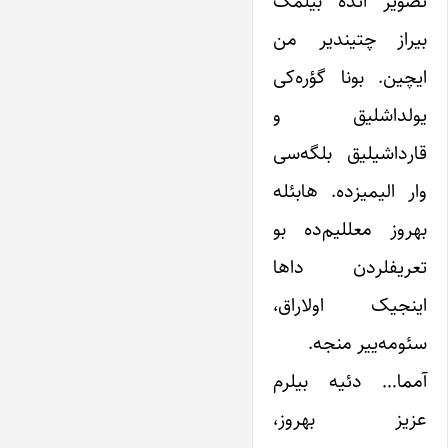
تصویر ائده بیلمک
بیراز چتیندیر من
ایچین. بونا گؤره‌کی
یولداشلیق و
قارداشیلیق بلگه‌سی
وار الیمیزده. هابئله
بهروز معللیم‌ده بو
تعریفلردن داها
اینجیک اولاراق،
سئومه‌ییر منجه.
آمما… دئیه‌ بیلرم
عزیز بهروز،