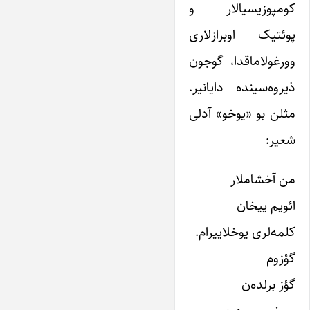
کومپوزیسیالار و
پوئتیک اوبرازلاری
وورغولاماقدا، گوجون
ذیروه‌سینده دایانیر.
مثلن بو «یوخو» آدلی
شعیر:
من آخشاملار
ائویم ییخان
کلمه‌لری یوخلاییرام.
گؤزوم
گؤز برلده‌ن