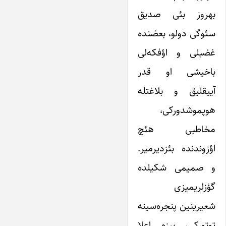
بهروز بئی صدیق
سئوگی دولو، بعضنده
غضبلی و اؤفکه‌لی
باخیشی او قدر
آییقلیق و بلاغتله
هوپموشدورکی،
مخاطبی هئچ
اؤزوندنده بئزدیرمیر.
و صمیمی شکیلده
گؤزلریمیزی
شعیرینین پنجره‌سینه
توتورکی، بیزه اعلا