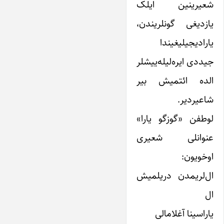
شعیر‌ینین ایلک
یازدیغی گونلریندن،
یارادیجیلیغیندا
جیددی ایره‌لیله‌ییشلر
الده ائتمیش بیر
شاعیردیر.
لوطفن «گوزگو یارا»
عنوانلی شعیری
اوخویون:
ال‌لریمدن دریلمیش
ال
یاراسینا آغلامالی