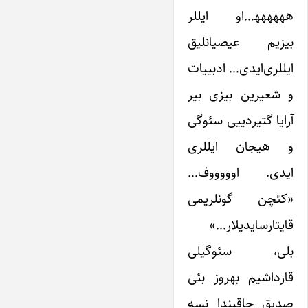
هههههه‍…او ایللر
بیزیم عیصیانلیق
ایللری‌ایدی… ادبییات
و شعیرین بیزی بیر
آرایا گتیردییی سئوگی
و هیجان ایللری
ایدی. اوووووف…
«کئچن گونلریمی
قایتارسایدیلار…»
بلی، سئوگیلی
قارداشیم بهروز بئی
صدیق حاقیندا نسه