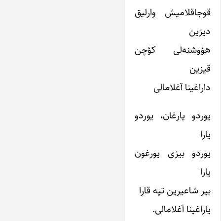
قوجاقلامیش وارلیق
دیزین
هؤوشنه‌لی کؤچن
قیزین
داراغینا آغلامالی
یوردو یارغان، یوردو
یارا
یوردو بیزی یورغون
یارا
بیر شاعیرین تپه قارا
یاراغینا آغلامالی.