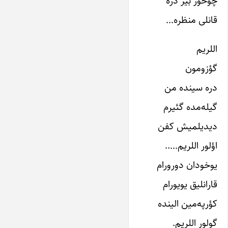
چوخور بیر دره
قانلی منظره…
اللریم
گؤزومون
دره سینده من
گیله‌مده گئیرم
دیدیلمیش کفن
اؤلور اللریم…..
یوخودان دورورام
قارانلیق یویورام
کؤرپه‌مین الینده
گولور اللریم.