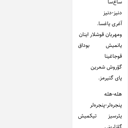
ساغ‌سا
دنیز-دنیز
آغری یاغسا.
ومهربان قوشلار اینان
یانمیش بوداق
قوجاغینا
گؤروش شعرین
پای گتیرمز.
هله-هله
پنجره‌لر-پنجره‌لر
یئرسیز تیکمیش
گؤزلرینی