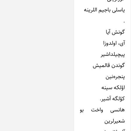
یاسلی باجیم اللرینه
.
گونش آیا
آی، اولدوزا
پیچیلداشیر
گوندن قالمیش
پنجره‌نین
اؤلکه سینه
کؤلگه آشیر.
هانسی واخت بو
شعیرلرین