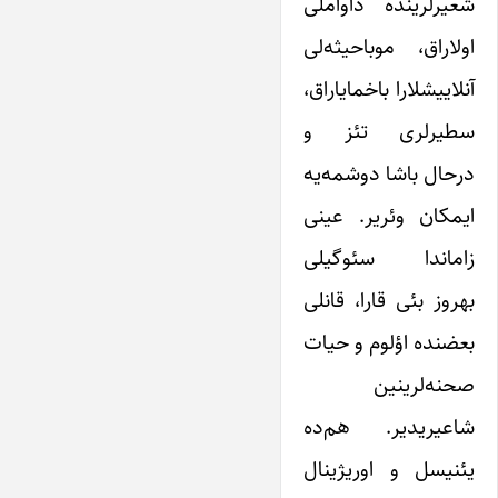
شعیرلرینده داواملی
اولاراق، موباحیثه‌لی
آنلاییشلارا باخمایاراق،
سطیرلری تئز و
درحال باشا دوشمه‌یه
ایمکان وئریر. عینی
زاماندا سئوگیلی
بهروز بئی قارا، قانلی
بعضنده اؤلوم و حیات
صحنه‌‌لرینین
شاعیریدیر. هم‌ده
یئنیسل و اوریژینال