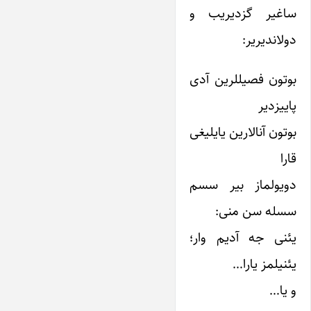
ساغیر گزدیریب و
دولاندیریر:
بوتون فصیللرین آدی
پاییزدیر
بوتون آنالارین یایلیغی
قارا
دویولماز بیر سسم
سسله سن منی:
یئنی جه آدیم وار؛
یئنیلمز یارا…
و یا…