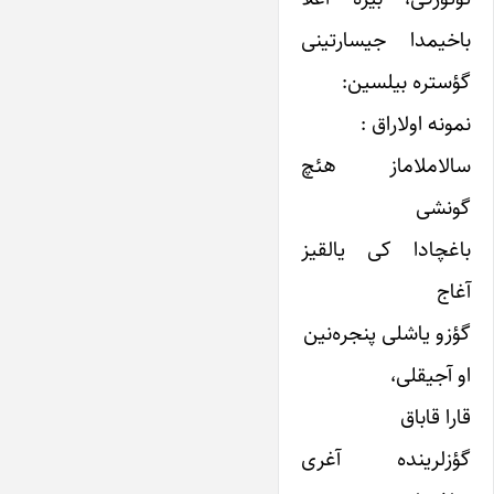
باخیمدا جیسارتینی
گؤستره بیلسین:
نمونه اولاراق :
سالاملاماز هئچ
گونشی
باغچادا کی یالقیز
آغاج
گؤزو یاشلی پنجره‌نین
او آجیقلی،
قارا قاباق
گؤزلرینده آغری