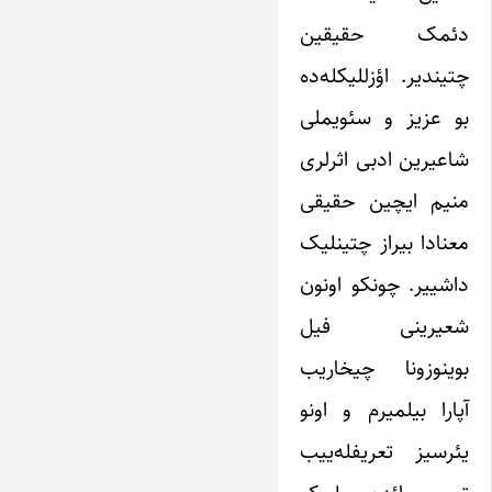
دئمک حقیقین
چتیندیر. اؤزللیکله‌ده
بو عزیز و سئویملی
شاعیرین ادبی اثرلری
منیم ایچین حقیقی
معنادا بیراز چتینلیک
داشییر. چونکو اونون
شعیرینی فیل
بوینوزونا چیخاریب
آپارا بیلمیرم و اونو
یئرسیز تعریفله‌ییب