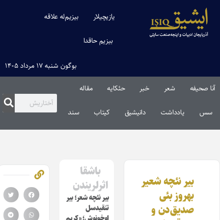
یازیچیلار
بیزیم‌له علاقه
بیزیم حاقدا
بوگون شنبه ۱۷ مرداد ۱۴۰۵
آنا صحیفه
شعر
خبر
حئکایه
مقاله‌
سس
یادداشت
دانیشیق
کیتاب
سند
باشقا
بیر نئچه شعیر
اثرلریندن
بهروز بئی
بیر نئچه شعر؛ بیر
صدیق‌دن و‌
تنقیدسل
اوخونوش؛ «کریم