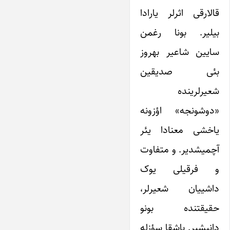
قالارقی اثرلر یارادا
بیلیر. بونا رغمن
سایین شاعیر بهروز
بئی صدیقین
شعیرلرینده
«دوشونجه» اؤزونه
یاخشی معنادا یئر
آچمیشدیر. و متفاوت
و فرقیلی یوک
داشییان شعیرلر،
حقیقتنده بونو
دانیشیر. باشقا سؤزله