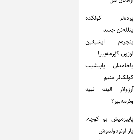
پرده‌لر کولکده
یئلله‌نن جسد
پنجره‌م ایشیغین
اوزون گؤرمه‌ییر!
یاخامدان یاپیشیب
کولک‌لر منیم
آرزولار الینه نییه
وئرمه‌ییر؟
پاییزمیش بو کوچه،
یاز اونودولموش