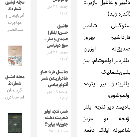
دئییر و عاغیل یازیر.»
مجله ایشیق
جمعه ۲۲ دی
شماره 3
(آندره ژید)
۱۴۰۲
آذربایجان و
مهاجرت
سئوگیلی شاعیر
عاشیق
مساله‌سی
حسن(ایلقار)
قارداشیم بهروز
صمدی و ساز –
سؤز دونیاسی
صدیق‌له اوزون
جمعه ۲۴ آذر
ایللردیر اولموشام. بیز
۱۴۰۲
یئنی‌یئتملیک
«یاشیل یاز»؛ خیاو
مجله ایشیق
شاعرلریندن شعر
ایللریندن بیر یئرده
شماره 2
آنتولوژییاسی
آذربایجان
جمعه ۲۸ مهر
اولموشوق،
قفه‌خانالاری
۱۴۰۲
یادیمدادیر نئچه ایللر
شعر، نئجه اولور
اؤنجه بو عزیز
شعریت دیلینه
چئوریله‌ بیلیر؟!
شاعیرله ایلک دفعه‌
سه‌شنبه ۲۸