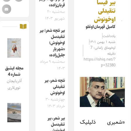
بیر قیسا
قربان‌زاده»
تنقیدلی
سه‌شنبه ۲۰
اوخونوش
شهریور ۱۴۰۳
کامیل قهرمان‌اوغلو
بیر نئچه شعر؛ بیر
یادداشت
تنقیدسل
شنبه ۱ بهمن ۱۴۰۱
اوخونوش؛
اوخوماق زامانی: 7
«شهریار
دقیقه
جلیل‌زاده»
https://ishiq.net/?
سه‌شنبه ۹ مرداد
p=32380
۱۴۰۳
مجله ایشیق
شماره 4
نئچه شعر، بیر
آذربایجان
تنقیدلی
توی‌لاری
اوخونوش
چهارشنبه ۳۰
خرداد ۱۴۰۳
بیر شعر، بیر
«شعیری دَلیلیک
تنقیدسل
اوخونوش