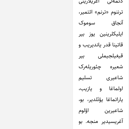
دئمه‌لی آغریلارینی
ترننوم «ترنم» ائتمیر،
آنجاق سوموک
ایلیکلرینین یوز بیر
قاتینا قدر یاندیریب و
قیغیلجیملی بیر
شعیره چئوریله‌رک
شاعیری تسلیم
اولماغا و یازیب،
یاراتماغا یؤنَلدیر، بو،
شاعیرین اؤلوم
آغریسیدیر منجه. بو