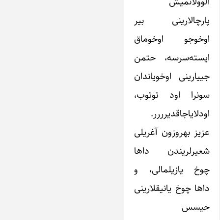
آلوولانمیش
پارچالارینی بیر
اوخوجو اوخوماق
ایسته‌سرسه، حتمن
جییارینی اوخویاندان
سونرا اود توتوب،
اودلایاجاقدیرررر.
عزیز بهروزون آغریلی
شعیرلریندن داها
چوخ یازیلمالی، و
داها چوخ یانیقلارینی
حیسس