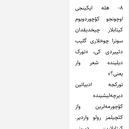
۸- هله ایکینجی
اوچونجو کؤچوردویوم
کیتابلار چیخدیقدان
سونرا چوخلاری گلیب
دئییردی کی، «تورک
دیلینده شعر وار
یعنی؟»
تورکجه ادبیاتین
دیرچه‌لیشینده
کؤچورمه‌لرین واز
کئچیلمز رولو واردیر.
کیتابلارین دیرینی