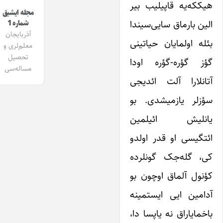
هیککه‌یه قاپیلیب بیر
مجله ایشیق
الین بارماق سایی‌سیندا
شماره 1
آذربایجان
بئله اولمایان حیاتینی
معلم‌لری و
تحصیل
گؤز گؤره-گؤره اودا
مساله‌سی
آتانلارا آلت ائدیجی
سؤزلر یازمیشدی. بو
یانلیش ائیلمین
ائتگیسی او قدر اولدو
کی، گله‌جک گونلرده
کؤنول آلماق اوچون بو
آدامین ایی ایستمینه
باخمایاراق نه یاپسا دا،