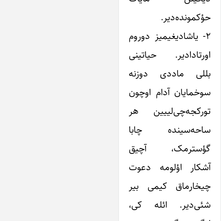
حؤکمونده‌دیر.
۲- یاشادیغیمیز دوروم
اورتادادیر. حیاتینی
بللی ماددی دوزنه
سوخمایان آدام اوچون
تورکجه‌چی‌لییین هر
ساحه‌سینده چابا
گؤسترمک، آچیق
آشکار اؤلومه دعوت
چیخارماق کیمی بیر
شئی‌دیر. ائله کی،