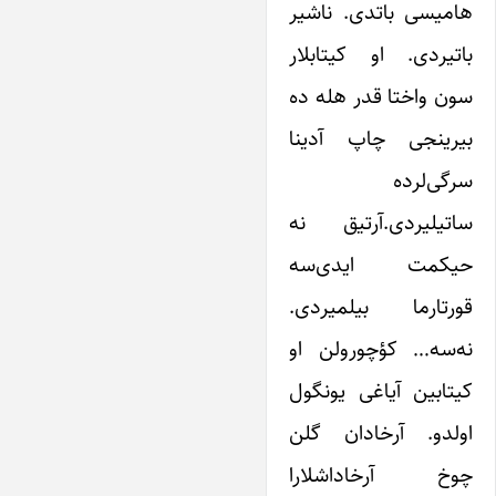
هامیسی باتدی. ناشیر
باتیردی. او کیتابلار
سون واختا قدر هله ده
بیرینجی چاپ آدینا
سرگی‌لرده
ساتیلیردی.آرتیق نه
حیکمت ایدی‌سه
قورتارما بیلمیردی.
نه‌سه… کؤچورولن او
کیتابین آیاغی یونگول
اولدو. آرخادان گلن
چوخ آرخاداشلارا