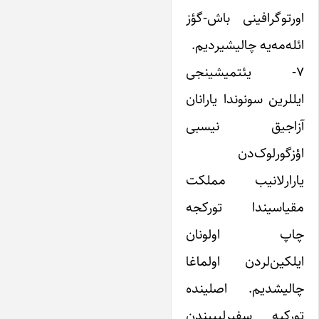
اور‌توگرافینی باش-گؤز
ائله‌مه‌یه چالیشیردیم.
۷- یئتمیشینجی
ایللرین سونوندا یارانان
آزاجیق نیسبی
اؤزگورلوک‌دن
یارارلانیب مملکت
مقیاسیندا تورکجه
چاپ اولونان
ایلکین‌لردن اولماغا
چالیشدیم. اصلینده
تورکیه سفیرلیییندن