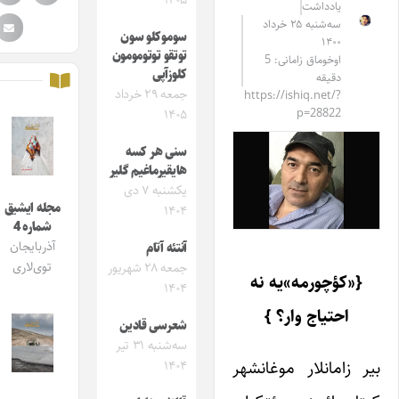
۱۴۰۵
یادداشت
سه‌شنبه ۲۵ خرداد
سوموکلو سون
۱۴۰۰
توتقو توتومومون
اوخوماق زامانی: 5
کلوزآپی
دقیقه
جمعه ۲۹ خرداد
https://ishiq.net/?
p=28822
۱۴۰۵
سنی هر کسه
هایقیرماغیم گلیر
یکشنبه ۷ دی
مجله ایشیق
۱۴۰۴
شماره 4
آذربایجان
آنتئه آتام
توی‌لاری
جمعه ۲۸ شهریور
{«کؤچورمه»یه نه
۱۴۰۴
احتیاج وار؟ }
شعرسی قادین
سه‌شنبه ۳۱ تیر
بیر زامانلار موغانشهر
۱۴۰۴