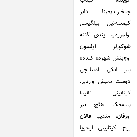
چیخارتدیغینا دایر
کیمسه‌نین بیلگیسی
اولموردو. ایندی گئنه
شوکورلر اولسون
اوچ‌بئش شهرده کندده
بیر ایکی ادبیاتچی
دوست تانیش واردیر.
کیتابینی تانیدا‌
بیله‌جک هئچ‌ بیر
اورقان، مئدییا فالان
یوخ. کیتابینی اوخویا