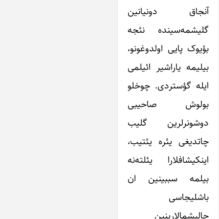
آنجاق دونیانین
گلیشمه‌سینده نئجه
بؤیوک پایی اولدوغونو،
بیلیمه یاراشیر ائیلمی
ایله گؤستردی. چوخلو
بولوش صاحیبی
دوشونرلرین گلیب
چاتدیغی یئره یئتیب،
اینکیشافلارا یئلته‌نه‌
بیلمه سببینین ان
باشلیجاسی
چالیشمالارینین