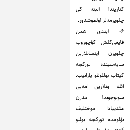
کناریندا البته کی
چئویرمه‌لر اولموشدور.
۶- ایندی همن
قایغی‌کئش کؤچوروب
چئویرن اینسانلارین
سایه‌سینده تورکجه
کیتاب بوللوغو یارانیب.
ائله اونلارین امه‌یی
سونوجوندا مدرن
مئدییادا موختلیف
بؤلومده تورکجه بوللو