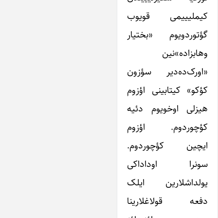
کیملیییمی قویوب
گؤتوردویوم «بختیار
وهابزاده»نین
«اورک‌ده‌دیر سؤزون
کؤکو» کیتابینی اؤزوم
هیزلی اوخویوم دئیه
کؤچوردوم. اؤزوم
ایچین کؤچوردوم.
سونرا اوداداکی
یولداشلارین ایلک
دفعه قولاغلارینا