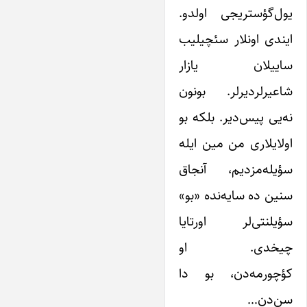
یول‌گؤستریجی اولدو.
ایندی اونلار سئچیلیب
ساییلان یازار
شاعیرلردیرلر. بونون
نه‌یی پیس‌دیر. بلکه بو
اولایلاری من مین ایله
سؤیله‌مزدیم، آنجاق
سنین ده سایه‌نده «بو»
سؤیلنتی‌لر اورتایا
چیخدی. او
کؤچورمه‌دن، بو دا
سن‌دن…