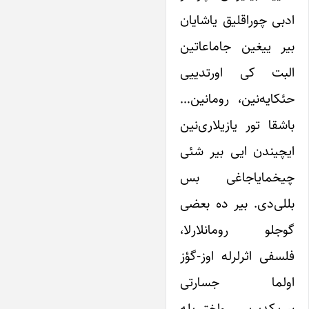
ادبی چوراقلیق یاشایان
بیر ییغین جاماعاتین
البت کی اورتدییی
حئکایه‌نین، رومانین…
باشقا تور یازیلاری‌نین
ایچیندن ایی بیر شئی
چیخمایاجاغی بس
‌بللی‌دی. بیر ده بعضی
گوجلو رومانلارلا،
فلسفی اثرلرله اوز-گؤز
اولما جسارتی
بیریکدیریر واختی‌یله