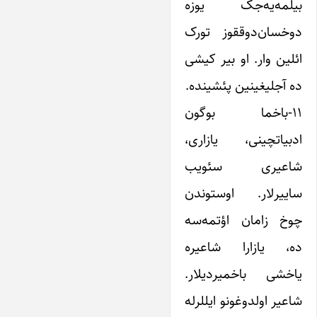
بیلمه‌یه‌جک یوزه
‌دوخسان‌دوققوز تورک
ائلین وار. او بیر کیشی
ده آجلیغینین پئشینده.
۱۱-باخما بوگون
ادبیاتچینی، یازاری،
شاعیری سئویب
ساییرلار. اوستوندن
چوخ زامان اؤتمه‌سه
ده، یازارا شاعیره
یاخشی باخمیردیلار.
شاعیر اولدوغونو ایللرله