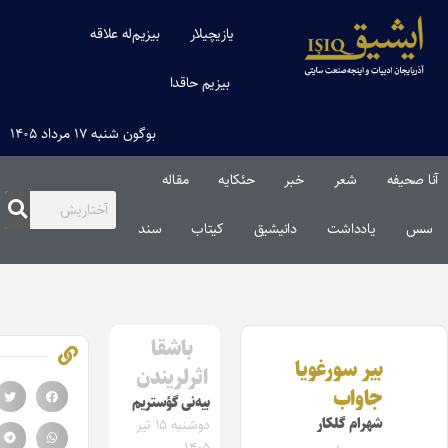
یازیچیلار
بیزیم‌له علاقه
بیزیم حاقدا
بوگون شنبه ۱۷ مرداد ۱۴۰۵
ا صحیفه
شعر
خبر
حئکایه
مقاله‌
س
یادداشت
دانیشیق
کیتاب
سند
باشقا
بیر سورغویا
اثرلریندن
جاواب
بیه‌نی گؤستریم
شهرام گلکار
دوشنبه ۱۵ تیر