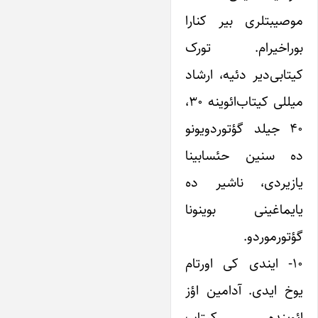
موصیبتلری بیر کنارا
بوراخیرام. تورک
کیتابی‌دیر دئیه، ارشاد
میللی کیتاب‌ائوینه ۳۰،
۴۰ جیلد گؤتوردویونو
ده سنین حئسابینا
یازیردی، ناشیر ده
یایماغینی بوینونا
گؤتورموردو.
۱۰- ایندی کی اورتام
یوخ ایدی. آدامین اؤز
ائوینده کیتاب