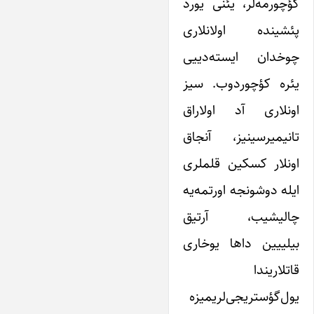
کؤچورمه‌لر، یئنی یورد
پئشینده اولانلاری
چوخدان ایسته‌دییی
یئره کؤچوردوب. سیز
اونلاری آد اولاراق
تانیمیرسینیز، آنجاق
اونلار کسکین قلملری
ایله دوشونجه اورتمه‌یه
چالیشیب، آرتیق
بیلییین داها یوخاری
قاتلاریندا
یول‌گؤستریجی‌لریمیزه