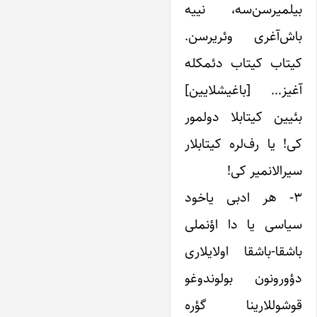
بیلمیرسن‌سه، نییه
باش‌آغری وئریرسن.
کیتاب کیتاب دئمکله
آغیز… [باغیشلایین]
بئیین کیتابلا دولمور
کی! یا رف‌لره کیتابلار
سیرالانمیر کی!
۳- هر ادبی یاخود
سیاسی یا دا اؤنملی
باشقا-باشقا اولایلاری
دؤورونون بولوندوغو
قوشوللارینا گؤره