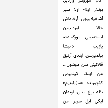
pdf هؤروتلر واردیر.
بونلار اولا- اولا سیز
آشاغیلاییجی آرخاداش
حالا اوره‌یینین
ایسته‌یینی تورکجه‌ده
یازیب دانیشا
بیلمیرسن. ایندی آرتیق
قالانینی سن دوشون…
من ایلک کیتابیمی
کؤچورنده «سؤزلویوم»
بئله یوخ ایدی. اوندان
ایکی ایل سونرا من