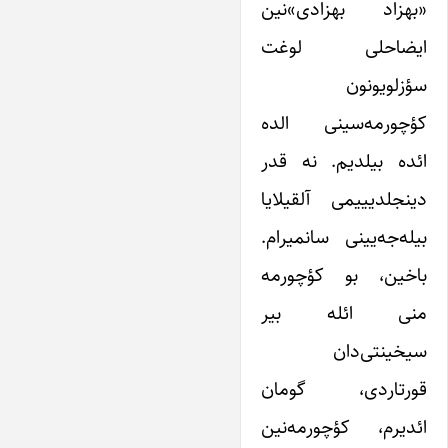
«بهزاد بهزادی»نین
ایضاحلی لوغت
سؤزلویونون
کؤچورمه‌‌سینی الده
ائده ‌بیلدیم. نه‌ قدر
دینجلدیییمی آلقیلایا‌
بیله‌جه‌یینی سانمیرام.
باخین، بو کؤچورمه
منی ائله بیر
سیخینتی‌دان
قورتاردی، گومان
ائدیرم، کؤچورمه‌نین