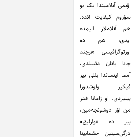
اؤنمی آنلامیندا تک بو
سؤزوم کیفایت ائده.
هم آنلاملار الیمده
ایدی، هم ده
اورتوگرافیسی هرچند
جانا‌ یاتان دئییلدی،
آمما اینساندا بللی بیر
فیکیر اولوشدورا
‌بیلیردی. او زامانا قدر
من اؤز دوشونجه‌مین،
بیر ده «وارلیق»
درگی‌سینین حئسابینا