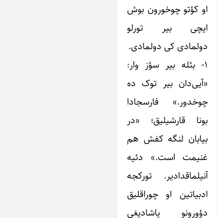
او کؤتو چوخورون بوش
ایچی بیر تورلو
دولمادی کی دولمادی.
۱- بئله بیر سؤز وار:
«آیی‌دان بیر توک ده
چوخدور.» فارسجادا
بونا قارشیلیق؛ «در
بیابان لنگه کفش هم
غنیمت است.» دئیه
آنیلماقدادیر. تورکجه
ادبیاتین او چوراقلیق
دؤورونو یاشادیغی