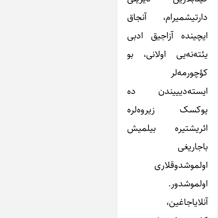
دارتیشمیرام، آنجاق
ایچینده آزاجیق ادبی
یئته‌نه‌یی اولانی، بو
کؤچورمه‌لر
ایسته‌دیییندن ده
یوکسک زیروه‌لره
ائریشتیره‌ بیلمیش
باجاریغی
‌اولموشدوقلاری
اولموشدور.
آنلایاجاغین،