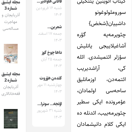
کیتاب‌ ائوینین یئتکیلی
قالانی هاوادیر…
مجله ایشیق
شنبه ۱۶ فروردین
شماره 3
سوروملولوغونو
۱۴۰۴
آذربایجان و
مهاجرت
داشییان{شخض}
شعرین…
مساله‌سی
چئویرمه‌یه گؤره
جمعه ۱۷ اسفند
۱۴۰۳
آشاغیلاییجی یانلیش
داها چوخ گوز
سؤزلر ائتمیشدی. ائله
جمعه ۲۵ آبان
۱۴۰۳
کی، آراشدیریب
مجله ایشیق
ائتمه‌دن، اوزمانلیق
گئده‌ن هؤروت
شماره 2
چهارشنبه ۱۱ مهر
آذربایجان
ساحه‌سی اولمادان،
۱۴۰۳
قفه‌خانالاری
عؤمرونده ایکی سطیر
اؤنجه… سونرا…
شنبه ۳۱ شهریور
چئویرمه‌ییب، ائدنله ده
۱۴۰۳
ایکی کلام دانیشمادان