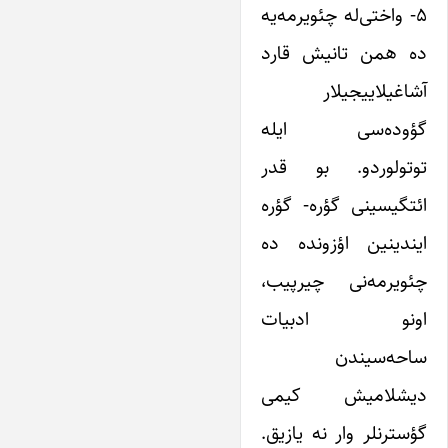
۵- واختی‌‌له چئویرمه‌یه‌
ده همن تانیش قارد
آشاغیلاییجیلار
گؤوده‌سی‌ ایله
توتولوردو. بو قدر
ائتگیسینی گؤره- گؤره
ایندینین اؤزونده ده
چئویرمه‌نی چیرپیب،
اونو ادبیات
ساحه‌سیندن
دیشلامیش کیمی
گؤسترنلر وار نه یازیق.