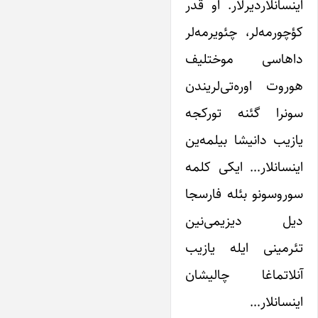
اینسانلاردیرلار. او قدر
کؤچورمه‌لر، چئویرمه‌لر
داهاسی موختلیف
هوروت اوره‌تی‌لریندن
سونرا گئنه تورکجه
یازیب دانیشا ‌بیلمه‌ین
اینسانلار… ایکی کلمه
سوروسونو بئله فارسجا
دیل دیزیمی‌نین
تئرمینی ایله یازیب
آنلاتماغا چالیشان
اینسانلار…