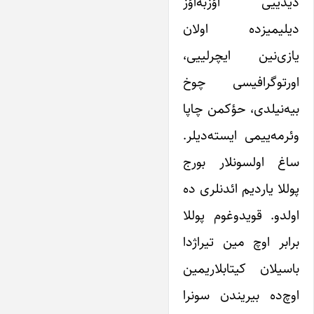
دیدییی اؤزبه‌اؤز
دیلیمیزده اولان
یازی‌نین ایچرلییی،
اورتوگرافیسی چوخ
بیه‌نیلدی، حؤکمن چاپا
وئرمه‌ییمی ایسته‌دیلر.
ساغ ‌اولسونلار بورج
پوللا یاردیم ائدنلری ده
اولدو. قویدوغوم پوللا
برابر اوچ مین تیراژدا
باسیلان کیتابلاریمین
اوچ‌ده‌ بیریندن سونرا