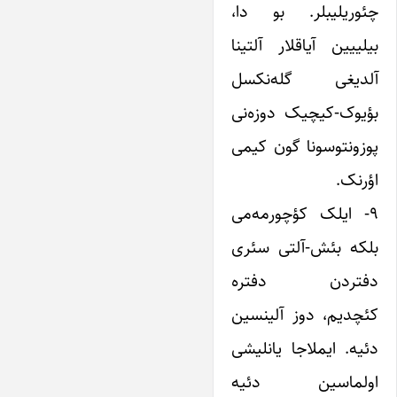
چئوریلیبلر. بو دا،
بیلییین آیاقلار آلتینا
آلدیغی گله‌نکسل
بؤیوک-کیچیک دوزه‌نی
پوزونتوسونا گون کیمی
اؤرنک.
۹- ایلک کؤچورمه‌می
بلکه بئش-آلتی سئری
دفتردن دفتره
کئچدیم، دوز آلینسین
دئیه. ایملاجا یانلیشی
اولماسین دئیه