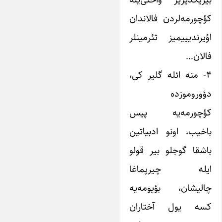
کؤچورمه‌لردن فالاندان
اؤیرندیییمیز تئرمینلر
فالان…
۴- منه ائله گلیر کی،
دؤوروموزده
کؤچورمه‌یه پیس
باخیب، اونو ادبیاتین
باشقا گوجلو بیر قولو
ایله چیرپماغا
چالیشان، بؤیومه‌یه
کسه یول آختاران