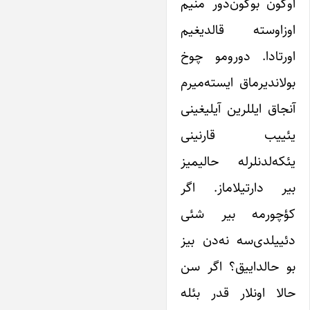
او‌گون بوگون‌دور منیم
اوز‌اوسته قالدیغیم
اورتادا. دورومو چوخ
بولاندیرماق ایسته‌میرم
آنجاق ایللرین آیلیغینی
یئییب قارنینی
یئکه‌لدنلرله حالیمیز
بیر دارتیلاماز. اگر
کؤچورمه بیر شئی
دئییلدی‌سه نه‌دن بیز
بو حالداییق؟ اگر سن
حالا اونلار قدر بئله