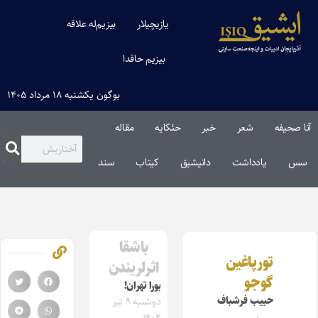
یازیچیلار
بیزیم‌له علاقه
بیزیم حاقدا
بوگون یکشنبه ۱۸ مرداد ۱۴۰۵
آنا صحیفه
شعر
خبر
حئکایه
مقاله‌
سس
یادداشت
دانیشیق
کیتاب
سند
باشقا
تورپاغین
اثرلریندن
گوجو
بورا تهران!
حبیب فرشباف
دوشنبه ۹ تیر