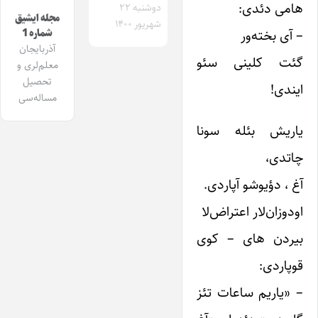
هامی دئدی:
دوشنبه ۲۲
مجله ایشیق
شهریور ۱۴۰۰
– آی بخته‌ور
شماره 1
آذربایجان
گئت کلینی سئو
معلم‌لری و
تحصیل
ایندی!
مساله‌سی
یاریش بئله سونا
چاتدی،
آغ ، دؤیوشو آپاردی.
اودوزان‌لار اعتراض‌لا
بیردن های – کوی
قوپاردی:
– «یاریم ساعات تئز