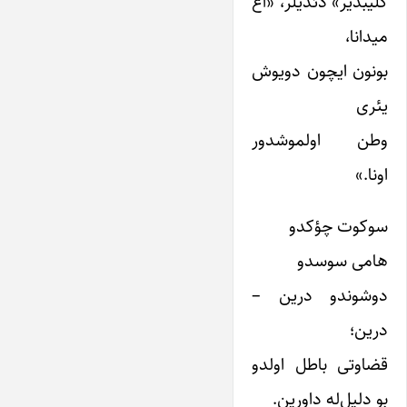
گلیبدیر» دئدیلر، «آغ
میدانا،
بونون ایچون دویوش
یئری
وطن اولموشدور
اونا.»
سوکوت چؤکدو
هامی سوسدو
دوشوندو درین –
درین؛
قضاوتی باطل اولدو
بو دلیل‌له داورین.