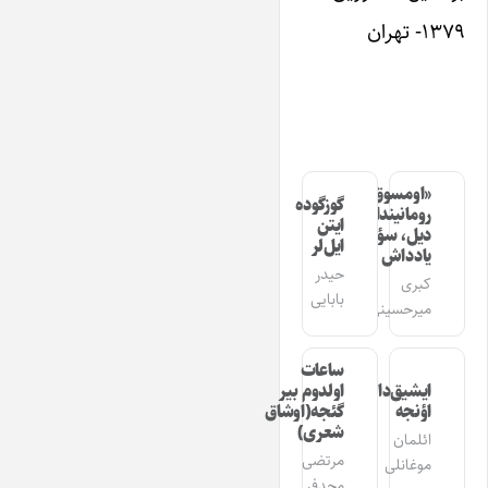
۱۳۷۹- تهران
«اومسوق»
گوزگوده
رومانیندا
ایتن
دیل، سؤز،
ایل‌لر
یادداش
حیدر
کبری
بابایی
میرحسینی
ساعات
ایشیق‌دان
اولدوم بیر
اؤنجه
گئجه(اوشاق
شعری)
ائلمان
مرتضی
موغانلی
مجدفر