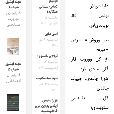
قوطولو
مجله ایشیق
دایاندی‌لار
کیشی(سندلی
شماره 3
حئکایه)
آذربایجان و
بوتون قانا
یکشنبه ۵
مهاجرت
شهریور ۱۴۰۲
بویاندی‌لار.
مساله‌سی
اَسی دایی
بیر یوروش‌له، بیردن
سه‌شنبه ۶ دی
۱۴۰۱
– بیره-
تراژدی «استوار»
آغ کَل ووروب قارا
دوشنبه ۱۲
مجله ایشیق
اردیبهشت ۱۴۰۱
کَلی سردی یئره.
شماره 2
آذربایجان
هورا چکدی، چپیک
تبریزیمه مکتوب
قفه‌خانالاری
یکشنبه ۱۴ آذر
چالدی
۱۴۰۰
کل یئیه‌سی
عزیز «حسن
ایلدیریم»ین عزیز
سئویندی؛
خاطیره‌سینه