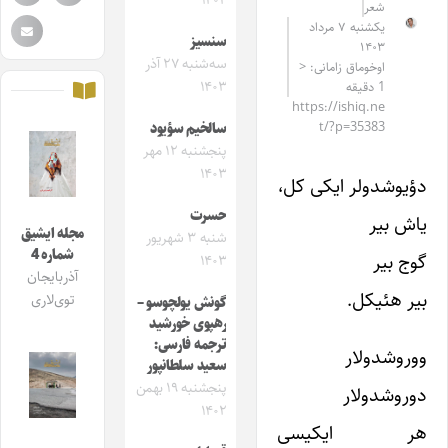
۱۴۰۴
شعر
یکشنبه ۷ مرداد
سنسیز
۱۴۰۳
سه‌شنبه ۲۷ آذر
اوخوماق زامانی: <
۱۴۰۳
1 دقیقه
https://ishiq.ne
t/?p=35383
سالخیم سؤیود
پنجشنبه ۱۲ مهر
۱۴۰۳
دؤیوشدولر ایکی کل،
حسرت
یاش بیر
مجله ایشیق
شنبه ۳ شهریور
شماره 4
گوج بیر
۱۴۰۳
آذربایجان
بیر هئیکل.
توی‌لاری
گونش یولچوسو –
رهپوی خورشید
ترجمه فارسی:
ووروشدولار
سعید سلطانپور
پنجشنبه ۱۹ بهمن
دوروشدولار
۱۴۰۲
هر ایکیسی