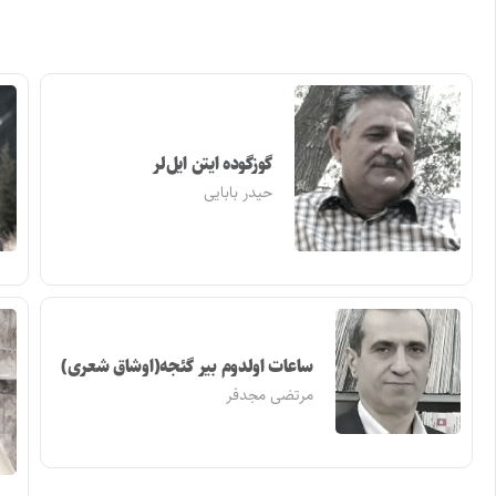
گوزگوده ایتن ایل‌لر
حیدر بابایی
ساعات اولدوم بیر گئجه(اوشاق شعری)
مرتضی مجدفر