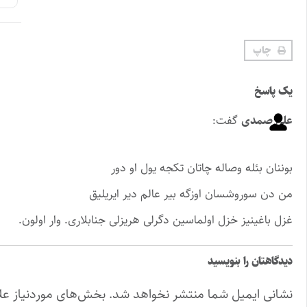
چاپ
یک پاسخ
علی صمدی
گفت:
بوننان بئله وصاله چاتان تکجه یول او دور
من دن سوروشسان اوزگه بیر عالم دیر ایریلیق
غزل باغینیز خزل اولماسین دگرلی هریزلی جنابلاری. وار اولون.
دیدگاهتان را بنویسید
نشانی ایمیل شما منتشر نخواهد شد.
بخش‌های موردنیاز عل