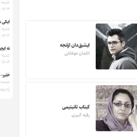
۱۴۰۳
ایکی 
۱۴۰۳
ایشیق‌دان اؤنجه
نه ایچ
ائلمان موغانلی
۱۴۰۳
خئیر- 
اردیبهشت
کیتاب تانیتیمی
رقیه کبیری