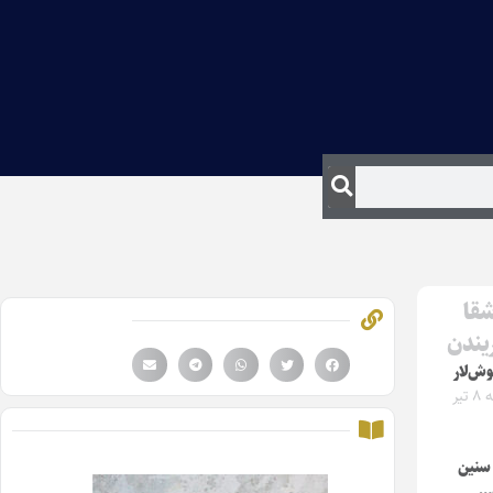
شقا
ریندن
وش‌لار
دوشنبه ۸ تیر
 سنین
…