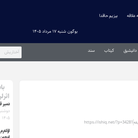
ه علاقه
بیزیم حاقدا
بوگون شنبه ۱۷ مرداد ۱۴۰۵
دانیشیق
کیتاب
سند
با
اثرل
دمیر ق
۱۴۰۵
https://ishiq.net/?p=34281
اؤله‌رم
اوچون