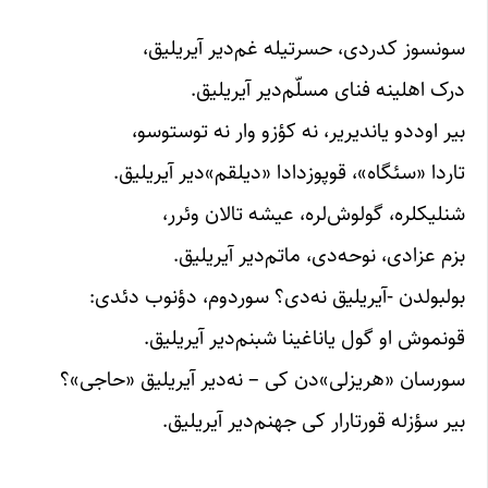
سونسوز کدردی، حسرتیله غم‌دیر آیریلیق،
درک اهلینه فنای مسلّم‌دیر آیریلیق.
بیر اوددو یاندیریر، نه کؤزو وار نه توستوسو،
تاردا «سئگاه»، قوپوزدادا «دیلقم»‌دیر آیریلیق.
شنلیکلره، گولوش‌لره، عیشه تالان وئرر،
بزم عزادی، نوحه‌دی، ماتم‌دیر آیریلیق.
بولبولدن -آیریلیق نه‌دی؟ سوردوم، دؤنوب دئدی:
قونموش او گول یاناغینا شبنم‌دیر آیریلیق.
سورسان «هریزلی»دن کی – نه‌دیر آیریلیق «حاجی»؟
بیر سؤزله قورتارار کی جهنم‌دیر آیریلیق.