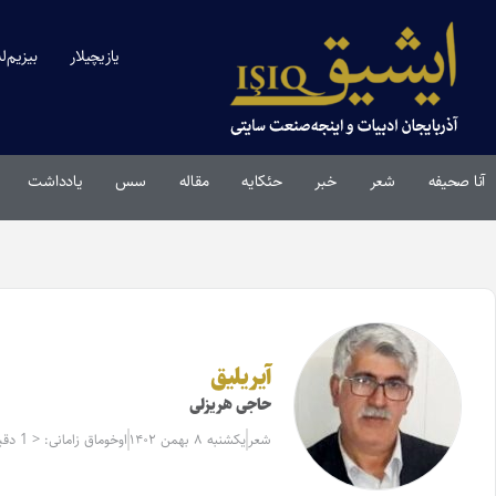
یازیچیلار
بیزیم‌ل
آنا صحیفه
شعر
خبر
حئکایه
مقاله‌
سس
یادداشت
آیریلیق
حاجی هریزلی
شعر
یکشنبه ۸ بهمن ۱۴۰۲
اوخوماق زامانی: < 1 دقیقه