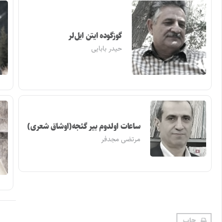
گوزگوده ایتن ایل‌لر
حیدر بابایی
ساعات اولدوم بیر گئجه(اوشاق شعری)
مرتضی مجدفر
چاپ