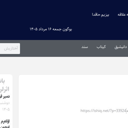
ه علاقه
بیزیم حاقدا
بوگون جمعه ۱۶ مرداد ۱۴۰۵
دانیشیق
کیتاب
سند
باش
اثرلر
دمیر قو
۱۴۰۵
https://ishiq.net/?p=33924
اؤله‌رم
اوچون