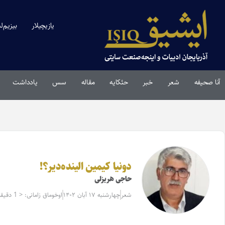
یازیچیلار
بیزیم‌ل
آنا صحیفه
شعر
خبر
حئکایه
مقاله‌
سس
یادداشت
دونیا کیمین الینده‌دیر؟!
حاجی هریزلی
شعر
چهارشنبه ۱۷ آبان ۱۴۰۲
اوخوماق زامانی: < 1 دقیقه