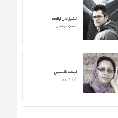
ایشیق‌دان اؤنجه
ائلمان موغانلی
کیتاب تانیتیمی
رقیه کبیری