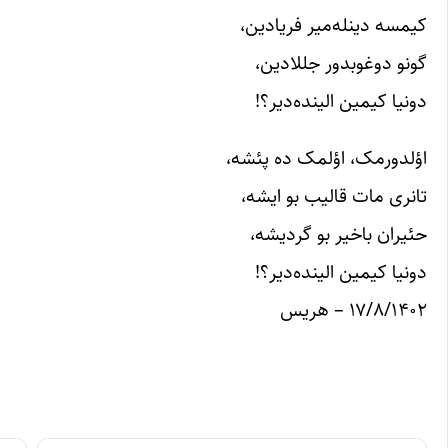
کیمسه دینله‌میر فریادین،
گونو دوغوبدور جللادین،
دونیا کیمین الینده‌دیر؟!
اؤلدورمک، اؤلمک ده پئشه،
تانری مات قالیب بو ایشه،
حئیران باخیر بو گردیشه،
دونیا کیمین الینده‌دیر؟!
۱۷/۸/۱۴۰۲ – هریس