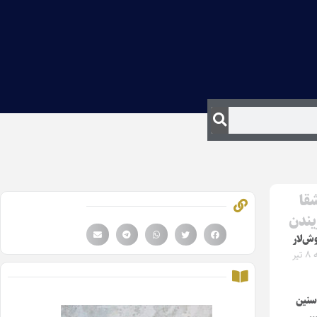
قا
یندن
ش‌لار
دوشنبه ۸ تیر
 سنین
…