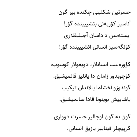
حسرتین شکلینی چکنده بیر گون
آناسیز کؤرپه‌نی بئشییینده گؤر!
ایسته‌سن داداسان آجیلیقلاری
کؤلگه‌سیز انسانی ائشییینده گؤر!
کؤوره‌لیب انسانلار، دویغولار کوسوب،
کؤچوبدور زامان دا یانلیز قالمیشیق.
گوندوزو آخشاما یالاندان تیکیب
یاشاییش بوینونا قادا سالمیشیق.
گون به گون اوجالیر حسرت دوواری
کرپیچلر قیناییر یازیق انسانی.