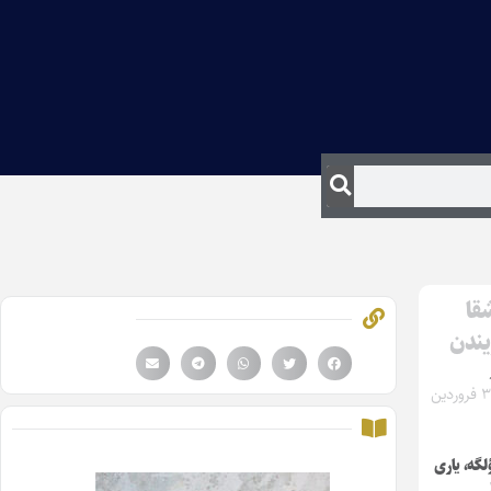
قا
یندن
شنبه ۳۰ فروردین
لگه، یاری