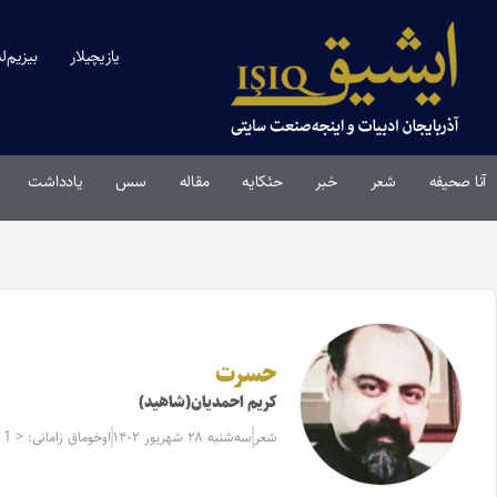
یازیچیلار
بیزیم‌ل
آنا صحیفه
شعر
خبر
حئکایه
مقاله‌
سس
یادداشت
حسرت
کریم احمدیان(شاهید)
شعر
سه‌شنبه ۲۸ شهریور ۱۴۰۲
اوخوماق زامانی: < 1 دقیقه