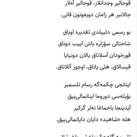
قوجالیر وجدانلار، قوجالیر آه‌لار
جالانیر هر زامان دویغونون قانی.
بو رسمی دئییلدی تقدیره اویاق
شاختالی سؤزلره باش اییب دوناق
قورخودان آسلاناق یالان دونیایا
قیسالاق، هئی یاناق، اوجوز آللاناق.
اینانجی چکمه‌گه رسام تلسمیر
بؤیله‌سی دوروما اینانمالی‌ییق
آیدینجا باخماغا نه‌لر گرکیر
هله «شاهید» دایان دایانمالی‌ییق.
تلسمه گله‌جک یاخشی باخیشلار