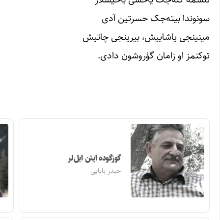
سونوندا بیته‌جک حسرتین آدی
مینینجی یاشاییش، بیرینجی چاتیش
توکنمز او زامان گؤروشون دادی.
گوزگوده ایتن ایل‌لر
حیدر بابایی