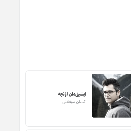
ایشیق‌دان اؤنجه
ائلمان موغانلی