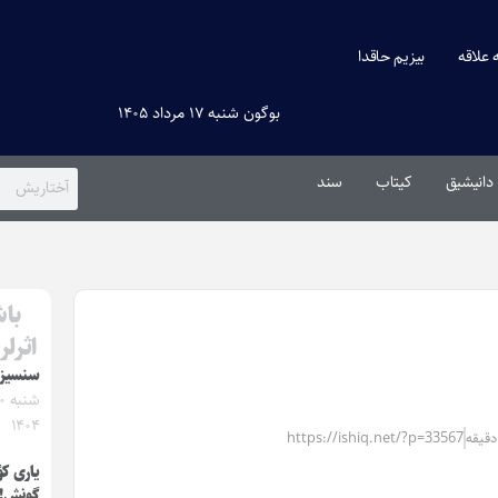
ه علاقه
بیزیم حاقدا
بوگون شنبه ۱۷ مرداد ۱۴۰۵
دانیشیق
کیتاب
سند
باش
اثرلر
سنسیز
۱۴۰۴
https://ishiq.net/?p=33567
یاری کؤ
گونش!