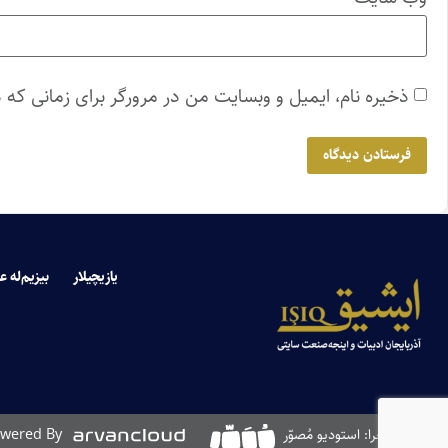
ذخیره نام، ایمیل و وبسایت من در مرورگر برای زمانی که 
یازیچیلار
بیزیم‌له ع
طراحی و اجرا: استودیو مُصوّر
wered By