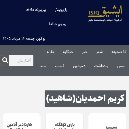
یازیچیلار
بیزیم‌له علاقه
بیزیم حاقدا
بوگون جمعه ۱۶ مرداد ۱۴۰۵
آنا صحیفه
شعر
خبر
حئکایه
مقاله‌
سس
یادداشت
دانیشیق
کیتاب
سند
کریم احمدیان(شاهید)
یاری کؤلگه،
هاردادیر آنامین
سنسیز