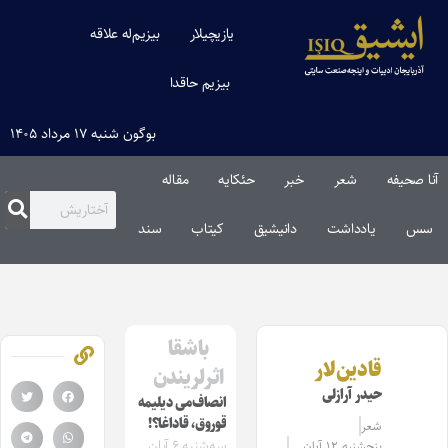
یازیچیلار
بیزیم‌له علاقه
بیزیم حاقدا
بوگون شنبه ۱۷ مرداد ۱۴۰۵
آنا صحیفه
شعر
خبر
حئکایه
مقاله‌
سس
یادداشت
دانیشیق
کیتاب
سند
باشقا
قادین‌لار
اثرلریندن
حیدر آرازلی
انصاف‌می دیلیمه
قوروق، قاداغا؟!
شعر
سه‌شنبه ۶ آبان
پنجشنبه ۱۲ آبان