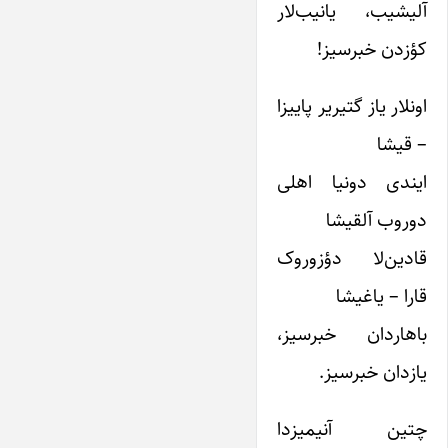
آلیشیب، یانیب‌لار
کؤزدن خبرسیز!
اونلار یاز گتیریر پاییزا
– قیشا
ایندی دونیا اهلی
دوروب آلقیشا
قادین‌لا دؤزوروک
قارا – یاغیشا
باهاردان خبرسیز،
یازدان خبرسیز.
چتین آنیمیزدا