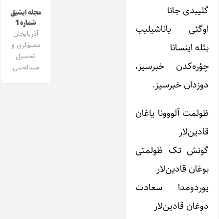
گلیبدی جانا
مجله ایشیق
شماره 1
اوگئی یاناشیلیب
آذربایجان
معلم‌لری و
بئله اینسانا
تحصیل
چؤره‌کدن خبرسیز،
مساله‌سی
دوزدان خبرسیز.
ظولمت آلووونا یاغان
قادین‌لار
گونش تک ظولمتی
بوغان قادین‌لار
یوردومدا سعادت
دوغان قادین‌لار