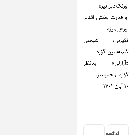
اؤرنک‌دیر بیزه
او قدرت بخش ائدیر
اوره‌ییمیزه
قئیرتی، هیمتی
گلمه‌سین گؤزه-
«آرازلی»! بدنظر
گؤزدن خبرسیز.
۱۰ آبان ۱۴۰۱
گوزگوده