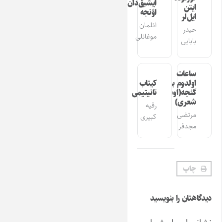
ایشیق‌دان
ایتن
اؤنجه
ایل‌لر
ائلمان
حیدر
موغانلی
بابایی
ساعات
اولدوم بیر
کیتاب
گئجه(اوشاق
تانیتیمی
شعری)
رقیه
مرتضی
کبیری
مجدفر
چاپ
دیدگاهتان را بنویسید