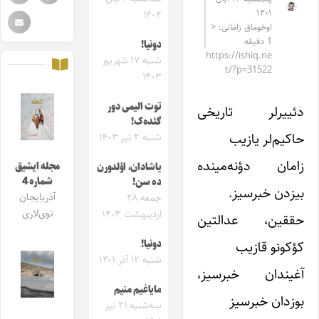
۱۴۰۱
۱۴۰۴
اوخوماق زامانی: <
1 دقیقه
دونیا!
https://ishiq.ne
شنبه ۱۷ شهریور
t/?p=31522
۱۴۰۳
توت الیمی دور
دئییرلر تاریخی
گئده‌ک!
حاکیم‌لر یازیب
شنبه ۲ تیر ۱۴۰۳
زامان دؤنه‌مینده
مجله ایشیق
یاشادان، اؤلدورن
شماره 4
‌ده سن!
بیزدن خبرسیز.
آذربایجان
جمعه ۲۸
توی‌لاری
اردیبهشت ۱۴۰۳
حققین، عدالتین
کؤکونو قازیب
دونیا!
شنبه ۱۲ آذر ۱۴۰۱
آغیندان خبرسیز،
مایاغیم منیم
بوزدان خبرسیز
سه‌شنبه ۲۱ تیر