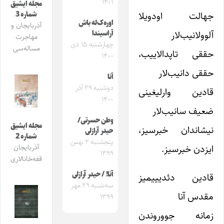
۱۴۰۱
مجله ایشیق
جهالت اودویلا
شماره 3
اوره‌ک‌له باش
آذربایجان و
آلوولانیب‌لار
آراسیندا
مهاجرت
چهارشنبه ۱۵ دی
مساله‌سی
حققی تاپدالاییب،
۱۴۰۰
حققی دانیب‌لار
آنا
دوشنبه ۲۹ آذر
قادین وارلیغینی
۱۴۰۰
ضعیف سانیب‌لار
وطن حسرتی/
مجله ایشیق
نیشاندان خبرسیز،
حیدر آرازلی
شماره 2
پنجشنبه ۲ بهمن
ایزدن خبرسیز.
آذربایجان
۱۳۹۹
قفه‌خانالاری
آنا! / حیدر آرازلی
قادین دئدیییمیز
سه‌شنبه ۲۹ مهر
مقدس آنا
۱۳۹۹
زمانه جووروندن