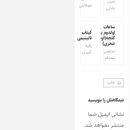
حیدر
موغانلی
بابایی
ساعات
اولدوم بیر
کیتاب
گئجه(اوشاق
تانیتیمی
شعری)
رقیه
مرتضی
کبیری
مجدفر
چاپ
دیدگاهتان را بنویسید
نشانی ایمیل شما
منتشر نخواهد شد.