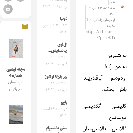
شعر
اردیبهشت ۱۴۰۴
سه‌شنبه ۲۴ خرداد
۱۴۰۱
دونیا
اوخوماق زامانی: < 1
شنبه ۳ شهریور
دقیقه
۱۴۰۳
https://ishiq.net
/?p=30835
ال‌لری
چاتسایدی…
نه شیرین
یکشنبه ۱۹
فروردین ۱۴۰۳
نه موبا‌رک!
مجله ایشیق
شماره 4
اودوملو آیاقلاریندا
بیر پارچا اولدوز
آذربایجان
یکشنبه ۱۲
باش ایمک.
توی‌لاری
فروردین ۱۴۰۳
باییر
گلیملی گئدیملی
دوشنبه ۱۴ اسفند
۱۴۰۲
دونیانین
قالاسی بالاسی‌سان
سنی یاشییرام