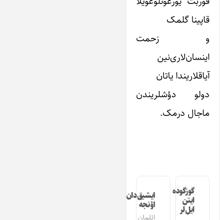
قوربت یورغونلوغویلا
قاپینا گلمک
و زحمت
اینسان‌لاری‌نین
آیاقلاریندا یاتان
دولو دؤشلریندن
ماجال درمک.
گوزگوده
ایشیق‌دان
ایتن
اؤنجه
ایل‌لر
ائلمان