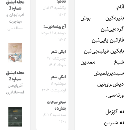
دده‌م!
مجله ایشیق
آنام.
یکشنبه ۱۴ آبان
شماره 3
۱۴۰۲
آذربایجان و
بئیره‌کین بوش
مهاجرت
آخ بیلسه‌نیز…!
گرده‌یی‌نین
مساله‌سی
دوشنبه ۱۶ مرداد
قازانین یایی‌نین
۱۴۰۲
بابکین قیلینجی‌نین
ایکی شعر
چهارشنبه ۱۷
شیخ ممدین
خرداد ۱۴۰۲
سیندیریلمیش
مجله ایشیق
ایکی شعر
شماره 2
دیش‌لری‌نین
دوشنبه ۱۱
آذربایجان
اردیبهشت ۱۴۰۲
قفه‌خانالاری
ور‌ثه‌سی.
سحر ساعات
بئش‌ده
نه گؤزه‌ل
سه‌شنبه ۲۲ آذر
نه شیرین
۱۴۰۱