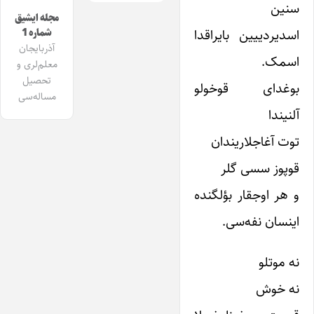
سنین
مجله ایشیق
اسدیردییین بایراقدا
شماره 1
آذربایجان
اسمک.
معلم‌لری و
تحصیل
بوغدای قوخولو
مساله‌سی
آلنیندا
توت آغاجلاریندان
قوپوز سسی گلر
و هر اوجقار بؤلگنده
اینسان نفه‌سی.
نه موتلو
نه خوش