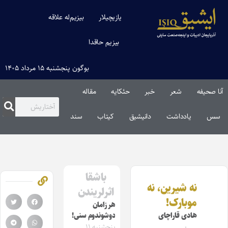
یازیچیلار
بیزیم‌له علاقه
بیزیم حاقدا
بوگون پنجشنبه ۱۵ مرداد ۱۴۰۵
آنا صحیفه
شعر
خبر
حئکایه
مقاله‌
سس
یادداشت
دانیشیق
کیتاب
سند
باشقا
نه شیرین، نه
اثرلریندن
موبا‌رک!
هر زامان
هادی قاراچای
دوشوندوم سنی!
پنجشنبه ۱۱