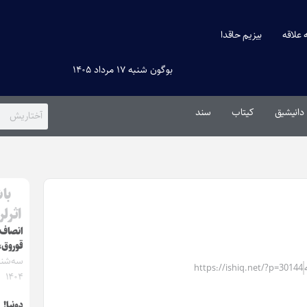
ه علاقه
بیزیم حاقدا
بوگون شنبه ۱۷ مرداد ۱۴۰۵
دانیشیق
کیتاب
سند
با
اثرل
انصاف‌
قوروق، 
https://ishiq.net/?p=30144
۱۴۰۴
دونیا!