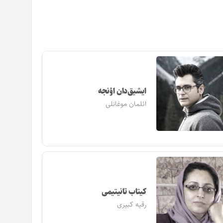
ایشیق‌دان اؤنجه
ائلمان موغانلی
کیتاب تانیتیمی
رقیه کبیری