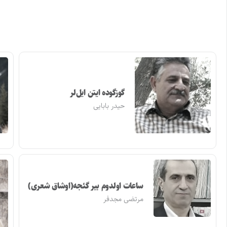
گوزگوده ایتن ایل‌لر
حیدر بابایی
ساعات اولدوم بیر گئجه(اوشاق شعری)
مرتضی مجدفر