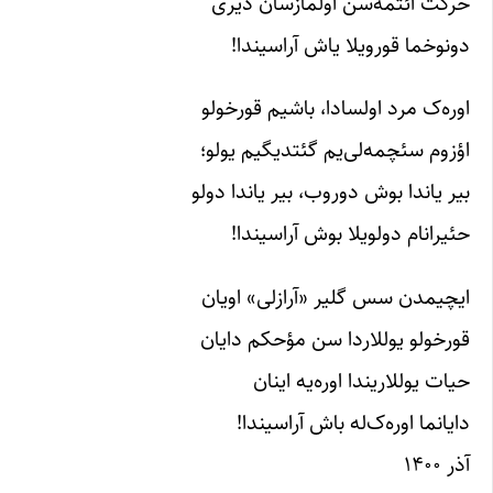
حرکت ائتمه‌سن اولمازسان دیری
دونوخما قورویلا یاش آراسیندا!
اوره‌ک مرد اولسادا، باشیم قورخولو
اؤزوم سئچمه‌لی‌یم گئتدیگیم یولو؛
بیر یاندا بوش دوروب، بیر یاندا دولو
حئیرانام دولویلا بوش آراسیندا!
ایچیمدن سس گلیر «آرازلی» اویان
قورخولو یوللاردا سن مؤحکم دایان
حیات یوللاریندا اوره‌یه اینان
دایانما اوره‌ک‌له باش آراسیندا!
آذر ۱۴۰۰