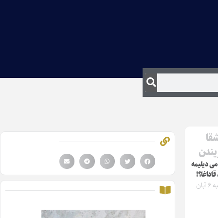
شقا
ریندن
می دیلیمه
قاداغا؟!
سه‌شنبه ۶ آبان