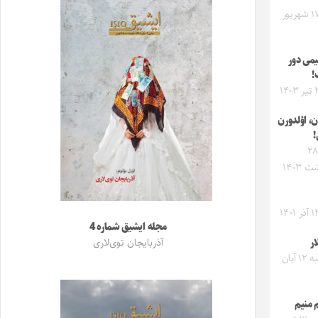
شنبه ۱۷ شهریور
یمی دور
!
ن، اؤلدورن
!
جمعه ۲۸
 ۱۴۰۳
مجله ایشیق شماره 4
ار
آذربایجان توی‌لاری
پنجشنبه ۱۲ آبان
 منیم