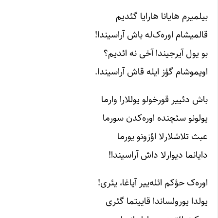
بیلمیرم هایانا هارایا گئدیم
قالمیشام اوره‌ک‌له باش آراسیندا!
بو یول آیرجیندا آخی نه ائدیم؟
اویموشام گؤز ایله قاش آراسیندا.
باش دئییر قورخولو یوللارا وارما
یولونو سئچنده اوره‌کدن سورما
عبث تلاشلارلا اؤزونو یورما
دایانما دیوارلا داش آراسیندا!
اوره‌ک حؤکم ائله‌ییر آیاغا، یئری!
یولدا یورولساندا قاییتما گئری