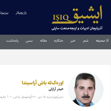
یازیچیلار
بیزیم‌ل
آنا صحیفه
شعر
خبر
حئکایه
مقاله‌
سس
یادداشت
اوره‌ک‌له باش آراسیندا
حیدر آرازلی
شعر
چهارشنبه ۱۵ دی ۱۴۰۰
اوخوماق زامانی: < 1 دقیقه