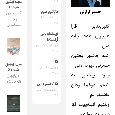
۱۴۰۱
مجله ایشیق
شماره 3
حیدر آرازلی
مایاغیم منیم
آذربایجان و
سه‌شنبه ۲۱ تیر
مهاجرت
۱۴۰۱
مساله‌سی
گتیریبدیر قارا
اوره‌ک‌له باش
هیجران یئنه‌ده جانه
آراسیندا
منی
چهارشنبه ۱۵ دی
۱۴۰۰
ائده جکدیر وطنین
آنا
حسرتی دیوانه منی
مجله ایشیق
دوشنبه ۲۹ آذر
شماره 2
۱۴۰۰
چاره یوخدور نه
آذربایجان
قفه‌خانالاری
ائدیم دوغما وطن
آنا! / حیدر آرازلی
سه‌شنبه ۲۹ مهر
عاشیقی‌یم
۱۳۹۹
وطنیم ائیله‌ییب اؤز
شمعینه پروانه منی