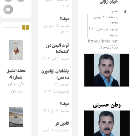
حیدر آرازلی
۱۴۰۴
شعر
پنجشنبه ۲ بهمن
دونیا!
۱۳۹۹
شنبه ۱۷ شهریور
اوخوماق زامانی: < 1
۱۴۰۳
دقیقه
https://ishiq.net
توت الیمی دور
/?p=25755
گئده‌ک!
شنبه ۲ تیر ۱۴۰۳
مجله ایشیق
یاشادان، اؤلدورن
شماره 4
‌ده سن!
آذربایجان
جمعه ۲۸
توی‌لاری
اردیبهشت ۱۴۰۳
وطن حسرتی
دونیا!
شنبه ۱۲ آذر ۱۴۰۱
قادین‌لار
پنجشنبه ۱۲ آبان