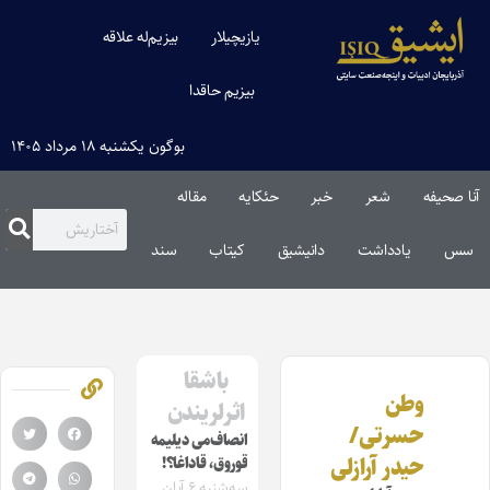
یازیچیلار
بیزیم‌له علاقه
بیزیم حاقدا
بوگون یکشنبه ۱۸ مرداد ۱۴۰۵
آنا صحیفه
شعر
خبر
حئکایه
مقاله‌
سس
یادداشت
دانیشیق
کیتاب
سند
باشقا
وطن
اثرلریندن
حسرتی/
انصاف‌می دیلیمه
حیدر آرازلی
قوروق، قاداغا؟!
سه‌شنبه ۶ آبان