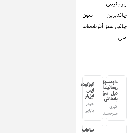
وارلیغیمی
چاتدیرین سون
چاغی سیز آذربایجانه
منی
«اومسوق»
گوزگوده
رومانیندا
ایتن
دیل، سؤز،
ایل‌لر
یادداش
حیدر
کبری
بابایی
میرحسینی
ساعات