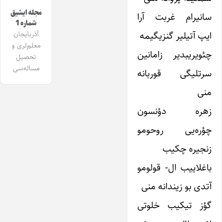
مجله ایشیق
سانیرام غربت آرا
شماره 1
ایپ آتیلیر گنزیگیمه
آذربایجان
معلم‌لری و
چئویریبدیر زامانین
تحصیل
مساله‌سی
سرتلیگی قوربانه
منی
زهره دؤنسون
چؤره‌یی روحومو
زنجیره چکیب
باغلاییب ال- قولومو
آتدی بو زیندانه منی
گؤز تیکیب خلوتی