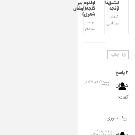
ایشیق‌دان
اولدوم بیر
اؤنجه
گئجه(اوشاق
شعری)
ائلمان
مرتضی
موغانلی
مجدفر
چاپ
۲ پاسخ
شنبه ۱۷ دی ۱۴۰۱ در
هجران
۲۳:۱۵
گفت:
اورک سوزی
پنجشنبه ۳۰
مصطفی
اردیبهشت ۱۴۰۰ در