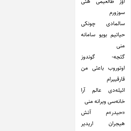
اؤز طالعیمی هئی
سوزورم
سالمادی چونکی
حیاتیم بویو سامانه
منی
گئجه- گوندوز
اوتوروب باعثی من
قارقییرام
ائیله‌دی عالم آرا
خانه‌سی ویرانه منی
«حیدر»م آتش
هیجران اریدیر