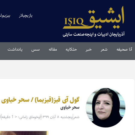
یازیچیلار
بیزیم‌ل
آنا صحیفه
شعر
خبر
حئکایه
مقاله‌
سس
یادداشت
گول آی قیز(قیزیما) / سحر خیاوی
سحر خیاوی
شعر
پنجشنبه ۸ آبان ۱۳۹۹
اوخوماق زامانی: < 1 دقیقه
5