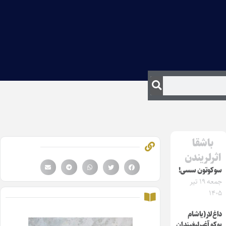
باشقا
اثرلریندن
سوکوتون سسی!
جمعه ۱۹ تیر
۱۴۰۵
داغ‌لار(یاشام
یوکو آغیرلیغیندان