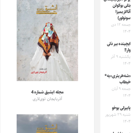
بئلی بوکولن
آتالاریمیزا
سونولور)
جمعه ۱۲ دی
۱۴۰۴
ایچینده بیر دَلی
وار!!
یکشنبه ۹ آذر
۱۴۰۴
«شه‌هر‌یئری»‌یه*
خیطاب
جمعه ۹ آبان
مجله ایشیق شماره 4
۱۴۰۴
آذربایجان توی‌لاری
پاییزلی یوخو
شنبه ۲۹ شهریور
۱۴۰۴