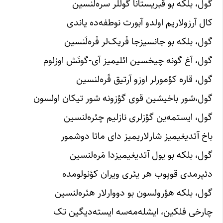
گول، بلکه بو قبریستانا گوللر سره‌لَنسین
کال آرزولاریم اولدو آبورت نوطفه‌ده یاندی
گول، بلکه بو جانسیزجا فَریک‌لر فَره‌لَنسین
گول، آغ گونه چیخسین ائلیمیز آی-گونَش اوزلوم
گول، قاره کؤمورلر اوزو آرتیق قَره‌لنسین
گول،شور باخیشین قوی گؤزونه شور تیکان اولسون
گول، ایستمه‌ین گؤزلری نازلیم چئره‌لنسین
باخ آتدیغیمیز شارلاریمیز دای ماتا دوشمور
گول، بلکه بو یول آتدیغیمیزدا مَره‌لنسین
دئپرمدی قوپوب هر یئری ویران کؤنولومده
گول، بلکه هؤرولسون بو دووارلار هئره‌لنسین
چارخی فلکین، ایشله‌مه‌سه ایسته‌دیگین تک