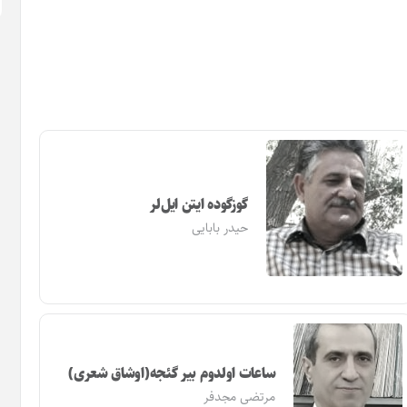
گوزگوده ایتن ایل‌لر
حیدر بابایی
ساعات اولدوم بیر گئجه(اوشاق شعری)
مرتضی مجدفر