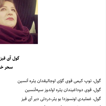
گول آی قیز(
سحر خی
گول، توپ کیمی قوی گؤی اوجالیقدان یئره اَنسین
گول، قوی دوداغیندان یئره اولدوز سپه‌لَنسین
گول، غملیدی اونسوزدا بو یئر،دردلی دیر آی قیز