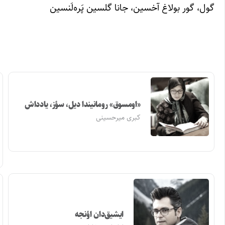
گول، گور بولاغ آخسین، جانا گلسین پَره‌لَنسین
«اومسوق» رومانیندا دیل، سؤز، یادداش
کبری میرحسینی
ایشیق‌دان اؤنجه