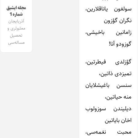
سولغون یاناقلارین،
مجله ایشیق
شماره 1
نگران گؤزون
آذربایجان
معلم‌لری و
زامانین باخیشی،
تحصیل
مساله‌سی
گوزودو آنا!
گؤزلدی فیطرتین،
تمیزدی ذاتین،
سنسن باغیشلایان
منه حیاتین،
دیلیندن سوزولوب
اخان بایاتین
محبت نغمه‌سی،