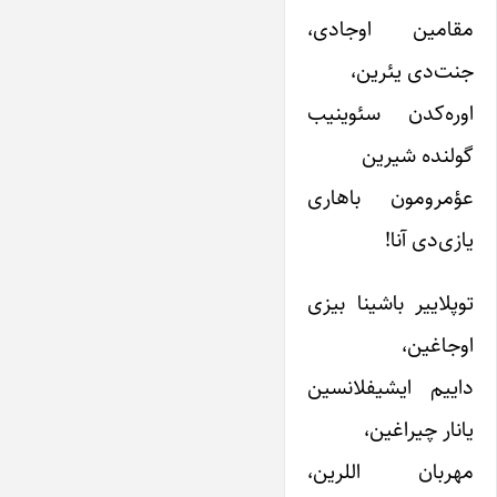
مقامین اوجادی،
جنت‌دی یئرین،
اوره‌کدن سئوینیب
گولنده شیرین
عؤمرومون باهاری
یازی‌دی آنا!
توپلاییر باشینا بیزی
اوجاغین،
داییم ایشیفلانسین
یانار چیراغین،
مهربان اللرین،