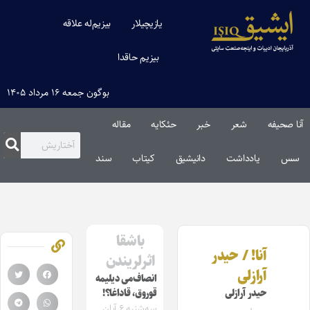
یازیچیلار
بیزیم‌له علاقه
بیزیم حاقدا
بوگون جمعه ۱۶ مرداد ۱۴۰۵
آنا صحیفه
شعر
خبر
حئکایه
مقاله‌
سس
یادداشت
دانیشیق
کیتاب
سند
باشقا
آنا! / حیدر
اثرلریندن
آرازلی
انصاف‌می دیلیمه
حیدر آرازلی
قوروق، قاداغا؟!
سه‌شنبه ۶ آبان