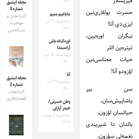
قیریشلار
۱۴۰۱
مجله ایشیق
شماره 3
حسرت یوللاری‌نین
مایاغیم منیم
آذربایجان و
سه‌شنبه ۲۱ تیر
ایزی‌دی آنا!
مهاجرت
۱۴۰۱
مساله‌سی
نیگران اوره‌یین،
اوره‌ک‌له باش
تیتره‌ین اللر
آراسیندا
چهارشنبه ۱۵ دی
حیات معناسی‌نین
۱۴۰۰
اؤزودو آنا!
آنا
مجله ایشیق
دوشنبه ۲۹ آذر
شماره 2
سن بیر
۱۴۰۰
آذربایجان
قفه‌خانالاری
یاشاییش‌سان،
وطن حسرتی/
حیدر آرازلی
حیاتسان اؤزون،
پنجشنبه ۲ بهمن
۱۳۹۹
بالدان دا شیریندی
نغمه‌لی سؤزون،