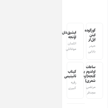
گوزگوده
ایشیق‌دان
ایتن
اؤنجه
ایل‌لر
ائلمان
حیدر
موغانلی
بابایی
ساعات
اولدوم بیر
کیتاب
گئجه(اوشاق
تانیتیمی
شعری)
رقیه
مرتضی
کبیری
مجدفر