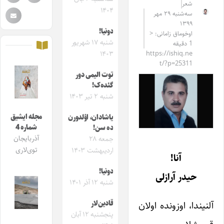
شعر
۱۴۰۴
سه‌شنبه ۲۹ مهر
۱۳۹۹
دونیا!
اوخوماق زامانی: <
شنبه ۱۷ شهریور
1 دقیقه
۱۴۰۳
https://ishiq.ne
t/?p=25311
توت الیمی دور
گئده‌ک!
شنبه ۲ تیر ۱۴۰۳
مجله ایشیق
یاشادان، اؤلدورن
شماره 4
‌ده سن!
آذربایجان
جمعه ۲۸
توی‌لاری
اردیبهشت ۱۴۰۳
آنا!
دونیا!
حیدر آرازلی
شنبه ۱۲ آذر ۱۴۰۱
قادین‌لار
آلنیندا، اوزونده اولان
پنجشنبه ۱۲ آبان