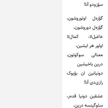
سؤزودو آنا!
گؤزه‌ل اوتوروشون،
گؤزه‌ل دوروشون،
عاغیل‌لا، کمال‌لا
اولور هر ایشین،
معنالی سوکوتون،
درین باخیشین
دونیانین ان بؤیوک
رازی‌دی آنا!
عشقین دونیا قده‌ر،
سئوگینسه درین،