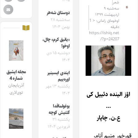
۱۴۰۵
شعر
سه‌شنبه ۹
دوستاق شه‌هر
اردیبهشت ۱۳۹۹
سه‌شنبه ۲۸
اوخوماق زامانی: < 1
بهمن ۱۴۰۴
دقیقه
https://ishiq.net
/?p=24207
«یانیق کرم» چال،
اوخو!
دوشنبه ۱۵ دی
۱۴۰۴
مجله ایشیق
ایندی ایسینیر
شماره 4
اوره‌ییم
آذربایجان
یکشنبه ۱۳ مهر
توی‌لاری
اؤز الینده دئییل کی
۱۴۰۴
…
بوغولماقدا
گئنیش کوچه
ع.ن. چاپار
یکشنبه ۳۱
فروردین ۱۴۰۴
قورخور منیم آنام،