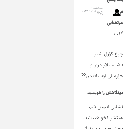
سه‌شنبه ۹
فریبا
اردیبهشت ۱۳۹۹ در
۲۳:۱۷
مرتضایی
گفت:
چوخ گؤزل شعر
یاشاسینلار عزیز و
حؤرمتلی اوستادیمیز??
دیدگاهتان را بنویسید
نشانی ایمیل شما
منتشر نخواهد شد.
بخش‌های موردنیاز