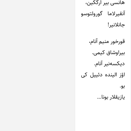
هانسی بیر اَرکَکین،
آنقیرلاما گورولتوسو
جانلانیر!
قورخور منیم آنام،
بیراوشاق کیمی.
دیکسه‌نیر آنام.
اؤز الینده دئییل کی
بو.
یازیقلار بونا…