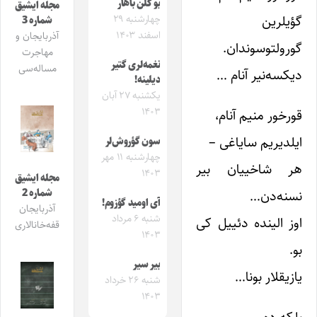
بو گلن باهار
مجله ایشیق
گؤیلرین
چهارشنبه ۲۹
شماره 3
اسفند ۱۴۰۳
آذربایجان و
گورولتوسوندان.
مهاجرت
نغمه‌لری گتیر
مساله‌سی
دیکسه‌نیر آنام …
دیلینه!
یکشنبه ۲۷ آبان
۱۴۰۳
قورخور منیم آنام،
ایلدیریم سایاغی –
سون گؤروش‌لر
چهارشنبه ۱۱ مهر
هر شاخییان بیر
۱۴۰۳
مجله ایشیق
نسنه‌دن…
شماره 2
آی اومید گؤزوم!
آذربایجان
شنبه ۶ مرداد
اوز الینده دئییل کی
قفه‌خانالاری
۱۴۰۳
بو.
بیر سیر
یازیقلار بونا…
شنبه ۲۶ خرداد
۱۴۰۳