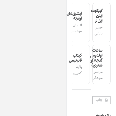
گوزگوده
ایشیق‌دان
ایتن
اؤنجه
ایل‌لر
ائلمان
حیدر
موغانلی
بابایی
ساعات
اولدوم بیر
کیتاب
گئجه(اوشاق
تانیتیمی
شعری)
رقیه
مرتضی
کبیری
مجدفر
چاپ
یک پاسخ