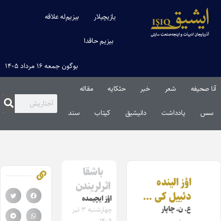
یازیچیلار
بیزیم‌له علاقه
بیزیم حاقدا
بوگون جمعه ۱۶ مرداد ۱۴۰۵
آنا صحیفه
شعر
خبر
حئکایه
مقاله‌
سس
یادداشت
دانیشیق
کیتاب
سند
باشقا
اؤز الینده
اثرلریندن
دئییل کی …
اؤز ایچیمده
ع. ن. چاپار
چهارشنبه ۳ تیر