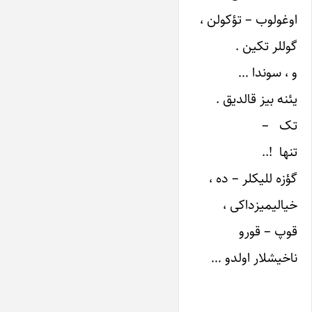
اوغولوب – تؤکولن ،
گوللر تکین .
و ، سوندا …
یئنه بیز قالدیق .
تک –
تنها !..
گؤزه للیکلر – ده ،
خیالیمیزداکی ،
قوپ – قورو
ناخیشلار اولدو …