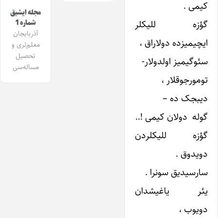
کیمی .
مجله ایشیق
گؤزه للیکلر
شماره 1
آذربایجان
ایچیمیزده دولاراق ،
معلم‌لری و
تحصیل
سئوگیمیز اولدولار-
مساله‌سی
تومورجوقلار ،
دیبجک ده –
گوله دولان کیمی !..
گؤزه للیکلردن
دویدوق .
سارسیدیق سونرا .
یئر یاغیشدان
دویوب ،