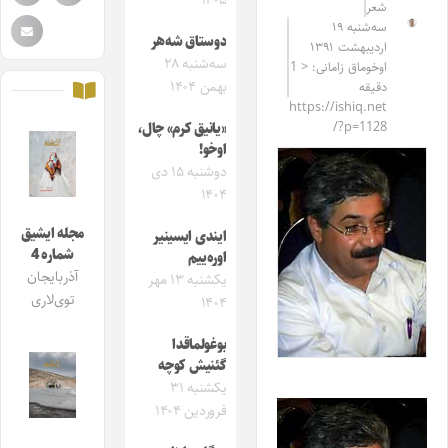
۱۴۰۵
شعر
سه‌شنبه ۱۹
دوستاق شه‌هر
اردیبهشت ۱۳۹۱
سه‌شنبه ۲۸
اوخوماق زامانی: < 1
بهمن ۱۴۰۴
دقیقه
https://ishiq.net
/?p=1128
«یانیق کرم» چال،
اوخو!
دوشنبه ۱۵ دی
۱۴۰۴
مجله ایشیق
ایندی ایسینیر
شماره 4
اوره‌ییم
آذربایجان
یکشنبه ۱۳ مهر
توی‌لاری
۱۴۰۴
بوغولماقدا
گئنیش کوچه
یکشنبه ۳۱
فروردین ۱۴۰۴