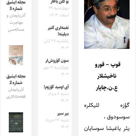
بو گلن باهار
مجله ایشیق
چهارشنبه ۲۹
شماره 3
اسفند ۱۴۰۳
آذربایجان و
مهاجرت
نغمه‌لری گتیر
مساله‌سی
دیلینه!
یکشنبه ۲۷ آبان
۱۴۰۳
سون گؤروش‌لر
قوپ – قورو
چهارشنبه ۱۱ مهر
۱۴۰۳
ناخیشلار
مجله ایشیق
شماره 2
ع.ن.چاپار
آی اومید گؤزوم!
آذربایجان
شنبه ۶ مرداد
قفه‌خانالاری
۱۴۰۳
گؤزه للیکلره
بیر سیر
سوسودوق ،
شنبه ۲۶ خرداد
یئر یاغیشا سوسایان
۱۴۰۳