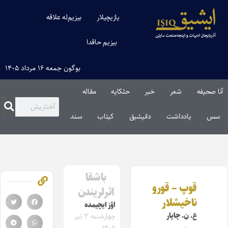
یازیچیلار
بیزیم‌له علاقه
بیزیم حاقدا
بوگون جمعه ۱۶ مرداد ۱۴۰۵
آنا صحیفه
شعر
خبر
حئکایه
مقاله‌
سس
یادداشت
دانیشیق
کیتاب
سند
باشقا
قوپ – قورو
اثرلریندن
ناخیشلار
اؤز ایچیمده
ع. ن. چاپار
چهارشنبه ۳ تیر