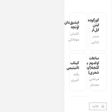
گوزگوده
ایشیق‌دان
ایتن
اؤنجه
ایل‌لر
ائلمان
حیدر
موغانلی
بابایی
ساعات
اولدوم بیر
کیتاب
گئجه(اوشاق
تانیتیمی
شعری)
رقیه
مرتضی
کبیری
مجدفر
چاپ