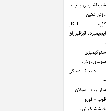
شیرتاشیرتلی پالچیغا
دؤنن تکین .
گؤزه للیکلر
ایچیمیزده قیژقیراراق
،
سئوگیمیزی
سولدوردولار ،
– دیبجک ده کی
–
سارالیب – سولان ،
قوپ – قورو ،
خیششاخیش ،