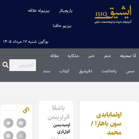
یازیچیلار
بیزیم‌له علاقه
بیزیم حاقدا
بوگون شنبه ۱۷ مرداد ۱۴۰۵
آنا صحیفه
شعر
خبر
حئکایه
مقاله‌
سس
یادداشت
دانیشیق
کیتاب
سند
باشقا
اولمایایدی
اثرلریندن
سون باهار! /
اومیدیمین
محمد
کول‌لری
سه‌شنبه ۲۸