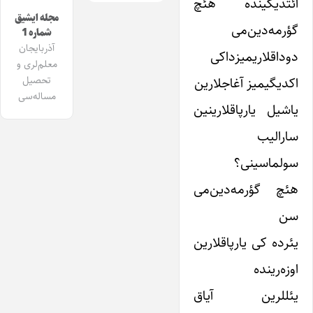
ائتدیگینده هئچ‌
مجله ایشیق
گؤرمه‌دین‌می
شماره 1
آذربایجان
دوداقلاریمیزداکی
معلم‌لری و
تحصیل
اکدیگیمیز آغاجلارین
مساله‌سی
یاشیل یارپاقلارینین
سارالیب
سولماسینی؟
هئچ‌ گؤرمه‌دین‌می
سن
یئرده کی یارپاقلارین
اوزه‌رینده
یئللرین آیاق