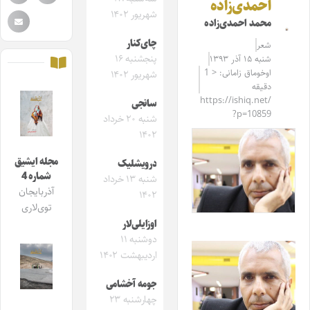
احمدی‌زاده
شهریور ۱۴۰۲
محمد احمدی‌زاده
چای‌کنار
شعر
پنجشنبه ۱۶
شنبه ۱۵ آذر ۱۳۹۳
اوخوماق زامانی: < 1
شهریور ۱۴۰۲
دقیقه
https://ishiq.net/
سانجی‌
?p=10859
شنبه ۲۰ خرداد
۱۴۰۲
مجله ایشیق
درویشلیک
شماره 4
شنبه ۱۳ خرداد
آذربایجان
۱۴۰۲
توی‌لاری
اوزایلی‌لار
دوشنبه ۱۱
اردیبهشت ۱۴۰۲
جومه آخشامی
چهارشنبه ۲۳