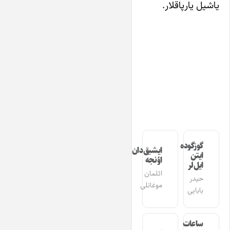
یاشیل یارپاقلار.
گوزگوده
ایشیق‌دان
ایتن
اؤنجه
ایل‌لر
ائلمان
حیدر
موغانلی
بابایی
ساعات