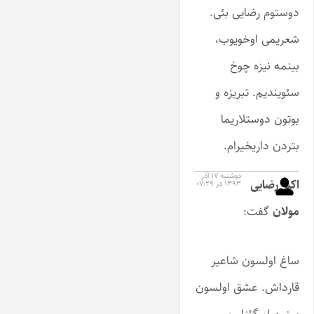
دوستوم رضایی بئی.
شعریمی اوخویوب،
بینمه نیزه چوخ
سئویندیم. تبریزه و
بوتون دوستلاریما
بتردن داریخیرام.
دوشنبه ۱۷ آذر
اکبر رضایی
۱۳۹۳ در ۰۷:۲۹
مولان
گفت:
ساغ اولسون شاعیر
قارداش. عشق اولسون
سنین او گؤزل و