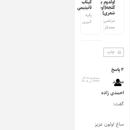
اولدوم بیر
کیتاب
گئجه(اوشاق
تانیتیمی
شعری)
رقیه
مرتضی
کبیری
مجدفر
چاپ
۲ پاسخ
سه‌شنبه ۱۸ آذر
محمد
۱۳۹۳ در ۰۳:۰۸
احمدی زاده
گفت:
ساغ اولون عزیز