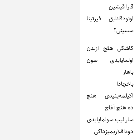
قارا قیشین
اونودقانلیق فیرتینا
سسینی؟
کاشکی هئچ ازلدن
اولمایایدی سون
باهار
باخچادا
اکیلمه‌یئیدی هئچ
ده هئچ آغاج
سارالیب سولمایایدی
دوداقلاریمیزداکی