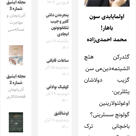
مجله ایشیق
فروردین ۱۴۰۲
شماره 3
اولمایایدی سون
پنجره‌دن داش
آذربایجان و
گلیر و جیب
مهاجرت
باهار
!
تئلئفونونون
مساله‌سی
ایجادی
محمد احمدی‌زاده
یکشنبه ۱۸ دی
۱۴۰۱
گئدرکن هئچ‌
ساعات قاباغی
ائشیتمه‌دین‌می سن
سه‌شنبه ۱۵ آذر
۱۴۰۱
مجله ایشیق
گزیب دولاشان
شماره 2
کهلیک بولاغی
آذربایجان
یئللرین-
دوشنبه ۲۹ آذر
قفه‌خانالاری
۱۴۰۰
اوغولتولارینین
گولونج سسلرینی؟
اوشاقلیق
سه‌شنبه ۱۱ آبان
باخچانی ترک
۱۴۰۰