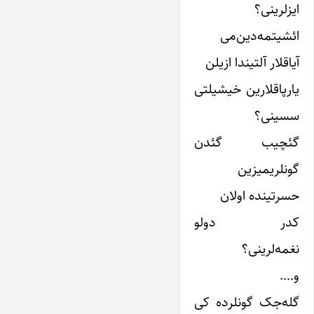
ایزلرینی؟
ائشیتمه‌دین‌می
آیاقلار آلتیندا ازیلن
یارپاقلارین خیشیلتی
سسینی؟
گئچیب گئدن
گونلریمیزین
حسرتینده اولان
کدر دولو
نغمه‌لرینی؟
و….
گله‌جک گونلرده کی