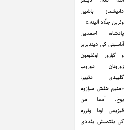
ائله سه، ‌دینمز
دانیشماز باشین
وئرین جلّاد اَلینه.»
پادشاه، احمدین
آناسینی کی ‌دیندیریر
و گؤرور اوغلونون
زورونان دوروب
گلیبدی دئییر:
«منیم هئش سؤزوم
یوخ. آمما من
قیزیمی اونا وئررم
کی یئتمیش یئددی