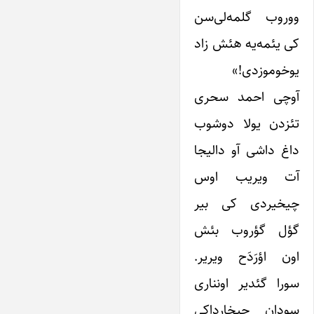
ووروب گلمه‌لی‌سن
کی یئمه‌یه هئش زاد
یوخوموزدی!»
آوچی احمد سحری
تئزدن یولا دوشوب
داغ داشی آو دالیجا
آت ویریب اوس
چیخیردی کی بیر
گؤل گؤروب بئش
اون اؤرَدَح ویریر.
سورا گئدیر اونناری
سودان چیخارداکی