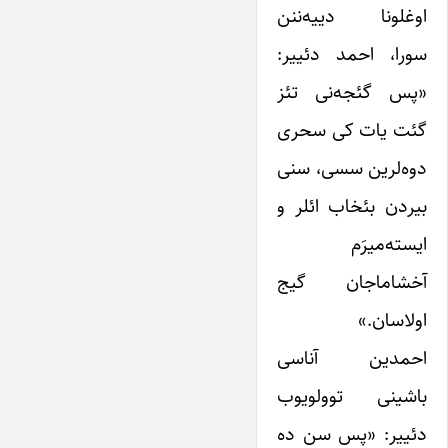
اوغلونا ‌دییه‌ننن
سورا، احمد دئییر:
«پس گئجه‌نی تئز
گئت یات کی سحری
دوه‌لرین سسی، سنی
بیردن بئخاب ائلر و
ایسته‌میرَم
آخشاماجان گیج
اولاسان.»
احمدین آناسی
باشینی توولویوب
دئییر: «پس سن ده