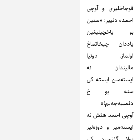
قوجاخلیری و آوچی
احمده دئییر: «سنین
بو یاخچیلیغین
یاددان چیخاتماغ
اولماز. دونیا
مالیندان نه
ایسته‌سن ایسته کی
سنه یو خ
دئمییه‌جه‌یم!»
آوچی احمد هئش نه
ایسته‌میر و دوزه‌لیر
یولا گئتسین کی