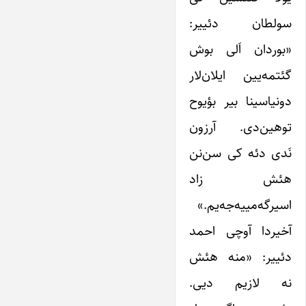
سولطان دئییر:
«بوردان اَلی بوش
گئتمه‌یین ایلان‌لار
دونیاسینا بیر بؤیوح
توهین‌دی. آرزون
نَدی دئه کی سن‌نن
هئش زاد
اسیرگه‌مییه‌جه‌یم.»
آخیردا آوچی احمد
دئییر: «منه هئش
نه لازیم ‌دیی.