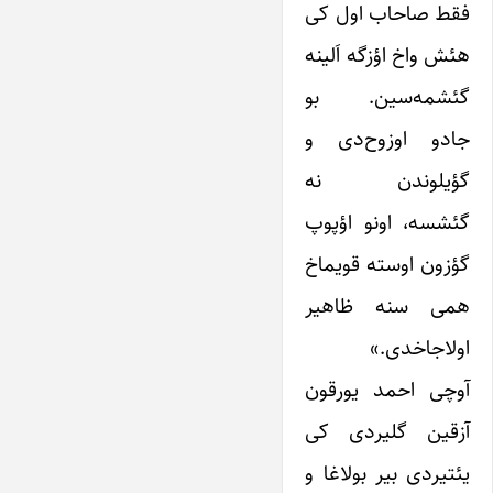
فقط صاحاب اول کی
هئش واخ اؤزگه اَلینه
گئشمه‌سین. بو
جادو اوزوح‌دی و
گؤیلوندن نه
گئشسه، اونو اؤپوپ
گؤزون اوسته قویماخ
همی سنه ظاهیر
اولاجاخدی.»
آوچی احمد یورقون
آزقین گلیردی کی
یئتیردی بیر بولاغا و