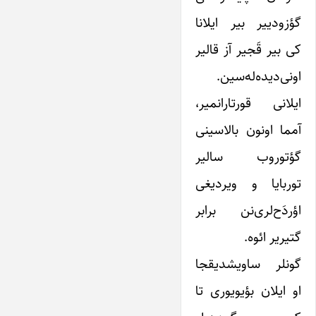
گؤزو‌دییر بیر ایلانا
کی بیر قَجیر آز قالیر
اونی‌دیده‌له‌سین.
ایلانی قورتارانمیر،
آمما اونون بالاسینی
گؤتوروب سالیر
توربایا و ویردیغی
اؤردَح‌لری‌نن برابر
گتیریر ائوه.
گونلر ساویشدیقجا
او ایلان بؤیویوری تا