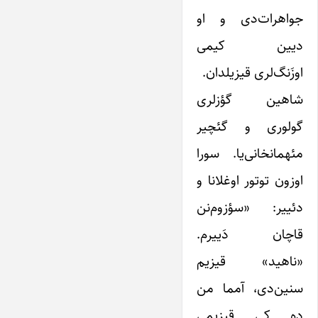
جواهرات‌دی و او
‌دیین کیمی
اوزَنگ‌لری قیزیلدان.
شاهین گؤزلری
گولوری و گئچیر
مئهمانخانی‌یا. سورا
اوزون توتور اوغلانا و
دئییر: «سؤزوم‌نن
قاچان دَییرم.
«ناهید» قیزیم
سنین‌دی، آمما من
ده کی قیزیمی