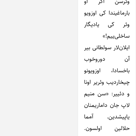
وئرسن اگر او
بارماغیندا کی اوزویو
وئر کی یادیگار
ساخلی‌ییم!»
ایلان‌لار سولطانی بیر
آن دوروخوب
باخسادا، اوزویونو
چیخاردیب وئریر اونا
و دئییر: «سن منیم
لاپ جان داماریمنان
یاپیشدین. آمما
حلالین اولسون.