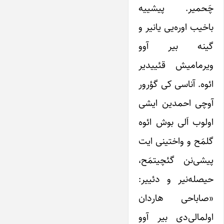
چَحمیر. پیشییه
باخیب اوره‌یی یانیر و
گینه بیر آوو
ویرمامیش قئییدیر
ائوه. آناسی کی گؤرور
آوچی احمدین ایشی
اولوب اَلی بوش ائوه
گلمَح و واختینی ایت
پیشی‌نن گئچیتمَح،
حیصله‌نیر و دئییر:
«صاباحی هاردان
اولمالی‌دی بیر آوو