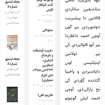
ائوه گتیریب، آناسی
بو تورک، اونلار
مجله ایشیق
تات، کیتابلار
شماره 3
ساتدیغین ساتاردی
فارس
آذربایجان و
پنجشنبه ۱
قالانین دا پیشیریب
مهاجرت
شهریور ۱۴۰۳
مساله‌سی
دوشورردی. بیر گون
سئودالی
آوچی احمد داغلاردا
دوشنبه ۲۵ تیر
۱۴۰۳
بیر آوو قاوالیردی کی
«حبیب فرشباف»
بیر تولانین
و «قره‌داغ
مجله ایشیق
کندلری»
اینیلتیسی اونی
شماره 2
(شاعرین
آذربایجان
دایاندیردی و یاخینا
۱۳۴۴دن ۱۳۵۵-
قفه‌خانالاری
نجی ایل‌لر
گئدَنده گؤردی کی
شعرلری)
جمعه ۱ تیر ۱۴۰۳
بَح یارالی‌دی. آوچی
خان‌یم هئی!
احمد ایش گوجونو
چهارشنبه ۲