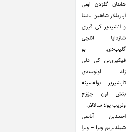
هاننان گئژدن اونی
آپاریللار شاهین یانینا
و ائشیدیر کی قیزی
شازدایا ائلچی
گلیب‌دی. بو
فیکیری‌نن کی دلی
زاد اولوب‌دی
تاپشیریر بوله‌سینه
بئش اون چؤرَح
وئریب یولا سالالار.
احمدین آناسی
شیلدیریم ویرا – ویرا