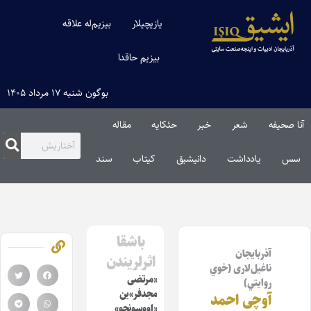
یازیچیلار
بیزیم‌له علاقه
بیزیم حاقدا
بوگون شنبه ۱۷ مرداد ۱۴۰۵
آنا صحیفه
شعر
خبر
حئکایه
مقاله‌
سس
یادداشت
دانیشیق
کیتاب
سند
باشقا
آذربايجان
اثرلریندن
ناغيل‌لاری (خوي
«مرتضی
روايتي)
مجدفر»ین
آوچی احمد
«اووسونچو»