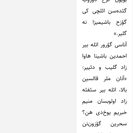
گئده‌سن ائلچی کی
گؤرَح باشیمیزا نه
گلیر.»
آناسی گؤرور ائله بیر
احمدین باشینا هاوا
زاد گلیب و دئییر:
«آنان ملر قالسین
بالا، ائله بیر سئفئه
زاد اولوبسان منیم
خبریم یوخ‌دی هن؟
سحرین گؤزون‌نن