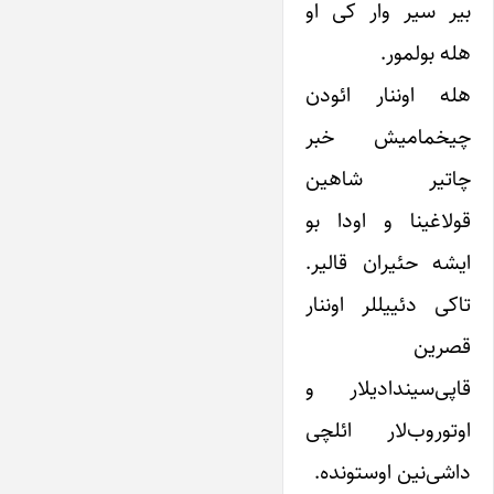
بیر سیر وار کی او
هله بولمور.
هله اوننار ائودن
چیخمامیش خبر
چاتیر شاهین
قولاغینا و اودا بو
ایشه حئیران قالیر.
تاکی دئییللر اوننار
قصرین
قاپی‌سیندادیلار و
اوتوروب‌لار ائلچی
داشی‌نین اوستونده.