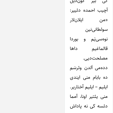
کی بیر گون‌دیل
آچیب احمده دئییر:
«من ایلان‌لار
سولطانی‌نین
نوه‌سی‌یَم و بوردا
قالماغیم داها
مصلحت‌دیی.
دده‌می اَلدن وئرسَم
ده بابام منی ایندی
ایلیم – ایلیم آختاریر.
منی یئتیر اونا، آمما
دئسه کی نه پاداش