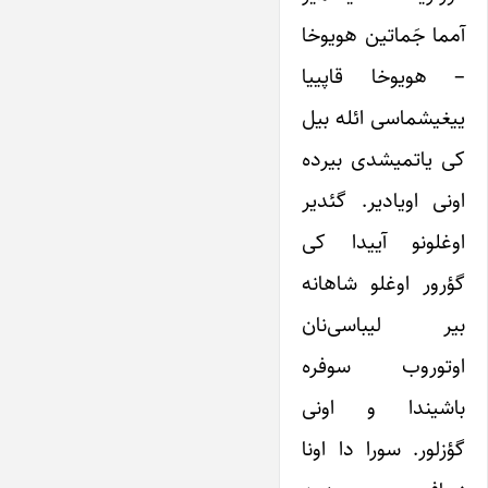
آمما جَماتین هویوخا
– هویوخا قاپییا
ییغیشماسی ائله بیل
کی یاتمیشدی بیرده
اونی اویادیر. گئدیر
اوغلونو آییدا کی
گؤرور اوغلو شاهانه
بیر لیباسی‌نان
اوتوروب سوفره
باشیندا و اونی
گؤزلور. سورا دا اونا