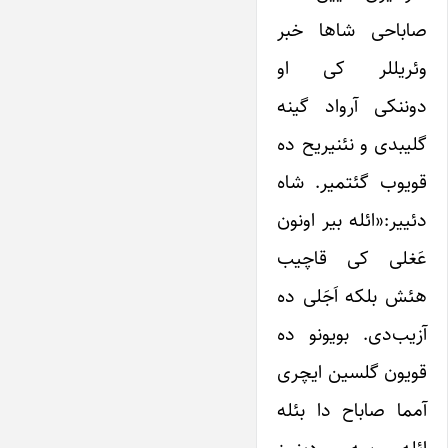
صاباحی شاها خبر
وئریللر کی او
دوننکی آرواد گینه
گلیبدی و نئنیریح ده
قویوب گئتمیر. شاه
دئییر:«ائله بیر اونون
عَغلی کی قاچیب
هئش بلکه اَجَلی ده
آزیب‌دی. بویونو ده
قویون گلسین ایچری
آمما صاباح دا بئله