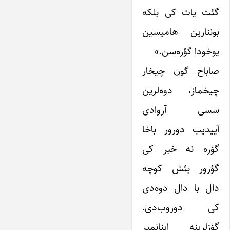
گئت یات کی بلکه
بوننارین هامیسین
یوخودا گؤره‌سن.»
صاباح گون چیخار
چیخماز، دوه‌لرین
سسی آروادی
آییدیب دورور باخا
گؤره نه خبر کی
گؤرور بئش کوچه
دال با دال دوه‌دی
کی دوروب‌دی.
گؤزلرینه اینانمیر