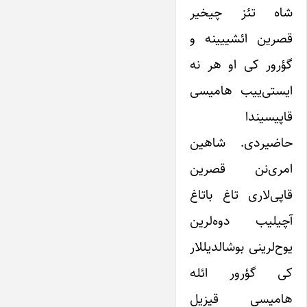
شاه تئز چیخیر
قصرین ائشییینه و
گؤرور کی او هر نه
ایستی‌ییب هامیسی
قاپیسیندا
حاضیردی. شاهین
امری‌نن قصرین
قاپی‌لاری تاغ باتاغ
آچیلیب دوه‌لرین
یوح‌لرینی بوشالدیللار
کی گؤرور ائله
هامیسی قیزیل