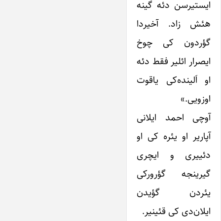
ایستیرسن دئه گینه
هئش زاد. آخیردا
گؤردون کی چوخ
ایصرار ائلیر فقط دئه
او اَلینده‌کی یاقوت
اوزویی.»
آوچی احمد ایلانی
آپاریر او یئره کی او
دئییری و ایچری
گیرینجه گؤرورکی
یئردن گؤیدن
ایلان‌دی کی قئینیر.