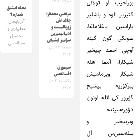
خرداد ۱۴۰۳
بوراخیب او تولانی
مجله ایشیق
گتیریر ائوه و باشلیر
مرتضی مجدفر؛
شماره 1
چاغداش
آذربایجان
یاراسین باغلاماغا.
‌ژورنالیست و
معلم‌لری و
ادبیاتیمیزین
تحصیل
سونکی گون گینه
سؤنمز ایشیغی
مساله‌سی
جمعه ۲۲ دی
آوچی احمد چیخیر
۱۴۰۲
شیکارا، آمما هله
سیمورق
شیکار ویرمامیش
افسانه‌سی
یکشنبه ۳ دی
بیرکؤرپه پیشیح
۱۴۰۲
گؤرور کی ائله اونون
دؤوره‌سینده
ویرنیخیر و
بیله‌سین‌نن اَل