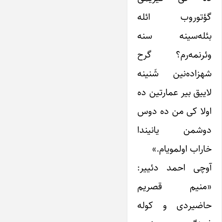
گؤتوروب ائله
بئله‌سینه سنه
وئرنمه‌رم؟ گرح
شهزاده‌نین شَنینه
لاییق بیر عمارتین ده
اولا کی من ده دوس
دوشمن یانیندا
خاراب اولمویام.»
آوچی احمد دئییر:
«منیم قصریم
حاضیردی و کوله