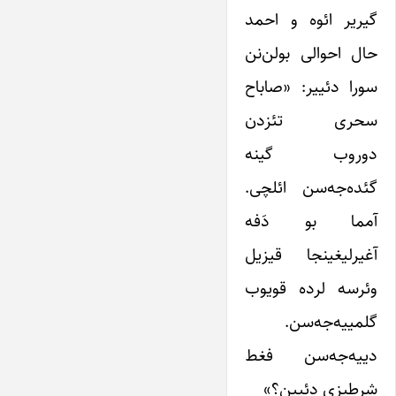
گیریر ائوه و احمد
حال احوالی بولن‌نن
سورا دئییر: «صاباح
سحری تئزدن
دوروب گینه
گئده‌جه‌سن ائلچی.
آمما بو دَفه
آغیرلیغینجا قیزیل
وئرسه لرده قویوب
گلمییه‌جه‌سن.
‌دییه‌جه‌سن فغط
شرطیزی دئیین؟»