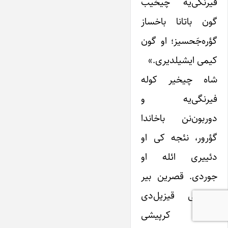
فیرنگی‌یه چیخیب
گون باتانا باخساز
گؤره‌جَحسیز؛ او گون
کیمی ایشیلدیری.»
شاه چیخیر کوله
فیرنگی‌یه و
دوربون‌نن باخاندا
گؤرور، نئجه کی او
دئییری ائله او
جوردی. قصرین بیر
کرپیشی قیزیل‌دی
بیر کرپیشی