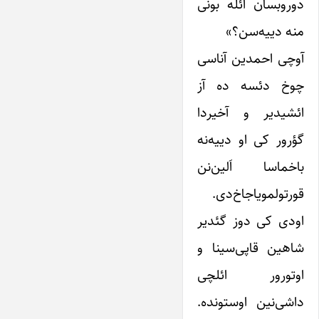
دوروبسان ائله بونی
منه ‌دییه‌سن؟»
آوچی احمدین آناسی
چوخ دئسه ده آز
ائشیدیر و آخیردا
گؤرور کی او ‌دییه‌نه
باخماسا اَلین‌نن
قورتولمویاجاخ‌دی.
او‌دی کی دوز گئدیر
شاهین قاپی‌سینا و
اوتورور ائلچی
داشی‌نین اوستونده.