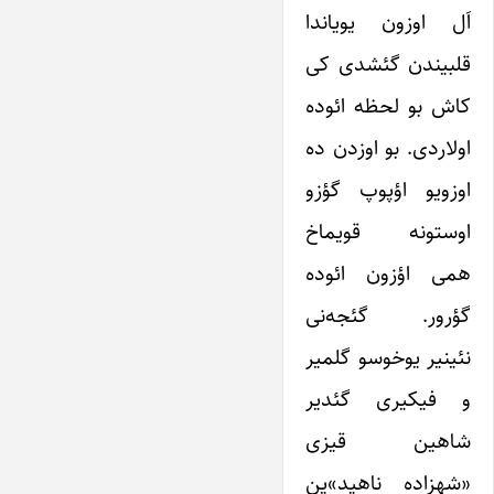
اَل اوزون یویاندا
قلبیندن گئشدی کی
کاش بو لحظه ائوده
اولاردی. بو اوزدن ده
اوزویو اؤپوپ گؤزو
اوستونه قویماخ
همی اؤزون ائوده
گؤرور. گئجه‌نی
نئینیر یوخوسو گلمیر
و فیکیری گئدیر
شاهین قیزی
«شهزاده ناهید»ین