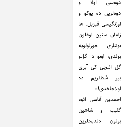
دوه‌سی اولا و
دوه‌لرین ده یوکو و
اوزَنگیسی قیزیل. ها
زامان سنین اوغلون
بونناری جورلولو‌یه
بولدی، اونو دا گؤتو
گل ائلچی کی آیری
بیر شَط‌لریم ده
اولاجاخدی!»
احمدین آناسی ائوه
گلیب و شاهین
بوتون دئدیحلرین