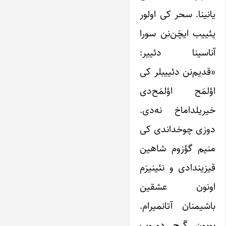
یانینا. سحر کی اولور
یئییب ایچَن‌نن سورا
آناسینا دئییر:
«قدیم‌نن دئییبلر کی
اؤلمَح اؤلمَح‌دی
خیریلداماخ نه‌دی.
دوزی چوخداندی کی
منیم گؤزوم شاهین
قیزیندادی و نئینیرَم
اونون عشقین
باشیمنان آتانمیرام.
بویون گَرح دوروب