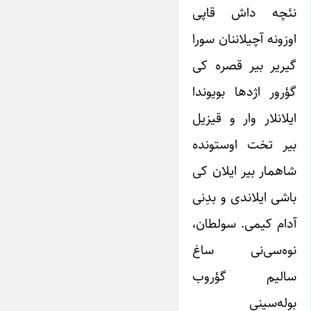
نئچه داش قاپی
اوزونه آچیلاننان سورا
گیریر بیر قصره کی
گؤرور اژدها بویوندا
ایلانلار وار و قیزیل
بیر تخت اوستونده
شاهمار بیر ایلان کی
باشی ایلاندی و بدِنی
آدام کیمی. سولطان،
نوه‌سی‌نی ساغ
سالیم گؤروب
بوله‌سینی