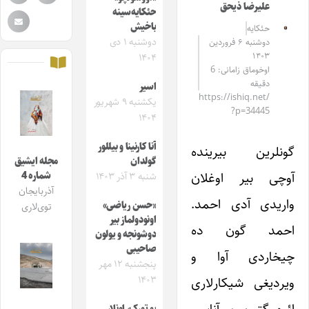
علیرضا ذیحق
حئکایه‌سینه
باخیش
حئکایه
دوشنبه ۱ دی
دوشنبه ۶ فروردین
۱۴۰۳
۱۴۰۴
اوخوماق زامانی: 6
دقیقه
اسیر
https://ishiq.net/
یکشنبه ۹ شهریور
?p=34445
۱۴۰۴
آنا کارنینا و بیللور
گونلرین بیرینده
گولدان
مجله ایشیق
آوچی بیر اوغلان
شماره 4
شنبه ۳ آذر ۱۴۰۳
آذربایجان
واریدی آدی احمد.
«حسن ریاضی»
توی‌لاری
اونودولماز بیر
احمد گون ده
دوشونجه و یولون
صاحیبی
چیخاردی آوا و
پنجشنبه ۱۲ مهر
ویردیغی شیکارلاری
۱۴۰۳