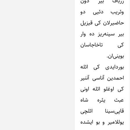
زرباف بیر دون
وئریب دئیی دو
حاضیرلان کی قیزیل
بیر ‌سینه‌ریز ده وار
کی تاخاجاسان
بوینی‌ان.
بوردایدی کی ائله
احمدین آناسی آننیر
کی اوغلو ائله اونی
عبث یئره شاه
قاپی‌سینا ائلچی
یوللامیر و بو ایشده