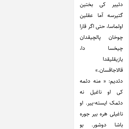
دئییر کی بختین
گتیرسه آما عقلین
اولماسا، حتی اگر قارا
چوخان پالچیقدان
چیخسا دا،
یازیقلیقدا
قالاجاقسان.»
دئدیم: « منه دئمه
کی او ناغیل نه
دئمک ایسته-ییر. او
ناغیلی هره بیر جوره
باشا دوشور. بو