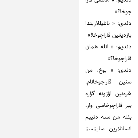
چوخا؟»
دئدی: « ناغیللاریندا
یازدیغین قاراچوخا!»
دئدیم: « ائله همان
قاراچوخا؟»
دئدی: « یوخ، من
سنین قاراچوخانام.
هَره‌نین اؤزونه گؤره
بیر قاراچوخاسی وار.
بئله من سنه دئییم
انسانلارین سایؽسؽ