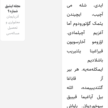
ایدی. شله می
مجله ایشیق
شماره 1
آچیب، ایچیندن
آذربایجان
معلم‌لری و
یئمک گؤتورودوم آما
تحصیل
آغزیم آچیلمادی.
مساله‌سی
اؤزومو آخارسویون
قیراغینا یئتیریب
باشلادیم
ایمکله‌مه‌یه. هر بیر
آز قاباغا
گئتدیـییمده، ائله
بیل آیاغیما قیییق
سوخوردولار. یاواش