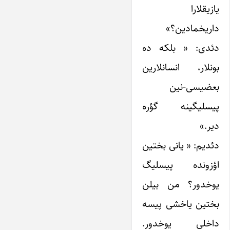
یازیقلارا
داریخمادین؟»
دئدی: « بلکه ده
بونلار، انسانلارین
بعضیسی-نین
پیسلیگینه گؤره
دیر.»
دئدیم: « یانی بختین
اؤزونده پیسلیگ
یوخدور؟ من بیلن
بختین یاخشی پیسه
داخلی یوخدور.