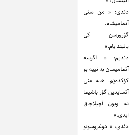
آتیبسان؟»
دئدی: « من سنی
آتمامیشام.
گؤرورسن کی
یانیندایام.»
دئدیم: « اگرسه
آتمامیسان به نییه بو
کؤکده‌یَم. هله منی
آتسایدین گؤر باشیما
نه اویون آچیلاجاق
ایدی.»
دئدی: « دوغروسونو