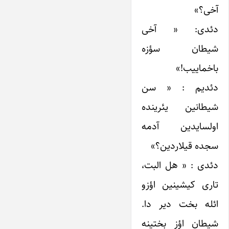
آخی؟»
دئدی: « آخی
شیطان سؤزه
باخماییب!»
دئدیم : « سن
شیطانین یئرینده
اولسایدین آدمه
سجده قیلاردین؟»
دئدی : « هل البت،
تاری کیشینین اؤزو
ائله بخت دیر دا.
شیطان اؤز بختینه