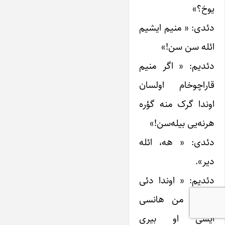
یوخ؟»
دئدی: « منیم ایشیم
ائله سن سن!»
دئدیم: « اگر منیم
قاراچوخام اولسان
اوندا گرک منه گؤره
هرنه‌یی بیله‌سن!»
دئدی: « هه، ائله
دیر».
دئدیم: « اوندا دئی
گؤروم، من هانسی
ایشی او بیری