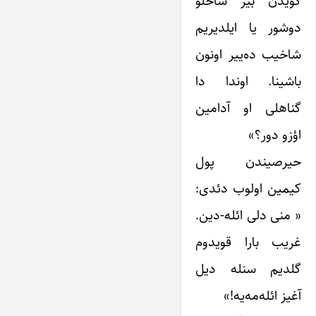
گؤیدن بیر شاخلو
دوشور یا ایلدیریم
شاخیب ده‌ییر اونون
باشینا. اوندا دا
گناهلی او آدامین
اؤزو دور؟»
حیرصیندن پول
کیمین اولوب دئدی:
« منی دلی ائله-دین.
غریب بارا قویدوم
گلدیم سنله دیل
آغیز ائله‌مه‌یه!»