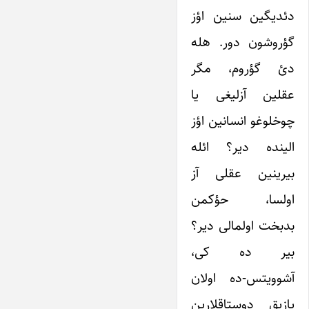
دئدیگین سنین اؤز
گؤروشون دور. هله
دئ گؤروم، مگر
عقلین آزلیغی یا
چوخلوغو انسانین اؤز
الینده دیر؟ ائله
بیرینین عقلی آز
اولسا، حؤکمن
بدبخت اولمالی دیر؟
بیر ده کی،
آشوویتس-ده اولان
یازیق دوستاقلارین