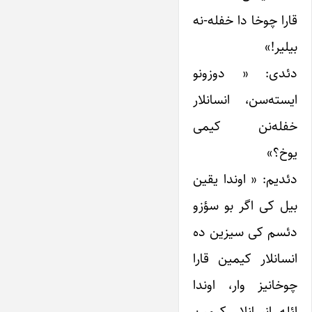
قارا چوخا دا خفله-نه
بیلیر!»
دئدی: « دوزونو
ایسته‌سن، انسانلار
خفله‌نن کیمی
یوخ؟»
دئدیم: « اوندا یقین
بیل کی اگر بو سؤزو
دئسم کی سیزین ده
انسانلار کیمین قارا
چوخانیز وار، اوندا
ائله انسانلار کیمین