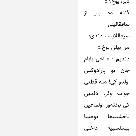
دیر، یوخ؟ »
گئنه ده بیر آز
ساققالینی
سیغاللاییب دئدی: «
من بیلن یوخ.»
دئدیم : « آخی بابام
جان بو پارادوکس
اولدو کی! منه قطعی
جواب وئر. دئدین
کی بخته‌ور اولماغین
یاخشیلیغا یوخسا
پیسلسییه داخلی