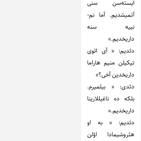
ایسته‌سن سنی
آتمیشدیم. آما نم-
نییه سنه
داریخدیم.»
دئدیم: « آی ائوی
تیکیلن منیم هاراما
داریخدین آخی؟»
دئدی: « بیلمیرم.
بلکه ده ناغیللارینا
داریخدیم.»
دئدیم: « به او
هئروشیمادا اؤلن