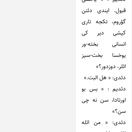
قبول. ایندی دئنن
گؤروم، تکجه تاری
کیشی دیر کی
انسانی بخته-ور
یوخسا بخت-سیز
ائلر، دوزدور؟»
دئدی: « هل البت.»
دئدیم : « بس بو
اورتادا، سن نه چی
سن؟»
دئدی: « من ائله