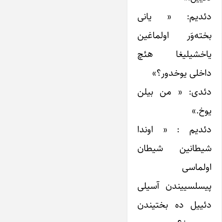
دئدیم: « یانی
بخته‌وَر اولماغین
یاخشیلیغا هئچ
داخلی یوخدور؟»
دئدی: « من بیلن
یوخ.»
دئدیم : « اوندا
شیطانین شیطان
اولماسی
پیسلسییندن آسیلی
دئییل ده بختیندن