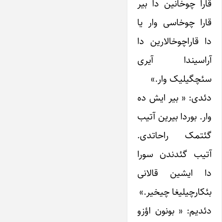
قارا چوخانین دا بیر
قارا چوخاسی وار یا
دا قاراچوخالارین دا
آراسیندا آیری
سئچگیلیک وار.»
دئدی: « بیر ایش ده
وار. بوردا بیرین آتیب
گئتمک راحاتدی.
آتیب گئدندن سورا
دا ایشین قالانی
بئکارچیلیغا چیخیر.»
دئدیم: « بونون اؤزو