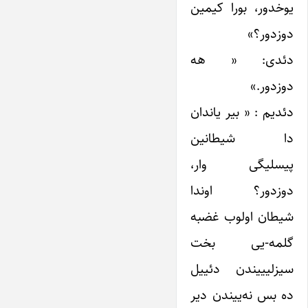
یوخدور، بورا کیمین
دوزدور؟»
دئدی: « هه
دوزدور.»
دئدیم : « بیر یاندان
دا شیطانین
پیسلیگی وار،
دوزدور؟ اوندا
شیطان اولوب غضبه
گلمه-یی بخت
سیزلیییندن دئییل
ده بس نه‌ییندن دیر