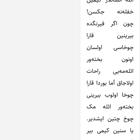
خفله‌نه جکسن!
چون اگر فیرنگده
بیرینین قارا
چوخاسی اولسان
اونون بخته‌ور
ائله‌مه‌یی راحات
اولاجاق آما بوردا قارا
چوخا اولوب بیرینی
بخته‌ور ائله مک
چوخ چتین ایشدیر.
یا سنین کیمی بیر