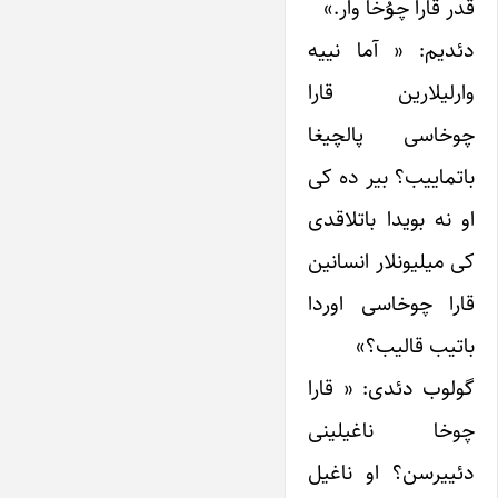
قدر قارا چۇخا وار.»
دئدیم: « آما نییه
وارلیلارین قارا
چوخاسی پالچیغا
باتماییب؟ بیر ده کی
او نه بویدا باتلاقدی
کی میلیونلار انسانین
قارا چوخاسی اوردا
باتیب قالیب؟»
گولوب دئدی: « قارا
چوخا ناغیلینی
دئییرسن؟ او ناغیل