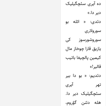
ده آیری سئچگیلیک
دیر دا.»
دئدی: « ائله بو
سورولاری
سوروشورسوز کی
یازیق قارا چوخاز مال
کیمین پالچیغا باتیب
قالیر!»
دئدیم: « بو دا بیر
تهر آیری
سئچگیلیک دیر دا.
هله دئنن گؤروم،