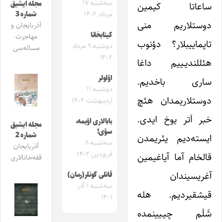
سه‌شنبه ۱۷
مجله ایشیق
ساعاتا کیمین
شماره 3
مرداد ۱۴۰۲
دوستلاریم منی
آذربایجان و
کیتابخانا
مهاجرت
تاپماییبلار؟ دؤنوب
دوشنبه ۹ مرداد
مساله‌سی
۱۴۰۲
هئللندیـییم داغا
اؤلولر
ساری باخدیم.
دوشنبه ۱۱
دوستلاریمدان هئچ
اردیبهشت ۱۴۰۲
خبر اَتر یوخ ایدی.
بابالاری اؤیمه،
مجله ایشیق
سؤی!
شماره 2
ایسته‌دیم یئریمدن
سه‌شنبه ۸
آذربایجان
فروردین ۱۴۰۲
قالخام آما آیاغیمین
قفه‌خانالاری
آغریسیندان
قانلی گونلر(رمان)
سه‌شنبه ۱ آذر
قیشقیردیم. هله
۱۴۰۱
شَلَم چیـیینمده