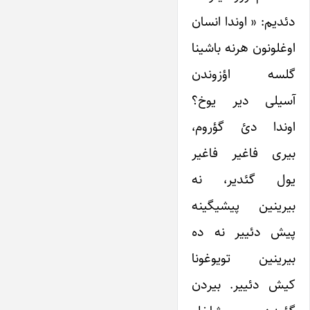
دئدیم: « اوندا انسان
اوغلونون هرنه باشینا
گلسه اؤزوندن
آسیلی دیر یوخ؟
اوندا دئ گؤروم،
بیری فاغیر فاغیر
یول گئدیر، نه
بیرینین پیشیگینه
پیش دئییر نه ده
بیرینین تویوغونا
کیش دئییر. بیردن