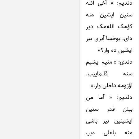
دئدیم: « آخی ائله
سنین ایشین منه
کؤمک ائله‌مک دیر
دای. یوخسا آیری بیر
ایشین ده وار؟»
دئدی: « منیم ایشیم
سنه قالماییب.
اؤزومه داخلی وار.»
دئدیم: « آما من
بیلن قدر سنین
ایشینین بیر باشی
منه باغلی دیر،