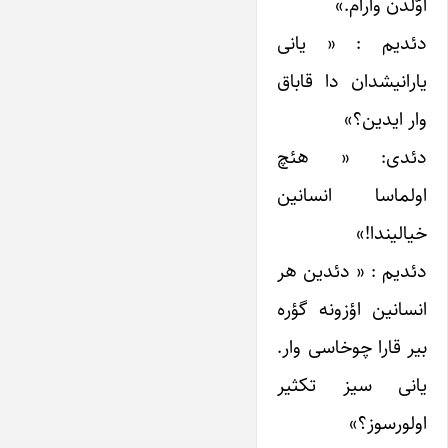
اوّلدن وارام.»
دئدیم : « یانی
یارانیشدان دا قاباق
وار ایدین؟»
دئدی: « هئچ
اولماسا انسانین
خیالیندا!»
دئدیم : « دئدین هر
انسانین اؤزونه گؤره
بیر قارا چوخاسی وار.
یانی سیز تکثیر
اولورسوز؟»