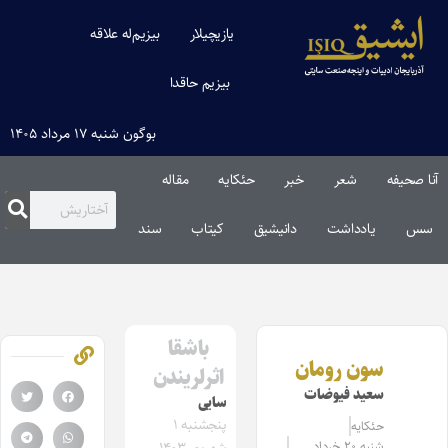
یازیچیلار
بیزیم‌له علاقه
بیزیم حاقدا
بوگون شنبه ۱۷ مرداد ۱۴۰۵
آنا صحیفه
شعر
خبر
حئکایه
مقاله‌
سس
یادداشت
دانیشیق
کیتاب
سند
باشقا
سون رومان
اثرلریندن
سعید فیوضات
سایی
پنجشنبه ۱
حئکایه
شنبه ۲۰ خرداد