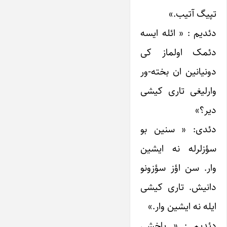
تپیگ آتیب.»
دئدیم : « ائله ایسه
دئمک اولماز کی
دونیانین ان بخته-ور
وارلیغی تاری کیشی
دیر؟»
دئدی: « سنین بو
سؤزلرله نه ایشین
وار. سن اؤز سؤزونو
دانیش. تاری کیشی
ایله نه ایشین وار.»
دئدیم : « یاخشی