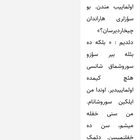
اولماییب مندن. بو
سؤزلری هاراندان
چیخاردیرسان؟»
دئدیم : « بلکه ده
بئله بیر سؤزو
سوروشماق شانسی
هئچ کیمده
اولماییبدیر. اوندا من
ایلکین سوروشانام.
من سنی خفله
میشم، سن ده
خفلنمیسن. دئمک