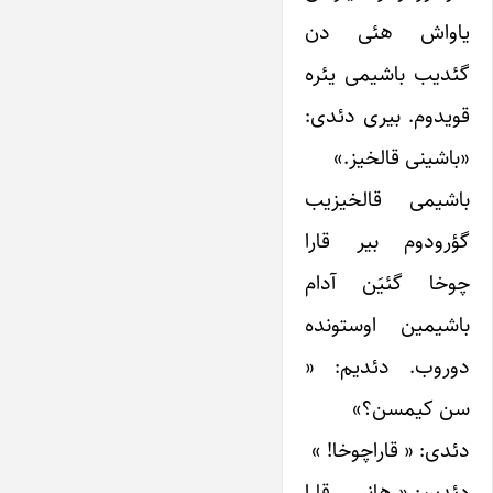
یاواش هئی دن
گئدیب باشیمی یئره
قویدوم. بیری دئدی:
«باشینی قالخیز.»
باشیمی قالخیزیب
گؤرودوم بیر قارا
چوخا گئیَن آدام
باشیمین اوستونده
دوروب. دئدیم: «
سن کیمسن؟»
دئدی: « قاراچوخا! »
دئدیم: « هانسی قارا