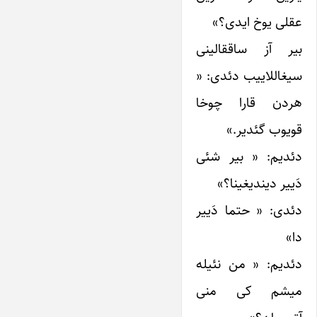
عقلی یوخ ایدی؟»
بیر آز ساققالینی
سیغاللاییب دئدی: «
هردن قارا چوخا
قویوب گئدیر.»
دئدیم: « بیر شئی
دَییر دیندیغینا؟»
دئدی: « حتما دَییر
دا»
دئدیم: « من نئیله
میشم کی منی