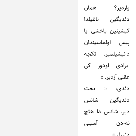
واردیر؟ همان
دئدیگین ناغیلدا
کیشینین یاخشی یا
پیس اولماسیندان
دانیشیلمیر. تکجه
ایرادی اودور کی
عقلی آزدیر. »
دئدی: « بخت
دئدیگین شانس
دیر. شانس دا هئچ
نه-دن آسیلی
دئییل.»