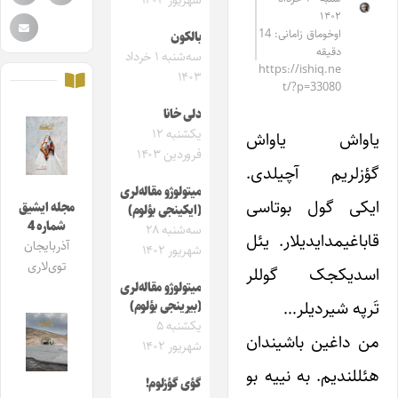
شهریور ۱۴۰۳
۱۴۰۲
اوخوماق زامانی: 14
بالکون
دقیقه
سه‌شنبه ۱ خرداد
https://ishiq.ne
۱۴۰۳
t/?p=33080
دلی خانا
یکشنبه ۱۲
یاواش یاواش
فروردین ۱۴۰۳
گؤزلریم آچیلدی.
میتولوژو مقاله‌لری
ایکی گول بوتاسی
مجله ایشیق
(ایکینجی بؤلوم)
شماره 4
سه‌شنبه ۲۸
قاباغیمدایدیلار. یئل
آذربایجان
شهریور ۱۴۰۲
توی‌لاری
اسدیکجک گوللر
میتولوژو مقاله‌لری
تَرپه شیردیلر…
(بیرینجی بؤلوم)
یکشنبه ۵
من داغین باشیندان
شهریور ۱۴۰۲
هئللندیم. به نییه بو
گؤی گؤزلوم!