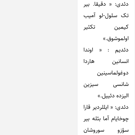
دئدی: « دقیقا. بیر
تک سلول-لو آمیب
کیمین تکثیر
اولموشوق.»
دئدیم : « اوندا
انسانین هاردا
دوغولماسینین
شانسی سیزین
الیزده دئییل.»
دئدی: « ایللردیر قارا
چوخایام آما بئله بیر
سؤزو سوروشان