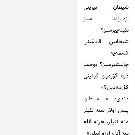
شیطان بیرینی
آزدیراندا سیز
نئیله‌ییرسیز؟
شیطانین قاباغینی
کسمه‌یه
چالیشیرسیز؟ یوخسا
دَوه گؤردون قیغینی
گؤرمه‌دین؟»
دئدی: « شیطان
پیس اولار سنه نئیلر
منه نئیلر، هرنه ائله
سه آدام اؤزو ائیلر.»