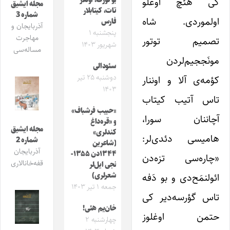
کی هئچ اوغلو
بو تورک، اونلار
مجله ایشیق
تات، کیتابلار
شماره 3
اولموردی. شاه
فارس
آذربایجان و
پنجشنبه ۱
مهاجرت
تصمیم توتور
شهریور ۱۴۰۳
مساله‌سی
مونَججیم‌لردن
سئودالی
دوشنبه ۲۵ تیر
کؤمه‌ی آلا و اوننار
۱۴۰۳
تاس آتیب کیتاب
«حبیب فرشباف»
آچاننان سورا،
و «قره‌داغ
مجله ایشیق
کندلری»
هامیسی دئدی‌لر:
شماره 2
(شاعرین
آذربایجان
۱۳۴۴دن ۱۳۵۵-
«چاره‌سی تزه‌دن
قفه‌خانالاری
نجی ایل‌لر
ائو‌لنمَح‌دی و بو دَفه
شعرلری)
جمعه ۱ تیر ۱۴۰۳
‌تاس گؤرسه‌دیر‌ کی
خان‌یم هئی!
حتمن اوغلوز
چهارشنبه ۲