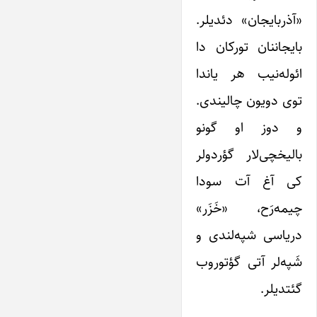
«آذربایجان» دئدیلر.
بایجاننان تورکان دا
ائوله‌نیب هر یاندا
توی دویون چالیندی.
و دوز او گونو
‌بالیخچی‌لار گؤردولر
کی ‌آغ آت سودا
چیمه‌رَح، «خَزَر»
دریاسی شپه‌لندی و
شَپه‌لر آتی گؤتوروب
گئتدیلر.