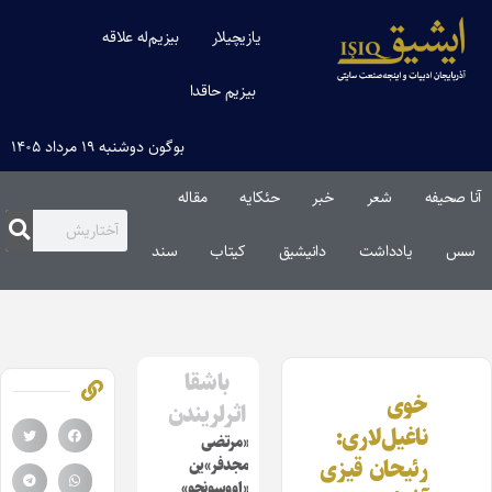
یازیچیلار
بیزیم‌له علاقه
بیزیم حاقدا
بوگون دوشنبه ۱۹ مرداد ۱۴۰۵
آنا صحیفه
شعر
خبر
حئکایه
مقاله‌
سس
یادداشت
دانیشیق
کیتاب
سند
باشقا
خوی
اثرلریندن
ناغیل‌لاری:
«مرتضی
رئیحان قیزی
مجدفر»ین
«اووسونچو»