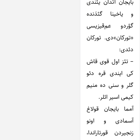
بایجان آتدان یئندی
و یاخینا گئدَنده
گؤردو عم‌قیزیسی
«تورکان»دی. تورکان
دئدی:
– تئز اول قوی قاش
کی ایندی قره دئو
گلر و سنی ده منیم
کیمی اسیر ائلر.
آمما بایجان قولاغ
آسمادی و اونو
زنجیردن قورتاراندا،