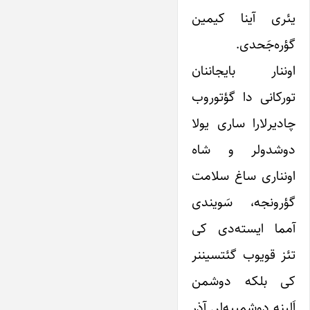
یئری آینا کیمین
گؤره‌جَحدی.
اوننار بایجاننان
تورکانی دا گؤتوروب
چادیرلارا ساری یولا
دوشدولر و شاه
اونناری ساغ سلامت
گؤرونجه، سَویندی
آمما ایسته‌دی کی
تئز قویوب گئتسیننر
کی بلکه دوشمن
اَلینه دوشمییه‌لر. آذر