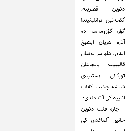
دئوین قصرینه.
‌گئجه‌نین قرانلیغیندا
گؤز، گؤزومه‌سه ده
آذره ‌هریان ایشیغ
ایدی. دئو بیر تونقال
قالیییب ‌بایجاننان
تورکانی ایستیردی
شیشه چکیب کاباب
ائلییه کی آت دئدی:
– چاره فَغَت دئوین
جانین آلماغدی کی