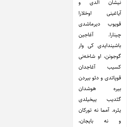
نیشان آلدی و
آیاغینی اوخلارا
قویوب ‌دیر‌ماشدی
چینارا. آغاجین
باشیندایدی کی ‌وار
گوجونن، او شاخه‌نی
کسیب آغاجدان
قوپاتدی و دئو بیردن
بیره هوشدان
گئدیب ییخیلدی
یئره. آمما نه تورکان
و نه بایجان،