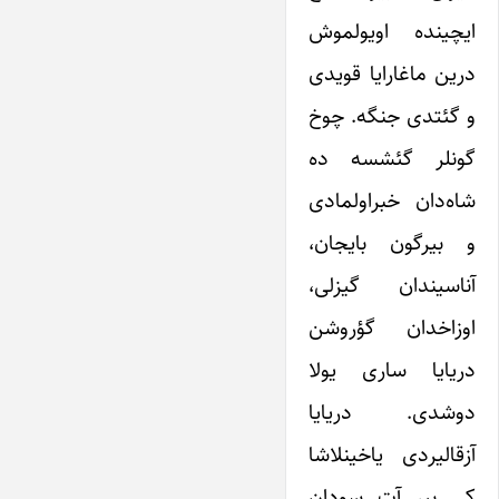
ایچینده اویولموش
درین ماغارایا قویدی
و گئتدی جنگه. چوخ
گونلر گئشسه ده
شاه‌دان خبراولمادی
و بیرگون بایجان،
آناسیندان گیزلی،
اوزاخدان گؤروشن
دریایا ساری یولا
دوشدی. دریایا
آزقالیردی یاخینلاشا
کی ‌بیر آت سودان