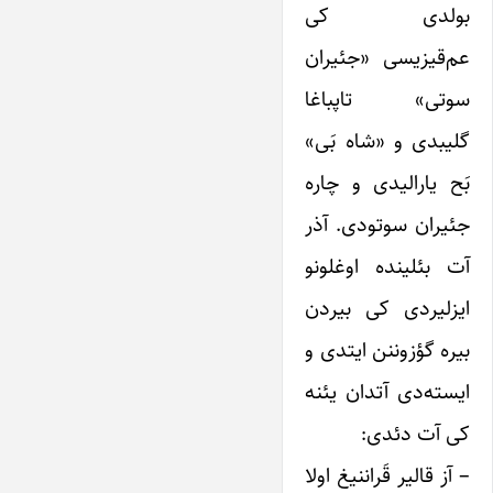
بولدی کی
عم‌قیزیسی «جئیران
سوتی» تاپباغا
گلیبدی و «شاه بَی»
بَح یارالیدی و چاره
جئیران سوتودی. آذر
آت بئلینده اوغلونو
ایزلیردی کی بیردن
بیره گؤزوننن ایتدی و
ایسته‌دی ‌آتدان یئنه
کی آت دئدی:
– آز قالیر قَراننیغ اولا