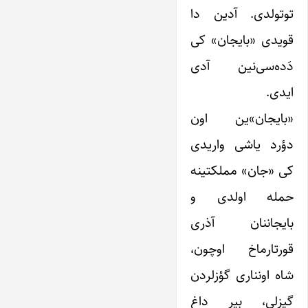
توتولدی. آدین دا
قویدی «بایجان» کی
دَده‌سی‌نین آدی
ایدی.
«بایجان»ین اون
دؤرد یاشی واریدی
کی «جان» مملکتینه
حمله اولدی و
بایجاننان آذری
قورتارماخ اوچون،
شاه اونناری گؤزلردن
گیزلی، بیر داغ