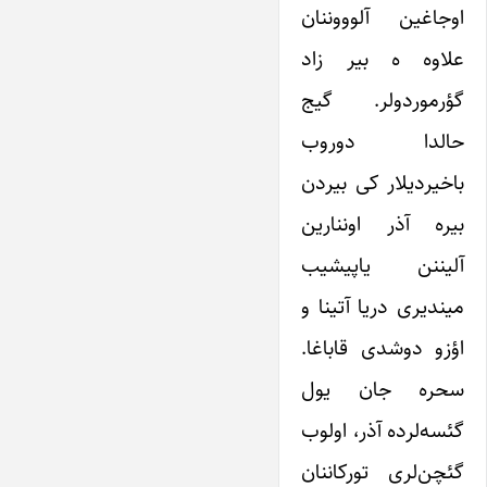
‌اوجاغین ‌آلوووننان
علاوه ه بیر زاد
گؤرموردولر. گیج
حالدا دوروب
باخیردیلار کی بیردن
بیره آذر اوننارین
آلیننن یاپیشیب
میندیری دریا آتینا و
اؤزو دوشدی قاباغا.
سحره جان یول
گئسه‌لرده آذر، اولوب
گئچن‌لری تورکاننان