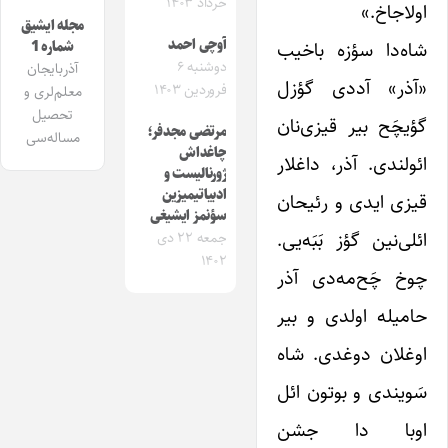
خرداد ۱۴۰۳
اولاجاخ.»
مجله ایشیق
آوچی احمد
شاه‌دا سؤزه باخیب
شماره 1
دوشنبه ۶
آذربایجان
«آذر» آددی گؤزل
فروردین ۱۴۰۳
معلم‌لری و
تحصیل
گؤیچَح بیر قیزی‌نان
مرتضی مجدفر؛
مساله‌سی
چاغداش
ائولندی. آذر، داغلار
‌ژورنالیست و
ادبیاتیمیزین
قیزی ایدی و رئیحان
سؤنمز ایشیغی
‌ائلی‌نین گؤز بَبَه‌یی.
جمعه ۲۲ دی
۱۴۰۲
چوخ چَح‌مه‌دی ‌آذر
حامیله اولدی و بیر
اوغلان دوغدی. شاه
سَویندی و بوتون ائل
اوبا دا جشن