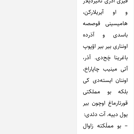
قیزی آذری تانیردیلار
و او آیریلارکن،
هامیسینی قوصصه
باسدی و آذرده
اونناری بیر بیر اؤپوپ
باغرینا چَح‌دی. آذر،
آتی مینیب چاپاراخ،
اوننان ایسته‌دی کی
بلکه بو مملکتی
قورتارماغ اوچون بیر
یول دییه. آت دئدی:
– بو مملَکته زاوال