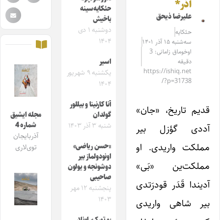
آذر*
حئکایه‌سینه
علیرضا ذیحق
باخیش
دوشنبه ۱ دی
حئکایه
۱۴۰۴
سه‌شنبه ۱۵ آذر ۱۴۰۱
اوخوماق زامانی: 3
دقیقه
اسیر
https://ishiq.net
یکشنبه ۹ شهریور
/?p=31738
۱۴۰۴
آنا کارنینا و بیللور
قدیم تاریخ، ‌«جان»
گولدان
مجله ایشیق
شماره 4
شنبه ۳ آذر ۱۴۰۳
آددی گؤزل بیر
آذربایجان
مملکت واریدی. او
«حسن ریاضی»
توی‌لاری
اونودولماز بیر
مملکت‌ین «بَی»
دوشونجه و یولون
صاحیبی
آدیندا قَدَر قودرَتدی
پنجشنبه ۱۲ مهر
۱۴۰۳
بیر شاهی واریدی