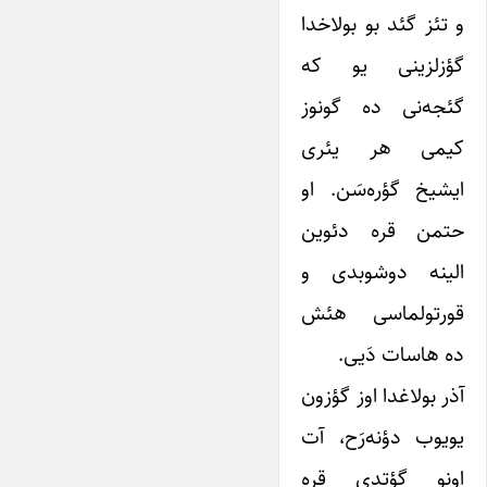
و تئز گئد بو بولاخدا
گؤزلزینی یو که
گئجه‌نی ده گونوز
کیمی هر یئری
ایشیخ گؤره‌سَن. او
حتمن قره دئوین
الینه دوشوبدی و
قورتولماسی هئش
ده هاسات دَیی.
آذر بولاغدا اوز گؤزون
یویوب دؤنه‌رَح، آت
اونو گؤتدی قره