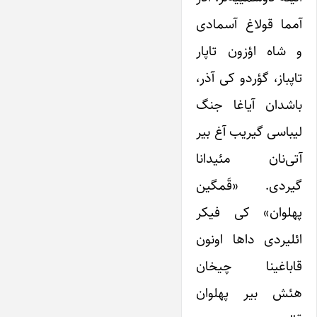
آمما قولاغ آسمادی
و شاه اؤزون تاپار
تاپباز، گؤردو کی آذر،
باشدان آیاغا جنگ
لیباسی گیریب آغ بیر
آتی‌نان مئیدانا
گیردی. «قَمگین
پهلوان» کی فیکر
ائلیردی داها اونون
قاباغینا چیخان
هئش بیر پهلوان