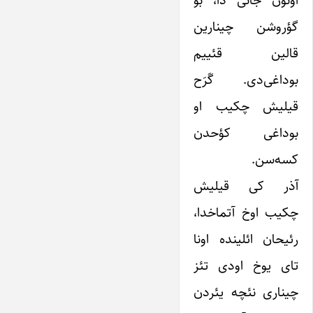
اونون جانی دا، بو
گؤروشن چینارین
قالین قئییم
بوداغی‌دی. گَرَح
قیلیش چکیب او
بوداغی کؤحدن
کسه‌سن.
آذر کی قیلیش
چکیب اوخ آتماخدا،
رئیحان ائلینده اونا
تای یوخ اودی ‌تئز
‌چیناری نئچه یئردن