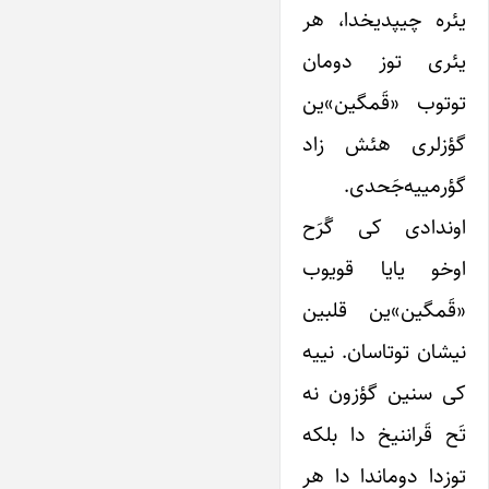
یئره چیپدیخدا، ‌هر
یئری توز دومان
توتوب «قَمگین»ین
گؤزلری هئش زاد
گؤرمییه‌جَحدی.
اوندادی کی گَرَح
اوخو یایا قویوب
«قَمگین»ین قلبین
نیشان توتاسان. نییه
کی سنین گؤزون نه
تَح قَراننیخ دا بلکه
توزدا دوماندا دا هر