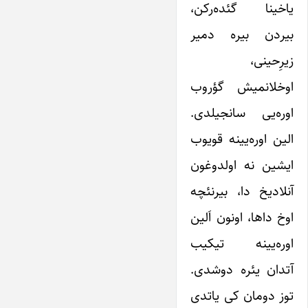
یاخینا گئده‌رکن،
بیردن بیره دمیر
زیرِحینی،
اوخلانمیش گؤروب
اوره‌یی سانجیلدی.
الین اوره‌یینه قویوب
ایشین نه اولدوغون
آنلادیخ دا، بیرنئچه
اوخ داها، اونون اَلین
اوره‌یینه تیکیب
آتدان یئره دوشدی.
توز دومان کی یاتدی