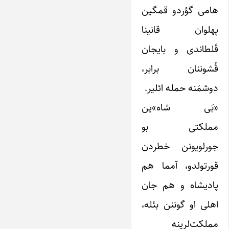
هامی گؤردو قمگین
پهلوان قانینا
قَلطاندی و بایجان
قُشوننان برابر،
دوشمَنه حمله ائلیر.
«بَی شاه»ین
مملکتی بو
جورلویونن خطردن
قورتولدو، آمما هم
‌پادیشاه و هم جان
اهلی او گوننن بئله،
مملکت‌لرینه