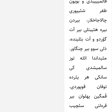
قالمیییبدی و بویون
ظفر شئیپوری
چالاجاخلار، بیردن
بیره هئیبتلی بیر آت
گؤردو و آت بئلینده،
دَلی سوو بیر چنگاور.
مئیداندا ائله توز
سالمیشدی کی
سانکی هر یئرده
توفان قوپوردی.
قَمگین پهلوان بیر
قره‌لتی سئچیب