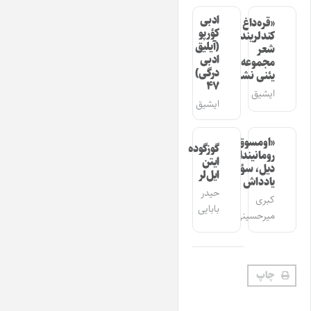
ادبی
«قره‌داغ
کؤرپو
کندلرینده»
(آیلیق
شعر
ادبی
مجموعه‌سینین
درگی)
یئنی نشری
۴۷
ایشیق
ایشیق
«اومسوق»
گوزگوده
رومانیندا
ایتن
دیل، سؤز،
ایل‌لر
یادداش
حیدر
کبری
بابایی
میرحسینی
چاپ