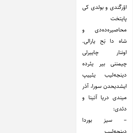
اؤرگَندی و بولدی کی
پایتخت
محاصیره‌ده‌دی و
شاه دا بَح یارالی.
اوننار چاییرلی
چیمننی بیر یئرده
دینجه‌لیب یئییپ
ایشدیحدن سورا، آذر
میندی دریا آتینا و
دئدی:
– سیز بوردا
دینجه‌لیب