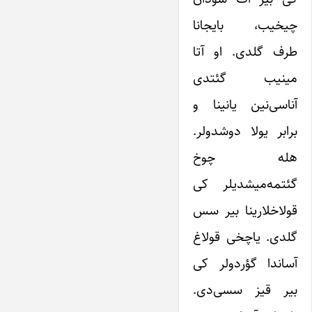
چیخیب، بایجانا
طرف گلدی. ‌او آتا
مینیب گئتدی
آناسی‌نین یانینا و
برابر یولا دوشدولر.
هله چوخ
گئتمه‌میشدیلر ‌کی
قولاخلارینا بیر سس
گلدی. یاچخی قولاغ
آساندا گؤردولر کی
بیر قیز سسی‌دی.