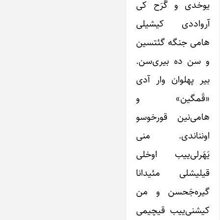
یوخدی و گَرَح کی
آرواددی کیشیلی
هامی جنگه گئتسین
و سن ده بیری‌سن.
بیر پهلوان وار آدی
«قَمگین» و
هامی‌نین قورخوسو
اونناندی. منی
یَهَرلی‌ییب اوخلی
قیلیشلی مئیدانا
گیره‌جَحسن و ‌من
کیشنی‌ییب قیچیمی