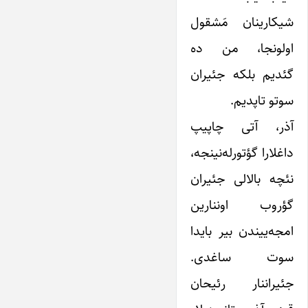
شیکارینان مَشقول
اولونجا، من ده
گئدیم بلکه جئیران
سوتو تاپدیم.
آذر، آتی چاپیپ
داغلارا گؤتورله‌نینجه،
نئچه بالالی جئیران
گؤروب اوننارین
امجه‌ییندن بیر بایدا
سوت ساغدی.
جئیراننار رئیحان