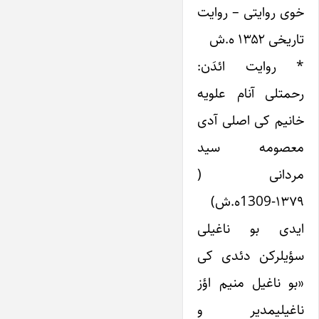
خوی روایتی – روایت
تاریخی ۱۳۵۲ ه.ش
* روایت ائدَن:
رحمتلی آنام علویه
خانیم کی اصلی آدی
معصومه سید
مردانی (
۱۳۷۹-1309ه.ش)
ایدی بو ناغیلی
سؤیلرکن دئدی کی
«بو ناغیل منیم اؤز
ناغیلیمدیر و