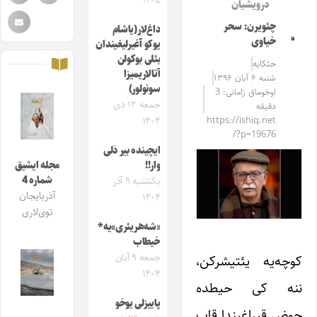
۱۴۰۵
درویشیان
چئویرن: سحر
داغ‌لار(یاشام
خیاوی
یوکو آغیرلیغیندان
بئلی بوکولن
حئکایه
آتالاریمیزا
شنبه ۶ آبان ۱۳۹۶
سونولور)
اوخوماق زامانی: 3
جمعه ۱۲ دی
دقیقه
۱۴۰۴
https://ishiq.net
/?p=19676
ایچینده بیر دَلی
وار!!
مجله ایشیق
شماره 4
یکشنبه ۹ آذر
آذربایجان
۱۴۰۴
توی‌لاری
«شه‌هر‌یئری»‌یه*
خیطاب
جمعه ۹ آبان
کوچه‌یه یئتیشرکن،
۱۴۰۴
ننه کی حیطده
پاییزلی یوخو
حوض قیراغیندا قاب