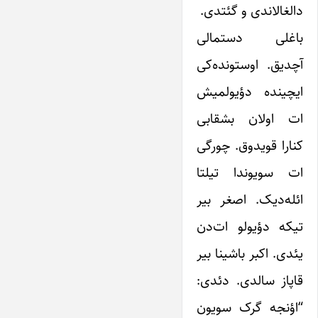
دالغالاندی و گئتدی.
باغلی دستمالی
آچدیق. اوستونده‌کی
ایچینده دؤیولمیش
ات اولان بشقابی
کنارا قویدوق. چورگی
ات سویوندا تیلتا
ائله‌دیک. اصغر بیر
تیکه دؤیولو ات‌دن
یئدی. اکبر باشینا بیر
قاپاز سالدی. دئدی:
“اؤنجه گرک سویون