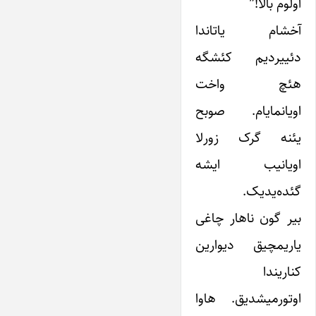
اولوم بالا!”
آخشام یاتاندا
دئییردیم کئشگه
هئچ واخت
اویانمایام. صوبح
یئنه گرک زورلا
اویانیب ایشه
گئده‌یدیک.
بیر گون ناهار چاغی
یاریمچیق دیوارین
کناریندا
اوتورمیشدیق. هاوا