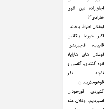
اجاق‌زاده نین ائوی
هارادی”؟
اوغلان اطرافا باخاندا،
اکبر خورما پاکاتین
قاپیب، قاچیرتدی.
اوغلان های هارایلا
ائوه گئتدی. آناسی و
نئچه نفر
قوهوملاریندان
گتیردی. قورخودان
اسیردیم. اوغلان منه