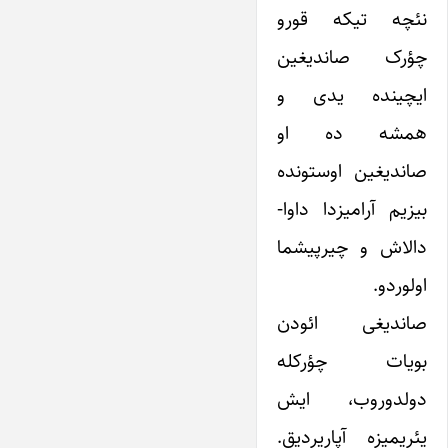
نئچه تیکه قورو
چؤرک صاندیغین
ایچینده یدی و
همشه ده او
صاندیغین اوستونده
بیزیم آرامیزدا داوا-
دالاش و چیرپیشما
اولوردو.
صاندیغی ائودن
بویات چؤرکله
دولدوروب، ایش
یئریمیزه آپاریردیق.