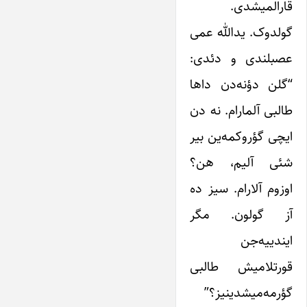
قارالمیشدی.
گولدوک. یدالله عمی
عصبلندی و دئدی:
“گلن دؤنه‌دن داها
طالبی آلمارام. نه دن
ایچی گؤروکمه‌ین بیر
شئی آلیم، هن؟
اوزوم آلارام. سیز ده
آز گولون. مگر
ایندییه‌جن
قورتلامیش طالبی
گؤرمه‌میشدینیز؟”