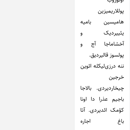
پوللاریمیزین
هامیسین بامیه
یئییردیک و
آخشاماجا آج و
پولسوز قالیردیق.
ننه درزی‌لیکله ائوین
خرجین
چیخاردیردی. بالاجا
باجیم عذرا دا اونا
کؤمک ائدیردی. آتا
باغ اجاره