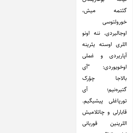
گئتمه میش،
خورولتوسی
اوجالیردی. ننه اونو
اللری اوسته یئرینه
آپاریردی و غملی
اوخویوردی: “آی
بالاجا چؤرک
گتیره‌نیم؛ آی
تورپاغلی پیشیگیم.
قابارلی و چاتلامیش
اللرینین قوربانی