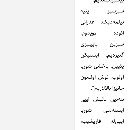
سیزسیز یئیه
بیلمه‌دیک. عذرانی
ائوده قویدوم.
سیزین پایینیزی
گتیردیم. ایستیکن
یئیین. یاخشی شوربا
اولوب. نوش اولسون
جانیزا بالالاریم”.
ننه‌نین تانیش اییی
ایسته‌ملی شوربا
اییی‌له قاریشیب،