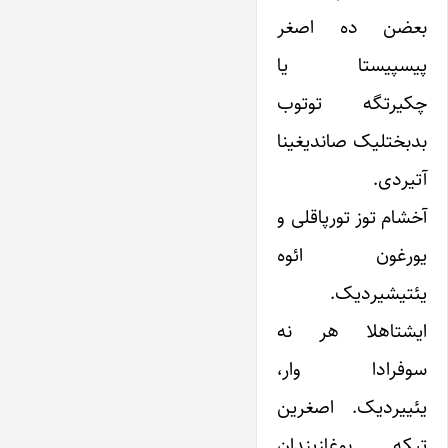
بعضن ده اصغر
پیسپیستا یا
چکیرتگه توتوب
بدبختلیک صاندیغینا
آتیردی.
آخشام توز تورپاقلی و
یورغون ائوه
یئتیشیردیک.
ایشتاهلا هر نه
سوفرادا وار،
یئییردیک. اصغرین
تیکه بوغازیندان