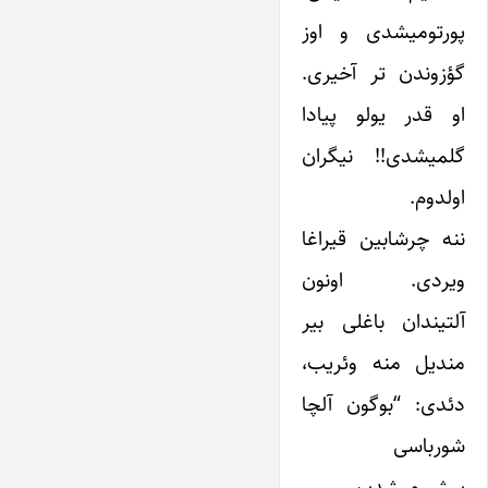
پورتومیشدی و اوز
گؤزوندن تر آخیری.
او قدر یولو پیادا
گلمیشدی!! نیگران
اولدوم.
ننه چرشابین قیراغا
ویردی. اونون
آلتیندان باغلی بیر
مندیل منه وئریب،
دئدی: “بوگون آلچا
شورباسی
پیشیرمیشدیم.