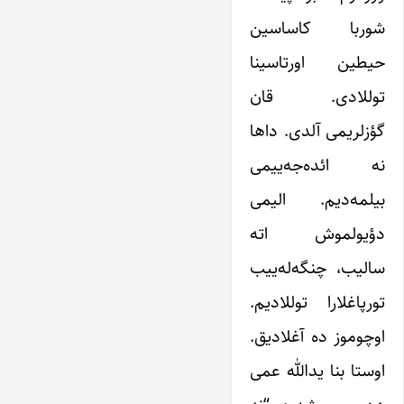
شوربا کاساسین
حیطین اورتاسینا
توللادی. قان
گؤزلریمی آلدی. داها
نه ائده‌جه‌ییمی
بیلمه‌دیم. الیمی
دؤیولموش اته
سالیب، چنگه‌له‌ییب
تورپاغلارا توللادیم.
اوچوموز ده آغلادیق.
اوستا بنا یدالله عمی