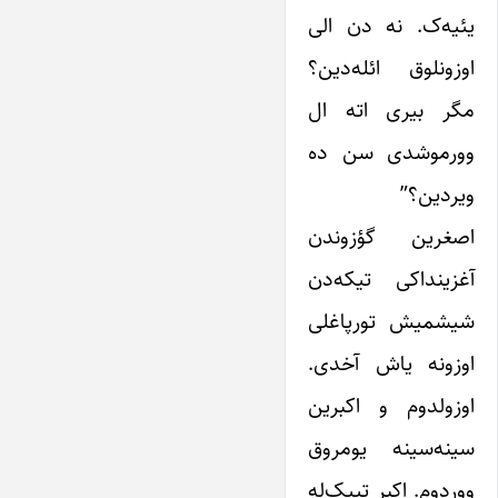
یئیه‌ک. نه دن الی
اوزونلوق ائله‌دین؟
مگر بیری اته ال
وورموشدی سن ده
ویردین؟”
اصغرین گؤزوندن
آغزینداکی تیکه‌دن
شیشمیش تورپاغلی
اوزونه یاش آخدی.
اوزولدوم و اکبرین
سینه‌سینه یومروق
ووردوم. اکبر تپیک‌له