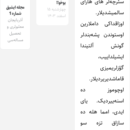
سئرچه‌لر های هارای
یوخو!!
مجله ایشیق
چهارشنبه ۱۵
سالمیشدیلار.
شماره 1
اسفند ۱۴۰۳
آذربایجان
اوزاقداکی داملارین
معلم‌لری و
تحصیل
اوستوندن پشه‌بندلر
مساله‌سی
گونش آلتیندا
ایشیلداییب،
گؤزلریمیزی
قاماشدیریردیلار.
اوچوموز ده
اسنه‌ییردیک. یای
ایدی، امما هله ده
سازاق تزه سو