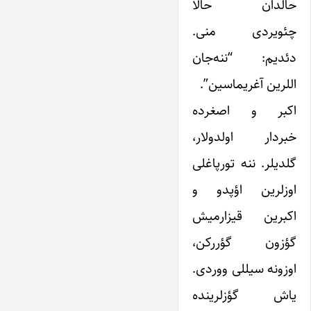
حالدان حالا
چئویردی منی.
دئدیم: “ننه‌جان
اللرین آغریماسین”.
اکبر و اصغرده
خبردار اولدولار،
گلدیلر. ننه تورپاغلی
اوزلرین اؤپدو و
اکبرین قیزارمیش
گؤزون گؤررکن،
اوزونه سیللی ووردی.
یاش گؤزلرینده