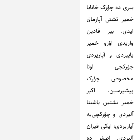
بیری ده چؤرک خانایا
خمیر تشتی آپارماق
ایدی. بیر قادین
واریدی اؤزو خمیر
یاپیردی و آپاریردی
چؤرکچی اونا
مخصوص چؤرک
پیشیرسین. اکبر
خمیر تشتین باشینا
آلیردی و چؤرکچی‌یه
آپاریردی؛ ایکی قیران
آلیردی. اصغر ده