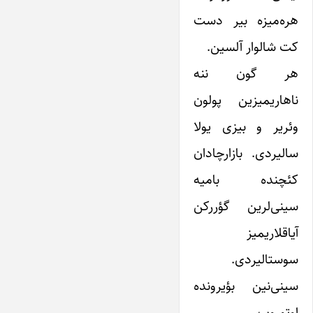
هره‌میزه بیر دست
کت شالوار آلسین.
هر گون ننه
ناهاریمیزین پولون
وئریر و بیزی یولا
سالیردی. بازارچادان
کئچنده بامیه
سینی‌لرین گؤررکن
آیاقلاریمیز
سوستالیردی.
سینی‌نین بؤیرونده
اوتوروب