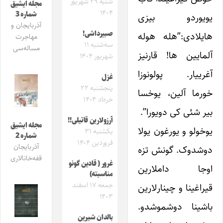
شنبه ۲۹ شهریور
مجله ایشیق
۱۴۰۴
شماره 3
یویوردو بیزی
آذربایجان و
صبیرداشی!
هایلادی:”هله هوله
مهاجرت
سه‌شنبه ۱۱
مساله‌سی
آلمایین ها! قارنیز
شهریور ۱۴۰۴
آغرییار. پولونوزا
غزل
پنجشنبه ۲۲
خورما آلین، یوخسا
خرداد ۱۴۰۴
بیر شئی کی دویورا”.
آرزولارین قاتیلی!!
مجله ایشیق
یوخولو و یورغون یولا
یکشنبه ۳۱
شماره 2
فروردین ۱۴۰۴
آذربایجان
دوشدوک. گونش تزه
قفه‌خانالاری
غرور ( قادین گونو
اوجا داملارین
مناسبته)
جمعه ۱۷ اسفند
قیراغینا و چینارلارین
۱۴۰۳
باشینا دوشموشدو.
بالدان شیرین