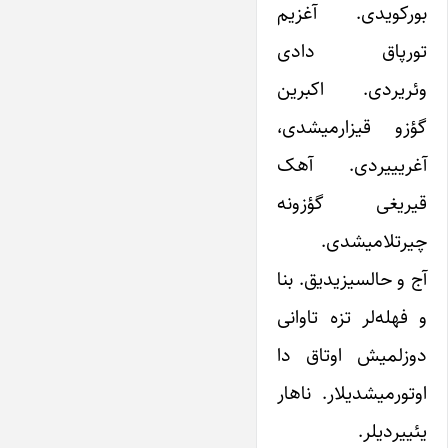
بورکویدی. آغزیم
تورپاق دادی
وئریردی. اکبرین
گؤزو قیزارمیشدی،
آغریییردی. آهک
قیریغی گؤزونه
چیرتلامیشدی.
آج و حالسیزیدیق. بنا
و فهله‌لر تزه تاوانی
دوزلمیش اوتاق دا
اوتورمیشدیلار. ناهار
یئییردیلر.