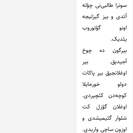
سونرا طالبی‌نی چؤله
آتدی و بیز گیزلیجه
اونو گؤتوروب
یئدیک.
بیرگون ده چوخ
آجیدیق. بیر
اوغلانجیق بیر پاکات
دولو خورمایلا
کوچه‌دن کئچیردی.
اوغلان گؤزل کت
شلوار گئیمیشدی و
اوزون ساچی واریدی.