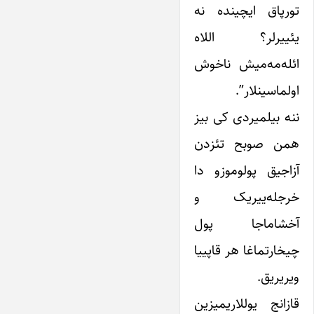
تورپاق ایچینده نه
یئییرلر؟ اللاه
ائله‌مه‌میش ناخوش
اولماسینلار”.
ننه بیلمیردی کی بیز
همن صوبح تئزدن
آزاجیق پولوموزو دا
خرجله‌ییریک و
آخشاماجا پول
چیخارتماغا هر قاپییا
ویریریق.
قازانج یوللاریمیزین