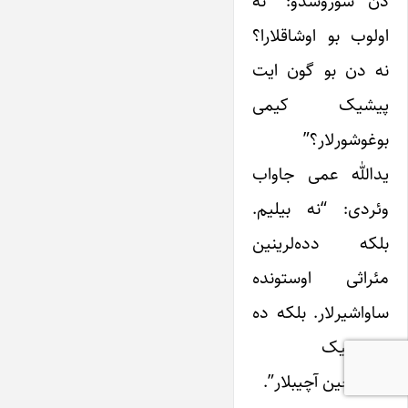
دن سوروشدو: “نه
اولوب بو اوشاقلارا؟
نه دن بو گون ایت
پیشیک کیمی
بوغوشورلار؟”
یدالله عمی جاواب
وئردی: “نه بیلیم.
بلکه دده‌لرینین
مئراثی اوستونده
ساواشیرلار. بلکه ده
بدبختلیک
صاندیغین آچیبلار”.