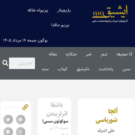
یازیچیلار
بیزیم‌له علاقه
بیزیم حاقدا
بوگون جمعه ۱۶ مرداد ۱۴۰۵
آنا صحیفه
شعر
خبر
حئکایه
مقاله‌
سس
یادداشت
دانیشیق
کیتاب
سند
باشقا
آلچا
اثرلریندن
شورباسی
سوکوتون سسی!
جمعه ۱۹ تیر
علی اشرف