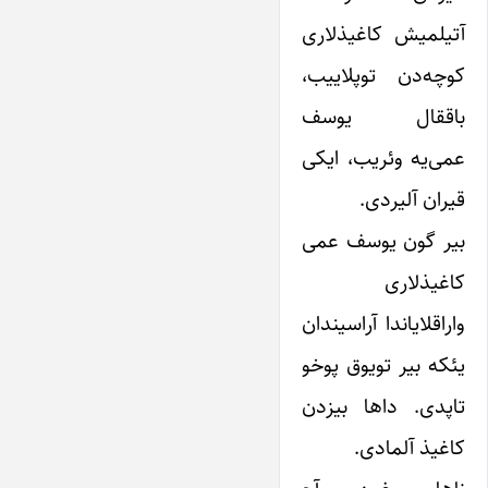
آتیلمیش کاغیذلاری
کوچه‌دن توپلاییب،
باققال یوسف
عمی‌یه وئریب، ایکی
قیران آلیردی.
بیر گون یوسف عمی
کاغیذلاری
واراقلایاندا آراسیندان
یئکه بیر تویوق پوخو
تاپدی. داها بیزدن
کاغیذ آلمادی.