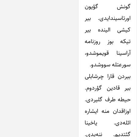
گونش گؤیون
اورتاسیندایدی. بیر
کیشی الینده بیر
تیکه بوز روزنامه
آراسینا قویموشدو،
سورعتله سووشدو.
بیردن قارا چرشابلی
بیر قادین گؤردوم.
حیطه طرف گلیردی.
اوزاقدان منه ایشاره
ائله‌دی. یاخینا
گئتدیم. ننه‌یدی.