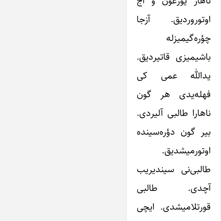
ناهار یورغون و آج
اوتوروردیق. آزجا
چؤره‌گیمیزله
باشیمیزی قاتیردیق.
یدالله عمی کی
فهله‌یدی هر گون
ناهارا طالبی آلیردی.
بیر گون دؤره‌سینده
اوتورمیشدیق.
طالبی‌نی سیندیریب
آچدی. طالبی
قورتلامیشدی. ایچی