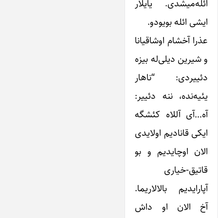
ائله‌میشدی. یایلار
ایشی ائله بویودو.
عذرا آخشام اوشاقیانا
و شیرین دیلی‌له بیزه
دئییردی: “ناهار
یئیه‌نده، ننه دئییر:
آه…آی آللاه کئشگه
ایکی قانادیم اولایدی
الان اوچایدیم و بو
قاتیق-خیاری
آپارایدیم بالالاریما.
آخ الان او داش