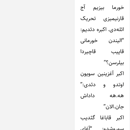
خورما بیزیم آج
قارنیمیزی تحریک
ائله‌دی. اکبره دئدیم:
“الیندن خورمانی
قاپیب قاچیردا
بیلرسن؟”
اکبر آغزینین سویون
اوتدو و دئدی:”
هه.هه داداش
جان.الان”
اکبر قاباغا گئدیب
سوروشدو: “آغای