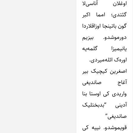
اوغلان آناسی‌لا
گئتدی؛ امما اکبر
گون باتینجا اوزاقلاردا
دورموشدو. بیزیم
یانیمیزا گلمه‌یه
اوره‌ک ائله‌میردی.
اصغرین کیچیک بیر
آغاج صاندیغی
واریدی کی اوستا بنا
آدینی “بدبختلیک
صاندیغی”
قویموشدو. نییه کی