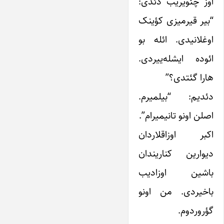
اوز چئویریب دئدی:
“بیر قیرمیزی کؤینک
اوغلانیدی. ائله بو
ائوده ایشله‌ییردی.
هارا گئتدی؟”
دئدیم: “بیلمیرم.
اصلن اونو تانیمیرام”.
اکبر اوزاقلاردان
دیوارین کناریندان
باشین اوزادیب
باخیردی. من اونو
گؤروردوم.