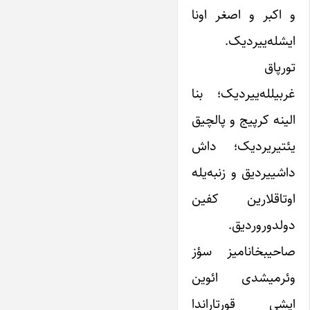
و اکبر و اصغر اونا
ایشله‌ییردیک.
تورپاق
غربیلله‌ییردیک؛ بنا
الینه کرپیج و پالچیق
یئتیریردیک؛ داش
داشییردیق و زنبه‌یله
اوتاقلارین کفین
دولدوروردیق.
صاحیبخانامیز سؤز
وئرمیشدی ائوین
ایشی قورتاراندا