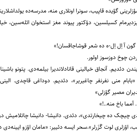
ینی گؤیده قاپیب، سونرا اونلاری منه، مدرسه‌ده یولداشلارینا 
زدیرمام کسیلسین، دؤکتور پیوند مغز استخوان ائله‌سین، خیال
 گون آ اِل اِل-ه ده شعر قوشاجاقسان!»
دن چوخ دوزسوز اولور.
دن دئدیم. آنجاق خیالینی قانادلاندیرا بیلمه‌دی. پتونو باشین
ا «بابام منی نفرنفر چاغیریر»، دئدیم. دوداغی قاچدی. الین
دیران مصیر گؤزلی»
مما باخ منه..!»
ردی چیچک ده چیخارتدی»، دئدی. دانیشا- دانیشا چاتلامیش دو
ییب، اؤزلری لوت گَزَرلر».سحر ایسه دئییر: «مامان اؤزو ایینه‌دی د