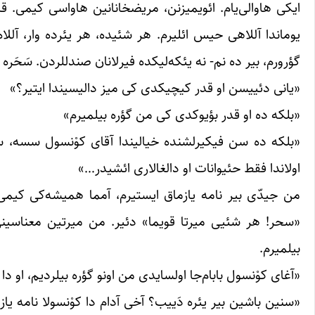
ایکی هاوالی‌یام. ائویمیزنن، مریضخانانین هاواسی کیمی. ق
یوماندا آللاهی حیس ائلیرم. هر شئیده، هر یئرده وار، آللاه 
گؤرورم، بیر ده نم- ‌نه یئکه‌لیکده فیرلانان صندللردن. سَحَره 
«یانی دئییسن او قدر کیچیکدی کی میز دالیسیندا ایتیر؟»
«بلکه ده او قدر بؤیوکدی کی من گؤره بیلمیرم»
«بلکه ده سن فیکیرلشنده خیالیندا آقای کوْنسول سسه، سنی
اولاندا فقط حئیوانات او دالغالاری ائشیدر…»
من جیدّی بیر نامه یازماق ایستیرم، آمما همیشه‌کی کیمی
«سحر! هر شئیی میرتا قویما» دئیر. من میرتین معناسینی
بیلمیرم.
«آغای کوْنسول بابام‌جا اولسایدی من اونو گؤره بیلردیم، او دا
«سنین باشین بیر یئره دَییب؟ آخی آدام دا کوْنسولا نامه ی