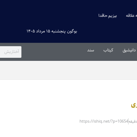
ه علاقه
بیزیم حاقدا
بوگون پنجشنبه ۱۵ مرداد ۱۴۰۵
دانیشیق
کیتاب
سند
ری
https://ishiq.net/?p=10654