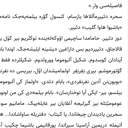
فاصیله‌سی وار.»
سحره دئییرمآللاها یازسام، کنسول گؤره بیلمه‌یه‌جک نامه‌می
«باشیوا هاوا گلیب» دئییر.
دوز دئییر. حامامدا ساچیمی اؤوکه‌له‌ینده توکلریم بیر کوْل
قالاجاق، دئییردیم بس داراغین دیشینه ایلیشه‌جک. اوندا باش
آینادان کوسدوم. شکیل آلبوموما وورولدوم. شکیللرده فقط ت
گؤتورموشم. بیری نِفِرنِفِر اولمامیشدان اوّل، بیریسی ده نفرنف
«بویون‌نن آدین نفرنفردی»، بابام دئدی. «اولماز کی آلبو
بیلسم‌، بیر- ایکی آیا توختارسان». بابام بیلمه‌دی کی من اون
عومومیّتله بیز گیزلیجه آغلایان بیر عایله‌ییک. مامانیم سو
سحرین یادیندان چیخاندا، یا کیتاب- دفتریله ساواشاندا… ه
اَتیمله دریمین آراسینا سیزاندا، یورقانیمی باشیما چکیب آ