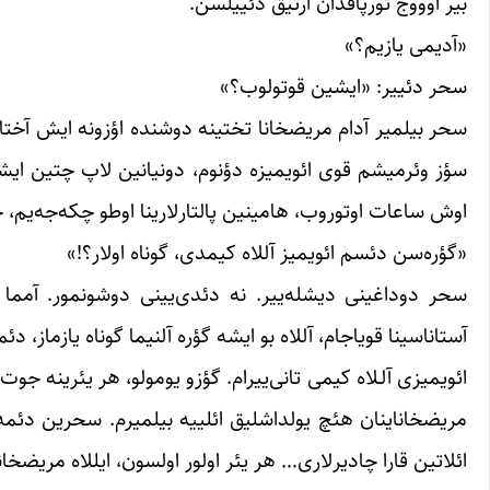
بیر اوْووج تورپاقدان آرتیق دئییلسن.
«آدیمی یازیم؟»
سحر دئییر: «ایشین قوتولوب؟»
سحر بیلمیر آدام مریضخانا تختینه دوشنده اؤزونه ایش آختارا
سؤز وئرمیشم قوی ائویمیزه دؤنوم، دونیانین لاپ چتین ایشلر
اوش ساعات اوتوروب، هامینین پالتارلارینا اوطو چکه‌جه‌یم،
«گؤره‌سن دئسم ائویمیز آللاه کیمدی، گوناه اولار؟!»
سحر دوداغینی دیشله‌ییر. نه دئدی‌یینی دوشونمور. آمما من
آستاناسینا قویاجام، آللاه بو ایشه گؤره آلنیما گوناه یازماز، د
ائویمیزی آلـلاه کیمی تانی‌ییرام. گؤزو یومولو، هر یئرینه جو
مریضخاناینان هئچ یولداشلیق ائلییه بیلمیرم. سحرین دئمه‌
ائلاتین قارا چادیرلاری… هر یئر اولور اولسون، ایللاه مریضخان