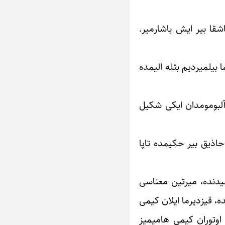
اشقا بیر ایش باشارمیر.
 بیلمیردیم بئله الیمده
…آلبومومدان ایکی شکیل
حاذیق بیر حکیمده تاپا
ئشیدنده، میرتین معناسی
، قیزدیرما ایلان کیمی
 اوتوران کیمی هامیمیز