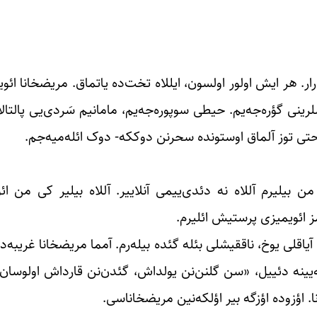
ر. هر ایش اولور اولسون، ایللاه تخت‌ده یاتماق. مریضخانا ائوی
ینی گؤره‌جه‌یم. حیطی سوپوره‌جه‌یم، مامانیم سَردی‌یی پالتال
 حتی توز آلماق اوستونده سحرنن دوککه- دوک ائله‌میه‌جم.
 بیلیرم آللاه نه دئدی‌ییمی آنلاییر. آللاه بیلیر کی من ائ
ئمز ائویمیزی پرستیش ائلیرم.
ت آیاقلی یوخ، ناققیشلی بئله گئده بیله‌رم. آمما مریضخانا غریبه
یینه دئییل، «سن گلنن‌نن یولداش، گئدن‌نن قارداش اولوسان».
ا. اؤزوده اؤزگه بیر اؤلکه‌نین مریضخاناسی.