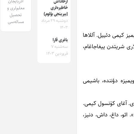
آذربایجان
آرخاداش
خاطیره‌لری
معلم‌لری و
(بیرینجی بؤلوم)
تحصیل
دوشنبه ۲۹ مرداد
مساله‌سی
۱۴۰۳
میز کیمی دئییل. آللاها
باغری قارا
اری شریتدن ییغاجاغام،
سه‌شنبه ۷
فروردین ۱۴۰۳
ویمیزه دؤننده، باشیمی
‌دی. آغای کوْنسول کیمی.
 ائو، داغ، داش، دنیز،