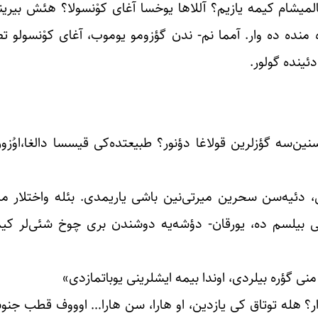
المیشام کیمه یازیم؟ آللاها یوخسا آغای کوْنسولا؟ هئش بیری
منده ده وار. آمما نم- ‌ندن گؤزومو یوموب، آغای کوْنسولو تصوّ
دئینده گولور.
ن‌سه گؤزلرین قولاغا دؤنور؟ طبیعتده‌کی قیسسا دالغا،اوُزو
، دئیه‌سن سحرین میرتی‌نین باشی یاریمدی. بئله واختلار ما
 بیلسم ده، یورقان- دؤشه‌یه دوشندن بری چوخ شئی‌لر کیمی
 منی گؤره بیلردی، اوندا بیمه ایشلرینی یوباتمازدی»
ازار؟ هله توتاق کی یازدین، او هارا، سن هارا… اوووف قطب جن