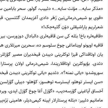
«مذکر سایه… مؤنث سایه…» دئییب، گولور. سحر بابامین سؤزلر
«قوی بو شیمی‌درمانی‌نین زَهَر دادی آغزیمدان گئتسین، قی
شعرلریم یاراشیقلی دوْن گئیه‌جک!»
«قافیه‌لره باخ! بئله کی سن قافیه‌لری دالبادال دوزورسن، بیر
قافیه اویونو اویناماغی چوخ سئوسم ده، سحرین میرتلاری هر
یان اوتاقداکی قیزا توکلرینی دیبدن قیخدیران مصیر گؤزللرین
دئدی. بؤیوکلرین اوتاقلاریندا، شیمی‌درمانی اولان پرستار
سوروشدو: «یانی نمنه؟». دئدیم «یانی توکلرینی دیبدن قیخ
«سن ایستر توهلو، ایسترسه توهسوز، کؤهلو- دیبلی گؤزلسن. آ
آخساق آیاغینی گؤرسه‌دیب، «گؤزل آغا چوخ گؤزل‌ ایدی، وی
مامانیم دئییر: «بئله پرستارلار ایینه کیمی‌دیلر، هامینی بَزَه‌