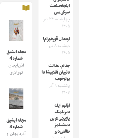
اینجه‌صنعت
سرگی‌سی
چهارشنبه ۲۴ تیر
۱۴۰۵
اوددان قورخورام!
دوشنبه ۸ تیر
مجله ایشیق
۱۴۰۵
شماره 4
آذربایجان
جذام، عدالت
دئییلن آنلاییشا دا
توی‌لاری
یولوخوب
یکشنبه ۹ آذر
۱۴۰۴
اؤلوم ایله
دیریلمک
یازیچی‌لارین
مجله ایشیق
دَییشیلمز
شماره 3
طالعی‌دیر
آذربایجان و