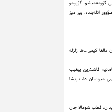
نی گؤرمه‌میشم. گؤزومو
وور ائله‌ینده، بیر میز
ن دالغا کیمی…ها زلزله
مانیم قاشلارین ییغیب
 میرت‌نان دا، باریشا
وبدان، قطب شومالا جان