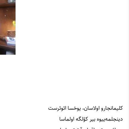
کلیمانجارو اولاسان، یوخسا ائوئرست
دینجلمه‌ییوه بیر کؤلگه اولماسا