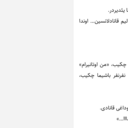
یئدیردر.
یم قانادلانسین… اوندا
ا چکیب، «من اوتانیرام»
ی نفرنفر باشیما چکیب،
داغی قانادی.
ااا…»