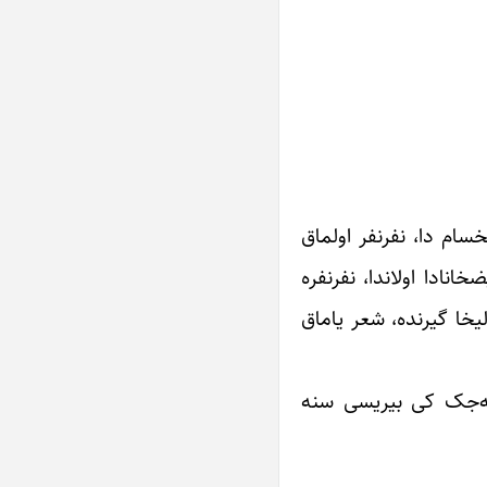
خسام دا، نفرنفر اولماق
انادا اولاندا، نفرنفره
یخا گیرنده، شعر یاماق
گله‌جک کی بیریسی سنه