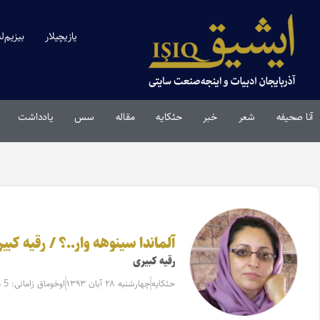
یازیچیلار
بیزیم‌ل
آنا صحیفه
شعر
خبر
حئکایه
مقاله‌
سس
یادداشت
آلماندا سینوهه وار..؟ / رقیه کبی
رقیه کبیری
حئکایه
چهارشنبه ۲۸ آبان ۱۳۹۳
اوخوماق زامانی: 5 دقیقه