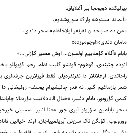
بیرلیکده دویونجا بیر آغلایاق.
«آلماندا سینوهه وار؟» سوروشدوم.
«من ده صاباحدان نفرنفر اولاجاغام»،سحر دئدی.
مامان دئدی:«اوچوموزده»
بابام «آللاه کؤمه‌ییم اولسون… اوش مصیر گؤزلی…»
ائوده چتیندی. قوهوم- قونشو گلیب آداما رحم گؤیوللو باخاندا
راحاتدی. اوغلانلار دا نفرنفردیلر. فقط قیزلارین چرقدلری بیر
شعر یازماغیم گلیر. نه قدر چالیشیرام یوسف- زولیخانی دا 
کیمی گؤرونور. بابام دئییر: «خیال قانادلانیب دؤردنالا چاپاند
سحر بابامین سؤزونو آیری جور معنا ائلیر. سسینی خیرخیر
وورولوب، کؤلگن تک سن‌نن آیریلمییاجاق. اوندا خیالین قاناد
دئییرم: «گل، سن منیم یئریمه شعر یاز، سن قافیه‌لری یاخ