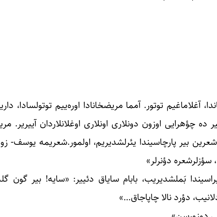
، آغلاماغیم توتور. آمما مریضخانادا اوره‌ییم توتولسادا، داری
 ده چؤهرایی اوزون دونلاری اونلاری اوغلانلاردان آییریر. مریضخ
شعرین بیر پارچاسیندا یئرلشدیریم، اولمور.شعریمه یوسف- زول
ا، سؤزلرشعره دؤنرلر»
اسیندا بَملشدیریب، بابام سایاق دئییر: «سایه! بیر گون 
لانیب، دؤرد نالا چاپاجاق…»
چی دوزورسن»