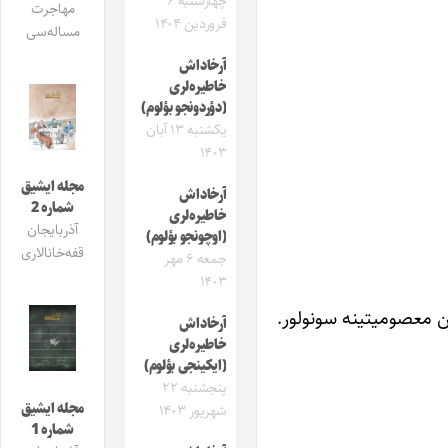
چهارشنبه ۶
مهاجرت
فروردین ۱۴۰۴
مساله‌سی
آرخاداش
خاطیره‌لری
(دؤردونجو بؤلوم)
یکشنبه ۱۳ آبان
۱۴۰۳
مجله ایشیق
آرخاداش
شماره 2
خاطیره‌لری
آذربایجان
(اوچونجو بؤلوم)
قفه‌خانالاری
جمعه ۶ مهر
۱۴۰۳
 معصومیتینه سونولور.
آرخاداش
خاطیره‌لری
(ایکینجی بؤلوم)
پنجشنبه ۲۲
مجله ایشیق
شهریور ۱۴۰۳
شماره 1