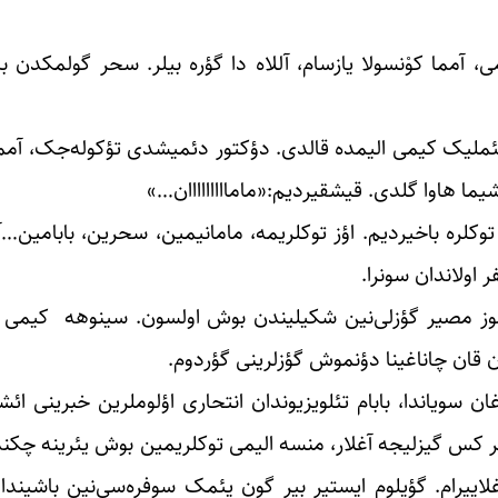
، آمما کوْنسولا یازسام، آللاه دا گؤره بیلر. سحر گولمکدن ب
 یئملیک کیمی الیمده قالدی. دؤکتور دئمیشدی تؤکوله‌جک، آمما
یما هاوا گلدی. قیشقیردیم:«مامااااااااان…»
وکلره باخیردیم. اؤز توکلریمه، مامانیمین، سحرین، بابامین
ر اولاندان سونرا.
موموز مصیر گؤزلی‌نین شکیلیندن بوش اولسون. سینوهه ‌کیمی 
ون قان چاناغینا دؤنموش گؤزلرینی گؤردوم.
غان سویاندا، بابام تئلویزیوندان انتحاری اؤلوملرین خبرینی ا
ر کس گیزلیجه آغلار، منسه الیمی توکلریمین بوش یئرینه چکنده
غلاییرام. گؤیلوم ایستیر بیر گون یئمک سوفره‌سی‌نین باشیندا