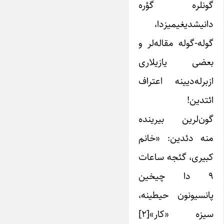
گونلره گؤره
دانیشدیغیمیزدا،
گوله-گوله مقاله‌لر و
بعضی یازیلاری
ازبرله‌دیینه اعتراف
ائتدین!
گون‌لرین بیرینده
منه دئدین: «خانم
کبیری، گئجه ساعات
۹ دا چیخین
پانسیونون حیطینه،
سیزه «کار»[۲]