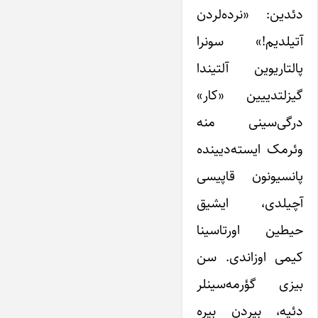
دئدین: «نرده‌لردن
آتیلدیم!» سونرا
پالتاریوین آلتیندا
گیزلتدییین «کار»
درگی‌سینی منه
وئرمک ایسته‌دیینده
پانسیونون قاپیسی
آچیلدی، ایشیق
حیطین اورتاسینا
کیمی اوزاندی. سن
بیزی گؤرمه‌سینلر
دئیه، بیردن بیره