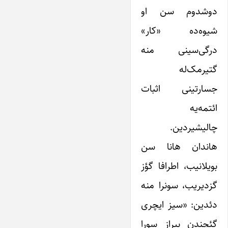
دوشدوم سن او
شیوه‌ده «کار»
درگی‌سینی منه
گتیرمک‌له
جسارتینی اثبات
ائتمه‌یه
چالیشیردین.
هاندان هانا سن
بویلانیب، اطرافا گؤز
گزدیریب، سونرا منه
دئدین: «سیز ایچری
گئچندن بیراز سورا