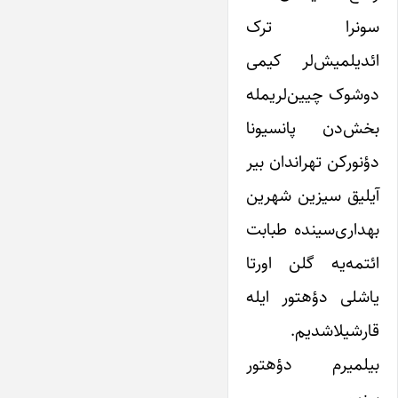
سونرا ترک
ائدیلمیش‌لر کیمی
دوشوک چیین‌لریمله
بخش‌دن پانسیونا
دؤنورکن تهراندان بیر
آیلیق سیزین شهرین
بهداری‌سینده طبابت
ائتمه‌یه گلن اورتا
یاشلی دؤهتور ایله
قارشیلاشدیم.
بیلمیرم دؤهتور