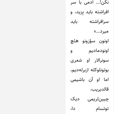
نکن!… آدمی با سر
افراشته باید بِزید، و
سرافراشته باید
میرد…»
اونون سؤزونو هئچ
اونودمادیم و
سونرالار او شعری
بوتونلوکله ازبرله‌دیم،
اما او آن باشیمی
قالدیریب،
چیین‌لریمی دیک
توتسام دا،