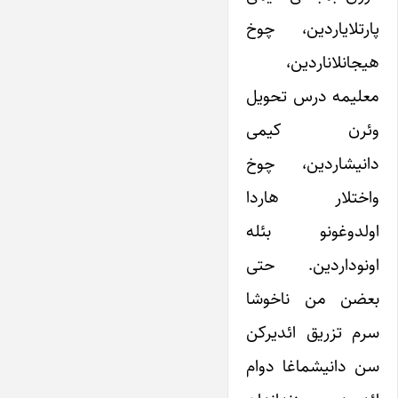
پارتلایاردین، چوخ
هیجانلاناردین،
معلیمه درس تحویل
وئرن کیمی
دانیشاردین، چوخ
واختلار هاردا
اولدوغونو بئله
اونوداردین. حتی
بعضن من ناخوشا
سرم تزریق ائدیرکن
سن دانیشماغا دوام