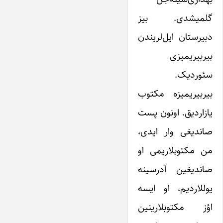
گلمیشدی. بیز
دبیرستان ایل‌لریندن
بیربیریمیزی
سئوردیک.
بیربیریمیزه مکتوب
یازاردیق. اونون پست
صاندیغی وار ایدی،
من مکتوبلاریمی او
صاندیغین آدرسینه
یوللاردیم، او ایسه
اؤز مکتوبلارینین