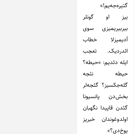
گتیره‌جه‌یم!»
بیز او گونلر
بیربیریمیزی سوی
آدیمیزلا خطاب
ائدردیک. تعجب
ایله دئدیم: «حیطه؟
حیطه نئجه
گله‌جکسیز؟ گئجه‌لر
بخش‌دن پانسیونا
گئدن قاپیدا نگهبان
اولدوغوندان خبریز
یوخ‌‌دی؟»