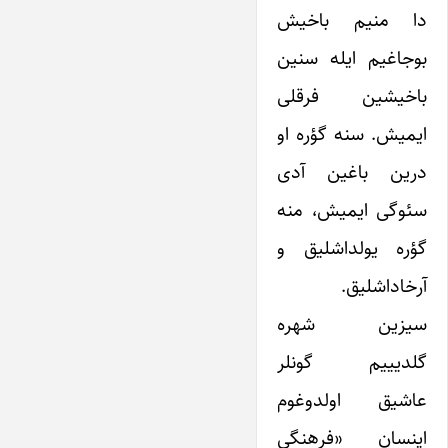
دا منیم باخیش
بوجاغیم ایله سنین
باخیشین فرقلی
ایمیش. سنه گؤره او
درین باغین آدی
سئوگی ایمیش، منه
گؤره یولداشلیق و
آرخاداشلیق.
سیزین شهره
گلدیییم گونلر
عاشیق اولدوغوم
اینسان «فرهنگی