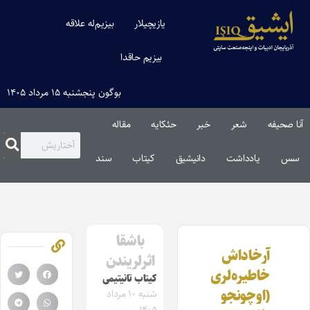
یازیچیلار
بیزیم‌له علاقه
بیزیم حاقدا
بوگون پنجشنبه ۱۵ مرداد ۱۴۰۵
آنا صحیفه
شعر
خبر
حئکایه
مقاله‌
سس
یادداشت
دانیشیق
کیتاب
سند
باشقا
آرخاداش
اثرلریندن
خاطیره‌لری
کیتاب تانیتیمی
(اوچونجو
شنبه ۱۰ مرداد