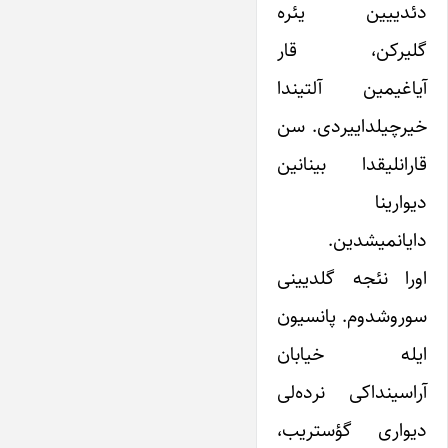
دئدییین یئره
گلیرکن، قار
آیاغیمین آلتیندا
خیرچیلداییردی. سن
قارانلیقدا بینانین
دیوارینا
دایانمیشدین.
اورا نئجه گلدیینی
سوروشدوم. پانسیون
ایله خیابان
آراسینداکی نرده‌لی
دیواری گؤستریب،