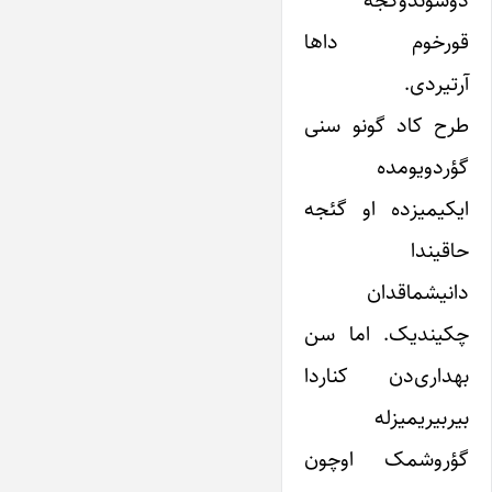
دوشوندوکجه
قورخوم داها
آرتیردی.
طرح کاد گونو سنی
گؤردویومده
ایکیمیزده او گئجه
حاقیندا
دانیشماقدان
چکیندیک. اما سن
بهداری‌دن کناردا
بیربیریمیزله
گؤروشمک اوچون