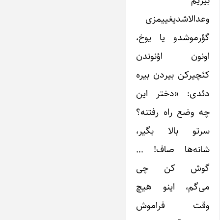
بیزیم
وعدالاشدیغییمزی
گؤرموشدو یا یوخ،
اونون اؤنوندن
کئچیرکن بیردن بیره
دئدی: «دختر این
چه وضع راه رفتنه؟
سرتو بالا بگیر،
شانه‌ها صاف! …
گوش کن چی
می‌گم، اینو هیچ
وقت فراموش