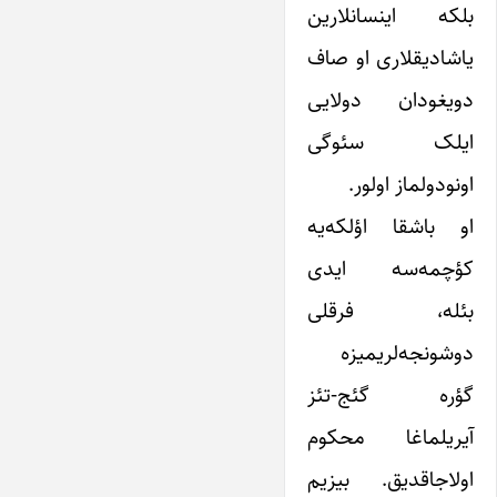
بلکه اینسانلارین
یاشادیقلاری او صاف
دویغودان دولایی
ایلک سئوگی
اونودولماز اولور.
او باشقا اؤلکه‌یه
کؤچمه‌سه ایدی
بئله، فرقلی
دوشونجه‌لریمیزه
گؤره گئج-تئز
آیریلماغا محکوم
اولاجاقدیق. بیزیم