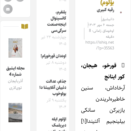
۱۴۰۵
بؤلوم)
رقیه کبیری
پلتفرم،
کانسپتوال
دانیشیق
اینجه‌صنعت
جمعه ۶ مهر ۱۴۰۳
سرگی‌سی
اوخوماق زامانی: 8
دقیقه
چهارشنبه ۲۴ تیر
https://ishiq.net
۱۴۰۵
/?p=35563
اوددان قورخورام!
دوشنبه ۸ تیر
 قورخو، هیجان،
مجله ایشیق
۱۴۰۵
شماره 4
کور اینانج
آذربایجان
جذام، عدالت
آرخاداش، سنین
دئییلن آنلاییشا دا
توی‌لاری
یولوخوب
خاطیره‌لریندن
یکشنبه ۹ آذر
۱۴۰۴
یازیرکن سانکی
اؤلوم ایله
بیلینجیم آلتیندا[۱]
دیریلمک