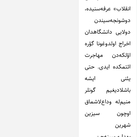
انقلاب»‌ عرفه‌سنیده،
دوشونجه‌سیندن
دولایی دانشگاهدان
اخراج اولدوغونا گؤره
اؤلکه‌دن مهاجرت
ائتمکده ایدی. حتی
یئنی ایشه
باشلادیغیم گونلر
منیم‌له وداع‌لاشماق
اوچون سیزین
شهرین
بهداری‌سینه‌جن