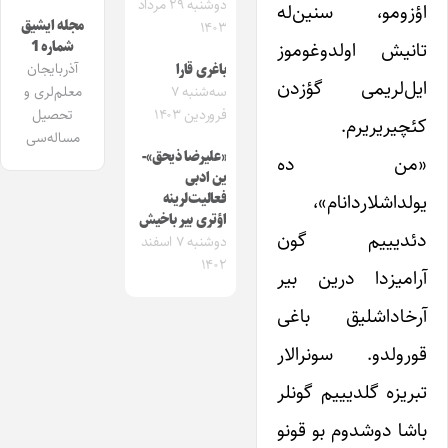
دوشنبه ۲۹ مرداد
اؤزومو، سنین‌له
مجله ایشیق
۱۴۰۳
تانیش اولدوغوموز
شماره 1
آذربایجان
باغری قارا
ایل‌لریمی گؤزدن
معلم‌لری و
سه‌شنبه ۷
تحصیل
فروردین ۱۴۰۳
کئچیریریرم.
مساله‌سی
«علیرضا ذیحق»-
«من ده
ین ادبی
یولداشلاردانام»،
فعالیت‌لرینه
اؤتری بیر باخیش
دئدیییم گون
دوشنبه ۷ اسفند
۱۴۰۲
آرامیزدا درین بیر
آرخاداشلیق باغی
قورولدو. سونرالار
تبریزه گلدیییم گونلر
باشا دوشدوم بو قونو