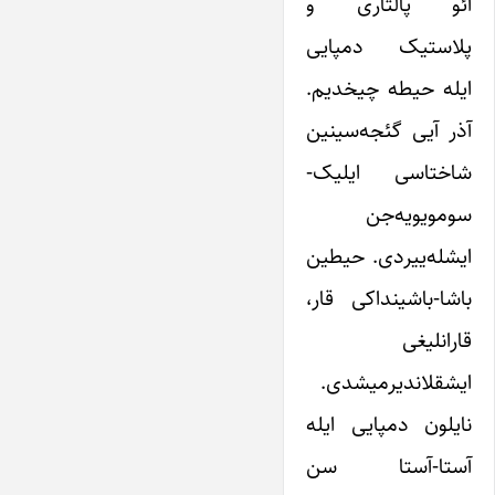
ائو پالتاری و
پلاستیک دمپایی
ایله حیطه چیخدیم.
آذر آیی گئجه‌سینین
شاختاسی ایلیک-
سومویویه‌جن
ایشله‌ییردی. حیطین
باشا-باشینداکی قار،
قارانلیغی
ایشقلاندیرمیشدی.
نایلون دمپایی ایله
آستا-آستا سن