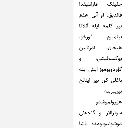
خئیلک قارانلیقدا
قالدیق. او آنی هئچ
بیر کلمه ایله آنلاتا
بیلمیرم. قورخو،
هیجان، آدرنالین
یوکسه‌لیشی، و
گؤردویوموز ایش ایله
باغلی کور بیر اینانج
بیربیرینه
هؤرولموشدو.
سونرالار او گئجه‌نی
دوشوندویومده باشا