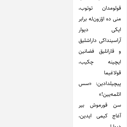
قولومدان توتوب،
منی ده اؤزون‌له برابر
ایکی دیوار
آراسینداکی داراشلیق
و قارانلیق فضانین
ایچینه چکیب،
قولاغیما
پیچیلدادین: «سس
ائلمه‌یین!»
سن قورموش بیر
آغاج کیمی ایدین،
دیوارا