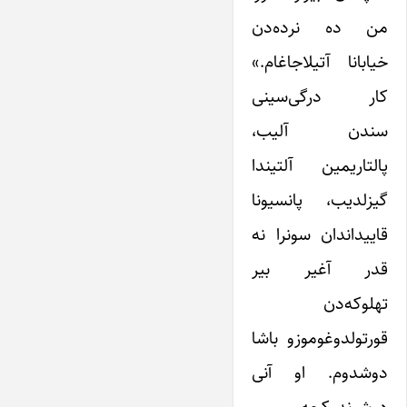
من ده نرده‌دن
خیابانا آتیلاجاغام.»
کار درگی‌سینی
سندن آلیب،
پالتاریمین آلتیندا
گیزلدیب، پانسیونا
قاییداندان سونرا نه
قدر آغیر بیر
تهلوکه‌دن
قورتولدوغوموزو باشا
دوشدوم. او آنی