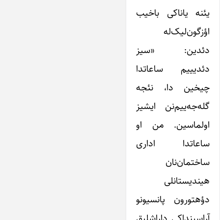
یئنه یاناکی باخیب
اؤزگون‌لیک‌له
دئدین: «سیز
دئدیییم ساعاتدا
چیخین دا، نئجه‌
گله‌جه‌ییم‌نن ایشیز
اولماسین. من او
ساعاتدا اداری
ساختمان‌نان
هیندیستانلی
دؤهتورون پانسیونو
آراسینداکی داراشلیق