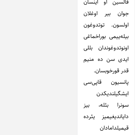
قالسین او اینسان
جوان بیر اوغلان
اولسون. توتدوغون
بیله‌ییمی بوراخماغی
اونوتدوغوندان بللی
ایدی سن ده منیم
قدر قورخوبسان.
پانسیون قاپی‌سی
ایشگیلندیکدن
سونرا بئله، بیز
دایاندیغیمیز یئرده
قیمیلدامادان