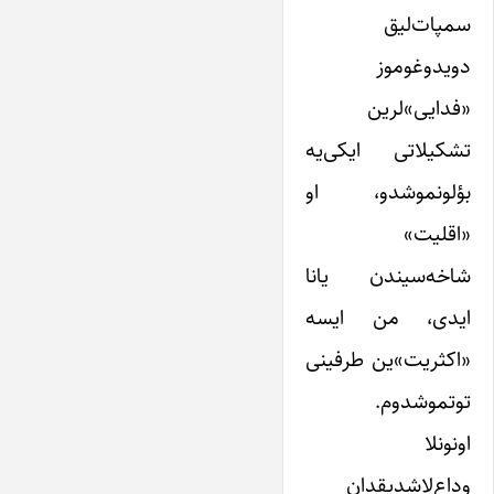
سمپات‌لیق
دویدوغوموز
«فدایی»‌لرین
تشکیلاتی ایکی‌یه
بؤلونموشدو، او
«اقلیت»
شاخه‌سیندن یانا
ایدی، من ایسه
«اکثریت»ین طرفینی
توتموشدوم.
اونونلا
وداع‌لاشدیقدان