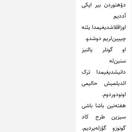
دؤهتوردن بیر ایکی
آددیم
اوزاقلاشدیغیمدا یئنه
چییین‌لریم دوشدو.
او گونلر یالنیز
سنین‌له
دانیشدیغیمدا ترک
ائدیلمیش حالیمی
اونودوردوم.
هفته‌نین باشا باشی
سیزین طرح کاد
گونوزو گؤزله‌یردیم.