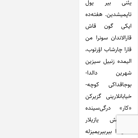
یئنی بیر یول
تاپمیشدین. هفته‌ده
ایکی گون قاش
قارالاندان سونرا من
قارا چارشاب اؤرتوب،
الیمده زنبیل سیزین
شهرین دالدا-
بوجاقداکی کوچه-
خیابانلارینی گزیرکن
«کار» درگی‌سینده
یازیلمیش یازیلار
حاقیندا بیربیریمیزله