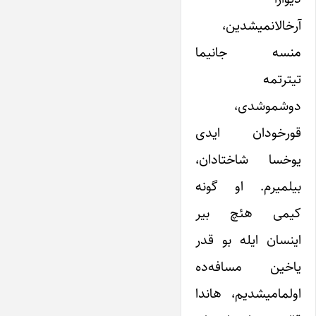
آرخالانمیشدین،
منسه جانیما
تیترتمه
دوشموشدی،
قورخودان ایدی
یوخسا شاختادان،
بیلمیرم. او گونه
کیمی هئچ بیر
اینسان ایله بو قدر
یاخین مسافه‌ده
اولمامیشدیم، هاندا