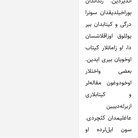
ائدیردین. زنداندان
بوراخیلدیقدان سونرا
درگی و کیتابدان بیر
یوللوق اوزاقلاشسان
دا، او زامانلار کیتاب
اوخویان بیری ایدین.
بعضی واختلار
اوخودوغون مقاله‌لر
و کیتابلاری
ازبرله‌دییین
عاغلیمدان کئچردی.
سون ایل‌لرده او