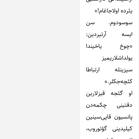
یئرده اولاجاغام!»
سوسودوم. سن
ایسه آرتیردین:
«چوخ یاخیندا
یولداشلاریمیز
سیزینله ارتباطا
کئچه‌جکلر.»
او گئجه قیزلارین
دقتینی چکمه‌دن
پانسیون قاپی‌سینین
کیلیدینی گؤتوروب،