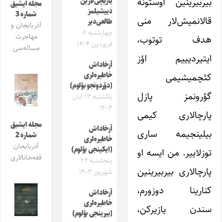
بیربیرینین اوستونه
یازیچی‌لارین
مجله ایشیق
دَییشیلمز
شماره 3
قالانمیش‌لار منی
طالعی‌دیر
آذربایجان و
چهارشنبه ۶
مهاجرت
هدف توتوب،
فروردین ۱۴۰۴
مساله‌سی
ایتیردیییم اؤز
آرخاداش
کئچمیشیمی
خاطیره‌لری
(دؤردونجو بؤلوم)
گؤرونمز پازل
یکشنبه ۱۳ آبان
۱۴۰۳
پارچالاری کیمی
مجله ایشیق
آرخاداش
بیلینجیمه ساری
شماره 2
خاطیره‌لری
آذربایجان
(ایکینجی بؤلوم)
توزلاییر. من ایسه او
قفه‌خانالاری
پنجشنبه ۲۲
پارچالاری بیربیرینین
شهریور ۱۴۰۳
کنارینا دوزورم،
آرخاداش
خاطیره‌لری
سندن یازیرکن،
(بیرینجی بؤلوم)