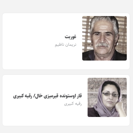
غوربت
نریمان ناظیم
قار اوستونده قیرمیزی خال/ رقیه کبیری
رقیه کبیری