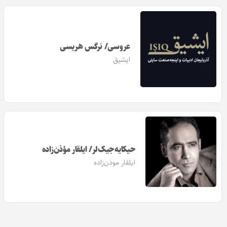
عروسی/ نرگس هریسی
ایشیق
حیکایه‌جیک‌لر/ ایلقار مؤذن‌زاده
ایلقار موذن‌زاده