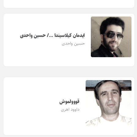
ایدمان کیلاسیندا …/ حسین واحدی
حسین واحدی
قووولموش
داوود اهری