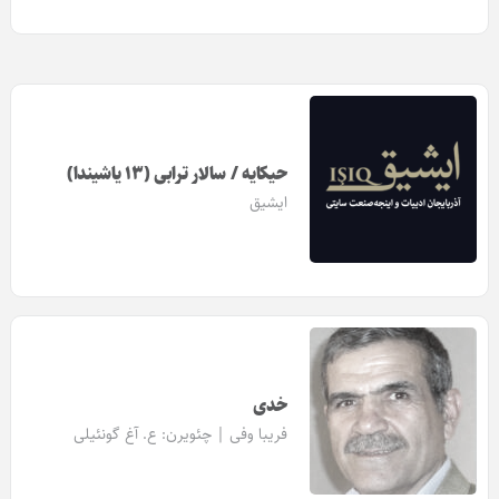
حیکایه / سالار ترابی (۱۳ یاشیندا)
ایشیق
خدی
فریبا وفی | چئویرن:
ع. آغ‌ گونئیلی