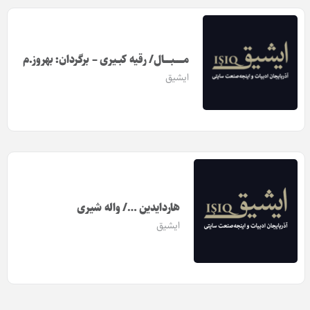
مــــــــبــــــال/ رقیه کبــیری – برگردان: بهروز.م
ایشیق
هاردایدین …/ واله شیری
ایشیق