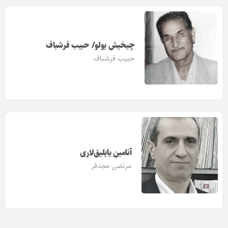
چیخیش یولو/ حبیب فرشباف
حبیب فرشباف
آنامین یایلیق‌لاری
مرتضی مجدفر