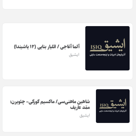
آلما آغاجی / ائلیار بنایی (۱۲ یاشیندا)
ایشیق
شاهین ماهنی‌سی/ ماکسیم گورگی– چئویر‎ن:
ممّد عاریف
ایشیق