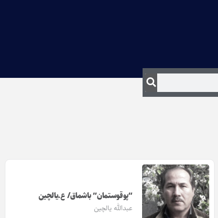
“پوقوستمان” باشماق/ ع.یالچین
عبدالله یالچین