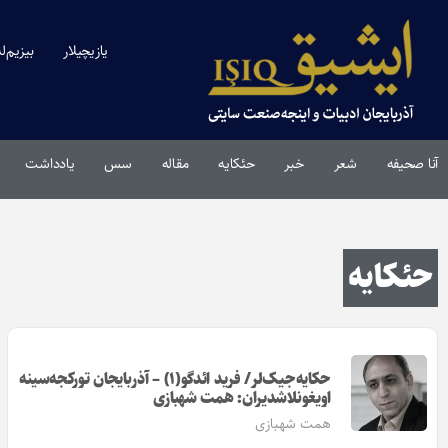
یازیچیلار
بیزیم‌ل
آنا صحیفه
شعر
خبر
حئکایه
مقاله‌
سس
یادداشت
حئکایه
حکایه‌جیک‌لر/ فرید ائدگو(۱) – آذربایجان تورکجه‌سینه
اویغونلاشدیران: همت شهبازی
همت شهبازی