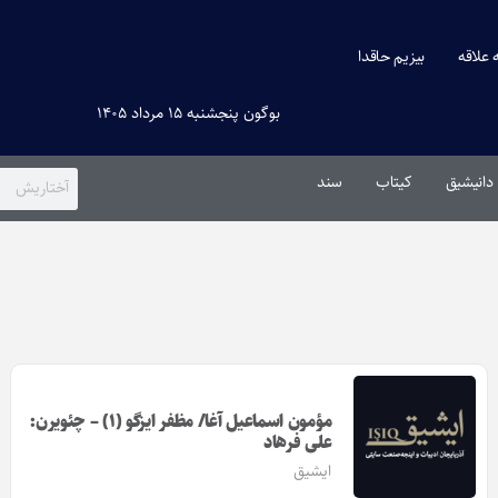
ه علاقه
بیزیم حاقدا
بوگون پنجشنبه ۱۵ مرداد ۱۴۰۵
دانیشیق
کیتاب
سند
مؤمون اسماعیل آغا/ مظفر ایزگو (۱) – چئویرن:
علی فرهاد
ایشیق