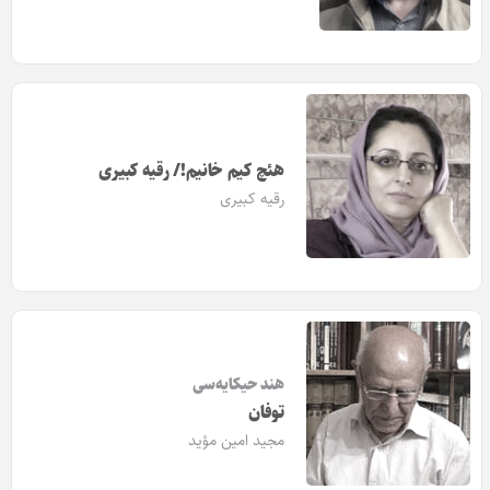
هئچ کیم خانیم!/ رقیه کبیری
رقیه کبیری
هند حیکایه‌‎سی
توفان
مجید امین مؤید