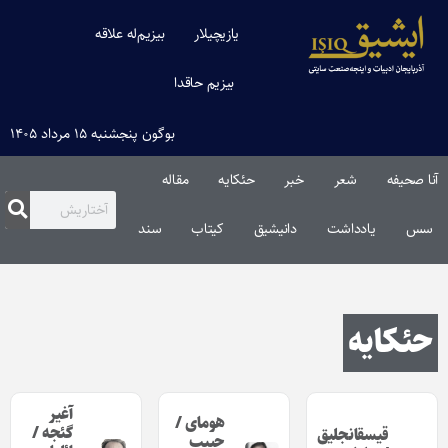
یازیچیلار
بیزیم‌له علاقه
بیزیم حاقدا
بوگون پنجشنبه ۱۵ مرداد ۱۴۰۵
آنا صحیفه
شعر
خبر
حئکایه
مقاله‌
سس
یادداشت
دانیشیق
کیتاب
سند
حئکایه
آغیر
هومای /
گئجه /
قیسقانجلیق
حبیب