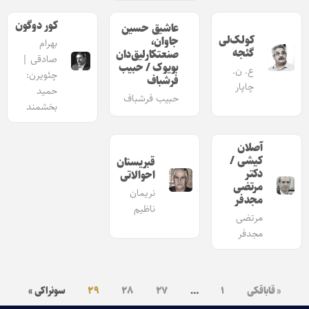
کور دوگون
عاشیق حسین
کولک‌لی
جاوان،
بهرام
گئجه
صنعتکارلیق‌دان
صادقی |
بویوک / حبیب
ع. ن.
چئویرن:
فرشباف
چاپار
حمید
حبیب فرشباف
بخشمند
آصلان
کیشی /
قبریستان
دکتر
احوالاتی
مرتضی
نریمان
مجدفر
ناظیم
مرتضی
مجدفر
« قاباقکی
۱
…
۲۷
۲۸
۲۹
سونراکی »