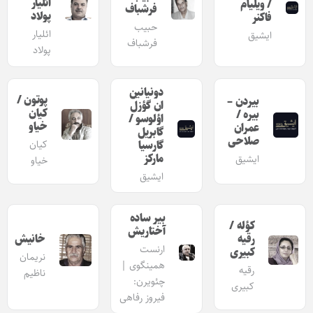
ائلیار
/ ویلیام
فرشباف
پولاد
فاکنر
حبیب
ائلیار
ایشیق
فرشباف
پولاد
دونیانین
پوتون /
بیردن –
ان گؤزل
کیان
بیره /
اؤلوسو /
خیاو
عمران
گابریل
صلاحی
گارسیا
کیان
مارکز
ایشیق
خیاو
ایشیق
بیر ساده
کؤله /
آختاریش
رقیه
خانیش
ارنست
کبیری
نریمان
همینگوی |
رقیه
ناظیم
چئویرن:
کبیری
فیروز رفاهی