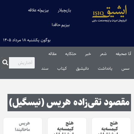
یازیچیلار
بیزیم‌له علاقه
بیزیم حاقدا
بوگون یکشنبه ۱۸ مرداد ۱۴۰۵
آنا صحیفه
شعر
خبر
حئکایه
مقاله‌
سس
یادداشت
دانیشیق
کیتاب
سند
مقصود تقی‌زاده هریس (نیسگیل)
هئچ
هئچ
هریس
کیمسه‌یه
کیمسه‌یه
ماحالیندا