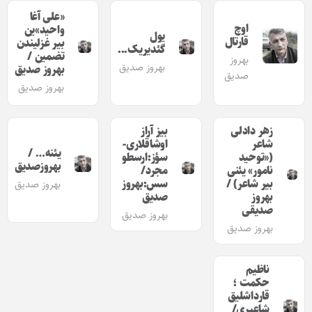
«علی آغا
اوچ
واحید»ین
یول
قارتال
بیر غزلیندن
گئدیریک..‌.
تضمین /
بهروز
بهروز صدیق
بهروز صدیق
صدیق
بهروز صدیق
زهر دادلی
بیز آراز
شاعر
اوشاقلاری-
یئنه… /
(«توحید
سؤز:ارسطو
بهروزصدیق
نامور» یئنی
مجرد/
بیر شاعر) /
سس:بهروز
بهروز صدیق
بهروز
صدیق
صدیقی
بهروز صدیق
بهروز صدیق
ناظیم
حکمت ؛
قارداشلیق
شاعیری/