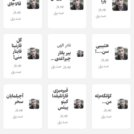
یارا
قالاجاق
بهروز
بهروز
بهروز
صدیق
صدیق
صدیق
گل
هئیییی
قارنینا
نادر الهی
سن….!
قایتار
بیر یانار
منی!
چیراغدی…
بهروز
بهروز
صدیق
بهروز صدیق
صدیق
قیرمیزی
کؤلگه‌م‌له
قارانلیقدا
آچیلمایان
من…
کینو
سحر
پیئس
بهروز
بهروز
بهروز
صدیق
صدیق
صدیق