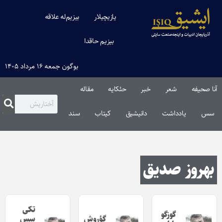
یازیچیلار
بیزیم‌له علاقه
بیزیم حاقدا
بوگون جمعه ۱۶ مرداد ۱۴۰۵
آنا صحیفه
شعر
خبر
حئکایه
مقاله‌
سس
یادداشت
دانیشیق
کیتاب
سند
بهروز صدیق
تکی
گوزگو
گؤروش
سس