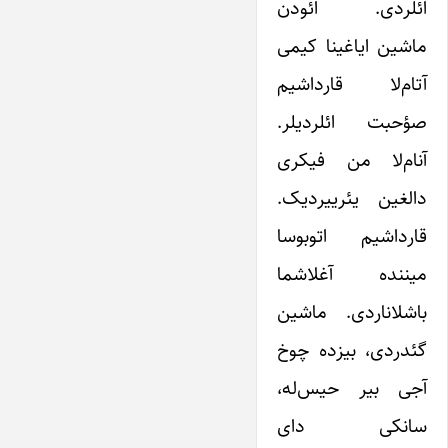
ائلردی. ائودن
ماشین ایاغینا کیمی
آتام‌لا قارداشیم
صؤحبت ائلردیلر.
آنام‌لا من فیکری
دالغین یئرییردیک.
قارداشیم اتوبوسا
میننده آغلاشما
باشلاناردی. ماشین
گئدردی، بیزده چوخ
آجی بیر حیس‌له،
سانکی دای