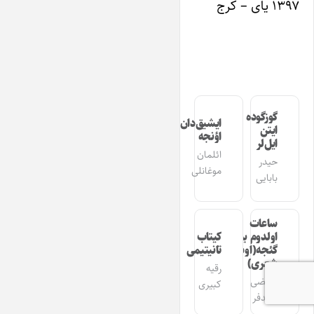
۱۳۹۷ یای – کرج
گوزگوده
ایشیق‌دان
ایتن
اؤنجه
ایل‌لر
ائلمان
حیدر
موغانلی
بابایی
ساعات
اولدوم بیر
کیتاب
گئجه(اوشاق
تانیتیمی
شعری)
رقیه
مرتضی
کبیری
مجدفر