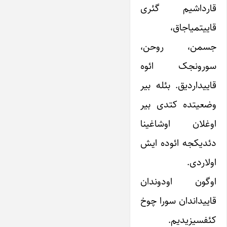
قارداشیم گئری
قاییتمیاجاق،
جسمن، روحن،
سورونجک ائوه
قاییداردیق. بئله بیر
وضعیتده کتدی بیر
اوغلان اوشاغینا
دئدیکجه ائوده ایش
اولاردی.
اوگون اودوندان
قاییداندان سورا چوخ
کئفسیزیدیم.