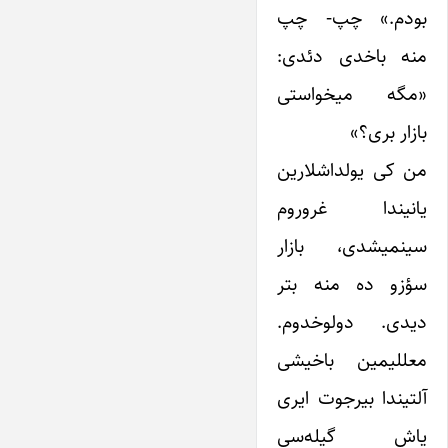
بودم.» چپ- چپ
منه باخدی دئدی:
«مگه میخواستی
بازار بری؟»
من کی یولداشلارین
یانیندا غروروم
سینمیشدی، بازار
سؤزو ده منه بتر
دیدی. دولوخدوم.
معللیمین باخیشی
آلتیندا بیرجوت ایری
یاش گیله‌سی