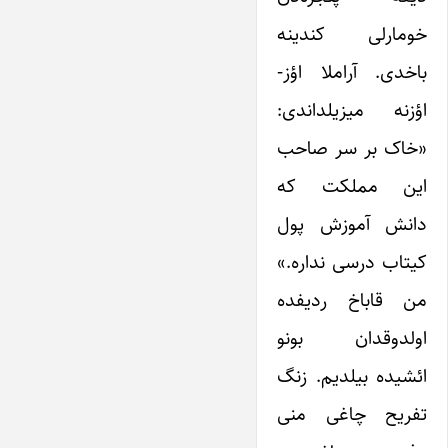
خومارلی کندینه
باخدی. آراملا اؤز-
اؤزنه میزیلداندی:
«خاک بر سر صاحب
این مملکت که
دانش آموزش پول
کیتاب درسی نداره.»
من قاباخ ردیفده
اولدوقدان بونو
ائشیده بیلدیم. زنگ
تفریح چاغی منی