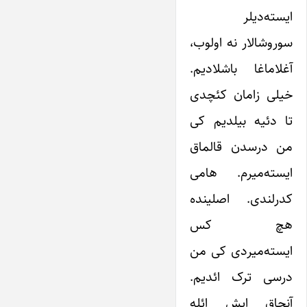
ایسته‌دیلر
سوروشالار نه اولوب،
آغلاماغا باشلادیم.
خیلی زامان کئچدی
تا دئیه بیلدیم کی
من درسدن قالماق
ایسته‌میرم. هامی
کدرلندی. اصلینده
هچ کس
ایسته‌میردی کی من
درسی ترک ائدیم.
آنجاق ایش ائله