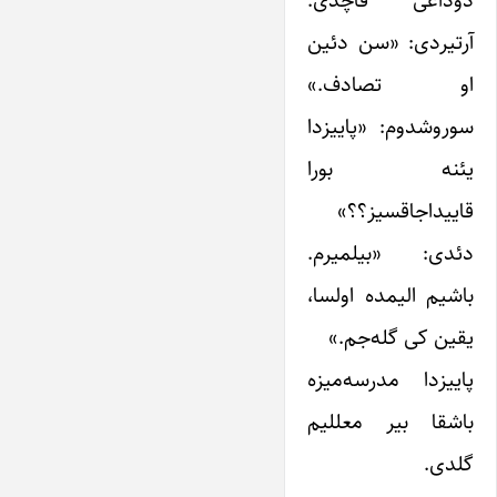
آرتیردی: «سن دئین
او تصادف.»
سوروشدوم: «پاییزدا
یئنه بورا
قاییداجاقسیز؟؟»
دئدی: «بیلمیرم.
باشیم الیمده اولسا،
یقین کی گله‌جم.»
پاییزدا مدرسه‌میزه
باشقا بیر معللیم
گلدی.