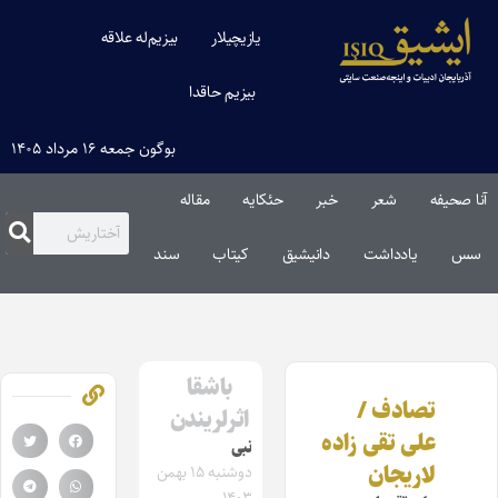
یازیچیلار
بیزیم‌له علاقه
بیزیم حاقدا
بوگون جمعه ۱۶ مرداد ۱۴۰۵
آنا صحیفه
شعر
خبر
حئکایه
مقاله‌
سس
یادداشت
دانیشیق
کیتاب
سند
باشقا
تصادف /
اثرلریندن
علی تقی زاده
نبی
لاریجان
دوشنبه ۱۵ بهمن