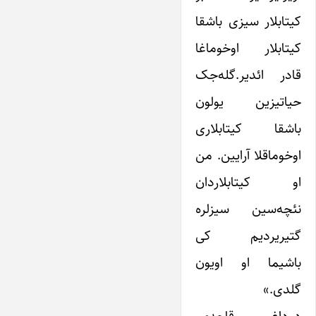
کیتابلار سیزی باشقا
کیتابلار اوخوماغا
قادر ائدیر.گله‌جک
حیاتیزین یولون
باشقا کیتابلاری
اوخوماقلا آرایین. من
او کیتابلاردان
نئچه‌سین سیزلره
گتیریردیم کی
باشیما او اویون
گلدی.»
دوداغی قاچدی.