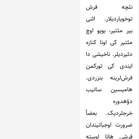
نئچه فرش
توخویاردیلار. ائنی
بیر مئتیر، بویو اوچ
مئتیر کی اونا کناره
دئیردیلر. ناخیشی دا
ایندی کی تورکمن
فرش‌لرینه بنزردی.
هامیسین ساتیب
دؤهدوره
خرجلردیک. بعضاً
ضرورت اوجباتیندان
فرشی هانا اوسته