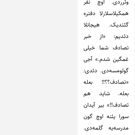
وئرردی. اوچ نفر
همکیلاسلارلا دفتره
گئتدیک. هیجانلا
دئدیم: «از خبر
تصادف شما خیلی
غمگین شدم.» آجی
گولومسه‌دی. دئدی:
«تصادف؟؟!! بعله
بعله. شاید هم
تصادف!!» بیر آیدان
سورا یئنه اوچ گون
مدرسه‌یه گلمه‌دی.