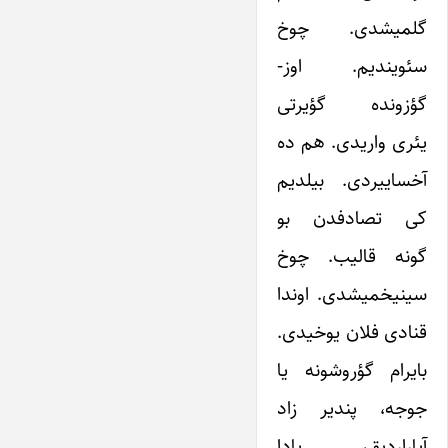
گلمیشدی. چوخ
سئویندیم. اوز-
گؤزونده گؤیرتی
یئری واریدی. هم ده
آخساییردی. بیلدیم
کی تصادفدن بو
گونه قالیب. چوخ
سینیخمیشدی. اوندا
قنادی فلان یوخیدی.
بایرام گؤروشونه یا
جوجه، پندیر زاد
آپاراردیق، یادا