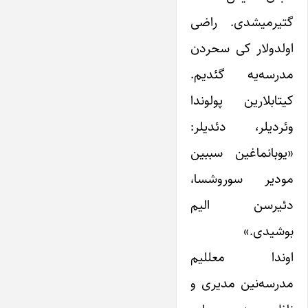
گتیرمیشدی. راضی
اولدولار کی سحردن
مدرسه‌یه گئدیم.
کیتابلارین پولوندا
وئردیلر، دئدیلر:
«یوبانماغین سببین
مودیر سوروشسا،
دئیرسن الیم
بوشیدی.»
اوندا معللیم
مدرسه‌نین مدیری و