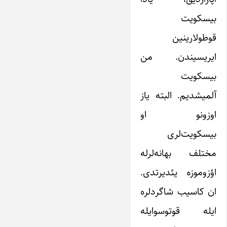
بیسکویت
قوطولارینین
ایریسیندن. من
بیسکویت
آلمیشدیم. البته یاز
اوزونو او
بیسکویت‌لری
مختلف بهانه‌لرله
اؤزوموزه یئدیرتدی.
ان کاسیب شاگردلره
ایله قوتوسوایله