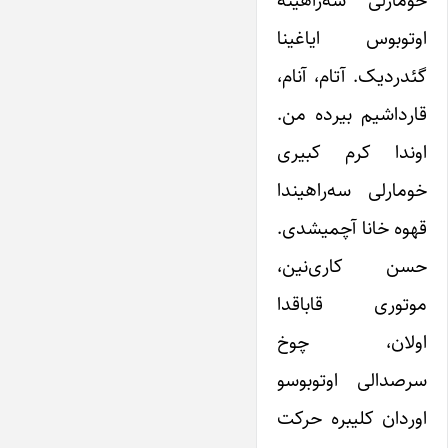
اوتوبوس ایاغینا
گئدردیک. آتام، آنام،
قارداشیم بیرده من.
اوندا کرم کبیری
خومارلی سه‌راهیندا
قهوه خانا آچمیشدی.
حسن کاری‌نین،
موتوری قاباقدا
اولان، چوخ
سرصدالی اوتوبوسو
اوردان کلیبره حرکت