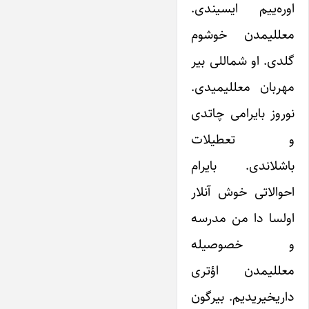
اوره‌ییم ایسیندی.
معللیمدن خوشوم
گلدی. او شماللی بیر
مهربان معللیمیدی.
نوروز بایرامی چاتدی
و تعطیلات
باشلاندی. بایرام
احوالاتی خوش آنلار
اولسا دا من مدرسه
و خصوصیله
معللیمدن اؤتری
داریخیریدیم. بیرگون