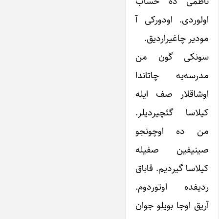
ناظمی ده حساب
اولوردی. اودورکی آ
مودیر چاغیراردیق.
سونکی گون من
مدرسه‌یه چاتاندا
اوشاقلار صف ایله
کیلاسا گئچیردیلر.
من ده اوچونجو
صینیفین صفیله
کیلاسا گیردیم. قاباق
ردیفده اوتوردوم.
آریق اوجا بویلو جوان