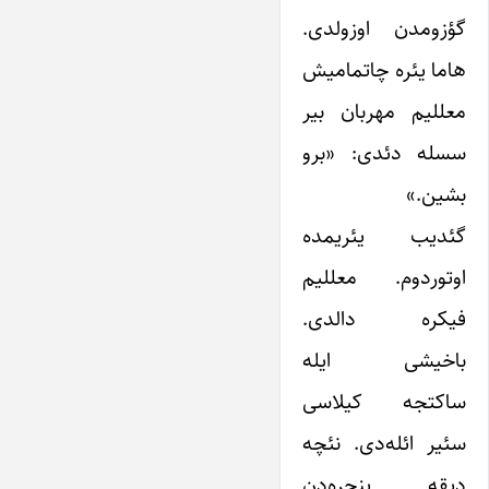
گؤزومدن اوزولدی.
هاما یئره چاتمامیش
معللیم مهربان بیر
سسله دئدی: «برو
بشین.»
گئدیب یئریمده
اوتوردوم. معللیم
فیکره دالدی.
باخیشی ایله
ساکتجه کیلاسی
سئیر ائله‌دی. نئچه
دیقه پنجره‌دن