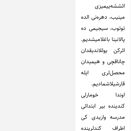
ائششه‌ییمیزی
مینیب، دهره‌نی الده
توتوب، سیجیمی ده
پالانینا باغلامیشدیم.
ائرکن یوللاندیقدان
چاناقچی و هیمیدان
محصل‌لری ایله
قارشیلاشمادیم.
اوندا خومارلی
کندینده بیر ابتدائی
مدرسه واریدی کی
اطراف کندلرینده