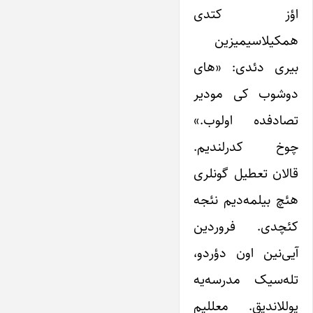
اؤز کتدی
همکیلاسیمیزین
بیری دئدی: «های
دوشوب کی مودیر
تصادفده اولوب.»
چوخ کدرلندیم.
قالان تعطیل گونلری
هئچ بیلمه‌دیم نئجه
کئچدی. فروردین
آیی‌نین اون دؤردو،
تله‌سیک مدرسه‌یه
یوللاندیق. معللیم