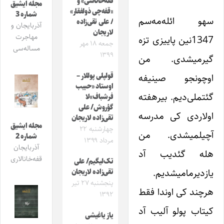
قفه‌خاناسی» و
مجله ایشیق
«قفه‌چی ذولفقار»
شماره 3
سهو ائله‌مه‌سم
/ علی تقی‌زاده
آذربایجان و
لاریجان
مهاجرت
1347نین پاییزی تزه
جمعه ۱۸ مهر
مساله‌سی
۱۳۹۹
گیرمیشدی. من
اوچونجو صینیفه
قولپلی پوللار –
اوستاد «حبیب
گئتملی‌دیم. بیرهفته
فرشباف»‌لا
گؤروش/ علی
اولاردی کی مدرسه
تقی‌زاده لاریجان
مجله ایشیق
چهارشنبه ۲۲
آچیلمیشدی. من
شماره 2
مرداد ۱۳۹۹
آذربایجان
هله گئدیب آد
قفه‌خانالاری
تک‌لیگیم/ علی
یازدیرمامیشدیم.
تقی‌زاده لاریجان
پنجشنبه ۲۷ تیر
هرچند کی اوندا فقط
۱۳۹۲
کیتاب پولو آلیب آد
یاز یاغیشی