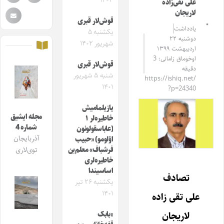
۱۴۰۳
علی تقی‌زاده
لاریجان
قوش‌لار قبری
یادداشت
یکشنبه ۵
دوشنبه ۲۲
شهریور ۱۴۰۲
اردیبهشت ۱۳۹۹
اوخوماق زامانی: 3
قوش‌لار قبری
دقیقه
شنبه ۵ شهریور
https://ishiq.net/
۱۴۰۱
?p=24340
یازیلمامیش
مجله ایشیق
خاطیره‌لر ۱
شماره 4
(عاباسقولونون
آذربایجان
اؤلومو) «حبیب
فرشباف» معلم‌ین
توی‌لاری
خاطیره‌لری
اساسیندا
تصادف
یکشنبه ۲۶ تیر
۱۴۰۱
علی تقی زاده
لاریجان
«بابک