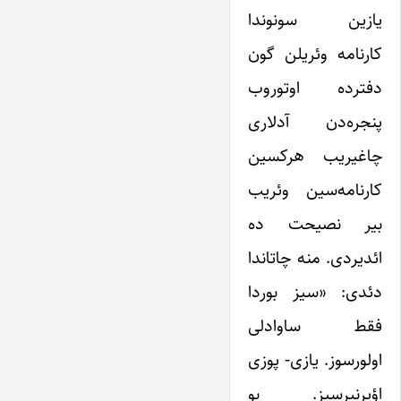
یازین سونوندا
کارنامه وئریلن گون
دفترده اوتوروب
پنجره‌دن آدلاری
چاغیریب هرکسین
کارنامه‌سین وئریب
بیر نصیحت ده
ائدیردی. منه چاتاندا
دئدی: «سیز بوردا
فقط ساوادلی
اولورسوز. یازی- پوزی
اؤیرنیرسیز. بو