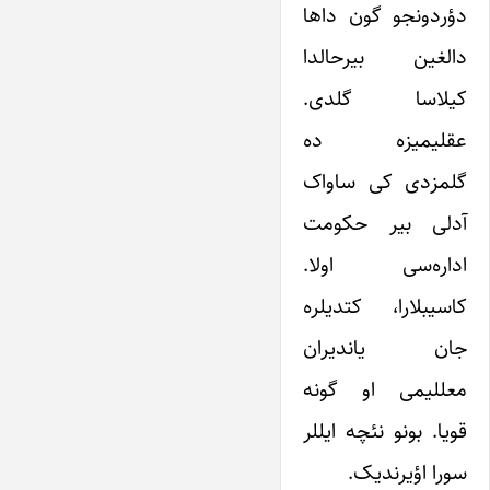
دؤردونجو گون داها
دالغین بیرحالدا
کیلاسا گلدی.
عقلیمیزه ده
گلمزدی کی ساواک
آدلی بیر حکومت
اداره‌سی اولا.
کاسیبلارا، کتدیلره
جان یاندیران
معللیمی او گونه
قویا. بونو نئچه ایللر
سورا اؤیرندیک.