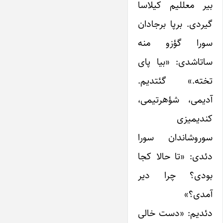
بیر معللیم کیلاسا
گیردی. برپا برجادان
سورا گؤزو منه
ساتاشدی: «بیا پای
تخته.» گئتدیم.
آدیمی، شؤهرتیمی،
کندیمیزی
سوروشاندان سورا
دئدی: «تا حالا کجا
بودی؟ چرا دیر
آمدی؟»
دئدیم: «دست خالی