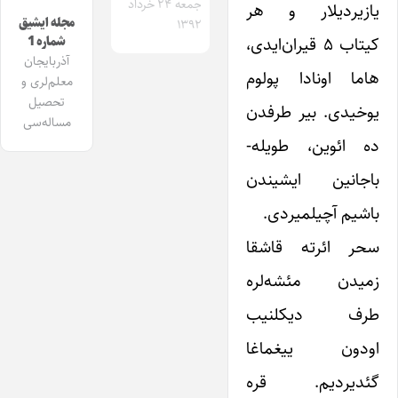
جمعه ۲۴ خرداد
یازیردیلار و هر
مجله ایشیق
۱۳۹۲
کیتاب ۵ قیران‌ایدی،
شماره 1
آذربایجان
هاما اونادا پولوم
معلم‌لری و
تحصیل
یوخیدی. بیر طرفدن
مساله‌سی
ده ائوین، طویله-
باجانین ایشیندن
باشیم آچیلمیردی.
سحر ائرته قاشقا
زمیدن مئشه‌لره
طرف دیکلنیب
اودون ییغماغا
گئدیردیم. قره