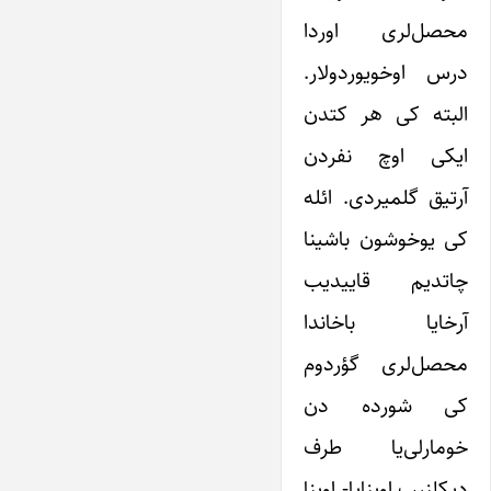
محصل‌لری اوردا
درس اوخویوردولار.
البته کی هر کتدن
ایکی اوچ نفردن
آرتیق گلمیردی. ائله
کی یوخوشون باشینا
چاتدیم قاییدیب
آرخایا باخاندا
محصل‌لری گؤردوم
کی شورده دن
خومارلی‌یا طرف
دیکلنیب اوینایا- اوینا