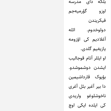
بلکه دای مدرسه
اوزو گؤرمیه‌جم
فیکریندن
دولوخدوم. ائله
آغلادیم کی اؤزومه
یازیغیم گلدی.
او ایللر آتام قوجالیب
ایشدن دوشموشدو.
بؤیوک قارداشیمین
دا بیر آغیر بئل آغری
ناخوشلوغو واریدی
کی ایلده ایکی اوچ