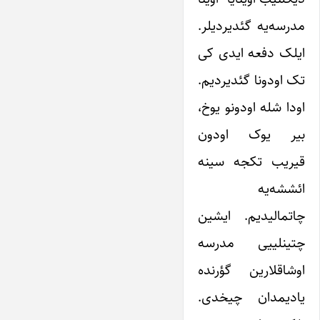
مدرسه‌یه گئدیردیلر.
ایلک دفعه ایدی کی
تک اودونا گئدیردیم.
اودا شله اودونو یوخ،
بیر یوک اودون
قیریب تکجه سینه
ائششه‌یه
چاتمالیدیم. ایشین
چتینلییی مدرسه
اوشاقلارین گؤرنده
یادیمدان چیخدی.