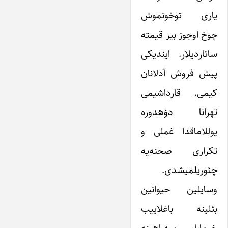
یاری توخونموش
چوخ اوجوز بیر قیمته
ساتاردیلار. ایندیکی
پیش فروش آدلانان
کیمی. قارداشیمی
تهرانا دؤهدوره
یوللاماقدا غملی و
تکراری صحنه‌یه
چئوریلمیشدی.
وسایلین حیوانین
بئلینه باغلاییب
خومارلی سه‌راهینه