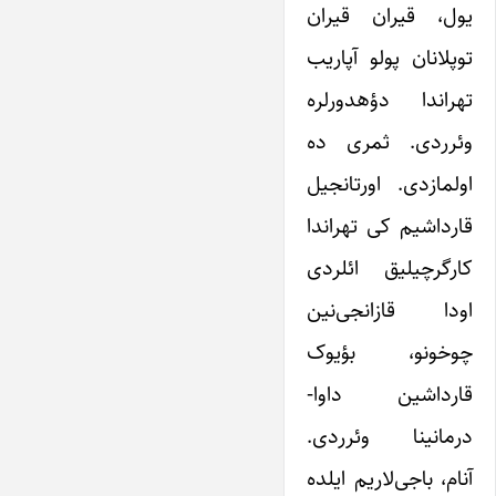
یول، قیران قیران
توپلانان پولو آپاریب
تهراندا دؤهدورلره
وئرردی. ثمری ده
اولمازدی. اورتانجیل
قارداشیم کی تهراندا
کارگرچیلیق ائلردی
اودا قازانجی‌نین
چوخونو، بؤیوک
قارداشین داوا-
درمانینا وئرردی.
آنام، باجی‌لاریم ایلده