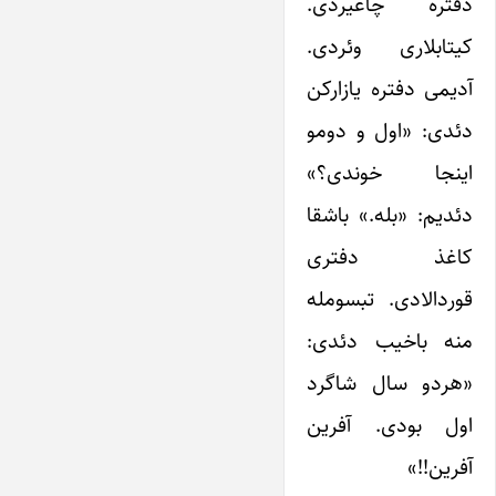
دفتره چاغیردی.
کیتابلاری وئردی.
آدیمی دفتره یازارکن
دئدی: «اول و دومو
اینجا خوندی؟»
دئدیم: «بله.» باشقا
کاغذ دفتری
قوردالادی. تبسومله
منه باخیب دئدی:
«هردو سال شاگرد
اول بودی. آفرین
آفرین!!»