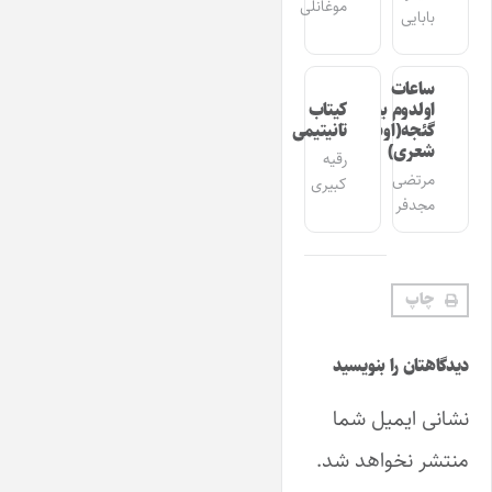
موغانلی
بابایی
ساعات
اولدوم بیر
کیتاب
گئجه(اوشاق
تانیتیمی
شعری)
رقیه
مرتضی
کبیری
مجدفر
چاپ
دیدگاهتان را بنویسید
نشانی ایمیل شما
منتشر نخواهد شد.