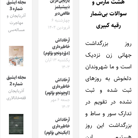
یازیچی‌لارین
هشت مارس و
مجله ایشیق
دَییشیلمز
شماره 3
سوالات بی‌شمار
طالعی‌دیر
آذربایجان و
چهارشنبه ۶
مهاجرت
رقیه کبیری
فروردین ۱۴۰۴
مساله‌سی
آرخاداش
روز بزرگداشت
خاطیره‌لری
(دؤردونجو بؤلوم)
جهانی زن نزدیک
یکشنبه ۱۳ آبان
است و ما شهروندان
۱۴۰۳
دلخوش به روزهای
مجله ایشیق
آرخاداش
شماره 2
خاطیره‌لری
ثبت شده و ثبت
آذربایجان
(اوچونجو بؤلوم)
قفه‌خانالاری
جمعه ۶ مهر
نشده در تقویم در
۱۴۰۳
تدارک سور و ساط و
آرخاداش
بزرگداشت این روز
خاطیره‌لری
(ایکینجی بؤلوم)
هستیم. این