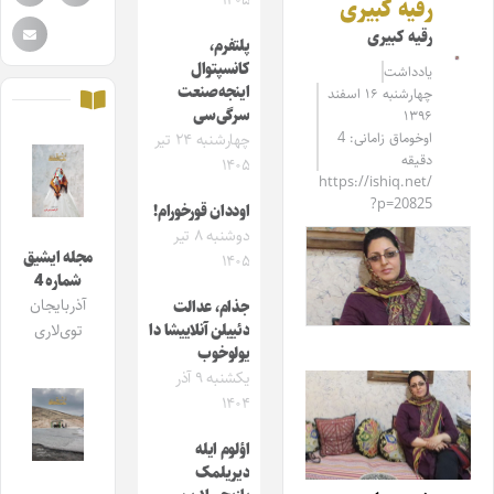
۱۴۰۵
رقیه کبیری
رقیه کبیری
پلتفرم،
کانسپتوال
یادداشت
اینجه‌صنعت
چهارشنبه ۱۶ اسفند
سرگی‌سی
۱۳۹۶
اوخوماق زامانی: 4
چهارشنبه ۲۴ تیر
دقیقه
۱۴۰۵
https://ishiq.net/
?p=20825
اوددان قورخورام!
دوشنبه ۸ تیر
مجله ایشیق
۱۴۰۵
شماره 4
آذربایجان
جذام، عدالت
دئییلن آنلاییشا دا
توی‌لاری
یولوخوب
یکشنبه ۹ آذر
۱۴۰۴
اؤلوم ایله
دیریلمک