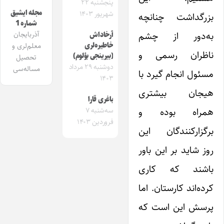
پنجشنبه ۲۲
مجله ایشیق
شهریور ۱۴۰۳
بزرگداشت چنانچه
شماره 1
به‌دور از چشم
آذربایجان
آرخاداش
خاطیره‌لری
معلم‌لری و
ناظران رسمی و
(بیرینجی بؤلوم)
تحصیل
دوشنبه ۲۹ مرداد
مساله‌سی
مسئول انجام گیرد با
۱۴۰۳
هیجان بیشتری
باغری قارا
همراه بوده و
سه‌شنبه ۷
فروردین ۱۴۰۳
برگزارکنندگان این
روز شاید بر این باور
باشند که کاری
کرده‌اند کارستان. اما
پرسش این است که