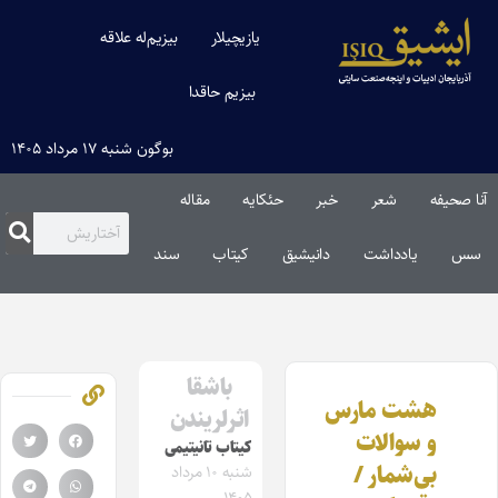
یازیچیلار
بیزیم‌له علاقه
بیزیم حاقدا
بوگون شنبه ۱۷ مرداد ۱۴۰۵
آنا صحیفه
شعر
خبر
حئکایه
مقاله‌
سس
یادداشت
دانیشیق
کیتاب
سند
باشقا
هشت مارس
اثرلریندن
و سوالات
کیتاب تانیتیمی
بی‌شمار /
شنبه ۱۰ مرداد