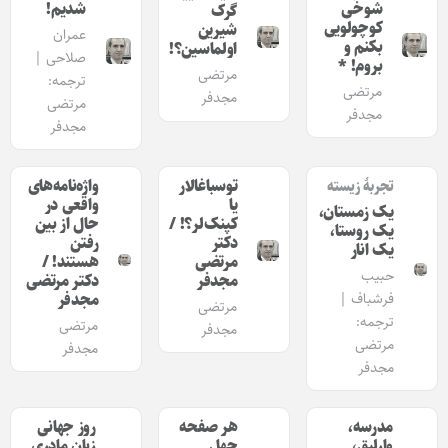
شوخی
شدیم!
گرک
کوچولویی
شیرین
عمران
بکنم و
اولماسین؟!
صلاحی |
بروم! *
مرتضی
ترجمه:
مرتضی
مجدفر
مرتضی
مجدفر
مجدفر
توسباغالار
واژه‌نامه‌های
تجربۀ زیسته
یا
واقعی در
یک زمستان،
کپنک‌لر؟! /
حال از بین
یک روستا،
دکتر
رفتن
یک انار
مرتضی
هستند! /
حبیب
مجدفر
دکتر مرتضی
فرشباف |
مجدفر
مرتضی
ترجمه:
مرتضی
مجدفر
مرتضی
مجدفر
مجدفر
مدرسه،
هر صفحه
روز جهانی
وارلیق،
چهل
زبان مادری