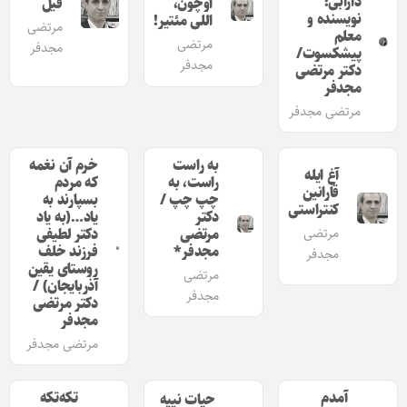
دارابی؛
اوچون،
فیل
نویسنده و
اللی مئتیر!
مرتضی
معلم
مرتضی
مجدفر
پیشکسوت/
مجدفر
دکتر مرتضی
مجدفر
مرتضی مجدفر
به راست
خرم آن نغمه
آغ ایله
راست، به
که مردم
قارانین
چپ چپ /
بسپارند به
کنتراستی
دکتر
یاد…(به یاد
مرتضی
مرتضی
دکتر لطیفی
مجدفر*
فرزند خلف
مجدفر
روستای یقین
مرتضی
آذربایجان) /
مجدفر
دکتر مرتضی
مجدفر
مرتضی مجدفر
آمدم
تکه‌تکه
حیات نییه