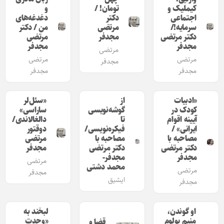
کیملیک و
تومان! /
و
اجتماعی
دکتر
دغدغه‌های
سرمایه!/
مرتضی
من / دکتر
دکتر مرتضی
مجدفر
مرتضی
مجدفر
مجدفر
مرتضی
مرتضی
مرتضی
مجدفر
مجدفر
مجدفر
«ادبیات
از
«سئل‌لر
کودک در
گوشه‌نویسی
ساراسی»
آیینه اقوام
تا
دالغالاندی/
ایرانی» /
فیکره‌نویسی/
دوقتور
مصاحبه با
مصاحبه با
مرتضی
دکتر مرتضی
دکتر مرتضی
مجدفر
مجدفر
مجدفر-
مرتضی
محمد دشتی
مرتضی
مجدفر
ایشیق
مجدفر
او گوندن،
لبخند به
منیم یولوم
«وحدت
قضا و