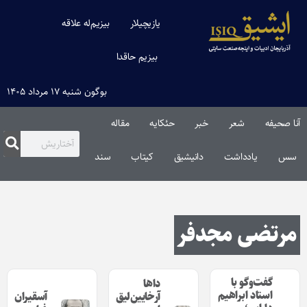
یازیچیلار
بیزیم‌له علاقه
بیزیم حاقدا
بوگون شنبه ۱۷ مرداد ۱۴۰۵
آنا صحیفه
شعر
خبر
حئکایه
مقاله‌
سس
یادداشت
دانیشیق
کیتاب
سند
مرتضی مجدفر
گفت‌وگو با
داها
استاد ابراهیم
آرخایین‌لیق
آسقیران