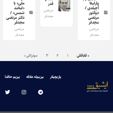
وارلیغا
ملی» با
قدر
آچیلدی /
«لبخند
مرتضی
دوکتور
شمس» /
مجدفر
مرتضی
دکتر مرتضی
مجدفر
مجدفر
مرتضی
مرتضی
مجدفر
مجدفر
« قاباقکی
۱
۲
۳
سونراکی »
یازیچیلار
بیزیم‌له علاقه
بیزیم حاقدا