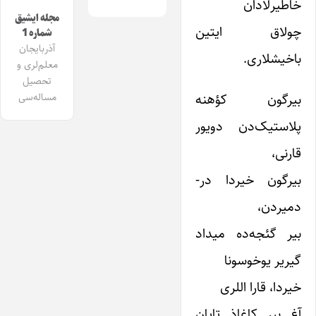
خاطیرلادان
مجله ایشیق
چولاق ایتین
شماره 1
آذربایجان
باخیشلاری.
معلم‌لری و
تحصیل
بیرگون کؤهنه
مساله‌سی
پلاستیک‌دن دویور
قارنی،
بیرگون خیردا در-
دمیردن،
بیر گئجه‌ده میداد
گیریر یوخوسونا
خیردا، قارا اللری
آغ بیر کاغاذ تاپان