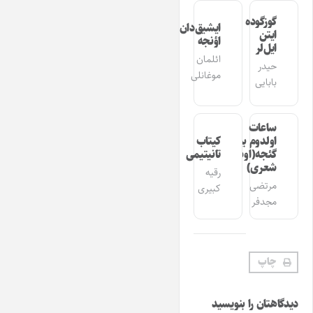
گوزگوده
ایشیق‌دان
ایتن
اؤنجه
ایل‌لر
ائلمان
حیدر
موغانلی
بابایی
ساعات
اولدوم بیر
کیتاب
گئجه(اوشاق
تانیتیمی
شعری)
رقیه
مرتضی
کبیری
مجدفر
چاپ
دیدگاهتان را بنویسید