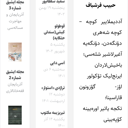
سعید سلطانپور
مجله ایشیق
حبیب فرشباف
پنجشنبه ۱۹ بهمن
شماره 3
۱۴۰۲
آذربایجان و
آددیملاییر کوچه –
مهاجرت
قوطولو
مساله‌سی
کوچه شه‌هری
کیشی(سندلی
حئکایه)
دؤنگه‌دن، دؤنگه‌یه
یکشنبه ۵
شهریور ۱۴۰۲
آغیرلاشیر شله‌‌سی؛
اَسی دایی
باخیش‌لاردان
سه‌شنبه ۶ دی
مجله ایشیق
ایرنج‌لیک تؤکولور
۱۴۰۱
شماره 2
آذربایجان
اؤز- گؤزونون
تراژدی «استوار»
قفه‌خانالاری
دوشنبه ۱۲
قاراسینا؛
اردیبهشت ۱۴۰۱
تکجه یاتیر اوره‌یینه
تبریزیمه مکتوب
کؤپه‌یینی
یکشنبه ۱۴ آذر
۱۴۰۰