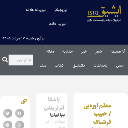
یازیچیلار
بیزیم‌له علاقه
بیزیم حاقدا
بوگون شنبه ۱۷ مرداد ۱۴۰۵
آنا صحیفه
شعر
خبر
حئکایه
مقاله‌
سس
یادداشت
دانیشیق
کیتاب
سند
باشقا
معلم اوره‌یی
اثرلریندن
/ حبیب
بورا تهران!
فرشباف
دوشنبه ۹ تیر