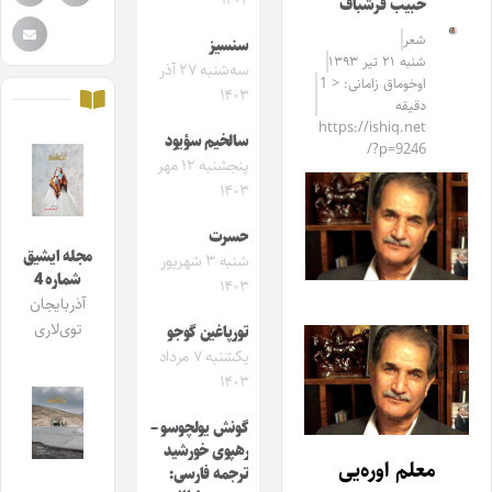
۱۴۰۴
حبیب فرشباف
شعر
سنسیز
شنبه ۲۱ تیر ۱۳۹۳
سه‌شنبه ۲۷ آذر
اوخوماق زامانی: < 1
۱۴۰۳
دقیقه
https://ishiq.net
سالخیم سؤیود
/?p=9246
پنجشنبه ۱۲ مهر
۱۴۰۳
حسرت
مجله ایشیق
شنبه ۳ شهریور
شماره 4
۱۴۰۳
آذربایجان
توی‌لاری
تورپاغین گوجو
یکشنبه ۷ مرداد
۱۴۰۳
گونش یولچوسو –
رهپوی خورشید
معلم اوره‌یی
ترجمه فارسی: