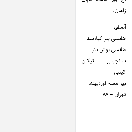
زامان.
آنجاق
هانسی بیر کیلاسدا
هانسی بوش یئر
سانجیلیر تیکان
کیمی
بیر معلم اوره‌یینه.
تهران – ۷۸