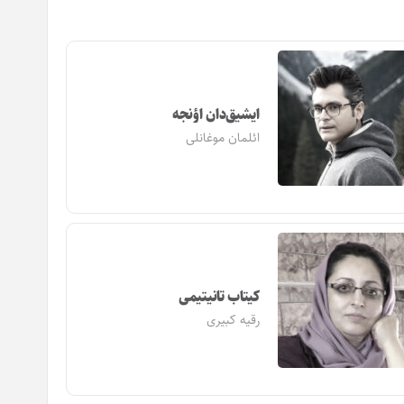
ایشیق‌دان اؤنجه
ائلمان موغانلی
کیتاب تانیتیمی
رقیه کبیری