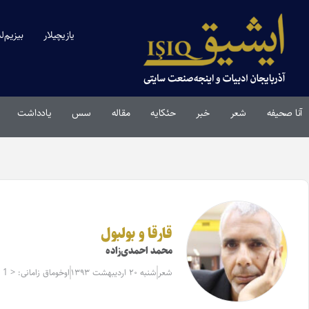
یازیچیلار
بیزیم‌ل
آنا صحیفه
شعر
خبر
حئکایه
مقاله‌
سس
یادداشت
قارقا و بولبول
محمد احمدی‌زاده
شعر
شنبه ۲۰ اردیبهشت ۱۳۹۳
اوخوماق زامانی: < 1 دقیقه