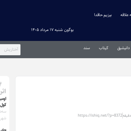
ه علاقه
بیزیم حاقدا
بوگون شنبه ۱۷ مرداد ۱۴۰۵
دانیشیق
کیتاب
سند
ب
اثر
اومی
کول‌
https://ishiq.net/?p=8372
شهریور
چای‌ک