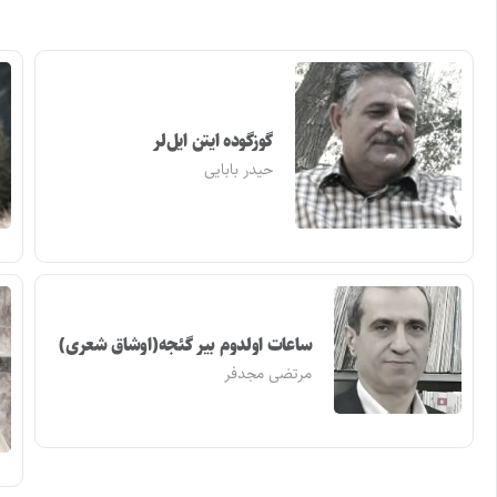
گوزگوده ایتن ایل‌لر
حیدر بابایی
ساعات اولدوم بیر گئجه(اوشاق شعری)
مرتضی مجدفر