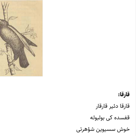
قارقا:
قارقا دئیر قارقار
قفسده کی بولبوله
خوش سسیوین شؤهرتی