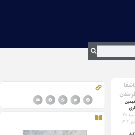
اشقا
لریندن
دیمین
لری
سه‌شنبه ۲۸
 ۱۴۰۲
نار