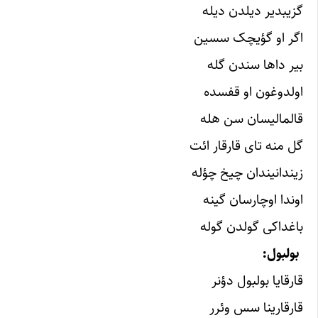
گزیبدیر دیلدن دیله
اگر او گؤیچک سسین
بیر داها سندن گله
اولدوغون او قفسده
قالمالیسان سن هله
گل منه تای قارقار ائت
زیندانیندان چیخ چؤله
اوندا اوچارسان گینه
باغداکی گولدن گوله
بولبول:
قارقایا بولبول دؤنر
قارقارینا سس وئرر