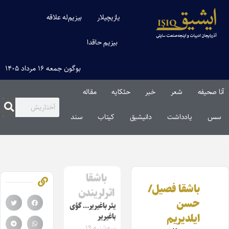
یازیچیلار
بیزیم‌له علاقه
بیزیم حاقدا
بوگون جمعه ۱۶ مرداد ۱۴۰۵
آنا صحیفه
شعر
خبر
حئکایه
مقاله‌
سس
یادداشت
دانیشیق
کیتاب
سند
باشقا
باشقا فصیل/
اثرلریندن
حسن
یئر باغیریر… گؤی
ایلدیریم
باغیریر
سه‌شنبه ۱۹