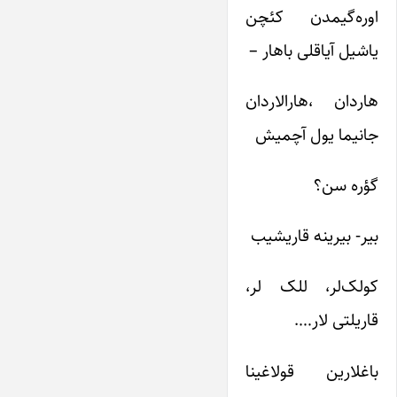
اوره‌گیمدن کئچن
یاشیل آیاقلی باهار –
هاردان ،هارالاردان
جانیما یول آچمیش
گؤره سن؟
بیر- بیرینه قاریشیب
کولک‌لر، للک لر،
قاریلتی لار….
باغلارین قولاغینا