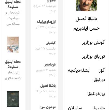
باغیریر
مجله ایشیق
دوشنبه ۲۶ خرداد
شماره 3
۱۴۰۴
آذربایجان و
باشقا فصیل
مهاجرت
اؤزوملو بیزلیک
مساله‌سی
حسن ایلدیریم
سه‌شنبه ۲۷ آذر
۱۴۰۳
گونش بوزاریر
گیلئیلی
یکشنبه ۲۷ آبان
۱۴۰۳
تورپاق بوزاریر
مجله ایشیق
باریشمیر
شماره 2
گؤز ایشله‌دیکجه
شنبه ۳ شهریور
آذربایجان
۱۴۰۳
قفه‌خانالاری
بوزلوق
باشقا فصیل
یکشنبه ۷ مرداد
پوزغونلوق!
۱۴۰۳
جانیما ساریلان
دوشون سن!