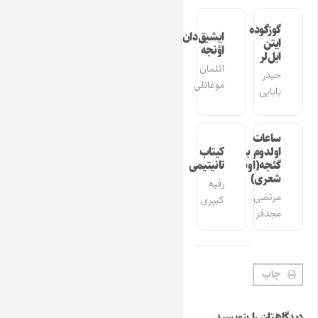
گوزگوده
ایشیق‌دان
ایتن
اؤنجه
ایل‌لر
ائلمان
حیدر
موغانلی
بابایی
ساعات
اولدوم بیر
کیتاب
گئجه(اوشاق
تانیتیمی
شعری)
رقیه
مرتضی
کبیری
مجدفر
چاپ
دیدگاهتان را بنویسید