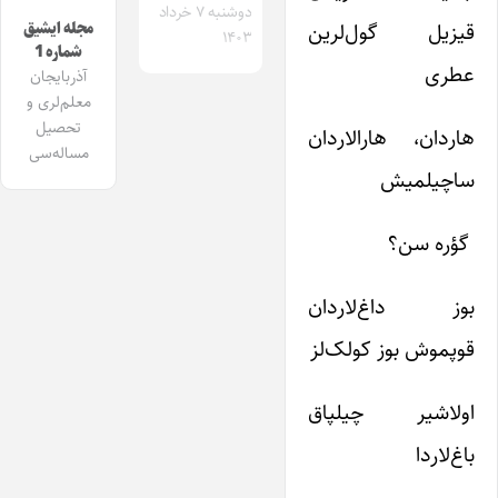
دوشنبه ۷ خرداد
قیزیل گول‌لرین
مجله ایشیق
۱۴۰۳
شماره 1
عطری
آذربایجان
معلم‌لری و
تحصیل
هاردان، هارالاردان
مساله‌سی
ساچیلمیش
گؤره سن؟
بوز داغ‌لاردان
قوپموش بوز کولک‌لز
اولاشیر چیلپاق
باغ‌لاردا