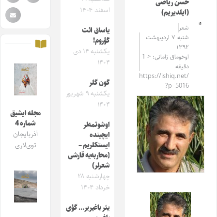
حسن ریاضی
اسفند ۱۴۰۴
(ایلدیریم)
شعر
یاساق ائت
شنبه ۷ اردیبهشت
گؤروم!
۱۳۹۲
یکشنبه ۱۴ دی
اوخوماق زامانی: < 1
۱۴۰۴
دقیقه
https://ishiq.net/
گون گلر
?p=5016
یکشنبه ۹ شهریور
۱۴۰۴
مجله ایشیق
شماره 4
اوشوتمه‌لر
آذربایجان
ایچینده
ایستکلریم –
توی‌لاری
(محاربه‌یه قارشی
شعرلر)
چهارشنبه ۲۸
خرداد ۱۴۰۴
یئر باغیریر… گؤی