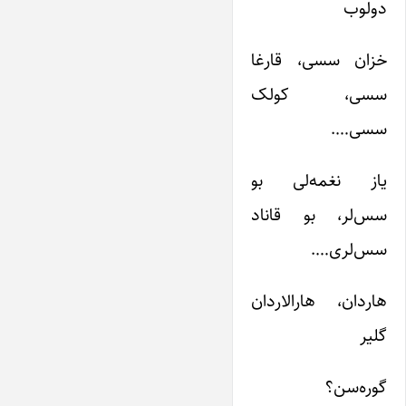
دولوب
خزان سسی، قارغا
سسی، کولک
سسی….
یاز نغمه‌لی بو
سس‌لر، بو قاناد
سس‌لری….
هاردان، هارالاردان
گلیر
گوره‌سن؟