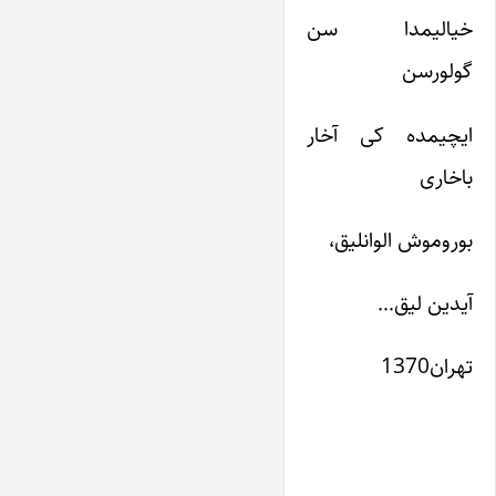
خیالیمدا سن
گولورسن
ایچیمده کی آخار
باخاری
بوروموش الوانلیق،
آیدین لیق…
تهران1370