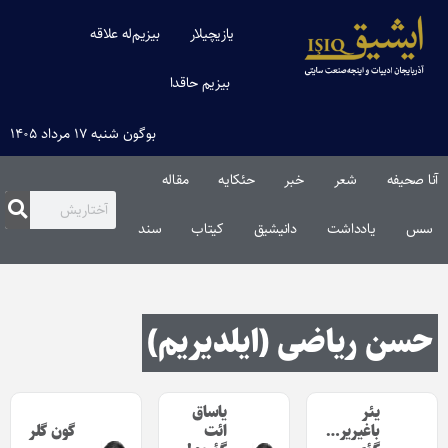
یازیچیلار
بیزیم‌له علاقه
بیزیم حاقدا
بوگون شنبه ۱۷ مرداد ۱۴۰۵
آنا صحیفه
شعر
خبر
حئکایه
مقاله‌
سس
یادداشت
دانیشیق
کیتاب
سند
حسن ریاضی (ایلدیریم)
یئر
یاساق
گون گلر
باغیریر…
ائت