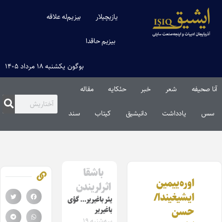
یازیچیلار
بیزیم‌له علاقه
بیزیم حاقدا
بوگون یکشنبه ۱۸ مرداد ۱۴۰۵
آنا صحیفه
شعر
خبر
حئکایه
مقاله‌
سس
یادداشت
دانیشیق
کیتاب
سند
باشقا
اوره‌ییمین
اثرلریندن
ایشیغیندا/
یئر باغیریر… گؤی
حسن
باغیریر
سه‌شنبه ۱۹