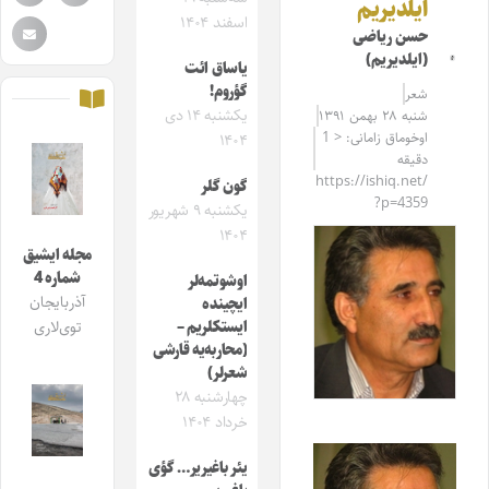
ایلدیریم
اسفند ۱۴۰۴
حسن ریاضی
(ایلدیریم)
یاساق ائت
گؤروم!
شعر
یکشنبه ۱۴ دی
شنبه ۲۸ بهمن ۱۳۹۱
اوخوماق زامانی: < 1
۱۴۰۴
دقیقه
https://ishiq.net/
گون گلر
?p=4359
یکشنبه ۹ شهریور
۱۴۰۴
مجله ایشیق
شماره 4
اوشوتمه‌لر
آذربایجان
ایچینده
ایستکلریم –
توی‌لاری
(محاربه‌یه قارشی
شعرلر)
چهارشنبه ۲۸
خرداد ۱۴۰۴
یئر باغیریر… گؤی