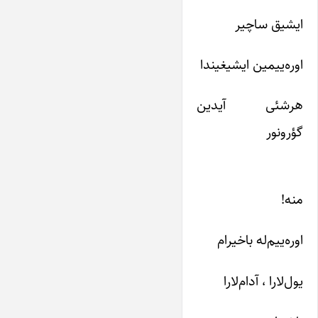
ایشیق ساچیر
اوره‌ییمین ایشیغیندا
هرشئی آیدین
گؤرونور
منه!
اوره‌ییم‌له باخیرام
یول‌لارا ، آدام‌لارا