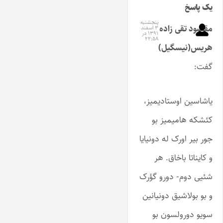
یک پاسخ
پنجشنبه
مقصود تقی زاده
۳ اسفند
۱۳۹۱ در
۲۲:۵۸
هریس(نیسگیل)
گفت:
یاشاسین اوستادیمیز،
کئشکه هامیمیز بو
جور بیر اورک له دونیایا
و کایناتا باخاق. هر
شئیی دوم- دورو گؤرک
و بو بولاشیق دونیانین
سویو دورولسون بو