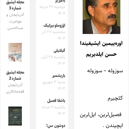
باغیریر
مجله ایشیق
دوشنبه ۲۶ خرداد
شماره 3
۱۴۰۴
آذربایجان و
مهاجرت
اؤزوملو بیزلیک
مساله‌سی
سه‌شنبه ۲۷ آذر
۱۴۰۳
اوره‌ییمین ایشیغیندا
گیلئیلی
حسن ایلدیریم
یکشنبه ۲۷ آبان
۱۴۰۳
سوزوله – سوزوله
مجله ایشیق
باریشمیر
شماره 2
شنبه ۳ شهریور
آذربایجان
۱۴۰۳
قفه‌خانالاری
کئچیرم
باشقا فصیل
یکشنبه ۷ مرداد
فصیل‌لرین، ایل‌لرین
۱۴۰۳
ایچیندن .
دوشون سن!