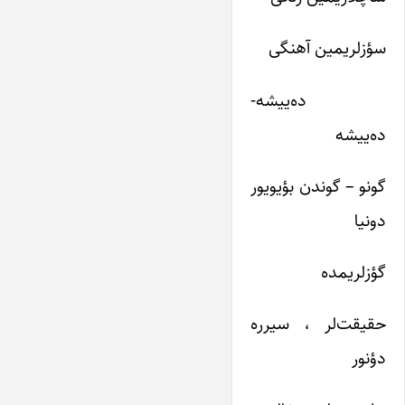
سؤزلریمین آهنگی
ده‌ییشه-
ده‌ییشه
گونو – گوندن بؤیویور
دونیا
گؤزلریمده
حقیقت‌لر ، سیرره
دؤنور