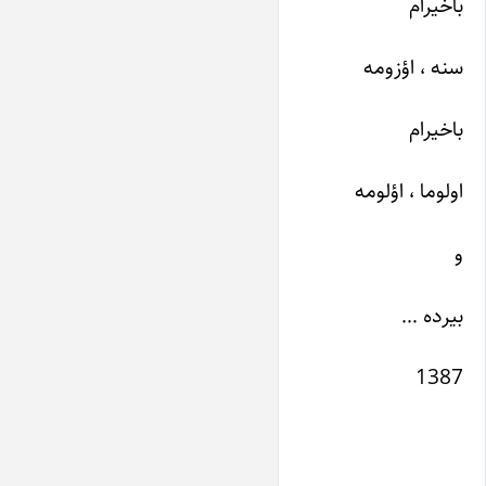
باخیرام
سنه ، اؤزومه
باخیرام
اولوما ، اؤلومه
و
بیرده …
1387