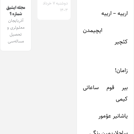
دوشنبه ۷ خرداد
مجله ایشیق
۱۴۰۳
ارییه – ارییه
شماره 1
آذربایجان
معلم‌لری و
ایچیمدن
تحصیل
کئچیر
مساله‌سی
زامان!
بیر قوم ساعاتی
کیمی
یاشانیر عؤمور
ساچلاریمین رنگی