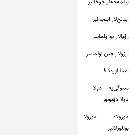
بیلمه‌جه‌لر چوخالیر
اینانج‌لار اینجه‌لیر
رؤیالار یوزولماییر
آرزولار چین اولماییر
آمما اوره‌ک!
سئوگی‌یه دولا –
دولا دؤیونور
دورولا- دورولا
بوللورلانیر