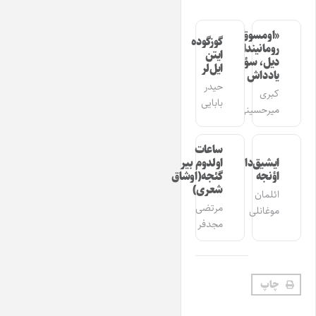
«اومسوق»
گوزگوده
رومانیندا
ایتن
دیل، سؤز،
ایل‌لر
یادداش
حیدر
کبری
بابایی
میرحسینی
ساعات
ایشیق‌دان
اولدوم بیر
اؤنجه
گئجه(اوشاق
شعری)
ائلمان
مرتضی
موغانلی
مجدفر
چاپ